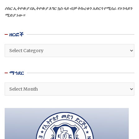
ሶከር ኢትዮጵያ በኢትዮጵያ እግር ኳስ ላይ ብቻ ትኩረቱን አድርጎ የሚሰራ የኦንላይን
ሚድያ ነው።
ዘርፎች
ዘርፎች
ማኅደር
ማኅደር