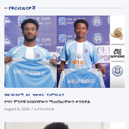
የቅርብ ዜናዎች
ባህር ዳር ከተማ
ዜና
ዝውውር
ፕሪምየር ሊግ
የጣና ሞገዶቹ ስብስባቸውን ማጠናከራቸውን ቀጥለዋል
August 6, 2026
ኢዮብ ሰንደቁ