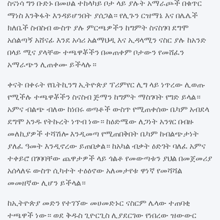
ስናነሳ ግን ቡድኑ በመሀል ተከላካይ ቦታ ላይ ያሉት አማራጮች በቁጥር
ማነስ እንቅፋት እንዳይሆንበት ያሰጋል። የሊጉን ርዝማኔ እና በሌሌች
ክለቤች ስብስብ ውስጥ ያሉ ምርጫዎችን ከግምት ስናስገባ ደግሞ
አሰልጣኝ አሸናፊ እንደ አሳሪ አልማህዲ እና ኢዳላሚን ናስር ያሉ ከአንድ
በላይ ሚና ያላቸው ተጫዋቾችን በመጠቀም ቦታውን የመሸፈን
አማራጭን ሊጠቀሙ ይችላሉ።
ቀናት በቀሩት የቤትኪንግ ኢትዮጵያ ፕሪምየር ሊግ ላይ ነጥረው ሊወጡ
የሚችሉ ተጫዋቾችን ስናስብ ጅማን ከግምት ማስገባት የግድ ይላል።
አምና ብልጭ ብለው ከነበሩ ወጣቶች ውስጥ የሚጠቀሰው ቤካም አብደላ
ደግሞ አንዱ የትኩረት ነጥብ ነው። ከዕድሜው ለጋነት አንፃር በብዙ
መለኪያዎች ተሻሽሎ እንዲመጣ የሚጠበቅበት ቤካም ከብልጭታነት
ያለፈ ዓመት እንዲኖረው ይጠበቃል። ከአካል ብቃት ዕድገት ባለፈ አምና
ተቀይሮ በገባባቸው ጨዋታዎች ላይ ጎልቶ የመውጣቱን ያህል በመጀመሪያ
አሰላለፍ ውስጥ ሲካተት ተዕዕኖው አለመታየቱ ዋነኛ የመሻሻል
መመዘኛው ሊሆን ይችላል።
ከኢትዮጵያ መድን የተገኘው መሀመድኑር ናስርም ሌላው ተጠባቂ
ተጫዋች ነው። ወደ ቅዱስ ጊዮርጊስ ሊያደርገው የነበረው ዝውውር