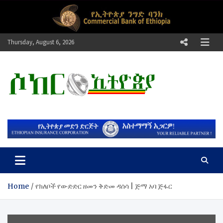
Skip
to
content
Thursday, August 6, 2026
ሶከር ኢትዮጵያ
የኢትዮጵያ እግርኳስ ድምፅ !
Home
የክለቦች የውድድር ዘመን ቅድመ ዳሰሳ | ጅማ አባ ጅፋር