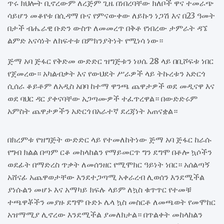
ጥሩ ክህሎት ቢኖረውም ለረጅም ጊዜ በነበረባቸው ክለቦች ዋና ተመራጭ
ሳይሆን መቆየቱ በሲዳማ ቡና የምናውቀው ለይኩን ነጋሽ እና በ23 ዓመት
በታች ብሔራዊ ቡድን ውስጥ ለመመረጥ በቅቶ የነበረው ታምራት ዳኜ
ልምድ አናሳነት ለክፍተቱ በምክንያትነት የሚነሳ ነው።
ጅማ አባ ጅፋር የቅድመ ውድድር ዝግጅቱን ነሀሴ 28 ላይ በቢሾፍቱ ነበር
የጀመረው። አካልብቃት እና የውህደት ሥራዎች ላይ ትኩረቱን አድርጎ
ሲሰራ ቆይቶም ለአዲስ አበባ ከተማ ዋንጫ ጨዋታዎች ወደ መዲናዋ እና
ወደ ባህር ዳር ያቀናባቸው አጋጣሙዎች ተፈጥረዋል። በውድድሩም
አምስት ጨዋታዎችን አድርጎ በአራተኛ ደረጃነት አጠናቋል።
በክረምቱ የዝግጅት ውድድር ላይ የተመለከትነው ጅማ አባ ጅፋር ከራሱ
የግብ ክልል በጣም ርቆ መከላከልን የማይመርጥ ግን ደግሞ በቶሎ ኳሶችን
ወደፊት በማድረስ ጥቃት ለመሰንዘር የሚሞክር ዓይነት ነበር። አሰልጣኝ
አሸናፊ አጨዋወታቸው እንደተጋጣሚ አቀራረብ ሊወሰን እንደሚችል
ያነሱልን መሆኑ እና አማካይ ክፍሉ ላይም ለኳስ ቁጥጥር የተመቹ
ተጫዋቾችን መያዙ ደግሞ ቡድኑ ሌላ ኳስ መስርቶ ለመጫወት የመሞከር
አዝማሚያ ሊኖረው እንደሚችል ያመለክታል። በጥልቀት መከላከልን