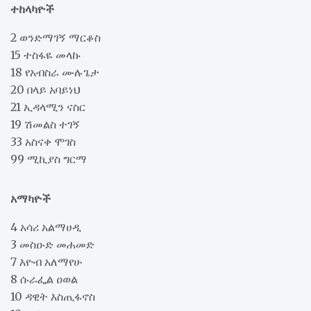
ተከላካዮች
2 ወንድማገኝ ማርቆስ
15 ተስፋዬ መላኩ
18 የአብስራ ሙሉጌታ
20 በላይ አባይነህ
21 ኢዳላሚን ናስር
19 ሽመልስ ተገኝ
33 አስናቀ ሞገስ
99 ሚኪያስ ግርማ
አማካዮች
4 አሳሪ አልማሀዲ
3 መስዑድ መሐመድ
7 እዮብ አለማየሁ
8 ሱራፌል ዐወል
10 ዳዊት እስጢፋኖስ