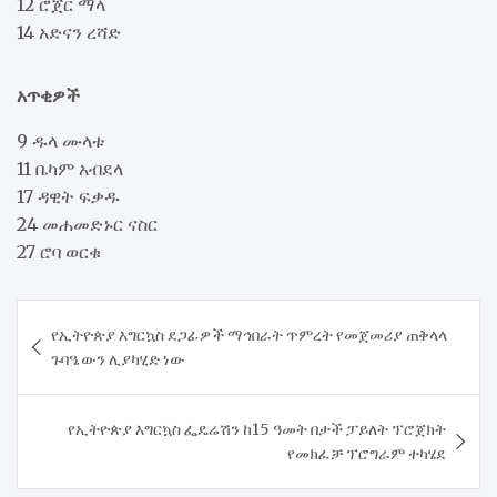
12 ሮጀር ማላ
14 አድናን ረሻድ
አጥቂዎች
9 ዱላ ሙላቱ
11 ቤካም አብደላ
17 ዳዊት ፍቃዱ
24 መሐመድኑር ናስር
27 ሮባ ወርቁ
Post
የኢትዮጵያ እግርኳስ ደጋፊዎች ማኅበራት ጥምረት የመጀመሪያ ጠቅላላ
navigation
ጉባዔውን ሊያካሂድ ነው
የኢትዮጵያ እግርኳስ ፌዴሬሽን ከ15 ዓመት በታች ፓይለት ፕሮጀክት
የመክፈቻ ፕሮግራም ተካሄደ