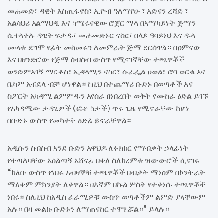
መሐመድ፣ ዳዊት እስጢፋኖስ፣ ኢዮብ ዓለማየሁ ፣ አድናን ረሻድ ፣
አልሳህሪ አልማህዲ እና ካሜሩናዊው ሮጀር ማላ በአማካይነት ጅማን
ሲቀላቀሉ ዳዊት ፍቃዱ፣ መሐመድኑር ናስር፣ በላይ ዓባይነህ እና ዱላ
ሙላቱ ደግሞ የፊት መስመሩን ለመምራት ጅማ ደርሰዋል። በዐምናው
እና በዘንድሮው የጅማ ስብስብ ውስጥ የሚናገኛቸው ተጫዋቾች
ወንድምአገኝ ማርቆስ፣ ኢዳላሚን ናስር፣ ሱራፌል ዐወል፣ ሮባ ወርቁ እና
ቤካም አብደላ ብቻ ሆነዋል። ከዚህ በተጨማሪ ቡድኑ በወጣቶች እና
ስፖርት አካዳሚ ልምምዱን እየሰራ በነበረበት ወቅት የሙከራ ዕድል ይገኙ
የአካዳሚው ታዳጊዎች (ፎቶ ከታች) ጥሩ ጊዜ የሚኖራቸው ከሆነ
በቡድኑ ውስጥ የመካተት ዕድል ይኖራቸዋል።
አዲሱን ስብስብ እንደ ቡድን አዋህዶ ለፉክክር የማብቃት ኃላፊነት
የተጣለባቸው አሰልጣኝ አሸናፊ በቀለ ስለክረምቱ ዝውውሮች ሲናገሩ
“ክለቡ ውስጥ የነበሩ አብዛኞቹ ተጫዋቾች በብቃት ማነስም በኮንትራት
ማለቀም ምክንያት ለቀዋል። በእኛም በኩል ሦስት የተቀነሱ ተጫዋቾች
ነበሩ። ስለዚህ ከአዲስ ፈራሚዎቹ ውስጥ ወጣቶችም ልምድ ያላቸውም
አሉ። በዛ መልኩ ቡድኑን ለማጠናከር ተሞክሯል።” ይላሉ።