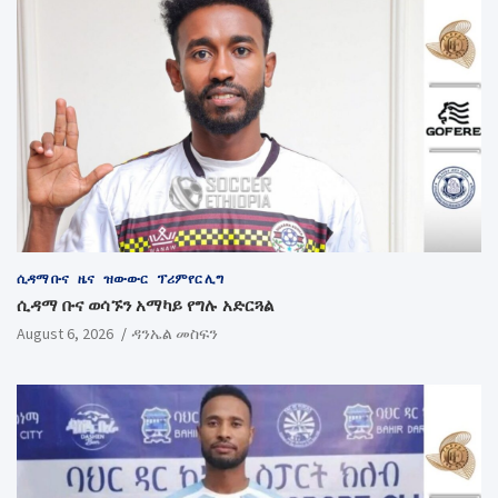
ሲዳማ ቡና
ዜና
ዝውውር
ፕሪምየር ሊግ
ሲዳማ ቡና ወሳኙን አማካይ የግሉ አድርጓል
August 6, 2026
ዳንኤል መስፍን