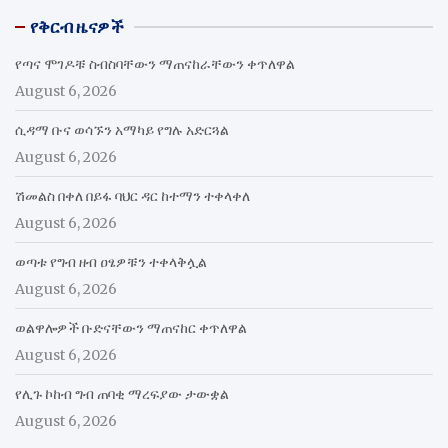
የቅርብ ዜናዎች
የጣና ሞገዶቹ ስብስባቸውን ማጠናከራቸውን ቀጥለዋል
August 6, 2026
ሲዳማ ቡና ወሳኙን አማካይ የግሉ አድርጓል
August 6, 2026
ሽመልስ በቀለ በይፋ ባህር ዳር ከተማን ተቀላቀለ
August 6, 2026
ወጣቱ የግብ ዘብ ዐፄዎቹን ተቀላቅሏል
August 6, 2026
ወልዋሎዎች ቡድናቸውን ማጠናከር ቀጥለዋል
August 6, 2026
የሊጉ ኮከብ ግብ ጠባቂ ማረፍያው ታውቋል
August 6, 2026