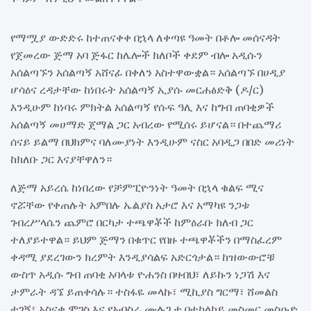
የማሟያ ውድድሩ ከተጠናቀቀ በኋላ ለቀጣዩ ዓመት በቶሎ መሰናዳት
የጀመረው ጅማ አባ ጅፋር ከሌሎች ክለቦች ቀደም ብሎ አዲሱን
አሰልጣኙን አሰልጣኝ አሸናፊ በቀለን አስተዋውቋል። አሰልጣኙ በሀዲያ
ሆሳዕና ረዳታቸው ከነበሩት አሰልጣኝ ኢያሱ መርሐፅድቅ (ዶ/ር)
እንዲሁም ከነባሩ ምክትል አሰልጣኝ የሱፍ ዓሊ እና ከግብ ጠባቂዎች
አሰልጣኝ መሀማድ ጀማል ጋር አብረው የሚሰሩ ይሆናል። በተጨማሪ
ሰናይ ይልማ በህክምና ባለሙያነት እንዲሁም ናስር አባዲጋ በበድ መሪነት
ከክለቡ ጋር እናያቸዋለን።
ለጅማ አይረሴ ከነበረው የቻምፒዮንነት ዓመት በኋላ ቁልፍ ሚና
ኖሯቸው የቀጠሉት አምበሉ ኤልያስ አታሮ እና አማካዩ ንጋቱ
ገብረሥላሴን ጨምሮ በርካታ ተጫዋቾች ከምዕራቡ ክለብ ጋር
ተለያይተዋል። ይህም ጅማን በቁጥር የበዙ ተጫዋቾችን በማስፈረም
ቀዳሚ ያደረገውን ክረምት እንዲያሳልፍ አድርጎታል። ከዝውውሮቹ
ውስጥ አዲሱ ግብ ጠባቂ አባላቱ ዮሐንስ በዛብህ፣ ለይኩን ነጋሽ እና
ታምራት ዳኜ ይጠቀሳሉ። ተስፋዬ መላኩ፣ ሚኪያስ ግርማ፣ ሸመልስ
ተገኝ፣ አስናቀ ሞገስ እና የአብስራ ሙሉጌታ በተከላካይ መስመር መስዑድ