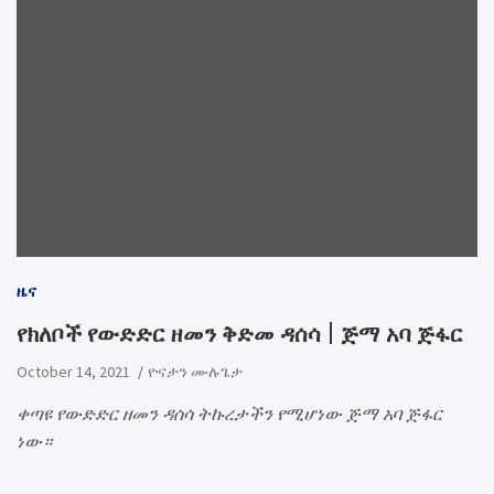
ዜና
የክለቦች የውድድር ዘመን ቅድመ ዳሰሳ | ጅማ አባ ጅፋር
October 14, 2021
ዮናታን ሙሉጌታ
ቀጣዩ የውድድር ዘመን ዳሰሳ ትኩረታችን የሚሆነው ጅማ አባ ጅፋር
ነው።