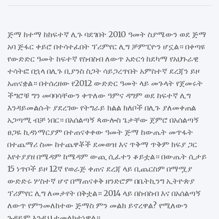
ጅማ ከተማ ከከፍተኛ ሊጉ ባደገበት 2010 ዓመት ስያሜውን ወደ ጅማ
አባ ጅፋር ቀይሮ በተሳተፈበት ፕሪምየር ሊግ ቻምፒዮን ሆኗል። በቀጣዩ
የውድድር ዓመት ከፍተኛ የስብስብ ለውጥ አድርጎ ከደካማ የአህጉራዊ
ተሳትፎ በኋላ በሊጉ ቢያንስ ስጋት ሳይጋረጥበት አምስተኛ ደረጃን ይዞ
አጠናቋል። በተሰረዘው የ2012 ውድድር ዓመት ላይ መጉላት የጀመሩት
ችግሮቹ ግን መባባሳቸውን ቀጥለው ዓምና ዳግም ወደ ከፍተኛ ሊግ
እንዳይመልሱት ያደረገው የትግራይ ክልል ክለቦች በሊጉ ያለመቀጠል
አጋጣሚ ብቻ ነበር። በአሰልጣኝ ጳውሎስ ጌታቸው ጀምሮ በአሰልጣኝ
ፀጋዬ ኪዳነማርያም በተጠናቀቀው ዓመት ጅማ ከውጤት መጥፋት
በተጨማሪ ስሙ ከተጨዋቾች ደመወዝ እና ጥቅማ ጥቅም ክፍያ ጋር
እየተያያዘ በሜዳም ከሜዳም ውጪ ሲፈተን ቆይቷል። በውጤት ሲታይ
15 ነጥቦች ይዞ 12ኛ የወራጅ ቀጠና ደረጃ ላይ ቢጨርስም በማሟያ
ውድድሩ ሦስተኛ ሆኖ በማጠናቀቅ ዘንድሮም በቤትኪንግ ኢትዮጵያ
ፕሪምየር ሊግ ለመታየት በቅቷል። 2014 ላይ በስብስብ እና በአሰልጣኝ
ለውጥ የምንመለከተው ጅማስ ምን መልክ ይኖረዋል? የሚለውን
ጉዳይም እንዲህ ተመልክተነዋል።