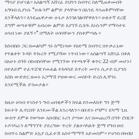
ማሳያ ይሆናል። አሰልጣኝ አሸናፊ ይህንን ስብጥር ስለሚጠቀሙበት
አግባብ ሲያነሱ “ሁሉንም ልምድ ያላቸውን በአንዴ ላንጠቅምባቸው
እንችላለን። እንደጨዋታው ሁኔታ እንገለገልባቸዋለን። ሁለተኛ ደረጃ
ደግሞ ወጣቶቹም አብረው ልምድ እያገኙ ሲሄዱ እነሱንም የማሳተፍ
ሀሳብ ነው ያለኝ።” በማለት ሀሳባቸውን ያስቀምጣሉ።
ከስብስቡ ጋር በመልካም ጎኑ ከሚነሳው የዕድሜ ስብጥር በተቃራኒው
የጥልቀት ጉዳይ ትኩረት የሚያሻው ነጥብ ነው። አሰልጣኝ አሸናፊ በቀለ
በአሁኑ ሰዓት በስብስባቸው የሚገኘው የተጫዋች ቁጥር 22 ብቻ መሆኑ፤
በተለይም ተፈጥሯዊ የመሐል ተከላካይ እጥረት መኖሩ ሲታይ ቢያንስ
እስከ ውድድር ዘመኑ አጋማሽ የዝውውር መስኮት ድረስ ሊቸገሩ
እንደሚችሉ ይገመታል።
ከዚሁ ሀሳብ ተነስተን ግብ ጠባቂዎችን ክፍል ስንመለከት ግን ጅማ
ክፍተት ሊኖርበት እንደሙችል እንረዳለን። በቡድኑ የዓምና ደካማ ጊዜ
ውስጥ ደምቆ የወጣው አቡበከር ኑሪን ያጣው እና በመጨረሻ ሰዓት ሮበርት
ኦዶንካራን ለማግኘት ያደረግው ጥረት ያልተሳካለት ጅማ የግብ ዘብ
ስብጥሩ ከልምድ አኳያ ሲፈተሽ አስተማማኝ አይመስም። ዮሀንስ በዛብህ