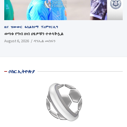
ዜና
ዝውውር
ፋሲል ከነማ
ፕሪምየር ሊግ
ወጣቱ የግብ ዘብ ዐፄዎቹን ተቀላቅሏል
August 6, 2026
ዳንኤል መስፍን
ሶከር ኢትዮጵያ