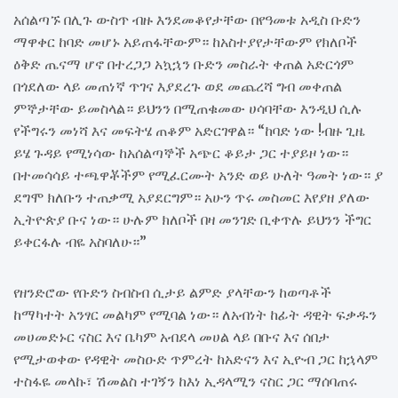
አሰልጣኙ በሊጉ ውስጥ ብዙ እንደመቆየታቸው በየዓመቱ አዲስ ቡድን
ማዋቀር ከባድ መሆኑ አይጠፋቸውም። ከአስተያየታቸውም የክለቦች
ዕቅድ ጤናማ ሆኖ በተረጋጋ አኳኋን ቡድን መስራት ቀጠል አድርጎም
በጎደለው ላይ መጠነኛ ጥገና እያደረጉ ወደ መጨረሻ ግብ መቀጠል
ምኞታቸው ይመስላል። ይህንን በሚጠቁመው ሀሳባቸው እንዲህ ሲሉ
የችግሩን መነሻ እና መፍትሄ ጠቆም አድርገዋል። “ከባድ ነው !ብዙ ጊዜ
ይሄ ጉዳይ የሚነሳው ከአሰልጣኞች አጭር ቆይታ ጋር ተያይዞ ነው።
በተመሳሳይ ተጫዋቾችም የሚፈርሙት አንድ ወይ ሁለት ዓመት ነው። ያ
ደግሞ ክለቡን ተጠቃሚ አያደርግም። አሁን ጥሩ መስመር እየያዘ ያለው
ኢትዮጵያ ቡና ነው። ሁሉም ክለቦች በዛ መንገድ ቢቀጥሉ ይህንን ችግር
ይቀርፋሉ ብዬ አስባለሁ።”
የዘንድሮው የቡድን ስብስብ ሲታይ ልምድ ያላቸውን ከወጣቶች
ከማካተት አንፃር መልካም የሚባል ነው። ለአብነት ከፊት ዳዊት ፍቃዱን
መሀመድኑር ናስር እና ቤካም አብደላ መሀል ላይ በቡና እና ሰበታ
የሚታወቀው የዳዊት መስዑድ ጥምረት ከአድናን እና ኢዮብ ጋር ከኋላም
ተስፋዬ መላኩ፣ ሽመልስ ተገኝን ከእነ ኢዳላሚን ናስር ጋር ማሰባጠሩ