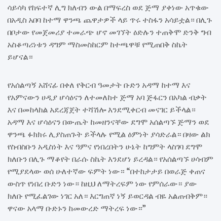
ሳይሳካ የከፍተኛ ሊግ ክለብን ውል በማፍረስ ወደ ጅማ ያቀነው አጥቁው
በአዲስ አበባ ከተማ ዋንጫ ጨዋታዎች ላይ ጥሩ ተስፋን አሳይቷል። በሊጉ
በቦታው የመጀመሪያ ተመራጭ ሆኖ መገኘት ዕድሉን ተጠቅሞ ድንቅ ግብ
አስቆጣሪነቱን ዳግም ማስመስከርም ከተጫዋቹ የሚጠበቅ ስኬት
ይሆናል።
የአሰልጣኝ አሸናፊ በቀለ የቅርብ ዓመታት ቡድን አዳማ ከተማ እና
የአምናውን ሀዲያ ሆሳዕናን ለተመለከተ ጅማ አባ ጅፋርን በአካል ብቃት
እና በመከላከል አደረጃጀት ተሻሽሎ እንደሚቀርብ መናገር ይችላል።
አዳማ እና ሆሳዕናን በውጤት ከመዘንናቸው ደግሞ አሰልጣኙ ጅማን ወደ
ዋንጫ ፉክክሩ ሊያስጠጉት ይችላሉ የሚል ዕምነት ያሳድራል። በዛው ልክ
የስብስቡን አዲስነት እና ዓምና የነበረበትን ሁኔት ከግምት ላስገባ ደግሞ
ክለቡን በሊጉ ማቆየት በራሱ ስኬት እንደሆነ ይረዳል። የአሰልጣኙ ሀሳብም
የሚያደላው ወሰ ሁለተኛው ፍምት ነው። “በተከታታይ በወራጅ ቀጠና
ውስጥ የነበረ ቡድን ነው። ከዚህ ለማትረፍም ነው የምሰራው። ያው
ክለቡ የሚፈልገው ነገር አለ። እርግጠኛ ነኝ ይወርዳል ብዬ አልጠብቅም።
ዋናው አላማ ቡድኑን ከመውረድ ማትረፍ ነው።”