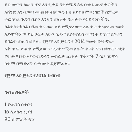
ይህ ውጥን ዕውን ሆኖ እንዲታይ ግን የሜዳ ላይ ቡድኑ ጨዋታዎችን
አሸንፎ እንዲወጣ መጠበቁ ብቻውን በቂ አይደለም። ነገሮች ሰምረው
ተፎካካሪ ቡድን ቢቦን እንኳን ያለፉት ዓመታት የፋይናንስ ችግሩ
ካልተስተካከል በዓመቱ ጉዞው ላይ የሚኖረውን አሉታዊ ተፅዕኖ መገመት
አያዳግትም። ይህ ሁኔታ አሁን ላይም እየተናፈሰ መገኘቱ ደግሞ ስጋቱን
ይበልጥ ያጠናክረዋል። የጅማ አባ ጅፋር የ 2014 ዓመት በየትኛው
አቅጣጫ ይጓዛል የሚለውን ጥያቄ የሚመልሱት ቀናት ግን በቁጥር ጥቂት
ናቸው። ቡድኑ የውድድሩን መክፈቻ ጨዋታ ጥቅምት 7 ላይ ከሀዋሳ
ከተማ በማድረግ ሩጫውን ይጀምራል።
የጅማ አባ ጅፋር የ2014 ስብስብ
ግብ ጠባቂዎች
1 ዮሐንስ በዛብህ
16 ለይኩን ነጋሽ
90 ታምራት ዳኜ