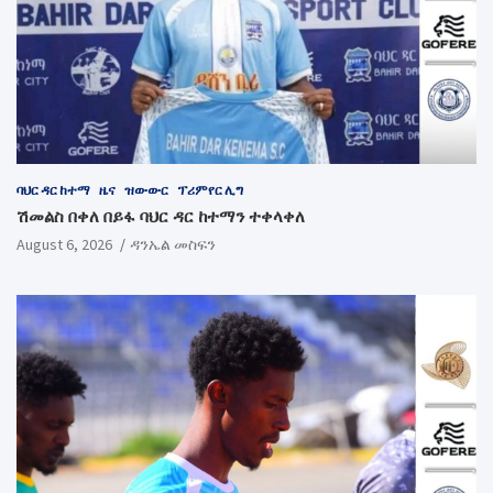
ባህር ዳር ከተማ
ዜና
ዝውውር
ፕሪምየር ሊግ
ሽመልስ በቀለ በይፋ ባህር ዳር ከተማን ተቀላቀለ
August 6, 2026
ዳንኤል መስፍን