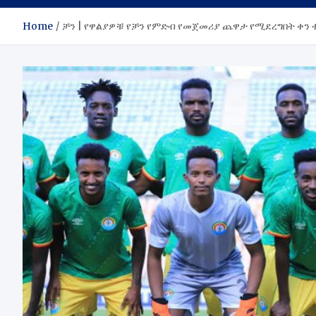
Home
ቻን | የዋልያዎቹ የቻን የምድብ የመጀመሪያ ጨዋታ የሚደረግበት ቀን 