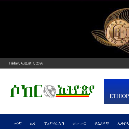
Skip
to
content
Friday, August 7, 2026
ሶከር ኢትዮጵያ
የኢትዮጵያ እግርኳስ ድምፅ !
መነሻ
ዜና
ፕሪምየር ሊግ
ዝውውር
ዋልያዎቹ
ኢትዮ