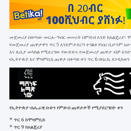
መጀመሪያ በወጣው መርሐ-ግብር መሠረት በምድብ አንድ ከአልጄሪያ፣ ሞ
የመጀመሪያ ጨዋታዋን ጥር 5 እንደምታደርግ ተገልጾ የነበረ ቢሆንም አሁ
እና ሊቢያ መካከል የሚደረገው የውድድሩ የመጀመሪያ ጨዋታ ብቻ እንደሚ
የኢትዮጵያ እና ሞዛምቢክ ጨዋታ በቀጣዩ ቀን ጥር 6 በባራኪ እንዲከወን
የኢትዮጵያ ብሔራዊ ቡድን የምድብ ጨዋታዎች የሚያደርግበት ቀን
* ጥር 6 ከሞዛምቢክ
* ጥር 9 ከአልጄሪያ