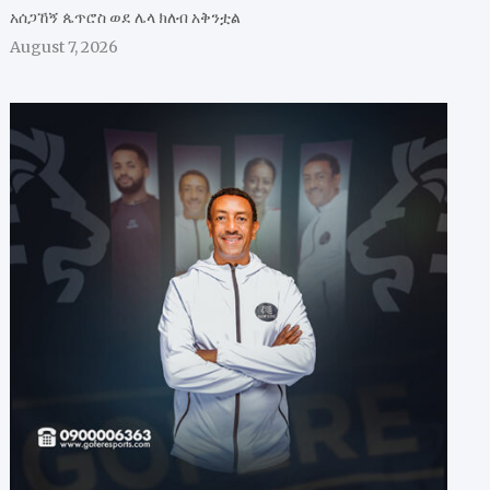
አሰጋኸኝ ጴጥሮስ ወደ ሌላ ክለብ አቅንቷል
August 7, 2026