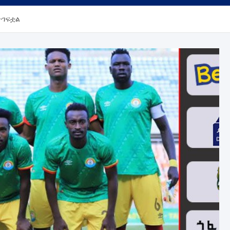
ተገፍቷል