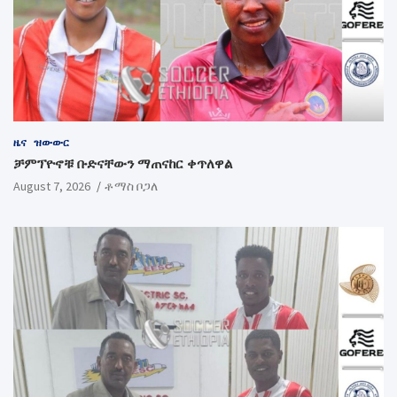
ዜና
ዝውውር
ቻምፕዮኖቹ ቡድናቸውን ማጠናከር ቀጥለዋል
August 7, 2026
ቶማስ ቦጋለ