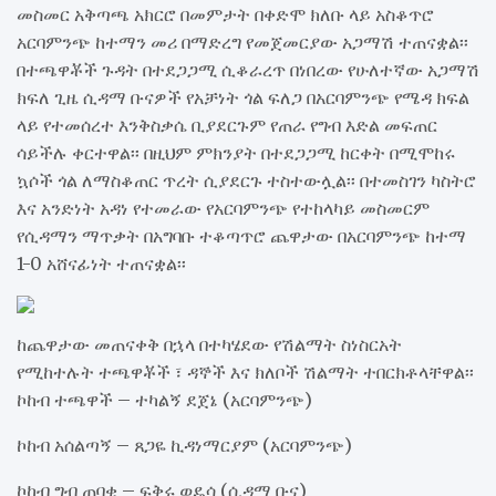
መስመር አቅጣጫ አክርሮ በመምታት በቀድሞ ክለቡ ላይ አስቆጥሮ
አርባምንጭ ከተማን መሪ በማድረግ የመጀመርያው አጋማሽ ተጠናቋል፡፡
በተጫዋቾች ጉዳት በተደጋጋሚ ሲቆራረጥ በነበረው የሁለተኛው አጋማሽ
ክፍለ ጊዜ ሲዳማ ቡናዎች የአቻነት ጎል ፍለጋ በአርባምንጭ የሜዳ ክፍል
ላይ የተመሰረተ እንቅስቃሴ ቢያደርጉም የጠራ የግብ እድል መፍጠር
ሳይችሉ ቀርተዋል፡፡ በዚህም ምክንያት በተደጋጋሚ ከርቀት በሚሞከሩ
ኳሶች ጎል ለማስቆጠር ጥረት ሲያደርጉ ተስተውሏል፡፡ በተመስገን ካስትሮ
እና አንድነት አዳነ የተመራው የአርባምንጭ የተከላካይ መስመርም
የሲዳማን ማጥቃት በአግባቡ ተቆጣጥሮ ጨዋታው በአርባምንጭ ከተማ
1-0 አሸናፊነት ተጠናቋል፡፡
ከጨዋታው መጠናቀቅ በኋላ በተካሄደው የሽልማት ስነስርአት
የሚከተሉት ተጫዋቾች ፣ ዳኞች እና ክለቦች ሽልማት ተበርክቶላቸዋል፡፡
ኮከብ ተጫዋች – ተካልኝ ደጀኔ (አርባምንጭ)
ኮከብ አሰልጣኝ – ጸጋዬ ኪዳነማርያም (አርባምንጭ)
ኮከብ ግብ ጠባቂ – ፍቅሩ ወዴሳ (ሲዳማ ቡና)