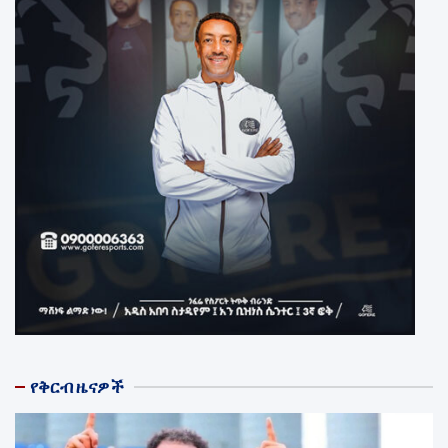
የቅርብ ዜናዎች