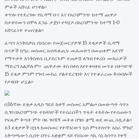
ምቶች አሸናፊ ሆነዋል፡፡
ቀጥሎ የተደረገው የሲዳማ ቡና እና የአርባምንጭ ከተማ ጨዋታ
ስታድየሙን በሞላ ደጋፊ ታጅቦ ተካሂዶ በአርባምንጭ ከተማ 1-0
አሸናፊነት ተጠናቋል፡፡
ፈጣን እንቅሰቃሴ በነበረው የመጀመርያዎቹ 15 ደቂቃዎች ሲዳማ
ቡናዎች ከግራ መስመር አብዱለጢፍ መሐመድን በመጠቀም አደገኛ
የማጥቃት እንቅስቀሴ ቢያደርጉም ተጠቃሽ ለግብ የቀረቡ ሙከራዎች
ማድረግ አልቻሉም፡፡ ጨዋታው ቀስ በቀስ እየተቀዛቀዘ መጥቶ በቀጣዮቹ
15 ደቂቃ ምንም የግብ ሙከራ ያልተደረገበት እና የተቆራረጡ ቅብብሎች
የታዩበት ሆኗል፡፡
በ36ኛው ደቂቃ አዲስ ግደይ ከቀኝ መስመር አምልጦ በመውጣት ሳጥኑ
ሲገባ በአርባምንጭ ተከላካዮች የተሰራበችን ጥፋት ተከትሎ የተሰጠውን
የፍጹም ቅጣት ምት ባዬ ገዛኸኝ መትቶ በግቡ ቋሚ ወደ ውጪ ሰዷታል፡፡
ከ3 ደቂቃዎች በኋላ ከመስመር የተሻገረውን ኳስ ምንተስኖት አበራ ሞክሮ
አቅጣጫውን ሲስት በጥሩ አቋቋም ላይ የነበረው ላኪ ሳኒ ከሳጥኑ የቀኝ