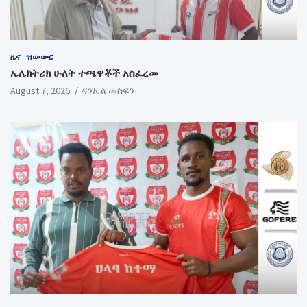
ዜና
ዝውውር
ኤሌክትሪክ ሁለት ተጫዋቾች አስፈረመ
August 7, 2026
ዳንኤል መስፍን