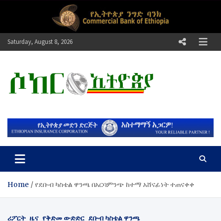
Skip
to
content
Saturday, August 8, 2026
ሶከር ኢትዮጵያ
የኢትዮጵያ እግርኳስ ድምፅ !
Home
​የደቡብ ካስቴል ዋንጫ በአርባምንጭ ከተማ አሸናፊነት ተጠናቀቀ
ሪፖርት
ዜና
የቅድመ ውድድር
ደቡብ ካስቴል ዋንጫ