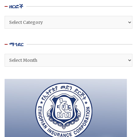
ዘርፎች
ዘርፎች
ማኅደር
ማኅደር