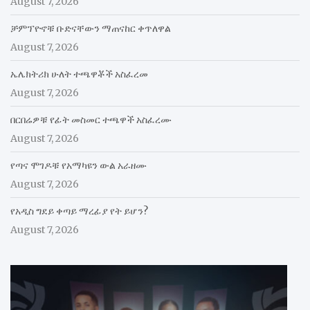
August 7, 2026
ቻምፕዮኖቹ ቡድናቸውን ማጠናከር ቀጥለዋል
August 7, 2026
ኤሌክትሪክ ሁለት ተጫዋቾች አስፈረመ
August 7, 2026
በርበሬዎቹ የፊት መስመር ተጫዋች አስፈረሙ
August 7, 2026
የጣና ሞገዶቹ የአማካዩን ውል አራዘሙ
August 7, 2026
የአዲስ ግደይ ቀጣይ ማረፊያ የት ይሆን?
August 7, 2026