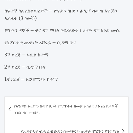
ከፍተኛ ጎል አስቆጣሪዎች – ዮናታን ከበደ ፣ ፊሊፕ ዳውዝ እና ጃኮ
አራፋት (3 ጎሎች)
ምስጉን ዳኞች – ዋና ዳኛ ማኑሄ ገብረጻድቅ ፣ ረዳት ዳኛ ክንዴ ሙሴ
የስፖርታዊ ጨዋነት አሸናፊ – ሲዳማ ቡና
3ኛ ደረጃ – ፋሲል ከተማ
2ኛ ደረጃ – ሲዳማ ቡና
1ኛ ደረጃ – አርባምንጭ ከተማ
Post
​የእንቦጭ አረምን ከጣና ሀይቅ የማጥፋት ዘመቻ አካል የሆኑ ጨዋታዎች
navigation
በባህርዳር ተካሄዱ
የኢትዮጵያ ብሔራዊ ቡድን በወዳጅነት ጨዋታ ሞሮኮን ይገጥማል