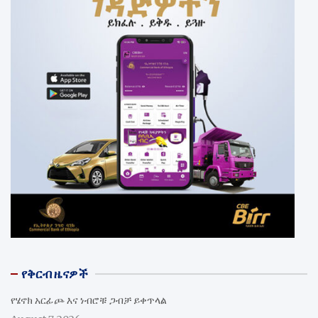
የቅርብ ዜናዎች
የሄኖክ አርፊጮ እና ነብሮቹ ጋብቻ ይቀጥላል