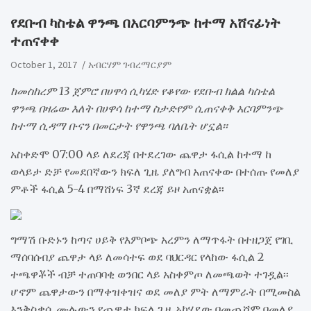
​የደቡብ ካስቴል ዋንጫ በአርባምንጭ ከተማ አሸናፊነት
ተጠናቀቀ
October 1, 2017
አብርሃም ገብረማርያም
ከመስከረም 13 ጀምሮ በሀዋሳ ሲካሄድ የቆየው የደቡብ ክልል ካስቴል
ዋንጫ በዛሬው እለት በሀዋሳ ከተማ ስታድየም ሲጠናቀቅ አርባምንጭ
ከተማ ሲዳማ ቡናን በመርታት የዋንጫ ባለቤት ሆኗል፡፡
አስቀድሞ 07:00 ላይ ለደረጃ በተደረገው ጨዋታ ፋሲል ከተማ ከ
ወላይታ ድቻ የመደበኛውን ክፍለ ጊዜ ያለግብ አጠናቀው በተሰጡ የመለያ
ምቶች ፋሲል 5-4 በማሸነፍ 3ኛ ደረጃ ይዞ አጠናቋል፡፡
ግማሽ ቡድኑን ከጣና ሀይቅ የእምቦጭ አረምን ለማጥፋት በተዘጋጀ የገቢ
ማሰባሰብያ ጨዋታ ላይ ለመሳተፍ ወደ ባህርዳር የላከው ፋሲል 2
ተጫዋቾች ብቻ ተጠባባቂ ወንበር ላይ አስቀምጦ ለመጫወት ተገዷል፡፡
ሆኖም ጨዋታውን በማቀዝቀዝና ወደ መለያ ምት ለማምራት በሚመስል
እንቅስቃሴ ሙሉውን የጨዋታ ክፍለ ጊዜ አካሂደው በመጨሻም በመለያ