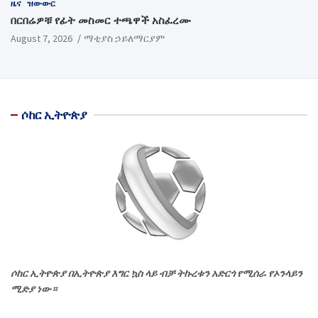
ዜና
ዝውውር
በርበሬዎቹ የፊት መስመር ተጫዋች አስፈረሙ
August 7, 2026
ማቲያስ ኃይለማርያም
ሶከር ኢትዮጵያ
ሶከር ኢትዮጵያ በኢትዮጵያ እግር ኳስ ላይ ብቻ ትኩረቱን አድርጎ የሚሰራ የኦንላይን
ሚድያ ነው።