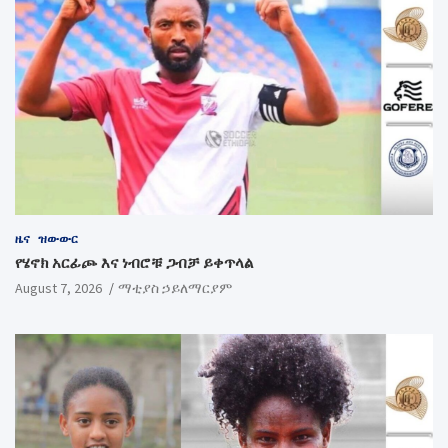
ዜና
ዝውውር
የሄኖክ አርፊጮ እና ነብሮቹ ጋብቻ ይቀጥላል
August 7, 2026
ማቲያስ ኃይለማርያም