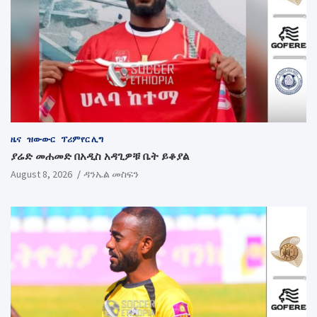
ዜና
ዝውውር
ፕሪምየር ሊግ
ያሬድ መሐመድ በአዲስ አዳጊዎቹ ቤት ይቆያል
August 8, 2026
ዳንኤል መስፍን