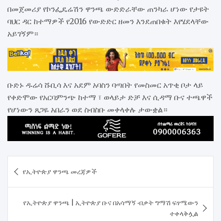
በመጀመሪያ የኮንፌዴሬሽን ዋንጫ ውድድራቸው ጠንካራ ሆነው የታዩት
ባህር ዳር ከተማዎች የ2016 የውድድር ዘመን እንደጠበቁት እየሄደላቸው
አይገኝም።
ቡድኑ ዱሬሳ ሹቢሳ እና አደም አባስን ባጣበት የመስመር አጥቂ ቦታ ላይ
የቀድሞው የአርባምንጭ ከተማ ፣ ወላይታ ድቻ እና ሲዳማ ቡና ተጫዋች
የሆነውን ጸጋዬ አበራን ወደ ስብስቡ መቀላቀሉ ታውቋል።
Post
የኢትዮጵያ ዋንጫ መረጃዎች
navigation
የኢትዮጵያ ዋንጫ | ኢትዮጵያ ቡና በአሳማኝ ብቃት ግማሽ ፍፃሜውን
ተቀላቅሏል