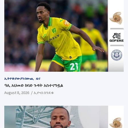
ኢትዮጵያውያን በውጪ
ዜና
ዓሊ አህመድ ከባድ ጉዳት አስተናግዷል
August 8, 2026
ኢዮብ ሰንደቁ