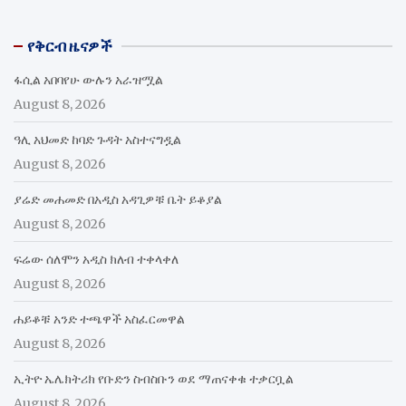
የቅርብ ዜናዎች
ፋሲል አበባየሁ ውሉን አራዝሟል
August 8, 2026
ዓሊ አህመድ ከባድ ጉዳት አስተናግዷል
August 8, 2026
ያሬድ መሐመድ በአዲስ አዳጊዎቹ ቤት ይቆያል
August 8, 2026
ፍሬው ሰለሞን አዲስ ክለብ ተቀላቀለ
August 8, 2026
ሐይቆቹ አንድ ተጫዋች አስፈርመዋል
August 8, 2026
ኢትዮ ኤሌክትሪክ የቡድን ስብስቡን ወደ ማጠናቀቁ ተቃርቧል
August 8, 2026