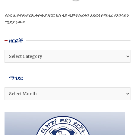
ሶከር ኢትዮጵያ በኢትዮጵያ እግር ኳስ ላይ ብቻ ትኩረቱን አድርጎ የሚሰራ የኦንላይን
ሚድያ ነው።
ዘርፎች
ዘርፎች
ማኅደር
ማኅደር