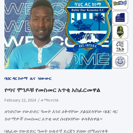
ባህር ዳር ከተማ
ዜና
ዝውውር
የጣና ሞገዶቹ የመስመር አጥቂ አስፈርመዋል
February 22, 2024
ቶማስ ቦጋለ
ዘንድሮው የውድድር ዓመት እንደ ዕቅዳቸው ያልሄደላቸው ባህር ዳር
ከተማዎች የመስመር አጥቂ ወደ ስብስባቸው ቀላቅለዋል።
ባለፈው የውድድር ዓመት ሁለተኛ ደረጃን ይዘው በማጠናቀቅ