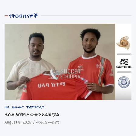
የቅርብ ዜናዎች
ዜና
ዝውውር
ፕሪምየር ሊግ
ፋሲል አበባየሁ ውሉን አራዝሟል
August 8, 2026
ዳንኤል መስፍን