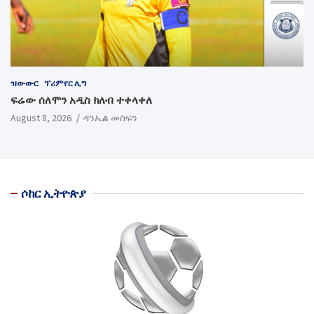
ዝውውር
ፕሪምየር ሊግ
ፍሬው ሰለሞን አዲስ ክለብ ተቀላቀለ
August 8, 2026
ዳንኤል መስፍን
ሶከር ኢትዮጵያ