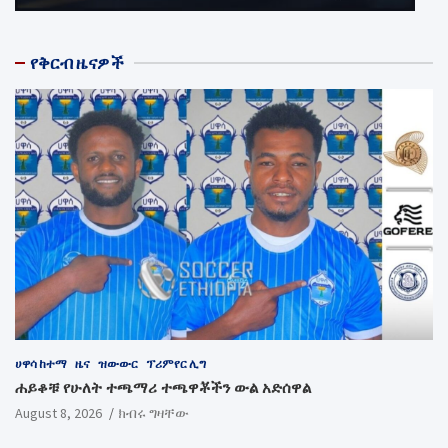
የቅርብ ዜናዎች
ሀዋሳ ከተማ
ዜና
ዝውውር
ፕሪምየር ሊግ
ሐይቆቹ የሁለት ተጫማሪ ተጫዋቾችን ውል አድሰዋል
August 8, 2026
ክብሩ ግዛቸው