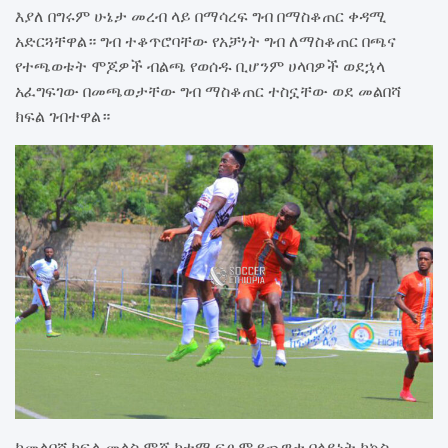
እያለ በግሩም ሁኔታ መረብ ላይ በማሳረፍ ግብ በማስቆጠር ቀዳሚ
አድርጓቸዋል። ግብ ተቆጥሮባቸው የአቻነት ግብ ለማስቆጠር በጫና
የተጫወቱት ሞጆዎች ብልጫ የወሰዱ ቢሆንም ሀላባዎች ወደኋላ
አፈግፍገው በመጫወታቸው ግብ ማስቆጠር ተስኗቸው ወደ መልበሻ
ክፍል ገብተዋል።
ከመልበሻ ክፍል መልስ ሞጆ ከተማ ፍፁም የጨዋታ በላይነት ከኳስ