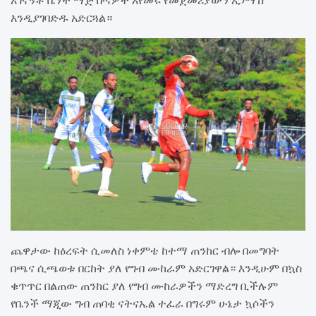
አገናኝቶ ቤንች ማጅ ቡናዎች እየመሩ የመጀመሪያውን አጋማሽ
እንዲያገባድዱ አድርጓል።
ጨዋታው ከዕረፍት ሲመለስ ነቀምቴ ከተማ ጠንከር ብሎ በመግባት
በጫና ሲጫወቱ በርከት ያለ የግብ ሙከራም አድርገዋል። እንዲሁም በኳስ
ቁጥጥር በልጠው ጠንከር ያለ የግብ ሙከራዎችን ማድረግ ቢችሉም
የቤንች ማጂው ግብ ጠባቂ ናትናኤል ተፈራ በግሩም ሁኔታ ኳሶችን