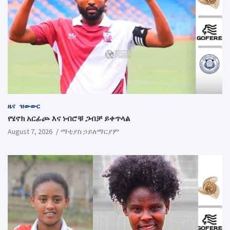
ዜና
ዝውውር
የሄኖክ አርፊጮ እና ነብሮቹ ጋብቻ ይቀጥላል
August 7, 2026
ማቲያስ ኃይለማርያም