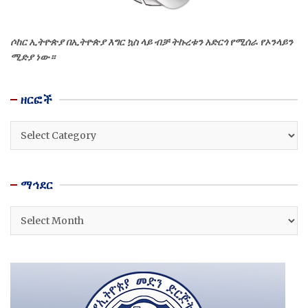
ሶከር ኢትዮጵያ በኢትዮጵያ እግር ኳስ ላይ ብቻ ትኩረቱን አድርጎ የሚሰራ የኦንላይን
ሚድያ ነው።
ዘርፎች
ዘርፎች
ማኅደር
ማኅደር