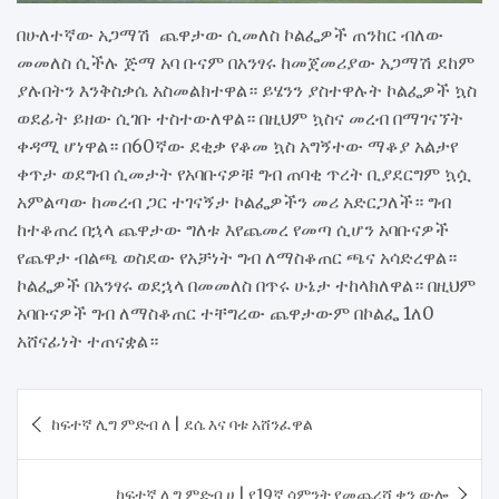
በሁለተኛው አጋማሽ ጨዋታው ሲመለስ ኮልፌዎች ጠንከር ብለው
መመለስ ሲችሉ ጅማ አባ ቡናም በአንፃሩ ከመጀመሪያው አጋማሽ ደከም
ያሉበትን እንቅስቃሴ አስመልክተዋል። ይሄንን ያስተዋሉት ኮልፌዎች ኳስ
ወደፊት ይዘው ሲገቡ ተስተውለዋል። በዚህም ኳስና መረብ በማገናኘት
ቀዳሚ ሆነዋል። በ60ኛው ደቂቃ የቆመ ኳስ አግኝተው ማቆያ አልታየ
ቀጥታ ወደግብ ሲመታት የአባቡናዎቹ ግብ ጠባቂ ጥረት ቢያደርግም ኳሷ
አምልጣው ከመረብ ጋር ተገናኝታ ኮልፌዎችን መሪ አድርጋለች። ግብ
ከተቆጠረ በኋላ ጨዋታው ግለቱ እየጨመረ የመጣ ሲሆን አባቡናዎች
የጨዋታ ብልጫ ወስደው የአቻነት ግብ ለማስቆጠር ጫና አሳድረዋል።
ኮልፌዎች በአንፃሩ ወደኋላ በመመለስ በጥሩ ሁኔታ ተከላክለዋል። በዚህም
አባቡናዎች ግብ ለማስቆጠር ተቸግረው ጨዋታውም በኮልፌ 1ለ0
አሸናፊነት ተጠናቋል።
Post
ከፍተኛ ሊግ ምድብ ለ | ደሴ እና ባቱ አሸንፈዋል
navigation
ከፍተኛ ሊግ ምድብ ሀ | የ19ኛ ሳምንት የመጨረሻ ቀን ውሎ