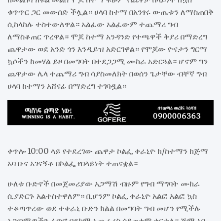
ቁጥጥር ጋር መውሰድ ችሏል። ሀላባ ከተማ በአንፃሩ ውጤቱን ለማስጠበቅ
ሲከላከሉ ተስተውለዋል። አልፈው አልፈውም ተጨማሪ ግብ
ለማስቆጠር ጥረዋል። ሞጆ ከተማ አንዳንድ የተጫዋች ቅያሪ በማድረግ
ጨዋታው ወደ አንድ ጎን እንዲይዝ አድርገዋል። የሞጆው ዮናታን ግርማ
ኳሶችን ከመሃል ይዞ በመግባት በተደጋጋሚ ሙከራ አድርጓል። ሆኖም ግን
ጨዋታው ሌላ ተጨማሪ ግብ ሳያስመለክት በወሰን ጌታቸው ብቸኛ ግብ
ሀላባ ከተማን አሸናፊ በማድረግ ተገባዷል።
ቀጥሎ 10:00 ላይ የተደረገው ጨዋታ ኮልፌ ቀራኒዮ ክ/ከተማን ከጅማ
አባ ቡና አገናኝቶ በኮልፌ የበላይነት ተጠናቋል።
ሁለቱ ቡድኖች በመጀመሪያው አጋማሽ ብዙም የግብ ማግባት ሙከራ
ሲያድርጉ አልተስተዋለም። ቢሆንም ኮልፌ ቀራኒዮ አልፎ አልፎ ኳስ
ተቆጣጥረው ወደ ተቀራኒ ቡድን ክልል በመግባት ግብ መሆን የሚችሉ
አጋጣሚዎችን ፈጥሮ በደካማ አጨራረስ ሳይጠቀም ቀርቷል። ጅማ አባ