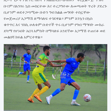
ቡናም በአንፃሩ ኳስ መስርተው እና ተረጋግተው ለመጫወት ጥረት ያደረጉ
ቢሆንም ወደተጋጣሚው ቡድን ግብ ክልል መግባት ተስኗቸው
የመጀመሪያ አጋማሽ ለማሳለፍ ተገደዋል። ምንም እንኳን በኳስ
ቁጥጥር እና ንክኪ ሁለቱም ቡድኖች ጥሩ ቢሆንም የግብ ማግባት ሙከራ
ደካማ የሆኑበት አርባ አምስት በማሳለፍ አንደኛው አጋማሽ ተጠናቆ ወደ
መልበሻ ክፍል አምርተዋል።