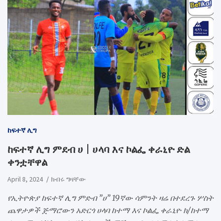
ከፍተኛ ሊግ
ከፍተኛ ሊግ ምደብ ሀ | ሀላባ እና ኮልፌ ቀራኒዮ ድል
ቀንቷቸዋል
April 8, 2024
ክብሩ ግዛቸው
የኢትዮጵያ ከፍተኛ ሊግ ምድብ ”ሀ” 19ኛው ሳምንት ዛሬ በተደረጉ ሦስት
ጨዋታዎች ጅማሮውን አድርጎ ሀላባ ከተማ እና ኮልፌ ቀራኒዮ ክ/ከተማ