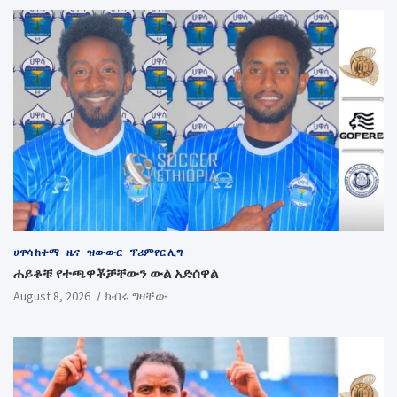
ሀዋሳ ከተማ
ዜና
ዝውውር
ፕሪምየር ሊግ
ሐይቆቹ የተጫዋቾቻቸውን ውል አድሰዋል
August 8, 2026
ክብሩ ግዛቸው