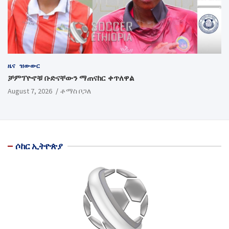
ዜና
ዝውውር
ቻምፕዮኖቹ ቡድናቸውን ማጠናከር ቀጥለዋል
August 7, 2026
ቶማስ ቦጋለ
ሶከር ኢትዮጵያ