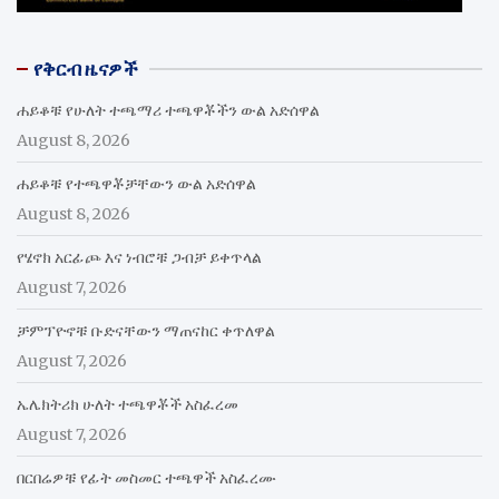
የቅርብ ዜናዎች
ሐይቆቹ የሁለት ተጫማሪ ተጫዋቾችን ውል አድሰዋል
August 8, 2026
ሐይቆቹ የተጫዋቾቻቸውን ውል አድሰዋል
August 8, 2026
የሄኖክ አርፊጮ እና ነብሮቹ ጋብቻ ይቀጥላል
August 7, 2026
ቻምፕዮኖቹ ቡድናቸውን ማጠናከር ቀጥለዋል
August 7, 2026
ኤሌክትሪክ ሁለት ተጫዋቾች አስፈረመ
August 7, 2026
በርበሬዎቹ የፊት መስመር ተጫዋች አስፈረሙ