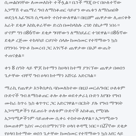
ሲመልስባቸው ለመመለከት ተችሏል። ቤንች ማጂ ቡና በሁለተኛው
አጋማሽ ተጨማሪ ግብ ለማስቆጠር ሳይሆን ውጤቱን ለማስጠበቅ
ወደኋላ አፈግፍጓ ሲጫወት ተስተውለዋል። በዚህም ጨዋታው ሊጠናቀቅ
አራት ደቂቃ እስኪቀራቸው ድረስ በመከላከሉ ረገድ ስኬታማ ነበሩ።
ሆኖም ግን በ86ኛው ደቂቃ ግባቸውን ለማስደፈር ተገደዋል። በ86ኛው
ደቂቃ ረጅሙ ተከላካይ ርሆቦት ሰላሎ ከመሰመር የተሻማውን ኳስ
በግንባሩ ገጭቶ ከመረብ ጋር አገናኝቶ ጨዋታው በአቻ ውጤት
ተጠናቋል።
ቀን 8 ሰዓት ላይ ሞጆ ከተማን ከሀላባ ከተማ ያገናኘው ጨዋታ በወሰን
ጌታቸው ብቸኛ ግብ ሀላባ ከተማን አሸናፊ አድርጓል።
ማራኪ የጨዋታ እንቅሰቃሴ ባስመለከተው በዚህ መርሐግብር ሁለቱም
ቡድኖች ግብ ለማስቆጠር ቶሎ ቶሎ ወደተቃራኒ ቡድን እየገቡ የግብ
ሙከራ ከጥሩ ኳስ ቁጥጥር ጋር አድርገዋል። በርከት ያሉ የግብ ማግባት
አጋጣሚዎችን የፈጠሩት ሁለቱም ቡድኖች አስቆጪ የሚባሉ
አጋጣሚዎችንም ሳይጠቀሙ ሲቀሩ ተስተውለዋል። አጋጣሚውን
በመጠቀም ኳስና መረብ በማገናኘት ሀላባ ቀዳሚ ነበር። በ27ኛው ደቂቃ
የሀላባ ከተማው ወሰን ጌታቸው ከመስመር የተሻማውን ኳስ አየር ላይ