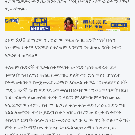
ተጋጣሚዎቻቸውን ሲያሸንፉ ቤንች ማጂ ቡና እና ነቀምቴ ከተማ ነጥብ
ተጋርተዋል
።
ረፋድ 3:00 ጅማሮውን ያደረገው መርሐግብር ቤንች ማጂ ቡናን
ከነቀምቴ ከተማ አገናኝቶ በሁለቱም አጋማሽ በተቆጠሩ ግቦች ነጥብ
አጋርቶ ተጠናቋል።
ሁለቱም ቡድኖች ጥንቃቄ በተሞላበት መንገድ ኳስን ወደፊት ይዞ
በመግባት ግብ ለማስቆጠር ከመሞከር ይልቅ ወደ ኋላ መለስ በማለት
የተጫወቱበትን የመጀመሪያ አጋማሽ አስመልክተዋል። በተለይም ቤንች
ማጂ ቡናዎች ኳስን ወደኋላ በመመለስ በራሳቸው ሜዳ በመጫወት በኳስ
ንክኪ ብልጫ ለመውሰድ ጥረት ቢያደርጉም እምብዛም የግብ ሙከራ
አላደረጉም። ነቀምቴ ከተማ በአንፃሩ ቶሎ ቶሎ ወደተቃራኒ ቡድን ግብ
ክልል ለመግባት ጥረት ያደረገ ቡድን ነበር። በ37ኛው ደቂቃ የነቀምቴ
ተከላካይ ርሆቦት ሰላሎ ጃፋር ሙድሰር ላይ በሠራው ጥፋት ፍፁም ቅጣት
ምት ለቤንች ማጂ ቡና ተሰጥቶ አብዱልአዚዝ አማን ከመረብ ጋር