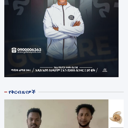
የቅርብ ዜናዎች