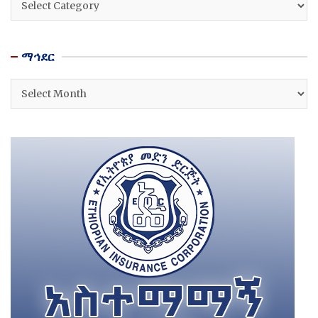
ማኅደር
ማኅደር