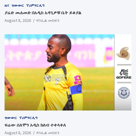
ዜና
ዝውውር
ፕሪምየር ሊግ
ያሬድ መሐመድ በአዲስ አዳጊዎቹ ቤት ይቆያል
August 8, 2026
ዳንኤል መስፍን
ዝውውር
ፕሪምየር ሊግ
ፍሬው ሰለሞን አዲስ ክለብ ተቀላቀለ
August 8, 2026
ዳንኤል መስፍን