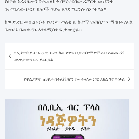
የዕቅድ አፈፃፀሙን በተመለከተ በሚቀርበው ሪፖርት መነሻነት
በትግበራው ዙርያ ክለቦች ጥያቄ እንደሚያነሱ ሰምተናል።
ከውድድር መሰረዙ ይፋ የሆነው ወልቂጤ ከተማ የአክሲዮን ማኅበሩ አባል
በመሆኑ በመድረኩ እንደሚሳተፍ ታውቋል።
Post
የኢትዮጵያ ብሔራዊ ቡድን ከውድድሩ ቢሰናበትም የምድብ የመጨረሻ
navigation
ጨዋታውን ዛሬ ያደርጋል
የዋልያዎቹ ጨዋታ በቴሌቪዥን የመተላለፉ ነገር እክል ገጥሞታል