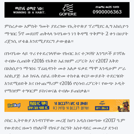
ምስረታው አምስት ዓመት ያደረገው የኢትዮጵያ ፕሪሚየር ሊግ አክሲዮን
ማኅበር 5ኛ መደበኛ ጠቅላላ ጉባዔውን ነገ ቅዳሜ ጥቅምት 2 ቀን በሀያት
ሪጀንሲ ሆቴል እንደሚያደርግ ታውቋል።
በጉባዔው ላይ ጥሪ የተደረገላቸው የክብር እና ተጋባዥ እንግዶች ይገኛሉ
ተብሎ ሲጠበቅ የ2016 የእቅድ አፈፃፀም ሪፖርት እና የ2017 እቅድ
በአክሲዮን ማኅበሩ ፕሬዚዳንት መቶ አለቃ ፍቃደ ማሞ እንዲሁም ሥራ
አስኪያጅ አቶ ክፍሌ ሰይፈ በቅድመ ተከተል ቀርቦ ውይይት ተደርጎበት
እንደሚፀድቅ እና በተጨማሪም የ2016 የሂሳብ ሪፖርት፣ የውጭ ኦዲት
የማሰየም ተግባርም ይከናወናል ተብሎ ይጠበቃል።
ሶከር ኢትዮጵያ እንዳገኘቸው መረጃ ከሆነ አዲስ በወጣው የ2017 ዓ.ም
የውድድር ዘመን የክለቦች የክፍያ ስርዓት አስተዳደር መመሪያ ደንብ