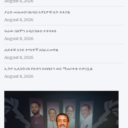
August 8, 2026
ያሬድ መሐመድ በአዲስ አዳጊዎቹ ቤት ይቆያል
August 8, 2026
ፍሬው ሰለሞን አዲስ ክለብ ተቀላቀለ
August 8, 2026
ሐይቆቹ አንድ ተጫዋች አስፈርመዋል
August 8, 2026
ኢትዮ ኤሌክትሪክ የቡድን ስብስቡን ወደ ማጠናቀቁ ተቃርቧል
August 8, 2026