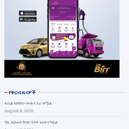
የቅርብ ዜናዎች
ፋሲል አበባየሁ ውሉን አራዝሟል
August 8, 2026
ዓሊ አህመድ ከባድ ጉዳት አስተናግዷል