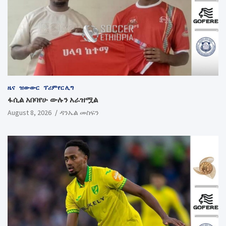
ዜና
ዝውውር
ፕሪምየር ሊግ
ፋሲል አበባየሁ ውሉን አራዝሟል
August 8, 2026
ዳንኤል መስፍን