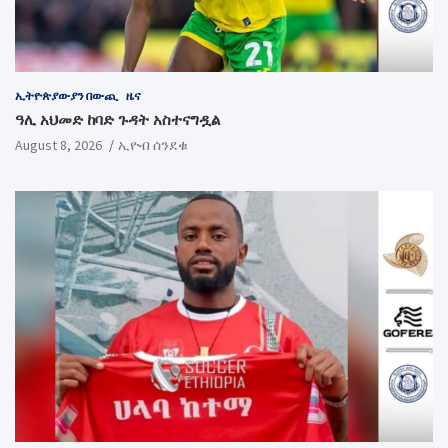
ኢትዮጵያውያን በውጪ
ዜና
ዓሊ አህመድ ከባድ ጉዳት አስተናግዷል
August 8, 2026
ኢዮብ ሰንደቁ