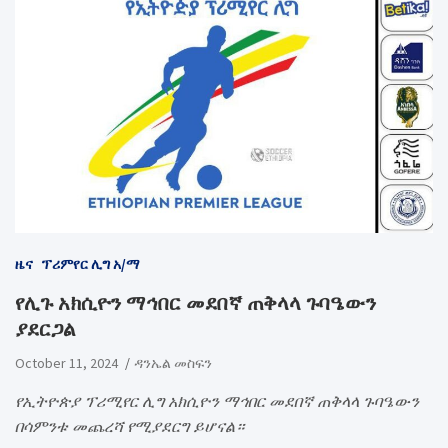
ዜና
ፕሪምየር ሊግ አ/ማ
የሊጉ አክሲዮን ማኅበር መደበኛ ጠቅላላ ጉባዔውን
ያደርጋል
October 11, 2024
ዳንኤል መስፍን
የኢትዮጵያ ፕሪሚየር ሊግ አክሲዮን ማኅበር መደበኛ ጠቅላላ ጉባዔውን
በሳምንቱ መጨረሻ የሚያደርግ ይሆናል።