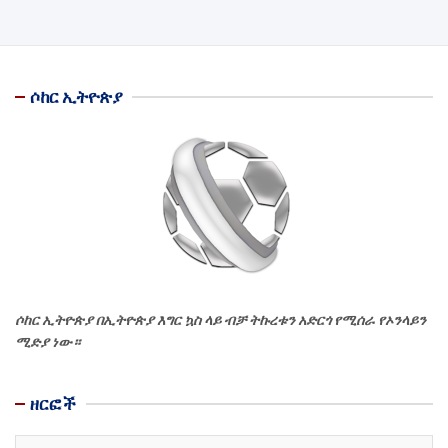
ሶከር ኢትዮጵያ
ሶከር ኢትዮጵያ በኢትዮጵያ እግር ኳስ ላይ ብቻ ትኩረቱን አድርጎ የሚሰራ የኦንላይን
ሚድያ ነው።
ዘርፎች
ዘርፎች