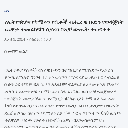
ዜና
የኢትዮጵያና የካሜሩን የሴቶች ብሔራዊ ቡድን የወዳጅነት
ጨዋታ ተመልካቹን ሳያረካ በአቻ ውጤት ተጠናቀቀ
April 6, 2014
ሶከር ኢትዮጵያ
በ
መሸሻ ወልዴ
የኢትዮጵያ
የሴቶች
ብሄራዊ
ቡድን
በናሚቢያ
ለሚካሄደው
የአፍሪካ
ዋንጫ
ለማለፍ
ግንቦት
17
ቀን
ወሳኙን
የማጣሪያ
ጨዋታ
ከጋና
ብሄራዊ
ቡድን
ጋር
የሚያካሄድ
ሲሆን
ለእዚህም
ፍልሚያ
ይረዳው
ዘንድ
የአቋም
መለኪያ
ጨዋታዎቹን
በማከናወን
ላይ
ይገኛል፡፡
ሉሲዎቹ
የመጀመሪያ
የወዳጅነት
ጨዋታቸውን
ከናሚቢያ
በቪክቶሪያ
ከተማ
ላይ
አድርገው
1
ለ
0
የተሸነፉ
ሲሆን
ዛሬ
እሁድ
ደግሞ
በአዲስ
አበባ
ስታዲየም
በውጤት
ደረጃ
ጠንካራ
ከሆነው
የካሜሩን
አቻቸው
ጋር
ተጫውተው
0
ለ
0
ሊለያዩ
ችለዋል፡፡
የዛሬው
የሁለቱ
ቡድ
ኖች
ጨዋታ
በእንቅስቃሴም
ሆነ
በተደጋጋሚ
ወደ
ግብ
በመጠጋትና
ሙከራዎችን
በማድረጉ
ረገድ
ደከም