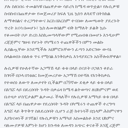
ያሉ
ስለነበሩ
ተመልካቹ
በጨዋታው
ሳይረካ
ከሜዳ
ወጥቷል፡፡
የሉሲዎቹ
ስብስብ
በጨዋታው
የመጀመሪያ
ክፍለ
ጊዜ
ኳስን
ለጓደኛ
በትክክል
ለማቀበልና
ተረጋግተውና
እርስ
በእርስም
ተናበው
ለመጫወት
ያደረጉት
ጥረት
አናሳ
በመሆኑ፣
ኳስ
ለመቀበልም
ብቅ
ከማለት
ይልቅ
ኳሱ
የቆሙበት
ቦታ
ድረስ
እስኪመጣላቸውም
የሚጠብቁ
በመሆኑ
እንዲሁም
ረጃጅምና
ግዙፍ
የሆኑት
የካሜሩን
ተጨዋቾችን
በምን
መልኩ
ሊበልጧቸው
እንደሚችሉ
አህምሮአቸውን
ፈጣን
አድርገው
ውሳኔ
ስላልወሰኑ
በዕለቱ
ጥሩ
የሚባል
እንቅስቃሴ
እንዳያደርጉ
አስችሎአቸዋል፡፡
ሉሲዎቹ
የሁለተኛው
አጋማሽ
ላይ
ቱቱ
በላይ
ሰናይት
ቦጋለን
ቀይራ
ከገባች
በኃላ
በንፅፅር
ከመጀመሪያው
አጋማሽ
በተሻለ
የእንቅስቃሴ
የተወሰነ
ለውጥ
ለመታየት
ቢችልም
በ
79
ኛው
ደቂቃ
ላይ
ቱቱ
በላይ
በእግሯ
ላይ
በደረሰባት
ጉዳት
በቃሬዛ
ከሜዳ
ልትወጣና
ለህክምናም
ወደ
ቤተዛታ
ሆስፒታልም
ልታመራ
ችላለች፡፡
የሉሲዎቹ
አማካይ
ቱቱ
በላይ
በእግሯ
ላይ
በጨዋታው
የደረሰባት
ጉዳት
በካሜሩን
ተጨዋች
ተረግጣ
እግሯ
ላይ
ቅጥቅጥ
ስለደረሰባት
ሲሆን
ራጅ
ከተነሳች
በኋላም
ሕክምናዋን
እያከናወነች
ይገኛል፤
የሉሲዎቹን
አማካይ
አስመልክቶ
እንደ
ህክምና
ባለሙያዎቹ
እምነት
ከሆነ
ከጉዳቱ
ለመዳን
አጭር
ቀናቶች
እንጂ
ረጅም