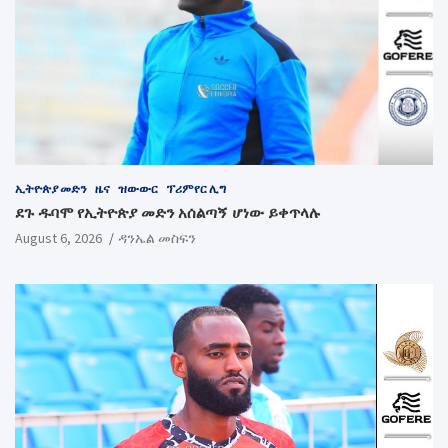
ኢትዮጵያ መድን
ዜና
ዝውውር
ፕሪምየር ሊግ
ደጉ ዱባሞ የኢትዮጵያ መድን አሰልጣኝ ሆነው ይቀጥላሉ
August 6, 2026
ዳንኤል መስፍን