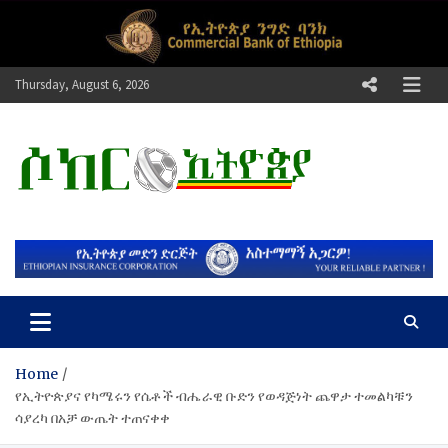
Skip
to
content
Thursday, August 6, 2026
ሶከር ኢትዮጵያ
የኢትዮጵያ እግርኳስ ድምፅ !
Home
የኢትዮጵያና የካሜሩን የሴቶች ብሔራዊ ቡድን የወዳጅነት ጨዋታ ተመልካቹን
ሳያረካ በአቻ ውጤት ተጠናቀቀ