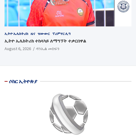
ኢትዮ ኤሌክትሪክ
ዜና
ዝውውር
ፕሪምየር ሊግ
ኢትዮ ኤሌክትሪክ ተከላካይ ለማግኘት ተቃርበዋል
August 6, 2026
ዳንኤል መስፍን
ሶከር ኢትዮጵያ