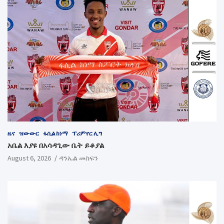
ዜና
ዝውውር
ፋሲል ከነማ
ፕሪምየር ሊግ
አቤል እያዩ በአሳዳጊው ቤት ይቆያል
August 6, 2026
ዳንኤል መስፍን