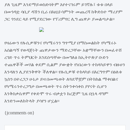
ያለ
ጊዜም
እንደማይወስድባትም
እየተናገሩም
ይገኛሉ፤
ቱቱ
በላይ
በመጎዳቷ
ሳቢያ
ዳሽን
ቢራ
በእዚህ
ሳምንት
መጨረሻ
ከቅድስተ
ማሪያም
ጋር
ጎንደር
ላይ
የሚያደርገው
የፕሪምየር
ሊግ
ጨዋታ
ያመልጣታል፡፡
የዛሬውን
የሉሲዎቹንና
የካሜሩንን
ግጥሚያ
በማስመልከት
የካሜሩኑ
አሰልጣኝ
የወዳጅነት
ጨዋታውን
ማድረጋቸው
አቋማቸውን
በመፈተሸ
ረገድ
ጥሩ
ትምህርት
እንደሰጣቸው
በመግለፅ
ከኢትዮጵያ
ቡድን
ተጨዋቾች
መሃል
ቀደም
ሲልም
ያውቋት
የነበረውን
ተከላካይዋን
ብዙሀን
እንዳለን
ሊያደንቅዋት
ችለዋል፡፡
የሉሲዎቹ
ተከላካይ
በእርግጥም
በዕለቱ
ኳስን
በተረጋጋ
ሁኔታ
ይዛ
በመጫወት
ለጓደኞቿም
በትክክል
ማቀበልና
የካሜሩንተረጋግታ
በመጫወት
ጥሩ
ስትንቀሳቀስ
ያየናት
ሲሆን
እንቅስቃሴዋም
የቀድሞ
ጥሩ
ብቃቷን
ከረጅም
ጊዜ
በኋላ
ዳግም
እንድንመለከትላት
ያሳየን
ሆኗል፡፡
{jcomments on}
Post