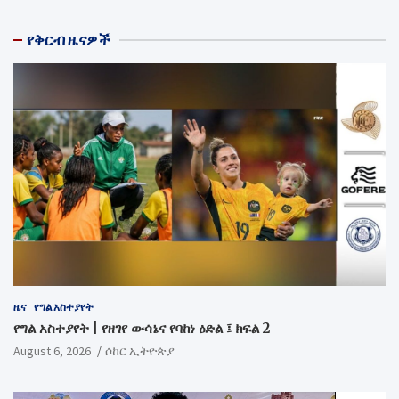
የቅርብ ዜናዎች
ዜና
የግል አስተያየት
የግል አስተያየት | የዘገየ ውሳኔና የባከነ ዕድል ፤ ክፍል 2
August 6, 2026
ሶከር ኢትዮጵያ