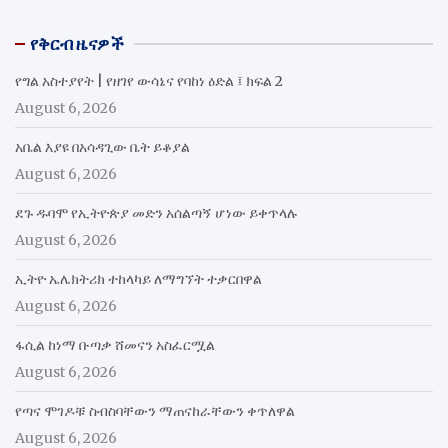
የቅርብ ዜናዎች
የግል አስተያየት | የዘገየ ውሳኔና የባከነ ዕድል ፤ ክፍል 2
August 6, 2026
አቤል እያዩ በአሳዳጊው ቤት ይቆያል
August 6, 2026
ደጉ ዱባሞ የኢትዮጵያ መድን አሰልጣኝ ሆነው ይቀጥላሉ
August 6, 2026
ኢትዮ ኤሌክትሪክ ተከላካይ ለማግኘት ተቃርበዋል
August 6, 2026
ፋሲል ከነማ ቡጣቃ ሸመናን አስፈርሟል
August 6, 2026
የጣና ሞገዶቹ ስብስባቸውን ማጠናከራቸውን ቀጥለዋል
August 6, 2026