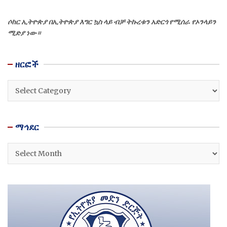
ሶከር ኢትዮጵያ በኢትዮጵያ እግር ኳስ ላይ ብቻ ትኩረቱን አድርጎ የሚሰራ የኦንላይን
ሚድያ ነው።
ዘርፎች
ዘርፎች
ማኅደር
ማኅደር