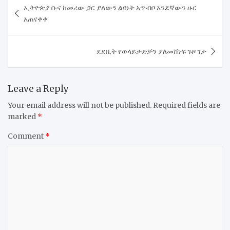
ኢትዮጵያ ቡና ከመሪው ጋር ያለውን ልዩነት አጥብቦ አንደኛውን ዙር
navigation
አጠናቀቀ
ደደቢት የወላይታድቻን ያለመሸነፍ ጉዞ ገታ
Leave a Reply
Your email address will not be published.
Required fields are
marked
*
Comment
*