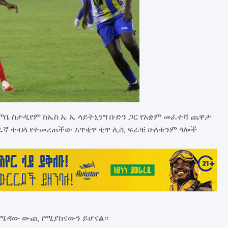
ምቤ ስታዲየም ከኤስ ኤ ኤ ላይትኒንግ ቡድን ጋር የአቋም መፈተሻ ጨዋታ
ስፈኛ ተብላ የተመረጠችው አጥቂዋ ቲዋ ሊሲ ፍራቼ ሁለቱንም ጎሎች
ከሜዳው ውጪ የሚያከናውን ይሆናል።