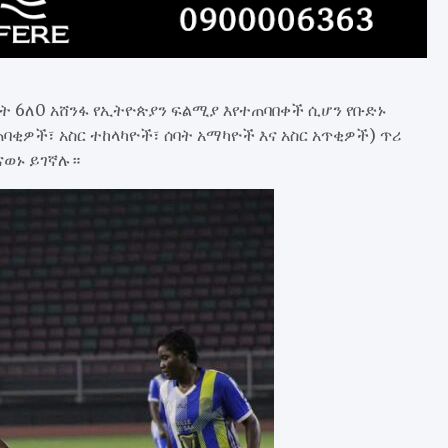
 6ለ0 አሸንፋ የኢትዮጵያን ፍልሚያ እየተጠባበቀች ሲሆን የቡድኑ
ባቂዎች፣ አስር ተከላካዮች፣ ሰባት አማካዮች እና አስር አጥቂዎች) ጥሪ
ናወኑ ይገኛሉ።