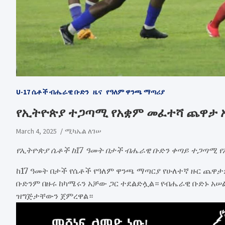
U-17 ሴቶች ብሔራዊ ቡድን
ዜና
የዓለም ዋንጫ ማጣሪያ
የኢትዮጵያ ተጋጣሚ የአቋም መፈተሻ ጨዋታ 
March 4, 2025
ሚካኤል ለገሠ
የኢትዮጵያ ሴቶች ከ17 ዓመት በታች ብሔራዊ ቡድን ቀጣይ ተጋጣሚ 
ከ17 ዓመት በታች የሴቶች የዓለም ዋንጫ ማጣርያ የሁለተኛ ዙር ጨዋ
ቡድንም በዙሩ ከካሜሩን አቻው ጋር ተደልድሏል። የብሔራዊ ቡድኑ አሠል
ዝግጅታቸውን ጀምረዋል።