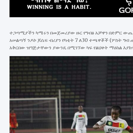
ተጋጣሚያችን ካሜሩን በመጀመሪያው ዙር የግብፅ አቻዋን በድምር ውጤት
አሠልጣኝ ንዶኮ ጆሴፍ ብሪያን የካቲት 7 ለ30 ተጫዋቾች (ሦስት ግብ ጠ
አቅርበው ዝግጅታቸውን ያውንዴ በሚገኘው ካፍ የልህቀት ማዕከል እያከ