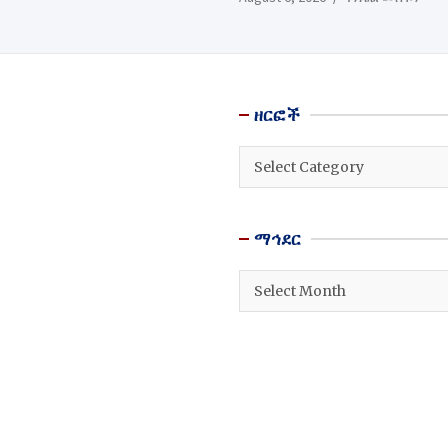
ዘርፎች
ዘርፎች
ማኅደር
ማኅደር