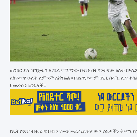
ጠንከር ያለ ዝግጅቱን እየሰራ የሚገኘው ቡድኑ በትናንትናው ዕለት በኦሌ
አከናውኖ ሁለት ለምንም አሸንፏል። በጨዋታውም በጊኒ ሱፐር ሊግ ተ
ከመረብ አሳርፋለች።
የኢትዮጵያ ብሔራዊ ቡድን የመጀመሪያ ጨዋታውን የፊታችን ቅዳሜ 