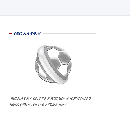
ሶከር ኢትዮጵያ
ሶከር ኢትዮጵያ በኢትዮጵያ እግር ኳስ ላይ ብቻ ትኩረቱን
አድርጎ የሚሰራ የኦንላይን ሚድያ ነው።