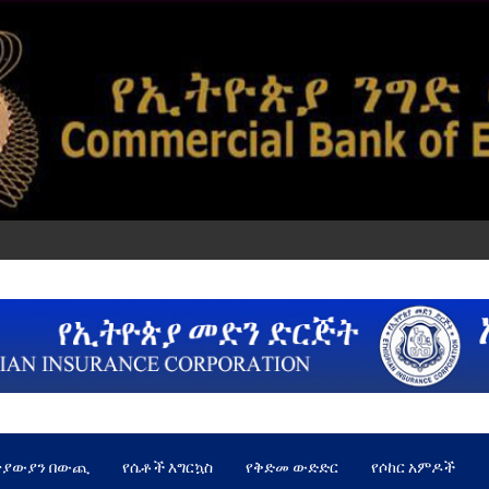
ጵያውያን በውጪ
የሴቶች እግርኳስ
የቅድመ ውድድር
የሶከር አምዶች