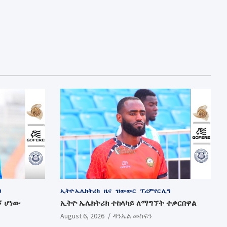
ግ
ኢትዮ ኤሌክትሪክ
ዜና
ዝውውር
ፕሪምየር ሊግ
ኝ ሆነው
ኢትዮ ኤሌክትሪክ ተከላካይ ለማግኘት ተቃርበዋል
August 6, 2026
ዳንኤል መስፍን