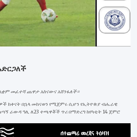
አድርጋለች
የአቋም መፈተሻ ጨዋታ አከናውና አሸንፋለች።
ታዎች ከቀናት በኋላ መከናወን የሚጀምሩ ሲሆን የኢትዮጵያ ብሔራዊ
ጣኝ ራውዳ ዓሊ ለ23 ተጫዋቾች ጥሪ በማድረግ ከየካቲት 14 ጀምሮ