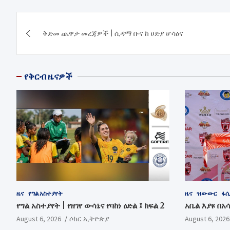
Post
ቅድመ ጨዋታ መረጃዎች | ሲዳማ ቡና ከ ሀድያ ሆሳዕና
navigation
የቅርብ ዜናዎች
ዜና
የግል አስተያየት
ዜና
ዝውውር
ፋሲ
የግል አስተያየት | የዘገየ ውሳኔና የባከነ ዕድል ፤ ክፍል 2
አቤል እያዩ በአ
August 6, 2026
ሶከር ኢትዮጵያ
August 6, 2026