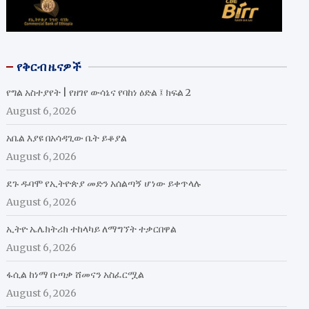
የቅርብ ዜናዎች
የግል አስተያየት | የዘገየ ውሳኔና የባከነ ዕድል ፤ ክፍል 2
August 6, 2026
አቤል እያዩ በአሳዳጊው ቤት ይቆያል
August 6, 2026
ደጉ ዱባሞ የኢትዮጵያ መድን አሰልጣኝ ሆነው ይቀጥላሉ
August 6, 2026
ኢትዮ ኤሌክትሪክ ተከላካይ ለማግኘት ተቃርበዋል
August 6, 2026
ፋሲል ከነማ ቡጣቃ ሸመናን አስፈርሟል
August 6, 2026