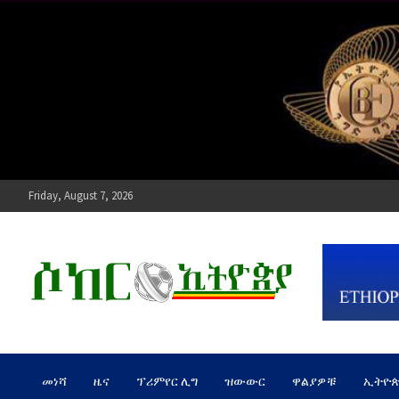
Skip
to
content
Friday, August 7, 2026
ሶከር ኢትዮጵያ
የኢትዮጵያ እግርኳስ ድምፅ !
መነሻ
ዜና
ፕሪምየር ሊግ
ዝውውር
ዋልያዎቹ
ኢትዮ