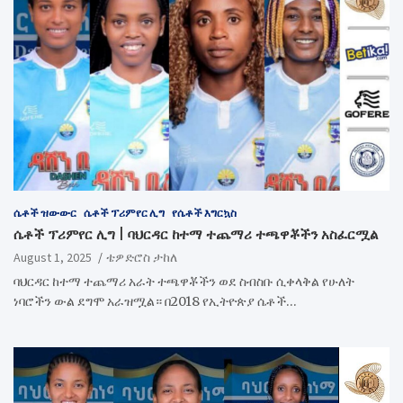
ሴቶች ዝውውር
ሴቶች ፕሪምየር ሊግ
የሴቶች እግርኳስ
ሴቶች ፕሪምየር ሊግ | ባህርዳር ከተማ ተጨማሪ ተጫዋቾችን አስፈርሟል
August 1, 2025
ቴዎድሮስ ታከለ
ባህርዳር ከተማ ተጨማሪ አራት ተጫዋቾችን ወደ ስብስቡ ሲቀላቅል የሁለት
ነባሮችን ውል ደግሞ አራዝሟል። በ2018 የኢትዮጵያ ሴቶች…