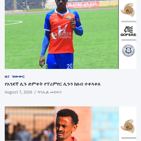
ዜና
ዝውውር
የአንደኛ ሊጉ ድምቀት የፕሪምየር ሊጉን ክለብ ተቀላቀለ
August 7, 2026
ዳንኤል መስፍን