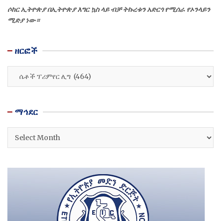
ሶከር ኢትዮጵያ በኢትዮጵያ እግር ኳስ ላይ ብቻ ትኩረቱን አድርጎ የሚሰራ የኦንላይን
ሚድያ ነው።
ዘርፎች
ዘርፎች
ማኅደር
ማኅደር