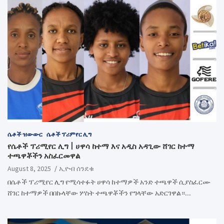
ሴቶች ዝውውር
ሴቶች ፕሪምየር ሊግ
የሴቶች ፕሪሚየር ሊግ | ሀዋሳ ከተማ እና አዲስ አዳጊው ሸገር ከተማ
ተጫዋቾችን አስፈርመዋል
August 8, 2025
ኢዮብ ሰንደቁ
በሴቶች ፕሪሚየር ሊግ የሚሳተፉት ሀዋሳ ከተማዎች አንድ ተጫዋች ሲያስፈርሙ
ሸገር ከተማዎች በበኩላቸው ሦስት ተጫዋቾችን የግላቸው አድርገዋል።…