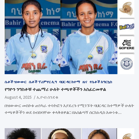
ሴቶች ዝውውር
ሴቶች ፕሪምየር ሊግ
ባህር ዳር ከተማ
ዜና
የሴቶች እግርኳስ
የግዮን ንግስቶቹ ተጨማሪ ሁለት ተጫዋቾችን አስፈርመዋል
August 4, 2025
ኢዮብ ሰንደቁ
በዝውውር መስኮቱ ጠንካራ ተሳትፎን እያደረጉ የሚገኙት ባህርዳር ከተማዎች ሁለት
ተጫዋቾችን ወደ ስብስባቸው ቀላቅለዋል:: በአሰልጣኝ ሰርክአዲስ እውነቱ…