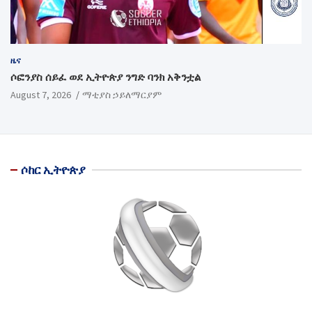
ዜና
ሶፎንያስ ሰይፈ ወደ ኢትዮጵያ ንግድ ባንክ አቅንቷል
August 7, 2026
ማቲያስ ኃይለማርያም
ሶከር ኢትዮጵያ