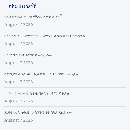
የቅርብ ዜናዎች
የአዲስ ግደይ ቀጣይ ማረፊያ የት ይሆን?
August 7, 2026
የአንደኛ ሊጉ ድምቀት የፕሪምየር ሊጉን ክለብ ተቀላቀለ
August 7, 2026
የጣና ሞገዶቹ አማካይ አስፈረሙ
August 7, 2026
ሶፎንያስ ሰይፈ ወደ ኢትዮጵያ ንግድ ባንክ አቅንቷል
August 7, 2026
ወጣቱ የመስመር አጥቂ በሀላባ ከተማ ይቆያል
August 7, 2026
ኢትዮ ኤሌክትሪክ ሁለገቡን ተከላካይ አስፈረመ
August 7, 2026