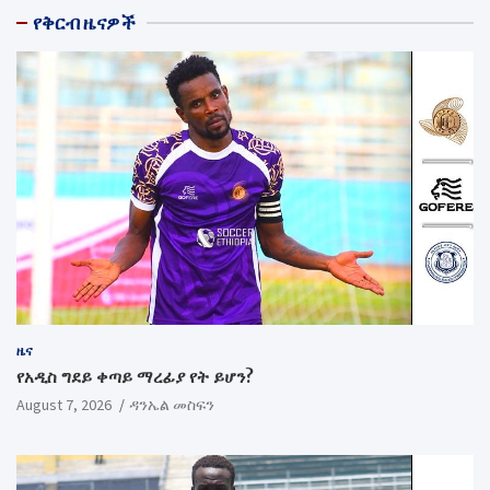
የቅርብ ዜናዎች
ዜና
የአዲስ ግደይ ቀጣይ ማረፊያ የት ይሆን?
August 7, 2026
ዳንኤል መስፍን