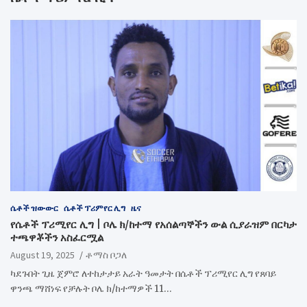
ሴቶች ዝውውር
ሴቶች ፕሪምየር ሊግ
ዜና
የሴቶች ፕሪሚየር ሊግ | ቦሌ ክ/ከተማ የአሰልጣኞችን ውል ሲያራዝም በርካታ
ተጫዋቾችን አስፈርሟል
August 19, 2025
ቶማስ ቦጋለ
ካደጉበት ጊዜ ጀምሮ ለተከታታይ አራት ዓመታት በሴቶች ፕሪሚየር ሊግ የጸባይ
ዋንጫ ማሸነፍ የቻሉት ቦሌ ክ/ከተማዎች 11…