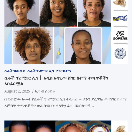
ሴቶች ዝውውር
ሴቶች ፕሪምየር ሊግ
ሸገር ከተማ
ሴቶች ፕሪሚየር ሊግ | አዲስ አዳጊው ሸገር ከተማ ተጫዋቾችን
አስፈርሟል
August 2, 2025
ኢዮብ ሰንደቁ
በዘንድሮው አመት የሴቶች ፕሪሚየር ሊግ ተሳታፊ መሆኑን ያረጋገጠው ሸገር ከተማ
አምስት ተጫዋቾችን ወደ ስብስቡ ቀላቅሏል። በአሰልጣኝ…