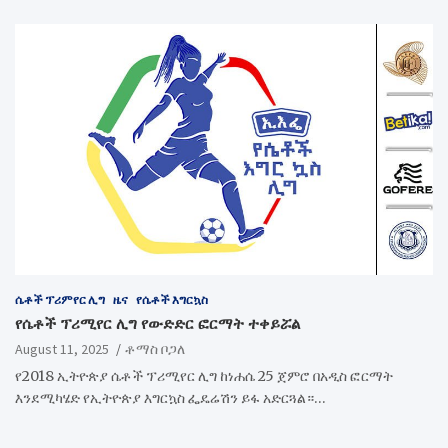
ሴቶች ፕሪምየር ሊግ
ዜና
የሴቶች እግርኳስ
የሴቶች ፕሪሚየር ሊግ የውድድር ፎርማት ተቀይሯል
August 11, 2025
ቶማስ ቦጋለ
የ2018 ኢትዮጵያ ሴቶች ፕሪሚየር ሊግ ከነሐሴ 25 ጀምሮ በአዲስ ፎርማት
እንደሚካሄድ የኢትዮጵያ እግርኳስ ፌዴሬሽን ይፋ አድርጓል።…