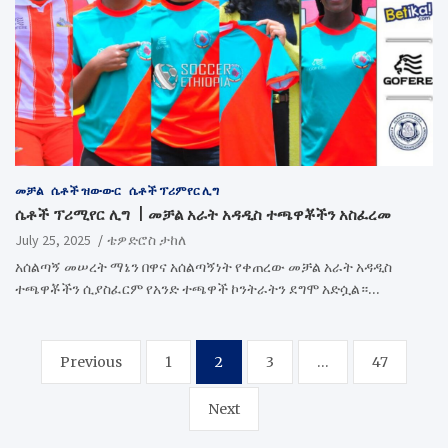
መቻል
ሴቶች ዝውውር
ሴቶች ፕሪምየር ሊግ
ሴቶች ፕሪሚየር ሊግ | መቻል አራት አዳዲስ ተጫዋቾችን አስፈረመ
July 25, 2025
ቴዎድሮስ ታከለ
አሰልጣኝ መሠረት ማኔን በዋና አሰልጣኝነት የቀጠረው መቻል አራት አዳዲስ
ተጫዋቾችን ሲያስፈርም የአንድ ተጫዋች ኮንትራትን ደግሞ አድሷል።…
Posts
Previous
1
2
3
…
47
pagination
Next