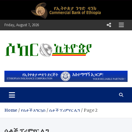
Skip
to
content
Friday, August 7, 2026
ሶከር ኢትዮጵያ
የኢትዮጵያ እግርኳስ ድምፅ !
Home
የሴቶች እግርኳስ
ሴቶች ፕሪምየር ሊግ
Page 2
ሴቶች ፕሪምየር ሊግ