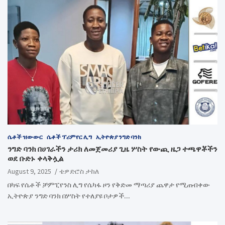
ሴቶች ዝውውር
ሴቶች ፕሪምየር ሊግ
ኢትዮጵያ ንግድ ባንክ
ንግድ ባንክ በሀገራችን ታሪክ ለመጀመሪያ ጊዜ ሦስት የውጪ ዜጋ ተጫዋቾችን
ወደ ቡድኑ ቀላቅሏል
August 9, 2025
ቴዎድሮስ ታከለ
በካፍ የሴቶች ቻምፒየንስ ሊግ የሴካፋ ዞን የቅድመ ማጣሪያ ጨዋታ የሚጠብቀው
ኢትዮጵያ ንግድ ባንክ በሦስት የተለያዩ ቦታዎች…