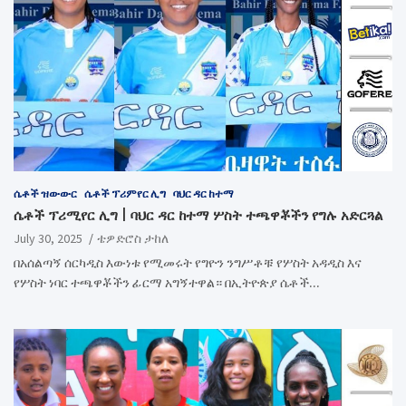
ሴቶች ዝውውር
ሴቶች ፕሪምየር ሊግ
ባህር ዳር ከተማ
ሴቶች ፕሪሚየር ሊግ | ባህር ዳር ከተማ ሦስት ተጫዋቾችን የግሉ አድርጓል
July 30, 2025
ቴዎድሮስ ታከለ
በአሰልጣኝ ሰርካዲስ እውነቱ የሚመሩት የግዮን ንግሥቶቹ የሦስት አዳዲስ እና
የሦስት ነባር ተጫዋቾችን ፊርማ አግኝተዋል። በኢትዮጵያ ሴቶች…