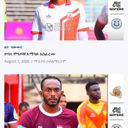
ዜና
ዝውውር
የጣና ሞገዶቹ አማካይ አስፈረሙ
August 7, 2026
ማቲያስ ኃይለማርያም