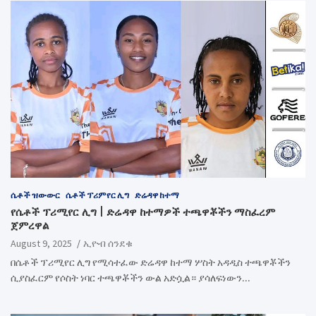
ሴቶች ዝውውር
ሴቶች ፕሪምየር ሊግ
ድሬዳዋ ከተማ
የሴቶች ፕሪሚየር ሊግ | ድሬዳዋ ከተማዎች ተጫዋቾችን ማስፈረም
ጀምረዋል
August 9, 2025
ኢዮብ ሰንደቁ
በሴቶች ፕሪሚየር ሊግ የሚሳተፈው ድሬዳዋ ከተማ ሦስት አዳዲስ ተጫዋቾችን
ሲያስፈርም የሶስት ነባር ተጫዋቾችን ውል አድሷል። ያሳለፍነውን…