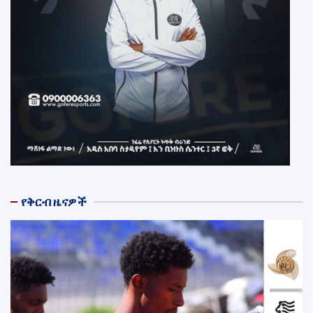
የቅርብ ዜናዎች