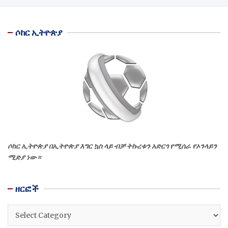
ሶከር ኢትዮጵያ
ሶከር ኢትዮጵያ በኢትዮጵያ እግር ኳስ ላይ ብቻ ትኩረቱን አድርጎ የሚሰራ የኦንላይን
ሚድያ ነው።
ዘርፎች
ዘርፎች