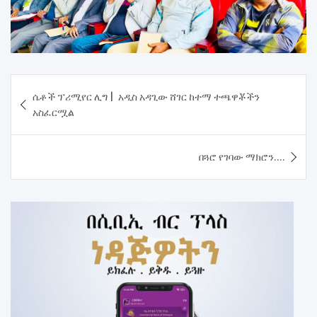
Post
ሴቶች ፕሪሚየር ሊግ | አዲስ አዳጊው ሸገር ከተማ ተጫዋቾችን
navigation
አስፈርሟል
በጓሮ የገባው ማክሮን….