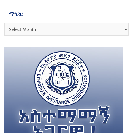
ማኅደር
ማኅደር