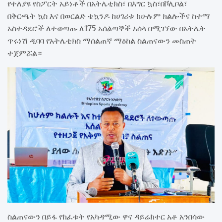
የተለያዩ የስፖርት አይነቶች በአትሌቲክስ፣ በእግር ኳስ፣በቮሊቦል፣
በቅርጫት ኳስ እና በወርልድ ቴኳንዶ ከሀገሪቱ ከሁሉም ክልሎችና ከተማ
አስተዳደሮች ለተወጣጡ ለ175 አሰልጣኞች አሰላ በሚገኘው በአትሌት
ጥሩነሽ ዲባባ የአትሌቲክስ ማሰልጠኛ ማዕከል ስልጠናውን መስጠት
ተጀምሯል።
ስልጠናውን በይፋ የከፈቱት የአካዳሚው ዋና ዳይሬክተር አቶ አንበሳው