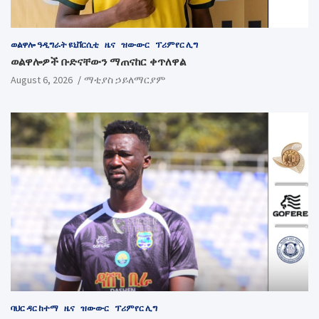
ወልዋሎ ዓዲግራት ዩኒቨርሲቲ
ዜና
ዝውውር
ፕሪምየር ሊግ
ወልዋሎዎች ቡድናቸውን ማጠናከር ቀጥለዋል
August 6, 2026
ማቲያስ ኃይለማርያም
ባህር ዳር ከተማ
ዜና
ዝውውር
ፕሪምየር ሊግ