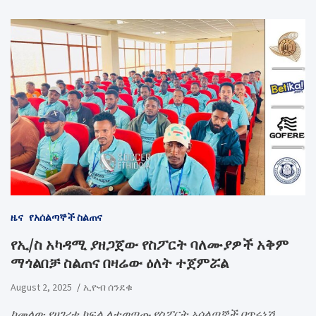
ዜና
የአሰልጣኞች ስልጠና
የኢ/ስ አካዳሚ ያዘጋጀው የስፖርት ባለሙያዎች አቅም
ማጎልበቻ ስልጠና በዛሬው ዕለት ተጀምሯል
August 2, 2025
ኢዮብ ሰንደቁ
ከመላው የሀገሪቱ ክፍል ለተወጣጡ የስፖርት አሰልጣኞች በጥሩነሽ