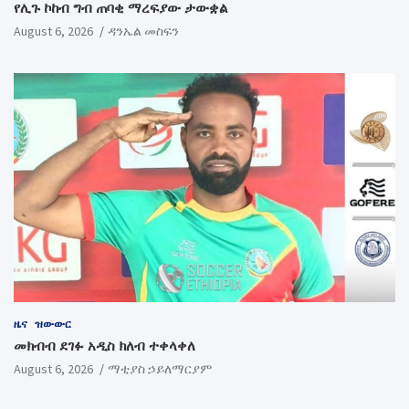
የሊጉ ኮከብ ግብ ጠባቂ ማረፍያው ታውቋል
August 6, 2026
ዳንኤል መስፍን
ዜና
ዝውውር
መክብብ ደገፉ አዲስ ክለብ ተቀላቀለ
August 6, 2026
ማቲያስ ኃይለማርያም