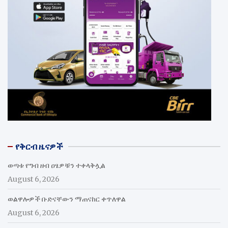
የቅርብ ዜናዎች
ወጣቱ የግብ ዘብ ዐፄዎቹን ተቀላቅሏል
August 6, 2026
ወልዋሎዎች ቡድናቸውን ማጠናከር ቀጥለዋል
August 6, 2026