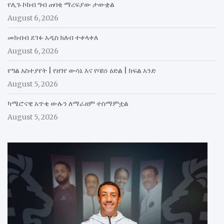
የሊጉ ኮከብ ግብ ጠባቂ ማረፍያው ታውቋል
August 6, 2026
መክብብ ደገፉ አዲስ ክለብ ተቀላቀለ
August 6, 2026
የግል አስተያየት | የዘገየ ውሳኔ እና የባከነ ዕድል | ክፍል አንድ
August 5, 2026
ካሜሮናዊ አጥቂ ውሉን ለማራዘም ተስማምቷል
August 5, 2026