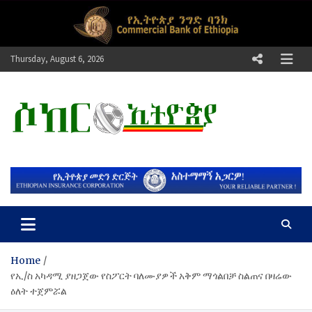
Skip
to
content
Thursday, August 6, 2026
ሶከር ኢትዮጵያ
የኢትዮጵያ እግርኳስ ድምፅ !
Home
የኢ/ስ አካዳሚ ያዘጋጀው የስፖርት ባለሙያዎች አቅም ማጎልበቻ ስልጠና በዛሬው
ዕለት ተጀምሯል