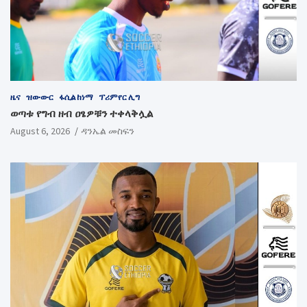
ዜና
ዝውውር
ፋሲል ከነማ
ፕሪምየር ሊግ
ወጣቱ የግብ ዘብ ዐፄዎቹን ተቀላቅሏል
August 6, 2026
ዳንኤል መስፍን