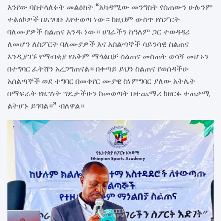
እንየው ባስተላለፉት መልዕክት “አካዳሚው መንግስት የሰጠውን ሁሉንም
ተልዕኮዎች በአግባቡ እየተወጣ ነው። ከዚህም ውስጥ የስፖርት
ባለሙያዎች ስልጠና አንዱ ነው። ሀገራችን ከዓለም ጋር ተወዳዳሪ
ለመሆን ለስፖርት ባለሙያዎች እና አሰልጣኞች ሳይንሳዊ ስልጠና
እንዲያገኙ የማብቂያ የአቅም ማጎልበቻ ስልጠና መስጠት ወሳኝ መሆኑን
በተግባር ፈትሸን አረጋግጠናል። በቀጣይ ይህን ስልጠና የወሰዳችሁ
አሰልጣኞች ወደ ተግባር በመቀየር ሙያዊ ስነምግባር ያለው አትሌት
በማፍራት የዜግነት ግዴታችሁን ከመወጣት በተጨማሪ ከዘርፉ ተጠቃሚ
ልትሆኑ ይገባል።” ብለዋል።