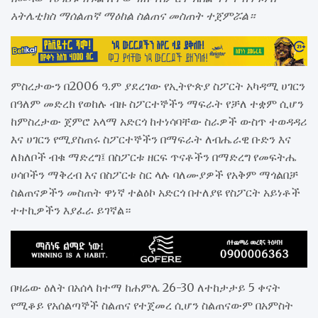
አትሌቲክስ ማሰልጠኛ ማዕከል ስልጠና መስጠት ተጀምሯል።
ምስረታውን በ2006 ዓ.ም ያደረገው የኢትዮጵያ ስፖርት አካዳሚ ሀገርን
በዓለም መድረክ የወከሉ ብዙ ስፖርተኞችን ማፍራት የቻለ ተቋም ሲሆን
ከምስረታው ጀምሮ አላማ አድርጎ ከተነሳባቸው ስራዎች ውስጥ ተወዳዳሪ
እና ሀገርን የሚያስጠሩ ስፖርተኞችን በማፍራት ለብሔራዊ ቡድን እና
ለክለቦች ብቁ ማድረግ፤ በስፖርቱ ዘርፍ ጥናቶችን በማድረግ የመፍትሔ
ሀሳቦችን ማቅረብ እና በስፖርቱ ስር ላሉ ባለሙያዎች የአቅም ማጎልበቻ
ስልጠናዎችን መስጠት ዋነኛ ተልዕኮ አድርጎ በተለያዩ የስፖርት አይነቶች
ተተኪዎችን እያፈራ ይገኛል።
በዛሬው ዕለት በአሰላ ከተማ ከሐምሌ 26-30 ለተከታታይ 5 ቀናት
የሚቆይ የአሰልጣኞች ስልጠና የተጀመረ ሲሆን ስልጠናውም በአምስት