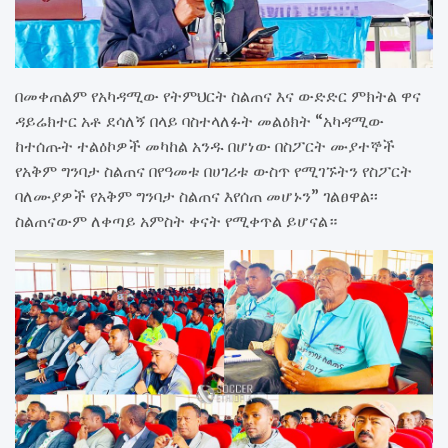
በመቀጠልም የአካዳሚው የትምህርት ስልጠና እና ውድድር ምክትል ዋና
ዳይሬክተር አቶ ደሳለኝ በላይ ባስተላለፉት መልዕክት “አካዳሚው
ከተሰጡት ተልዕኮዎች መካከል አንዱ በሆነው በስፖርት ሙያተኞች
የአቅም ግንባታ ስልጠና በየዓመቱ በሀገሪቱ ውስጥ የሚገኙትን የስፖርት
ባለሙያዎች የአቅም ግንባታ ስልጠና እየሰጠ መሆኑን” ገልፀዋል፡፡
ስልጠናውም ለቀጣይ አምስት ቀናት የሚቀጥል ይሆናል።