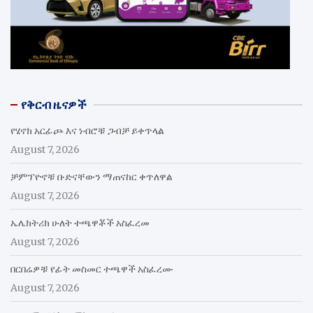
የቅርብ ዜናዎች
የሄኖክ አርፊጮ እና ነብሮቹ ጋብቻ ይቀጥላል
August 7, 2026
ቻምፕዮኖቹ ቡድናቸውን ማጠናከር ቀጥለዋል
August 7, 2026
ኤሌክትሪክ ሁለት ተጫዋቾች አስፈረመ
August 7, 2026
በርበሬዎቹ የፊት መስመር ተጫዋች አስፈረሙ
August 7, 2026