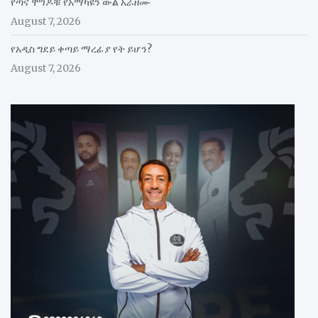
የጣና ሞገዶቹ የአማካዩን ውል አራዘሙ
August 7, 2026
የአዲስ ግደይ ቀጣይ ማረፊያ የት ይሆን?
August 7, 2026