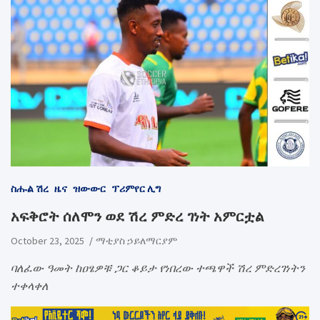
ስሑል ሽረ
ዜና
ዝውውር
ፕሪምየር ሊግ
አፍቅሮት ሰለሞን ወደ ሽረ ምድረ ገነት አምርቷል
October 23, 2025
ማቲያስ ኃይለማርያም
ባለፈው ዓመት ከዐፄዎቹ ጋር ቆይታ የነበረው ተጫዋች ሽረ ምድረገነትን
ተቀላቀለ