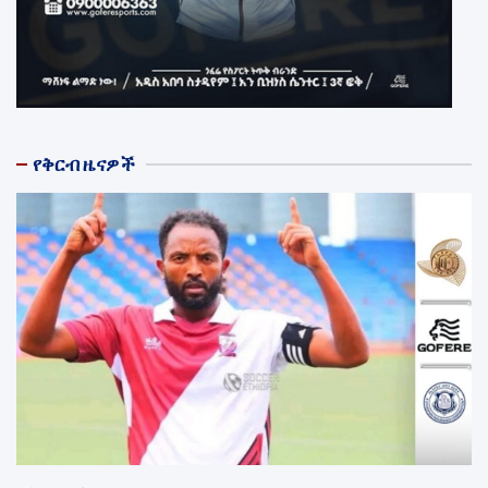
የቅርብ ዜናዎች