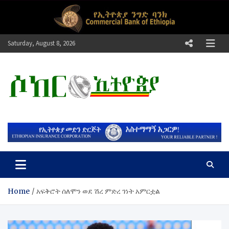
Skip
to
content
Saturday, August 8, 2026
ሶከር ኢትዮጵያ
የኢትዮጵያ እግርኳስ ድምፅ !
Home
አፍቅሮት ሰለሞን ወደ ሽረ ምድረ ገነት አምርቷል