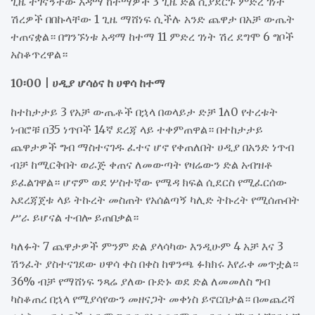
ጊዜ ተገናኝተው አዳማ ከተማዎች 3 ጊዜ ድል ሲያደርጉ ምድረ ገነት
ሽረዎች በበኩላቸው 1 ጊዜ ማሸነፍ ሲችሉ አንድ ጨዋታ በአቻ ውጤት
ተጠናቋል። በግንኙነቱ አዳማ ከተማ 11 ምድረ ገነት ሽረ ደግሞ 6 ግቦች
አስቆጥረዋል።
10፡00 | ሀዲያ ሆሳዕና ከ ሀዋሳ ከተማ
ከተከታታይ 3 የአቻ ውጤቶች በኋላ በወላይታ ድቻ 1ለ0 የተረቱት
ነብሮቹ በ35 ነጥቦች 14ኛ ደረጃ ላይ ተቀምጠዋል። በተከታታይ
ጨዋታዎች ግብ ማስተናገዱ ፈተና ሆኖ የቀጠለበት ሀዲያ በአንድ ነጥብ
ብቻ ከሚርቅበት ወራጅ ቀጠና ለመውጣት የዛሬውን ድል አብዝቶ
ይፈልገዋል። ሆኖም ወደ ሦስተኛው የሜዳ ክፍል ሲደርስ የሚፈርሰው
አደረጃጀቱ ላይ ትኩረት መስጠት የአሰልጣኝ ካሊድ ትኩረት የሚሰጡበት
ሥራ ይሆናል ተብሎ ይጠበቃል።
ካለፉት 7 ጨዋታዎች ምንም ድል ያላሳካው እንዲሁም 4 አቻ እና 3
ሽንፈት ያስተናገደው ሀዋሳ ቀስ በቀስ ከዋንጫ ፉክክሩ እየራቀ መጥቷል።
36% ብቻ የማሸነፍ ንጻሬ ያለው ቡድኑ ወደ ድል ለመመለስ ግብ
ካስቆጠረ በኋላ የሚያሳየውን መዘናጋት መቀነስ ይኖርበታል። በመጨረሻ