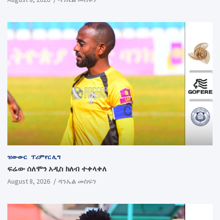
ዝውውር
ፕሪምየር ሊግ
ፍሬው ሰለሞን አዲስ ክለብ ተቀላቀለ
August 8, 2026
ዳንኤል መስፍን