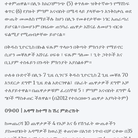
ተቀምጠዋል። በሊጉ ከአርባምንጭ (5) ቀጥለው ዝቅተኛውን የማሸነፍ
ቁጥር (6) የያዙት ምዓም አናብስት በሜዳ ላይ ያላቸውን እንቅስቃሴ ወደ
ውጤት መመለስ የማይችሉ ከሆነ በሊጉ የመቆየታቸው ነገር አጠራጣሪ
ይሆናል። በመሆኑም በዛሬው ጠንካራ ጨዋታ አሸናፊ ለመሆን ብርቱ
ፍልሚያ የሚጠብቃቸው ይሆናል።
በቅዱስ ጊዮርጊስ በኩል ፍጹም ጥላሁን በቅጣት ምክንያት የማይኖር
ሲሆን መቐለዎች አሸናፊ ሀፍቱ ፣ ፍጹም ዓለሙ ፣ ጊት ጋትኮች እና
ቢኒያም ተስፋይን በጉዳት ምክንያት አያሰልፉም።
ሁለቱ ቡድኖች በሊጉ 7 ጊዜ ሲገናኙ ቅዱስ ጊዮርጊስ 2 ጊዜ መቐለ 70
እንደርታ ደግሞ 1 ጊዜ ድል አድርገዋል፤ በአራት ጨዋታዎች ደግሞ አቻ
ተለያይተዋል። በጨዋታዎቹም ፈረሰኞቹ 5 ፣ ምዓም አናብስት ደግሞ 4
ግቦች ማስቆጠር ችለዋል። (በ2012 የተሰረዘውን ጨዋታ አያካትትም)
09፡00 | አዳማ ከተማ ከ ሽረ ምድረገነት
ከመጨረሻ 10 ጨዋታዎች 4 የአቻ እና 6 የሽንፈት ውጤቶችን
ያስመዘገቡት አዳማዎች ከወራጅ ቀጠናው በአንድ ነጥብ ብቻ ርቀው በ35