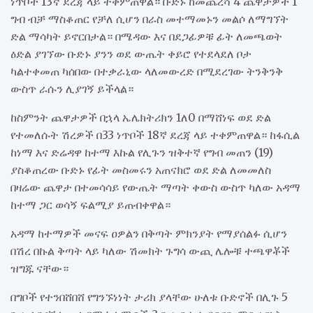
ነጥቦች 13ኛ ደረጃ ላይ ተቀምጠዋል። ቡድኑ ከመጨረሻ 4 ጨዋታዎች 1
ግብ ብቻ ማስቆጠር የቻለ ሲሆን በራስ መተማመኑን መልሶ ለማግኘት
ድል ማሳካት ይኖርበታል። በሜዳው እና በደጋፊዎቹ ፊት ለመጫወት
ዕድል ያገኘው ቡድኑ ያንን ወደ ውጤት ቀይሮ የተደላደለ ቦታ
ካልተቀመጠ ካሰበው በተቃራኒው ላለመውረድ በሚደረገው ትንቅንቅ
ውስጥ ራሱን ሊያገኝ ይችላል።
ከስምንት ጨዋታዎች በኋላ ኤሌክትሪክን 1ለ0 በማሸነፍ ወደ ድል
የተመለሱት ሽረዎች በ33 ነጥቦች 18ኛ ደረጃ ላይ ተቀምጠዋል። ከፋሲል
ከነማ እና ድሬዳዋ ከተማ እኩል የሊጉን ዝቅተኛ የግብ መጠን (19)
ያስቆጠረው ቡድኑ የፊት መስመሩን አጠናክሮ ወደ ድል ለመመለስ
በዛሬው ጨዋታ በተመሳሳይ የውጤት ማጣት ቀውስ ውስጥ ካለው አዳማ
ከተማ ጋር ወሳኝ ፍልሚያ ይጠብቀዋል።
አዳማ ከተማዎች መናፍ ዐዎልን በቅጣት ምክንያት የማያሰልፉ ሲሆን
በሽረ በኩል ቅጣት ላይ ካለው ሽመክት ጉግሳ ውጪ ሌሎቹ ተጫዋቾች
ዝግጁ ናቸው።
በግቦች የተንበሸበሸ የግንኙነነት ታሪክ ያላቸው ሁለቱ ቡድኖች በሊጉ 5