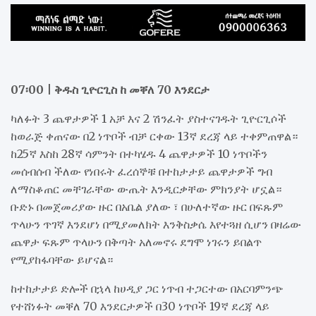
07፡00 | ቅዱስ ጊዮርጊስ ከ መቐለ 70 እንደርታ
ካለፉት 3 ጨዋታዎች 1 አቻ እና 2 ሽንፈት ያስተናገዱት ጊዮርጊሶች
ከወራጅ ቀጠናው በ2 ነጥቦች ብቻ ርቀው 13ኛ ደረጃ ላይ ተቀምጠዋል።
ከ25ኛ እስከ 28ኛ ሳምንት በተካሄዱ 4 ጨዋታዎች 10 ነጥቦችን
መሰብሰብ ችለው የነበሩት ፈረሰኞቹ በተከታታይ ጨዋታዎች ግብ
ለማስቆጠር መቸገራቸው ውጤት እንዲርቃቸው ምክንያት ሆኗል።
ቡድኑ በመጀመሪያው ዙር በአቤል ያለው ፣ በሁለተኛው ዙር በፍጹም
ጥላሁን ጥገኛ እንደሆነ በሚያመለክት እንቅስቃሴ እየተጓዘ ሲሆን በዛሬው
ጨዋታ ፍጹም ጥላሁን በቅጣት አለመኖሩ ደግሞ ነገሩን ይበልጥ
የሚያከፋባቸው ይሆናል።
ከተከታታይ ድሎች በኋላ ከሀዲያ ጋር ነጥብ ተጋርተው በአርባምንጭ
የተሸነፉት መቐለ 70 እንደርታዎች በ30 ነጥቦች 19ኛ ደረጃ ላይ