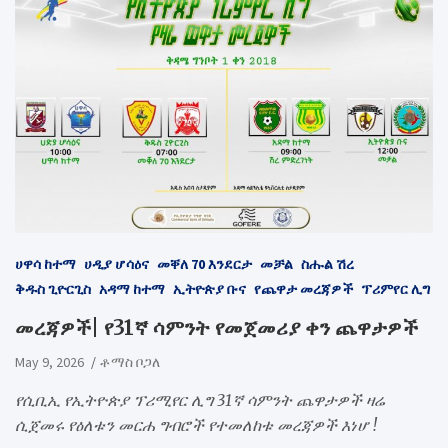
ሀዋሳ ከተማ
ሀዲያ ሆሳዕና
መቐለ 70 እንደርታ
መቻል
ስሑል ሽረ
ቅዱስ ጊዮርጊስ
አዳማ ከተማ
ኢትዮጵያ ቡና
የጨዋታ መረጃዎች
ፕሪምየር ሊግ
መረጃዎች| የ31ኛ ሳምንት የመጀመሪያ ቀን ጨዋታዎች
May 9, 2026
ቶማስ ቦጋለ
የሲቢኢ የኢትዮጵያ ፕሪሚየር ሊግ 31ኛ ሳምንት ጨዋታዎች ዛሬ
ሲጀመሩ የዕለቱን መርሐ ግብሮች የተመለከቱ መረጃዎች እነሆ !