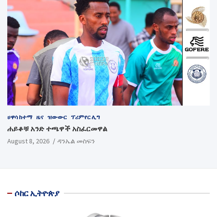
ሀዋሳ ከተማ
ዜና
ዝውውር
ፕሪምየር ሊግ
ሐይቆቹ አንድ ተጫዋች አስፈርመዋል
August 8, 2026
ዳንኤል መስፍን
ሶከር ኢትዮጵያ