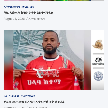
ኢትዮጵያውያን በውጪ
ዜና
ዓሊ አህመድ ከባድ ጉዳት አስተናግዷል
August 8, 2026
ኢዮብ ሰንደቁ
ዜና
ዝውውር
ፕሪምየር ሊግ
ያሬድ መሐመድ በአዲስ አዳጊዎቹ ቤት ይቆያል
August 8, 2026
ዳንኤል መስፍን