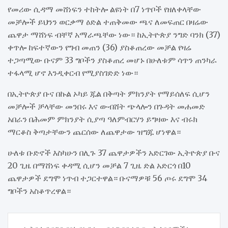
የመሪው ሲዳማ መሸነፍን ተከትሎ ልዩነት በ7 ነጥቦች የዘለቀላቸው
መቻሎች ይህንን ወርቃማ ዕድል ተጠቅመው ጫና ለመፍጠር በዛሬው
ጨዋታ ማሸነፍ ብቸኛ አማራጫቸው ነው። ከኢትዮጵያ ንግድ ባንክ (37)
ቀጥሎ ከፍተኛውን የግብ መጠን (36) ያስቆጠረው መቻል የዛሬ
ተጋጣሚው ቡናም 33 ግቦችን ያስቆጠረ መሆኑ በሁለቱም ሳጥን ጠንካራ
ተፋላሚ ሆኖ እንዲቀርብ የሚያስገድድ ነው።
በኢትዮጵያ ቡና በኩል ኦካይ ጁል በቅጣት ምክንያት የማይሰለፍ ሲሆን
መቻሎች ቻላቸው መንበሩ እና ውብሸት ጭላሎን በጉዳት መሐመድ
አበራን በሕመም ምክንያት ሲያጣ ዓለምብርሃን ይግዛው እና ብሩክ
ማርቆስ ቅጣታቸውን ጨርሰው ለጨዋታው ዝግጁ ሆነዋል።
ሁለቱ ቡድኖች እስካሁን በሊጉ 37 ጨዋታዎችን አድርገው ኢትዮጵያ ቡና
20 ጊዜ በማሸነፍ ቀዳሚ ሲሆን መቻል 7 ጊዜ ድል አድርጎ በ10
ጨዋታዎች ደግሞ ነጥብ ተጋርተዋል። ቡናማዎቹ 56 ጦሩ ደግሞ 34
ግቦችን አስቆጥረዋል።
Post