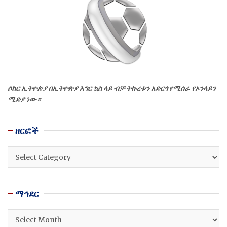
ሶከር ኢትዮጵያ በኢትዮጵያ እግር ኳስ ላይ ብቻ ትኩረቱን አድርጎ የሚሰራ የኦንላይን
ሚድያ ነው።
ዘርፎች
ዘርፎች
ማኅደር
ማኅደር