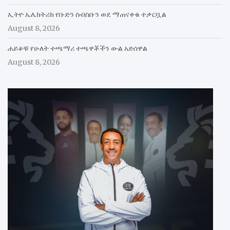
ኢትዮ ኤሌክትሪክ የቡድን ስብስቡን ወደ ማጠናቀቁ ተቃርቧል
August 8, 2026
ሐይቆቹ የሁለት ተጫማሪ ተጫዋቾችን ውል አድሰዋል
August 8, 2026