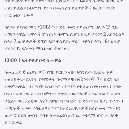
ሁለት ጨዋታዎች ቀድሞ ግብ ቢያስቆጥርም በመድን ሲሸነፍ ከሸገር አቻ
ተለያይቷል። ይህም የቡድኑን በመጨረሻ ደቂቃዎች ትኩረት ማጣት
የሚጠቁም ነው።
ክለቦቹ የተሰረዘውን የ2012 ውድድር ዘመን ሳይጨምር በሊጉ 13 ጊዜ
ተገናኝተዋል፤ ሀዋሳ 4 በማሸነፍ ቀዳሚ ሲሆን ሀዲያ ሆሳዕና 2 አሸንፏል።
በቀሪ 7 ጨዋታዎች ደግሞ አቻ ተለያይተዋል። ሀዋሳ ከተማ 18፣ ሀዲያ
ሆሳዕና 15 ጎሎችን ማስቆጠር ችለዋል።
12፡00 | ኢትዮጵያ ቡና ከ መቻል
ከመጨረሻ 6 ጨዋታዎች ሸገር ደርቢን ብቻ አሸንፈው በአራቱ አቻ
ተለያይተው በአንዱ የተሸነፉት ቡናማዎቹ በ42 ነጥቦች 7ኛ ደረጃ ላይ
ተቀምጠዋል። 33 ግቦች አስቆጥሮ 33 ግቦች የተቆጠሩበት ቡድኑ ከንግድ
ባንክ ፣ ወልዋሎ እና አርባምንጭ ቀጥሎ ብዙ ጎሎች የተቆጠሩበት ቡድን
ሆኗል። ወደ ደረጃው አናት እየገሰገሰ የነበረው ቡድኑም በተከታታይ ነጥብ
መጣሎች ጉዞው ተገቷል። ሆኖም በቀሪ ጨዋታዎች በራስ መተማመኑን
ጨምሮ ደረጃ ውስጥ ገብቶ ለመጨረስ ጠንካራ ተፋላሚ ሆኖ መዝለቅ
ይኖርበታል።