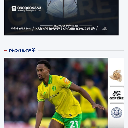
የቅርብ ዜናዎች