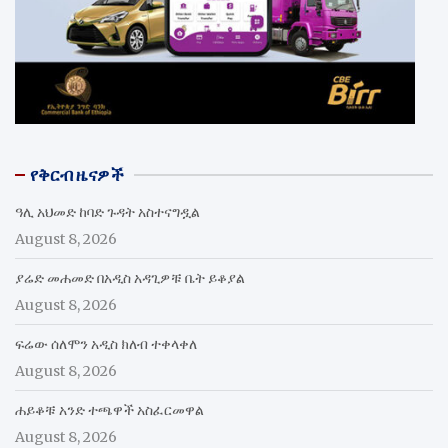
የቅርብ ዜናዎች
ዓሊ አህመድ ከባድ ጉዳት አስተናግዷል
August 8, 2026
ያሬድ መሐመድ በአዲስ አዳጊዎቹ ቤት ይቆያል
August 8, 2026
ፍሬው ሰለሞን አዲስ ክለብ ተቀላቀለ
August 8, 2026
ሐይቆቹ አንድ ተጫዋች አስፈርመዋል
August 8, 2026