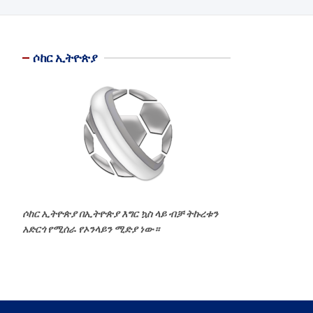
ሶከር ኢትዮጵያ
ሶከር ኢትዮጵያ በኢትዮጵያ እግር ኳስ ላይ ብቻ ትኩረቱን
አድርጎ የሚሰራ የኦንላይን ሚድያ ነው።