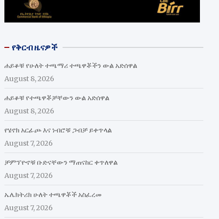
የቅርብ ዜናዎች
ሐይቆቹ የሁለት ተጫማሪ ተጫዋቾችን ውል አድሰዋል
August 8, 2026
ሐይቆቹ የተጫዋቾቻቸውን ውል አድሰዋል
August 8, 2026
የሄኖክ አርፊጮ እና ነብሮቹ ጋብቻ ይቀጥላል
August 7, 2026
ቻምፕዮኖቹ ቡድናቸውን ማጠናከር ቀጥለዋል
August 7, 2026
ኤሌክትሪክ ሁለት ተጫዋቾች አስፈረመ
August 7, 2026