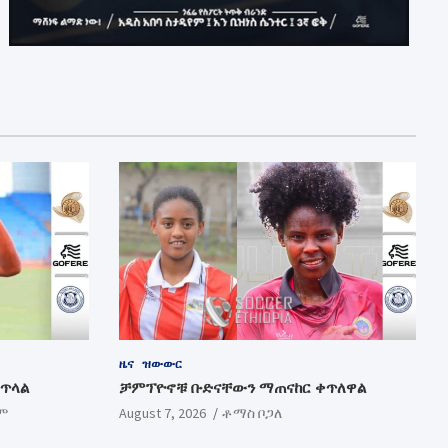
ዜና
ዝውውር
ቀጥላል
ቻምፕዮኖቹ ቡድናቸውን ማጠናከር ቀጥለዋል
ም
August 7, 2026
ቶማስ ቦጋለ