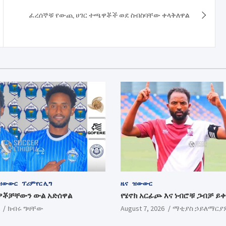
ፈረሰኞቹ የውጪ ሀገር ተጫዋቾች ወደ ስብስባቸው ቀላቅለዋል
ዝውውር
ፕሪምየር ሊግ
ዜና
ዝውውር
ዋቾቻቸውን ውል አድሰዋል
የሄኖክ አርፊጮ እና ነብሮቹ ጋብቻ ይ
ክብሩ ግዛቸው
August 7, 2026
ማቲያስ ኃይለማርያ