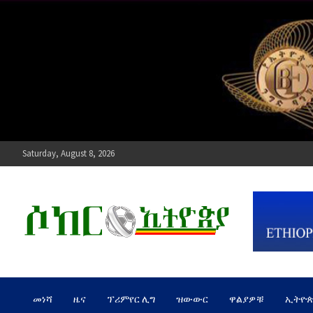
Skip
to
content
Saturday, August 8, 2026
ሶከር ኢትዮጵያ
የኢትዮጵያ እግርኳስ ድምፅ !
መነሻ
ዜና
ፕሪምየር ሊግ
ዝውውር
ዋልያዎቹ
ኢትዮ