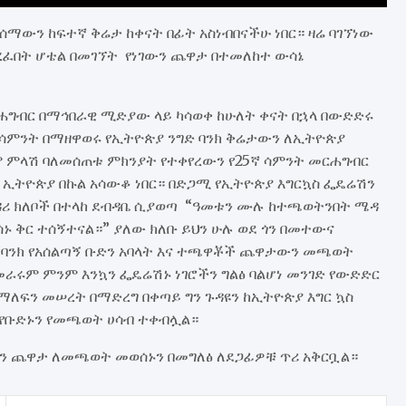
ማውን ከፍተኛ ቅሬታ ከቀናት በፊት አስነብበናችሁ ነበር። ዛሬ ባገኘነው
ያረፈበት ሆቴል በመገኘት የነገውን ጨዋታ በተመለከተ ውሳኔ
መርሐግብር በማኅበራዊ ሚድያው ላይ ካሳወቀ ከሁለት ቀናት በኋላ በውድድሩ
ኛ ሳምንት በማዘዋወሩ የኢትዮጵያ ንግድ ባንክ ቅሬታውን ለኢትዮጵያ
ንም ምላሽ ባለመሰጠቱ ምክንያት የተቀየረውን የ25ኛ ሳምንት መርሐግብር
 ኢትዮጵያ በኩል አሳውቆ ነበር። በድጋሚ የኢትዮጵያ እግርኳስ ፌዴሬሽን
ዳሪ ክለቦች በተላከ ደብዳቤ ሲያወጣ “ዓመቱን ሙሉ ከተጫወትንበት ሜዳ
ኑ ቅር ተሰኝተናል።” ያለው ክለቡ ይህን ሁሉ ወደ ጎን በመተውና
 ባንክ የአሰልጣኝ ቡድን አባላት እና ተጫዋቾች ጨዋታውን መጫወት
ራሩም ምንም እንኳን ፌዴሬሽኑ ነገሮችን ግልፅ ባልሆነ መንገድ የውድድር
ለፍን መሠረት በማድረግ በቀጣይ ግን ጉዳዩን ከኢትዮጵያ እግር ኳስ
 የቡድኑን የመጫወት ሀሳብ ተቀብሏል።
ገውን ጨዋታ ለመጫወት መወሰኑን በመግለፅ ለደጋፊዎቹ ጥሪ አቅርቧል።