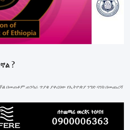
ኛል ?
ል በመጠቆም ጠንካራ ጥያቄ ያቀረበው የኢትዮጵያ ንግድ ባንክ በመጨረሻ