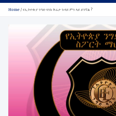
Home
የኢትዮጵያ ንግድ ባንክ ቅሬታ ጉዳይ ምን ላይ ይገኛል ?