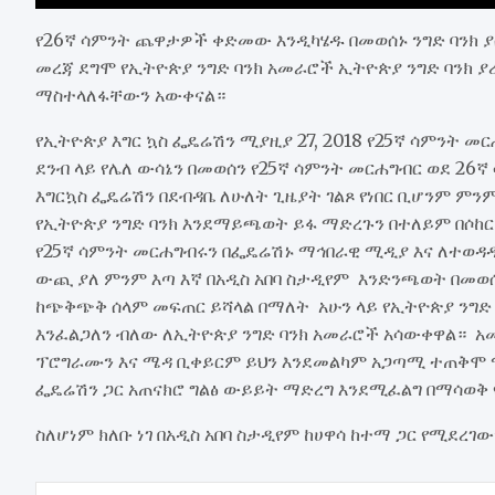
የ26ኛ ሳምንት ጨዋታዎች ቀድመው እንዲካሄዱ በመወሰኑ ንግድ ባንክ ያሰ
መረጃ ደግሞ የኢትዮጵያ ንግድ ባንክ አመራሮች ኢትዮጵያ ንግድ ባንክ 
ማስተላለፋቸውን አውቀናል።
የኢትዮጵያ እግር ኳስ ፌዴሬሽን ሚያዚያ 27, 2018 የ25ኛ ሳምንት 
ደንብ ላይ የሌለ ውሳኔን በመወሰን የ25ኛ ሳምንት መርሐግብር ወደ 26
እግርኳስ ፌዴሬሽን በደብዳቤ ለሁለት ጊዜያት ገልጾ የነበር ቢሆንም ም
የኢትዮጵያ ንግድ ባንክ እንደማይጫወት ይፋ ማድረጉን በተለይም በሶከር
የ25ኛ ሳምንት መርሐግብሩን በፌዴሬሽኑ ማኅበራዊ ሚዲያ እና ለተወዳ
ውጪ ያለ ምንም እጣ እኛ በአዲስ አበባ ስታዲየም እንድንጫወት በመወሰ
ከጭቅጭቅ ሰላም መፍጠር ይሻላል በማለት አሁን ላይ የኢትዮጵያ ንግድ
እንፈልጋለን ብለው ለኢትዮጵያ ንግድ ባንክ አመራሮች አሳውቀዋል። አመ
ፕሮግራሙን እና ሜዳ ቢቀይርም ይህን እንደመልካም አጋጣሚ ተጠቅሞ ማ
ፌዴሬሽን ጋር አጠናክሮ ግልፅ ውይይት ማድረግ እንደሚፈልግ በማሳወቅ
ስለሆነም ክለቡ ነገ በአዲስ አበባ ስታዲየም ከሀዋሳ ከተማ ጋር የሚደረ