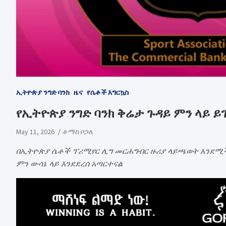
ኢትዮጵያ ንግድ ባንክ
ዜና
የሴቶች እግርኳስ
የኢትዮጵያ ንግድ ባንክ ቅሬታ ጉዳይ ምን ላይ ይገ
May 11, 2026
ቶማስ ቦጋለ
በኢትዮጵያ ሴቶች ፕሪሚየር ሊግ መርሐግብር ዙሪያ ላይጫወት እንደሚች
ምን ውሳኔ ላይ እንደደረሰ አጣርተናል