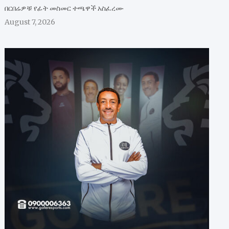
በርበሬዎቹ የፊት መስመር ተጫዋች አስፈረሙ
August 7, 2026