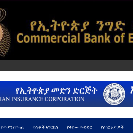
ጵያውያን በውጪ
የሴቶች እግርኳስ
የቅድመ ውድድር
የሶከር አምዶች