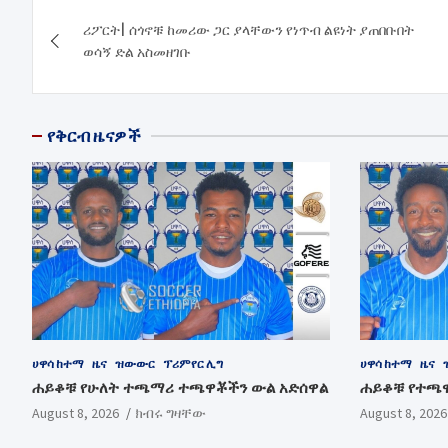
Post
ሪፖርት| ሰጎኖቹ ከመሪው ጋር ያላቸውን የነጥብ ልዩነት ያጠበቡበት
navigation
ወሳኝ ድል አስመዘገቡ
የቅርብ ዜናዎች
ሀዋሳ ከተማ
ዜና
ዝውውር
ፕሪምየር ሊግ
ሀዋሳ ከተማ
ዜና
ሐይቆቹ የሁለት ተጫማሪ ተጫዋቾችን ውል አድሰዋል
ሐይቆቹ የተጫ
August 8, 2026
ክብሩ ግዛቸው
August 8, 2026