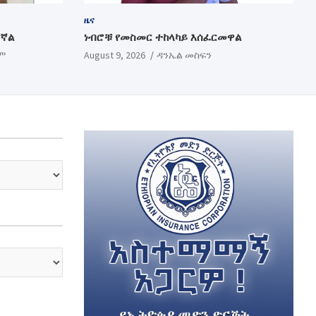
ዜና
ገኛል
ነብሮቹ የመስመር ተከላካይ እሰፈርመዋል
ም
August 9, 2026
ዳንኤል መስፍን