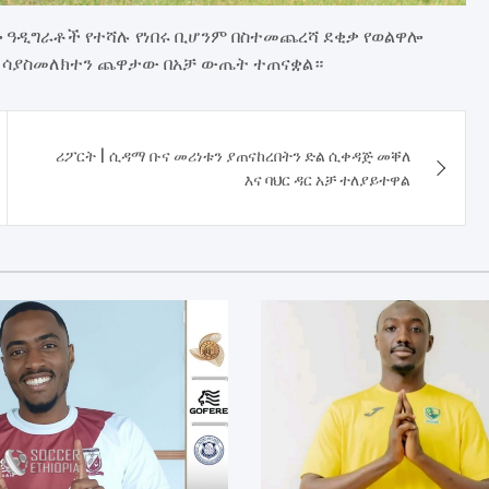
ሎ ዓዲግራቶች የተሻሉ የነበሩ ቢሆንም በስተመጨረሻ ደቂቃ የወልዋሎ
ራ ሳያስመለክተን ጨዋታው በአቻ ውጤት ተጠናቋል።
ሪፖርት | ሲዳማ ቡና መሪነቱን ያጠናከረበትን ድል ሲቀዳጅ መቐለ
እና ባህር ዳር አቻ ተለያይተዋል