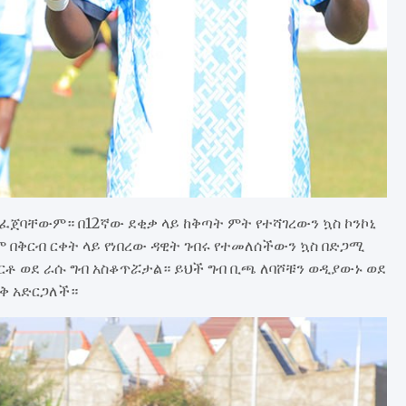
ፈጀባቸውም። በ12ኛው ደቂቃ ላይ ከቅጣት ምት የተሻገረውን ኳስ ኮንኮኒ
 በቅርብ ርቀት ላይ የነበረው ዳዊት ገብሩ የተመለሰችውን ኳስ በድጋሚ
ቶ ወደ ራሱ ግብ አስቆጥሯታል። ይህች ግብ ቢጫ ለባሾቹን ወዲያውኑ ወደ
ቅ አድርጋለች።