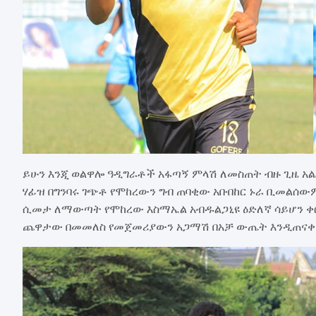
ይሁን እንጂ ወልዋሎ ዓዲግራቶች አፋጣኝ ምላሽ ለመስጠት ብዙ ጊዜ አል
ሃፊዝ በግንባሩ ገጭቶ የሞከረውን ግብ ጠባቂው አቡበከር ኑራ ቢመልሰውም
ሲመታ ለማውጣት የሞከረው እስማኤል አብዱልጋኒዩ ዕድለኛ ሳይሆን ቀር
ጨዋታው በመመለስ የመጀመሪያውን አጋማሽ በአቻ ውጤት እንዲጠናቀ