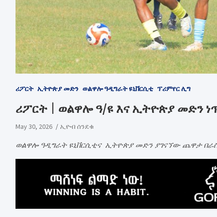
ሪፖርት
ኢትዮጵያ መድን
ወልዋሎ ዓዲግራት ዩኒቨርሲቲ
ፕሪምየር ሊግ
ሪፖርት | ወልዋሎ ዓ/ዩ እና ኢትዮጵያ መድን 
May 30, 2026
ኢዮብ ሰንደቁ
ወልዋሎ ዓዲግራት ዩኒቨርሲቲና ኢትዮጵያ መድን ያገናኘው ጨዋታ በራስ 