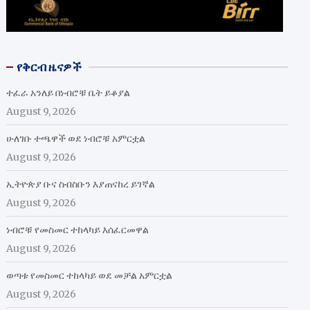
የቅርብ ዜናዎች
ተፈራ አንለይ በነብሮቹ ቤት ይቆያል
August 9, 2026
ሁለገቡ ተጫዋች ወደ ነብሮቹ አምርቷል
August 9, 2026
ኢትዮጵያ ቡና ስብስቡን እያጠናከረ ይገኛል
August 9, 2026
ነብሮቹ የመስመር ተከላካይ እሰፈርመዋል
August 9, 2026
ወጣቱ የመስመር ተከላካይ ወደ መቻል አምርቷል
August 9, 2026