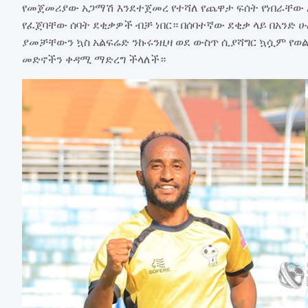
የመጀመሪያው አጋማሽ እንደተጀመረ የተሻለ የጨዋታ ፍሰት የነበራቸው ኢ
የፈጀባቸው ሰባት ደቂቃዎች ብቻ ነበር። በሰባተኛው ደቂቃ ላይ በአን
ያመቻቸውን ኳስ አልፍሬድ ንኩሩንዚዛ ወደ ውስጥ ሲያሻግር ኳሷም የወ
መድኖችን ቀዳሚ ማድረግ ችላለች።