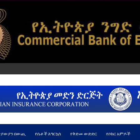
ጵያውያን በውጪ
የሴቶች እግርኳስ
የቅድመ ውድድር
የሶከር አምዶች