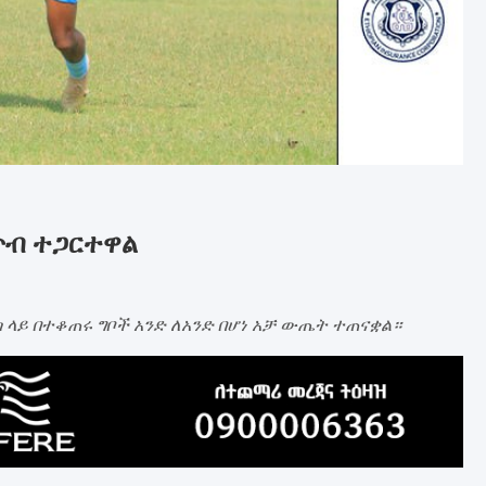
ነጥብ ተጋርተዋል
ላይ በተቆጠሩ ግቦች አንድ ለአንድ በሆነ አቻ ውጤት ተጠናቋል።