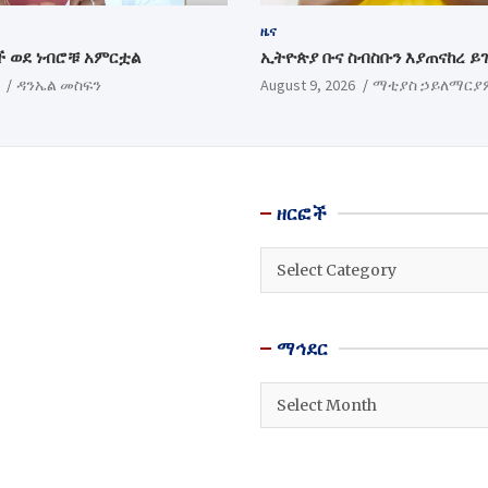
ዜና
 ወደ ነብሮቹ አምርቷል
ኢትዮጵያ ቡና ስብስቡን እያጠናከረ ይ
ዳንኤል መስፍን
August 9, 2026
ማቲያስ ኃይለማርያ
ዘርፎች
ዘርፎች
ማኅደር
ማኅደር