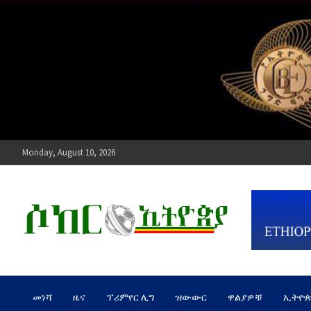
Skip
to
content
Monday, August 10, 2026
ሶከር ኢትዮጵያ
የኢትዮጵያ እግርኳስ ድምፅ !
መነሻ
ዜና
ፕሪምየር ሊግ
ዝውውር
ዋልያዎቹ
ኢትዮ