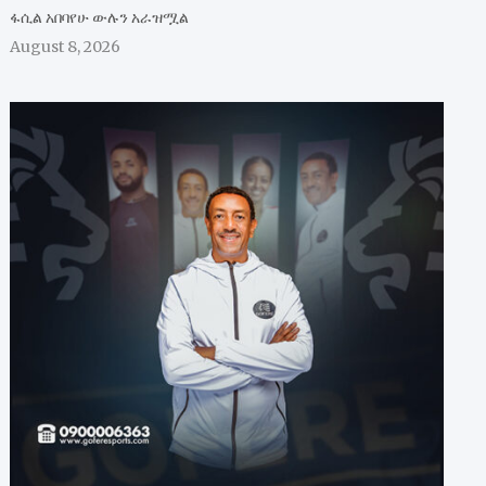
ፋሲል አበባየሁ ውሉን አራዝሟል
August 8, 2026