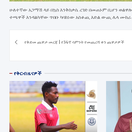
ሁለተኛው አጋማሽ ላይ በኳስ እንቅስቃሴ ረገድ በመጠኑም ቢሆን ወልዋ
ተጫዋች እንዳልካቸው ጥበቡ ካባከነው አስቆጪ እድል ውጪ ሌላ ሙከ
Post
የቅድመ ጨዋታ መረጃ | የ34ኛ ሳምንት የመጨረሻ ቀን ጨዋታዎች
navigation
የቅርብ ዜናዎች