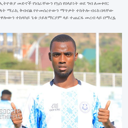
ትዮጵያ መድኖች የነበራቸውን የኳስ የበላይነት ወደ ግብ ለመቀየር
ድ ሁለት ማራኪ ቅብብል የተመሰረተውን ማጥቃት ተከትሎ ብሩክ በላቸው
ልዋሎውን ተከላካይ ጌቱ ኃይለማርያም ላይ ተጨርፋ መረብ ላይ በማረፏ