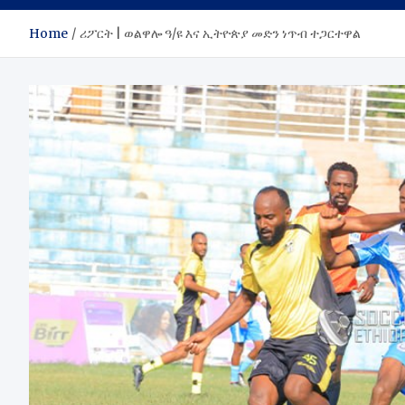
Home
ሪፖርት | ወልዋሎ ዓ/ዩ እና ኢትዮጵያ መድን ነጥብ ተጋርተዋል