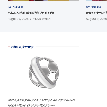
ዜና
ዝውውር
ዜና
ዝውውር
ተፈራ አንለይ በነብሮቹ ቤት ይቆያል
ሁለገቡ ተጫዋች
August 9, 2026
ዳንኤል መስፍን
August 9, 2026
ሶከር ኢትዮጵያ
ሶከር ኢትዮጵያ በኢትዮጵያ እግር ኳስ ላይ ብቻ ትኩረቱን
አድርጎ የሚሰራ የኦንላይን ሚድያ ነው።