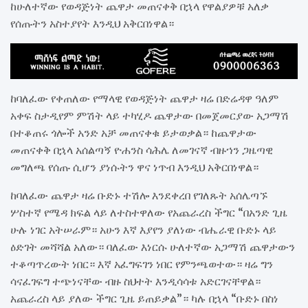
ከሁለተኛው የወዳጅነት ጨዋታ መጠናቀቅ በኋላ የዋልያዎቹ አለቃ
የሰጡትን አስተያየት እንዲህ አቅርበነዋል።
ከባለፈው የቀጠለው የማላዊ የወዳጅነት ጨዋታ ዛሬ በድሬዳዋ ዓለም
አቀፍ ስታዲየም ምሽት ላይ ተካሂዶ ጨዋታው በመጀመርያው አጋማሽ
በተቆጠሩ ጎሎች አንድ አቻ መጠናቀቁ ይታወቃል። ከጨዋታው
መጠናቀቅ በኋላ አሰልጣኝ ዮሐንስ ሳሕሌ ለመገናኛ ብዙኀን ጋዜጣዊ
መግለጫ የሰጡ ሲሆን ያነሱትን ዋና ነጥብ እንዲህ አቅርበነዋል።
ከባለፈው ጨዋታ ዛሬ ቡድኑ ተሽሎ እንደቀረበ የገለጹት አሰሌጣኙ
ሦስተኛ የሜዳ ክፍል ላይ ለተስተዋለው የአጨራረስ ችግር “በአንድ ጊዜ
ሁሉ ነገር አትሠራም። አሁን እኛ እያየን ያለነው ብሔራዊ ቡድኑ ላይ
ዕድገት መሻሻል አለው። ባለፈው እነርሱ ሁለተኛው አጋማሽ ጨዋታውን
ተቆጣጥረውት ነበር። እኛ አፈግፍገን ነበር የምንጫወተው። ዛሬ ግን
ሳናፈገፍግ ተጭነናቸው ብዙ ስህተት እንዲሳሳቱ አድርገናቸዋል።
አጨራረስ ላይ ያለው ችግር ጊዜ ይጠይቃል”። ካሉ በኋላ “ቡድኑ በስነ