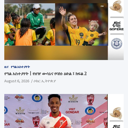
ዜና
የግል አስተያየት
የግል አስተያየት | የዘገየ ውሳኔና የባከነ ዕድል ፤ ክፍል 2
August 6, 2026
ሶከር ኢትዮጵያ