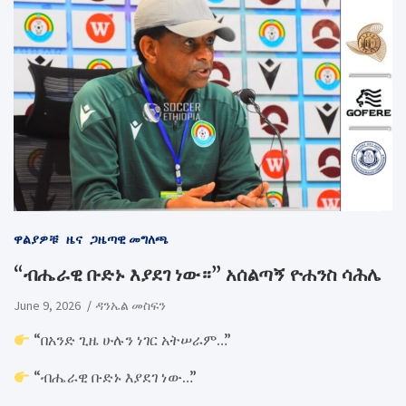
ዋልያዎቹ
ዜና
ጋዜጣዊ መግለጫ
“ብሔራዊ ቡድኑ እያደገ ነው።” አሰልጣኝ ዮሐንስ ሳሕሌ
June 9, 2026
ዳንኤል መስፍን
“በአንድ ጊዜ ሁሉን ነገር አትሠራም…”
“ብሔራዊ ቡድኑ እያደገ ነው…”