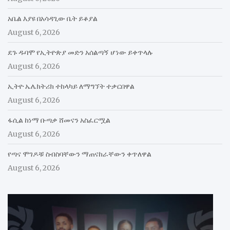
አቤል እያዩ በአሳዳጊው ቤት ይቆያል
August 6, 2026
ደጉ ዱባሞ የኢትዮጵያ መድን አሰልጣኝ ሆነው ይቀጥላሉ
August 6, 2026
ኢትዮ ኤሌክትሪክ ተከላካይ ለማግኘት ተቃርበዋል
August 6, 2026
ፋሲል ከነማ ቡጣቃ ሸመናን አስፈርሟል
August 6, 2026
የጣና ሞገዶቹ ስብስባቸውን ማጠናከራቸውን ቀጥለዋል
August 6, 2026