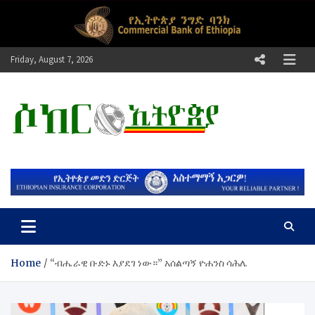
Skip
to
content
Friday, August 7, 2026
ሶከር ኢትዮጵያ
የኢትዮጵያ እግርኳስ ድምፅ !
Home
“ብሔራዊ ቡድኑ እያደገ ነው።” አሰልጣኝ ዮሐንስ ሳሕሌ