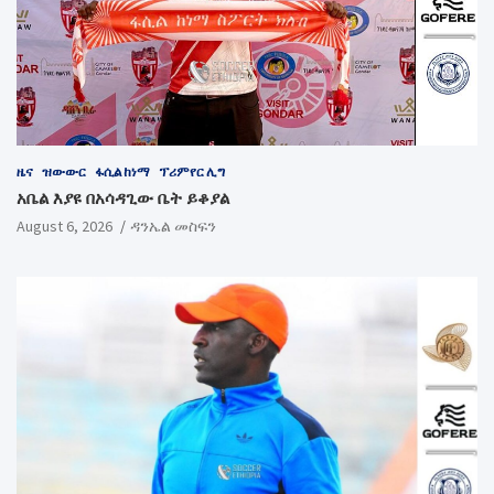
ዜና
ዝውውር
ፋሲል ከነማ
ፕሪምየር ሊግ
አቤል እያዩ በአሳዳጊው ቤት ይቆያል
August 6, 2026
ዳንኤል መስፍን