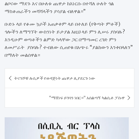
ልቦናው ማደጉ እና በሁለቱ ጨዋታ ከእነርሱ በተሻለ ሁለት ጎል
ማስቆጠራችን መሻሻላችን ያሳያል ብለዋል።”
ቡድኑ ላይ የቆሙ ኳሶች አጠቃቀም ላይ በተለይ (የቅጣት ምቶች)
ጎሎችን ለማግኘት ውስንነት ይታያል እዚህ ላይ ምን ሊሠሩ ያስባሉ?
እንዲሁም ወጣቶችን ልምድ ካላቸው ጋር በማጣመር ረገድ ምን
ለመሥራት ያስባሉ? ተብለው ሲጠየቁ በአጭሩ “ያልከውን እንቀበላለን”
በማለት መልሰዋል።
Post
ትናንሾቹ ሉሲዎች የወዳጅነት ጨዋታ ሊያደርጉ ነው
navigation
“ማሸነፍ ይገባን ነበር።” አሰልጣኝ ካልሲቶ ፓሱዋ