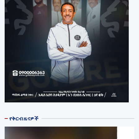
የቅርብ ዜናዎች