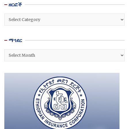
ዘርፎች
ዘርፎች
ማኅደር
ማኅደር