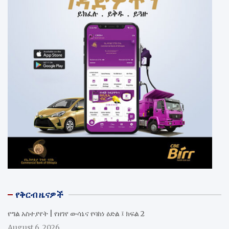
የቅርብ ዜናዎች
የግል አስተያየት | የዘገየ ውሳኔና የባከነ ዕድል ፤ ክፍል 2
August 6, 2026