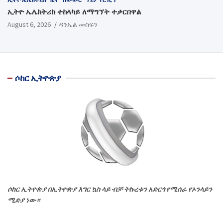
ኢትዮ ኤሌክትሪክ ተከላካይ ለማግኘት ተቃርበዋል
August 6, 2026
ዳንኤል መስፍን
ሶከር ኢትዮጵያ
ሶከር ኢትዮጵያ በኢትዮጵያ እግር ኳስ ላይ ብቻ ትኩረቱን አድርጎ የሚሰራ የኦንላይን
ሚድያ ነው።