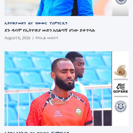
ኢትዮጵያ መድን
ዜና
ዝውውር
ፕሪምየር ሊግ
ደጉ ዱባሞ የኢትዮጵያ መድን አሰልጣኝ ሆነው ይቀጥላሉ
August 6, 2026
ዳንኤል መስፍን
ኢትዮ ኤሌክትሪክ
ዜና
ዝውውር
ፕሪምየር ሊግ