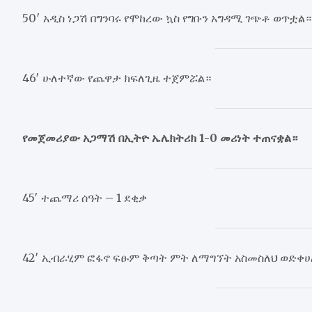
50′ አዲስ ነጋሽ በግንባሩ የሞከረው ኳስ የግቡን አግዳሚ ገጭቶ ወጥቷል።
46′ ሁለተኛው የጨዋታ ክፍለጊዜ ተጀምሯል።
የመጀመሪያው አጋማሽ በኢትዮ ኤሌክትሪክ 1-0 መሪነት ተጠናቋል።
45′ ተጨማሪ ሰዓት – 1 ደቂቃ
42′ ኢብራሂም ፎፋኖ ፍፁም ቅጣት ምት ለማግኘት አስመስለህ ወድቀሀ