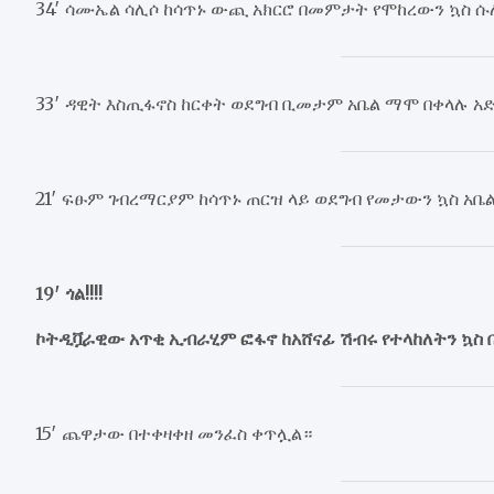
34′ ሳሙኤል ሳሊሶ ከሳጥኑ ውጪ አክርሮ በመምታት የሞከረውን ኳስ 
33′ ዳዊት እስጢፋኖስ ከርቀት ወደግብ ቢመታም አቤል ማሞ በቀላሉ አ
21′ ፍፁም ገብረማርያም ከሳጥኑ ጠርዝ ላይ ወደግብ የመታውን ኳስ አ
19′ ጎል!!!!
ኮትዲቯራዊው አጥቂ ኢብራሂም ፎፋኖ ከአሸናፊ ሽብሩ የተላከለትን ኳስ
15′ ጨዋታው በተቀዛቀዘ መንፈስ ቀጥሏል።