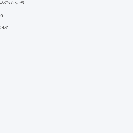
. አለምነህ ግርማ
ኖስ
ፎፋኖ