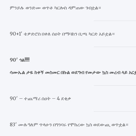
ምንይሉ ወንድሙ ወጥቶ ካርሎስ ዳምጠው ገብቷል።
90+1′ ቴዎድሮስ በቀለ ሰዐት በማባከን ቢጫ ካርድ አይቷል።
90′ ጎል!!!!
ሳሙኤል ታዬ ከቀኝ መስመር በኩል ወደግብ የመታው ኳስ መረብ ላይ አር
90′ – ተጨማሪ ሰዐት – 4 ደቂቃ
83′ ሙሉዓለም ጥላሁን በግንባሩ የሞከረው ኳስ ወደውጪ ወጥቷል።