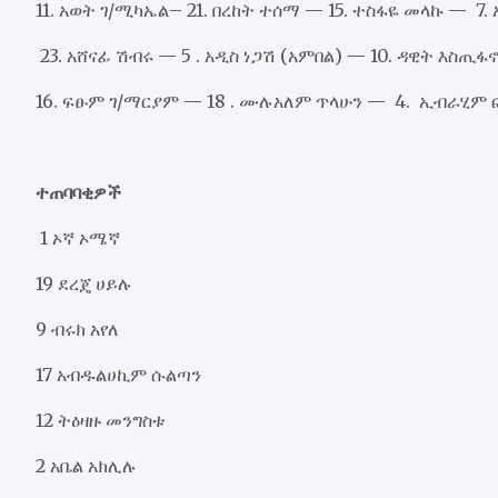
11. አወት ገ/ሚካኤል– 21. በረከት ተሰማ — 15. ተስፋዬ መላኩ — 7
23. አሸናፊ ሽብሩ — 5 . አዲስ ነጋሽ (አምበል) — 10. ዳዊት እስጢፋ
16. ፍፁም ገ/ማርያም — 18 . ሙሉአለም ጥላሁን — 4. ኢብራሂም 
ተጠባባቂዎች
1 ኦኛ ኦሜኛ
19 ደረጄ ሀይሉ
9 ብሩክ አየለ
17 አብዱልሀኪም ሱልጣን
12 ትዕዛዙ መንግስቱ
2 አቤል አክሊሉ