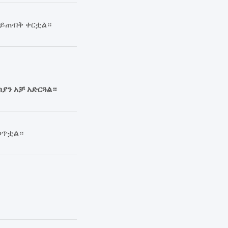
ሳይጠብቅ ቀርቷል።
ያን አቻ አድርጓል።
ወጥቷል።