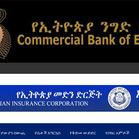
ጵያውያን በውጪ
የሴቶች እግርኳስ
የቅድመ ውድድር
የሶከር አምዶች