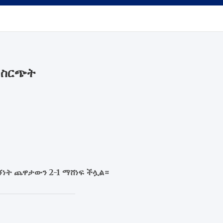
ፍ ስርጭት
ኝነት ጨዋታውን 2-1 ማሸነፍ ችሏል።