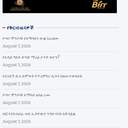
የቅርብ ዜናዎች
የጣና ሞገዶቹ የአማካዩን ውል አራዘሙ
August 7, 2026
የአዲስ ግደይ ቀጣይ ማረፊያ የት ይሆን?
August 7, 2026
የአንደኛ ሊጉ ድምቀት የፕሪምየር ሊጉን ክለብ ተቀላቀለ
August 7, 2026
የጣና ሞገዶቹ አማካይ አስፈረሙ
August 7, 2026
ሶፎንያስ ሰይፈ ወደ ኢትዮጵያ ንግድ ባንክ አቅንቷል
August 7, 2026