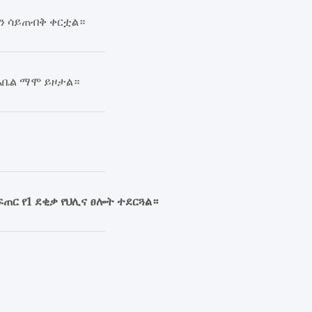
ን ሳይጠብቅ ቀርቷል።
 አቤል ማሞ ይዞታል።
ጠር የ1 ደቂቃ የህሊና ፀሎት ተደርጓል።