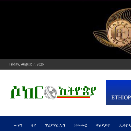
Skip
to
content
Friday, August 7, 2026
ሶከር ኢትዮጵያ
የኢትዮጵያ እግርኳስ ድምፅ !
መነሻ
ዜና
ፕሪምየር ሊግ
ዝውውር
ዋልያዎቹ
ኢትዮ