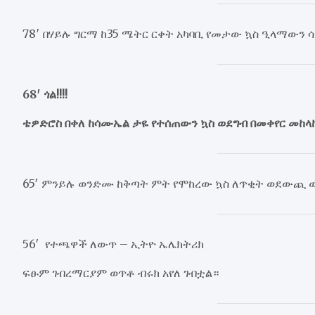
78′ በሃይሉ ግርማ ከ35 ሜትር ርቀት አካባቢ የመታው ኳስ ዒላማውን 
68′ ጎል!!!!
ቴዎድሮስ በቀለ ከሳሙኤል ታዬ የተሰጠውን ኳስ ወደግብ በመቀየር መከላከ
65′ ምንይሉ ወንድሙ ከቅጣት ምት የሞከረው ኳስ ለጥቂት ወደውጪ 
56′ የተጫዋች ለውጥ – ኢትዮ ኤሌክትሪክ
ፍፁም ገብረማርያም ወጥቶ ብሩክ አየለ ገብቷል።