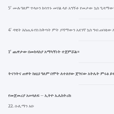
5′ ሙሉዓለም ጥላሁን ከሳጥኑ መሃል ላይ አግኝቶ የመታው ኳስ ዒላማው
4′ ዳዊት እስጢፋኖስ ከቅጣት ምት ያሻማውን አደገኛ ኳስ ግብ ጠባቂው
1′ ጨዋታው በመከላከያ አማካኝነት ተጀምሯል።
ትናንትና ጠዋት ከዚህ ዓለም በሞት ለተለየው ጀግናው አትሌት ምሩፅ ይፍ
የመጀመሪያ አሠላለፍ – ኢትዮ ኤሌክትሪክ
22. ሱሊማን አቡ