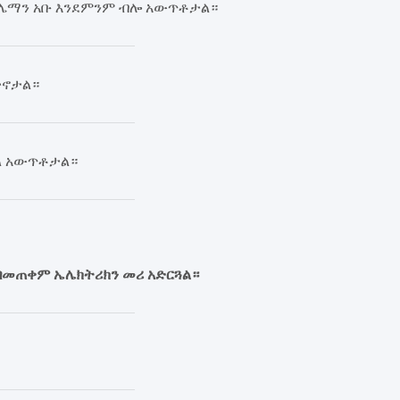
ሱሌማን አቡ እንደምንም ብሎ አውጥቶታል።
ድኖታል።
ቤል አውጥቶታል።
 በመጠቀም ኤሌክትሪክን መሪ አድርጓል።