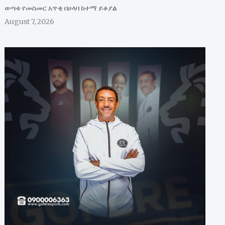
ወጣቱ የመስመር አጥቂ በሀላባ ከተማ ይቆያል
August 7, 2026