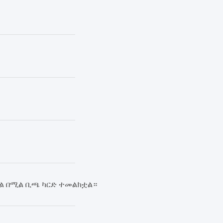
ል በሚል ቢጫ ካርድ ተመልክቷል።