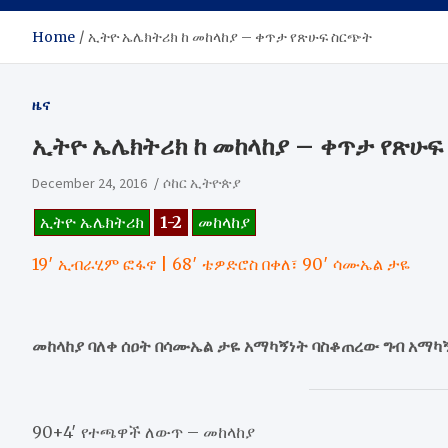
Home
ኢትዮ ኤሌክትሪክ ከ መከላከያ – ቀጥታ የጽሁፍ ስርጭት
ዜና
ኢትዮ ኤሌክትሪክ ከ መከላከያ – ቀጥታ የጽሁ
December 24, 2016
ሶከር ኢትዮጵያ
ኢትዮ ኤሌክትሪክ
1-2
መከላከያ
19′ ኢብራሂም ፎፋኖ | 68′ ቴዎድሮስ በቀለ፣ 90′ ሳሙኤል ታዬ
መከላከያ ባለቀ ሰዐት በሳሙኤል ታዬ አማካኝነት ባስቆጠረው ግብ አማካ
90+4′ የተጫዋች ለውጥ – መከላከያ