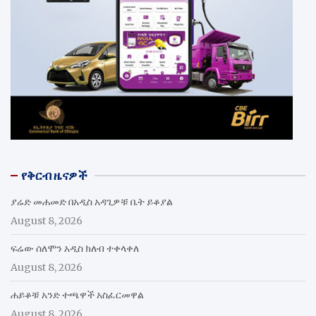
የቅርብ ዜናዎች
ያሬድ መሐመድ በአዲስ አዳጊዎቹ ቤት ይቆያል
August 8, 2026
ፍሬው ሰለሞን አዲስ ክለብ ተቀላቀለ
August 8, 2026
ሐይቆቹ አንድ ተጫዋች አስፈርመዋል
August 8, 2026