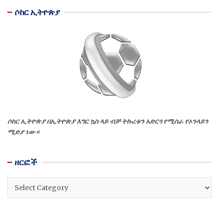
ሶከር ኢትዮጵያ
ሶከር ኢትዮጵያ በኢትዮጵያ እግር ኳስ ላይ ብቻ ትኩረቱን አድርጎ የሚሰራ የኦንላይን
ሚድያ ነው።
ዘርፎች
ዘርፎች