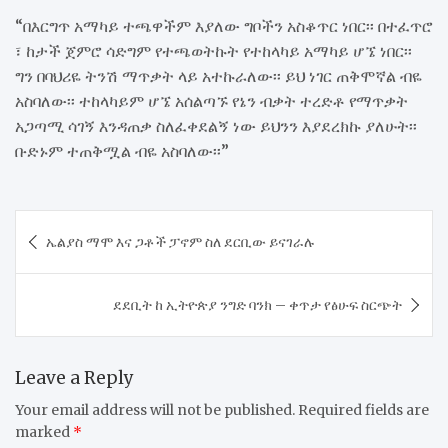
“በእርግጥ አማካይ ተጫዋችም እያለው ግቦችን አስቆጥር ነበር፡፡ በተፈጥሮ
፣ ከታች ጀምሮ ሳድግም የተጫወትኩት የተከላካይ አማካይ ሆኜ ነበር፡፡
ግን በባህሪዬ ትንሽ ማጥቃት ላይ አተኩራለው፡፡ ይህ ነገር ጠቅሞኛል ብዬ
አስባለው፡፡ ተከላካይም ሆኜ አሰልጣኙ የኔን ብቃት ተረድቶ የማጥቃት
አጋጣሚ ሳገኝ እንዳጠቃ ስለፈቀደልኝ ነው ይህንን እያደረክኩ ያለሁት፡፡
ቡድኑም ተጠቅሟል ብዬ አስባለው፡፡”
Post
ኤልያስ ማሞ እና ጋቶች ፓኖም ስለ ደርቢው ይናገራሉ
navigation
ደደቢት ከ ኢትዮጵያ ንግድ ባንክ – ቀጥታ የፅሁፍ ስርጭት
Leave a Reply
Your email address will not be published.
Required fields are
marked
*