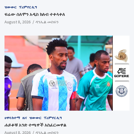
ዝውውር
ፕሪምየር ሊግ
ፍሬው ሰለሞን አዲስ ክለብ ተቀላቀለ
August 8, 2026
ዳንኤል መስፍን
ሀዋሳ ከተማ
ዜና
ዝውውር
ፕሪምየር ሊግ
ሐይቆቹ አንድ ተጫዋች አስፈርመዋል
August 8, 2026
ዳንኤል መስፍን