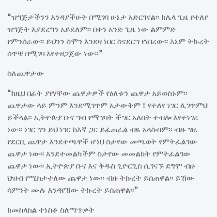
“ዝግጅታችንን እንዳያችሁት በሚገባ ሁኔታ አድርገናል፡፡ ከሌላ ጊዜ የተለየ
ዝግጅት እያደረግን አይደለም፡፡ በቀን አንድ ጊዜ ነው ልምምድ
የምንሰራው፡፡ ይህንን ሰሞን እንደዛ ነበር ስናደርግ የነበረው፡፡ እኔም ትኩረት
ሰጥቼ በሚገባ እየተዘጋጀው ነው፡፡”
ስለጨዋታው
“ከዚህ በፊት ያየሃቸው ጨዋታዎች የዕለቱን ጨዋታ አይወስኑም፡፡
ጨዋታው ላይ ምንም እንደሚገጥም አታውቅም ፤ የተለየ ነገር ሊገጥምህ
ይችላል፡፡ ኢትዮጵያ ቡና ግብ የማግባት ችግር አለበት ተብሎ እየተነገረ
ነው፡፡ ነገር ግን ይህ ነገር ከእኛ ጋር ይፈጠራል ብዬ አላስብም፡፡ ብዙ ግዜ
የደርቢ ጨዋታ እንደተጫዋች ሆነህ ስታየው መጫወት የምትፈልገው
ጨዋታ ነው፡፡ እንደተመልካችም ስታየው መመልከት የምትፈልገው
ጨዋታ ነው፡፡ ኢትዮጵያ ቡና እና ቅዱስ ጊዮርጊስ ሲገናኙ ደግሞ ብዙ
ህዝብ የሚከታተለው ጨዋታ ነው፡፡ ብዙ ትኩረት ይሰጠዋል፡፡ ይኸው
ሳምንት ሙሉ እንዳየኸው ትኩረት ይሰጠዋል፡፡”
ከመከላከል ተነስቶ ስለማጥቃት