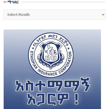
ማኅደር
ማኅደር