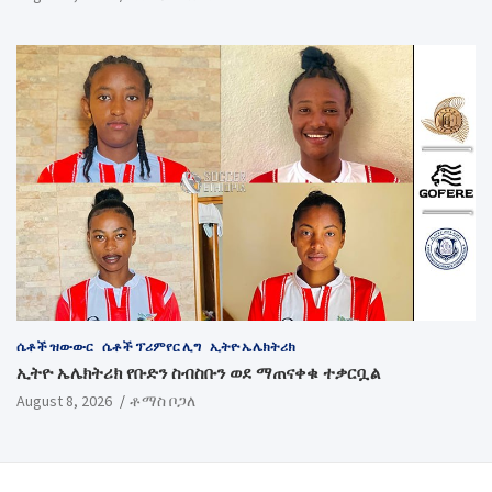
ሴቶች ዝውውር
ሴቶች ፕሪምየር ሊግ
ኢትዮ ኤሌክትሪክ
ኢትዮ ኤሌክትሪክ የቡድን ስብስቡን ወደ ማጠናቀቁ ተቃርቧል
August 8, 2026
ቶማስ ቦጋለ