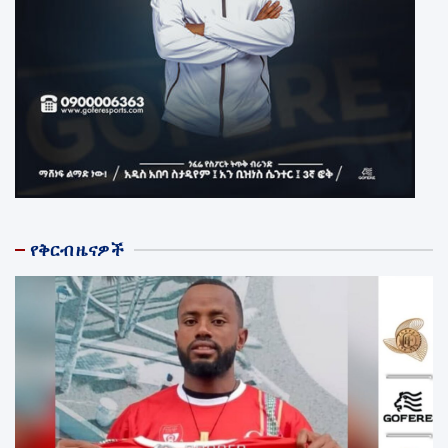
የቅርብ ዜናዎች