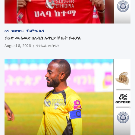
ዜና
ዝውውር
ፕሪምየር ሊግ
ያሬድ መሐመድ በአዲስ አዳጊዎቹ ቤት ይቆያል
August 8, 2026
ዳንኤል መስፍን