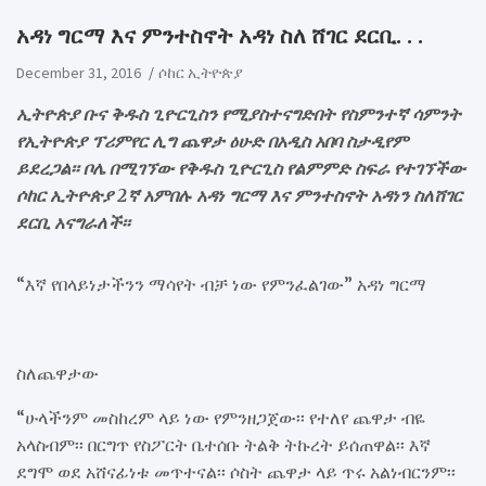
አዳነ ግርማ እና ምንተስኖት አዳነ ስለ ሸገር ደርቢ. . .
December 31, 2016
ሶከር ኢትዮጵያ
ኢትዮጵያ ቡና ቅዱስ ጊዮርጊስን የሚያስተናግድበት የስምንተኛ ሳምንት
የኢትዮጵያ ፕሪምየር ሊግ ጨዋታ ዕሁድ በአዲስ አበባ ስታዲየም
ይደረጋል፡፡ ቦሌ በሚገኘው የቅዱስ ጊዮርጊስ የልምምድ ስፍራ የተገኘችው
ሶከር ኢትዮጵያ 2ኛ አምበሉ አዳነ ግርማ እና ምንተስኖት አዳነን ስለሸገር
ደርቢ አናግራለች፡፡
“እኛ የበላይነታችንን ማሳየት ብቻ ነው የምንፈልገው” አዳነ ግርማ
ስለጨዋታው
“ሁላችንም መስከረም ላይ ነው የምንዘጋጀው፡፡ የተለየ ጨዋታ ብዬ
አላስብም፡፡ በርግጥ የስፖርት ቤተሰቡ ትልቅ ትኩረት ይሰጠዋል፡፡ እኛ
ደግሞ ወደ አሸናፊነቱ መጥተናል፡፡ ሶስት ጨዋታ ላይ ጥሩ አልነብርንም፡፡