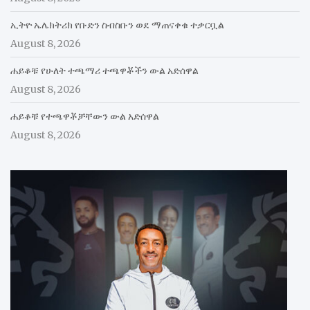
ኢትዮ ኤሌክትሪክ የቡድን ስብስቡን ወደ ማጠናቀቁ ተቃርቧል
August 8, 2026
ሐይቆቹ የሁለት ተጫማሪ ተጫዋቾችን ውል አድሰዋል
August 8, 2026
ሐይቆቹ የተጫዋቾቻቸውን ውል አድሰዋል
August 8, 2026