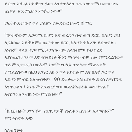
ይህንን አሸናፊነታችንን ይዘን እንቀጥላለን ብዬ ነው የማስበው፡፡ ጥሩ
ጨዋታ እንደሚሆን ምኞቴ ነው፡፡”
የኢትዮጵያ ቡና ጥሩ ያልሆነ የውድድር ዘመን ጅማሮ
“በየትኛውም አጋጣሚ ቢሆን እኛ ወረድን ቡና ወጣ ደርቢ ስለሆነ ይህ
ሊገልፀው አይችልም፡፡ ጨዋታው ደርቢ ስለሆነ ትኩረት ይሰጠዋል፡፡
እነሱም ቀላል ተጋጣሚ ይሆናሉ ብዬ አላስብም፡፡ ይህ ደረጃ
አያስጨንቀንም፡፡ እኛ የበላይነታችንን ማሳየት ብቻ ነው የምንፈልገው፡፡
ሁሌም ጊዮርጊስ በሁሉም ነገሮች የበላይ ሆኖ ነው ማጠናቀቅ
የሚፈልገው፡፡ ከዚህ አንፃር አሁን ጥሩ አይደሉም እና ከእኛ ጋር ጥሩ
አይሆኑም ብዬ አልጠብቅም፡፡ 90 ደቂቃው እስኪያልቅ ድረስ ለማሸነፍ
እንጥራለን ፤ እነሱም እንደዚያው፡፡ ወደአሸናፊነቱ መጥተናል ፤
እናሸንፋለን ብዬ ነው የማስበው፡፡”
“ከዚህ በፊት ያየሃቸው ጨዋታዎች የዕለቱን ጨዋታ አይወስኑም”
ምንተስኖት አዳነ
ስለዝግጅት