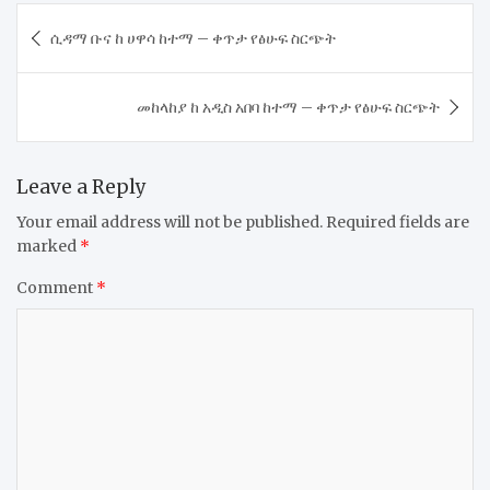
Post
ሲዳማ ቡና ከ ሀዋሳ ከተማ – ቀጥታ የፅሁፍ ስርጭት
navigation
መከላከያ ከ አዲስ አበባ ከተማ – ቀጥታ የፅሁፍ ስርጭት
Leave a Reply
Your email address will not be published.
Required fields are
marked
*
Comment
*