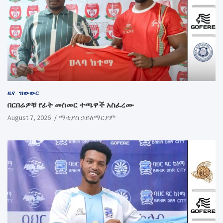
ዜና
ዝውውር
በርበሬዎቹ የፊት መስመር ተጫዋች አስፈረሙ
August 7, 2026
ማቲያስ ኃይለማርያም