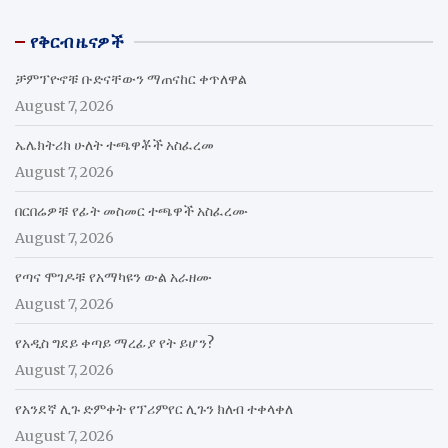
የቅርብ ዜናዎች
ቻምፕዮኖቹ ቡድናቸውን ማጠናከር ቀጥለዋል
August 7, 2026
ኤሌክትሪክ ሁለት ተጫዋቾች አስፈረመ
August 7, 2026
በርበሬዎቹ የፊት መስመር ተጫዋች አስፈረሙ
August 7, 2026
የጣና ሞገዶቹ የአማካዩን ውል አራዘሙ
August 7, 2026
የአዲስ ግደይ ቀጣይ ማረፊያ የት ይሆን?
August 7, 2026
የአንደኛ ሊጉ ድምቀት የፕሪምየር ሊጉን ክለብ ተቀላቀለ
August 7, 2026