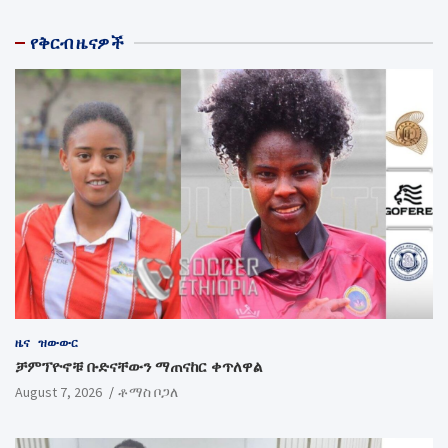
የቅርብ ዜናዎች
ዜና
ዝውውር
ቻምፕዮኖቹ ቡድናቸውን ማጠናከር ቀጥለዋል
August 7, 2026
ቶማስ ቦጋለ