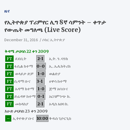
ዜና
የኢትዮጵያ ፕሪምየር ሊግ 8ኛ ሳምንት – ቀጥታ
የውጤት መግለጫ (Live Score)
December 31, 2016
ሶከር ኢትዮጵያ
ቅዳሜ ታህሳስ 22 ቀን 2009
FT
ደደቢት
2-1
ኢት. ን. ባንክ
FT
ፋሲል ከተማ
0-0
ኢ. ኤሌክትሪክ
FT
ወላይታ ድቻ
1-0
ወልድያ
FT
ሲዳማ ቡና
3-1
ሀዋሳ ከተማ
FT
አዳማ ከተማ
1-0
ጅማ አባ ቡና
FT
ድሬዳዋ ከተማ
0-1
አርባምንጭ ከ.
FT
መከላከያ
2-1
አዲስ አበባ ከ.
እሁድ ታህሳስ 23 ቀን 2009
–
ኢትዮጵያ ቡና
10:00
ቅዱስ ጊዮርጊስ