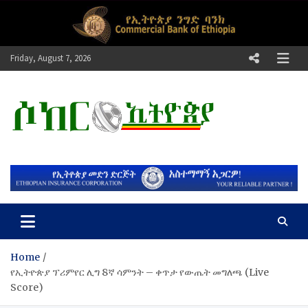
Skip
to
content
Friday, August 7, 2026
ሶከር ኢትዮጵያ
የኢትዮጵያ እግርኳስ ድምፅ !
Home
የኢትዮጵያ ፕሪምየር ሊግ 8ኛ ሳምንት – ቀጥታ የውጤት መግለጫ (Live
Score)