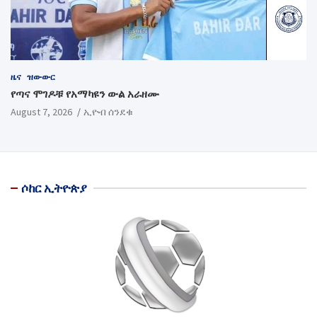
ዜና
ዝውውር
የጣና ሞገዶቹ የአማካዩን ውል አራዘሙ
August 7, 2026
ኢዮብ ሰንደቁ
ሶከር ኢትዮጵያ