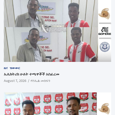
ዜና
ዝውውር
ኤሌክትሪክ ሁለት ተጫዋቾች አስፈረመ
August 7, 2026
ዳንኤል መስፍን