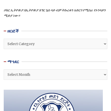
ሶከር ኢትዮጵያ በኢትዮጵያ እግር ኳስ ላይ ብቻ ትኩረቱን አድርጎ የሚሰራ የኦንላይን
ሚድያ ነው።
ዘርፎች
ዘርፎች
ማኅደር
ማኅደር