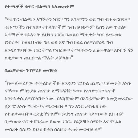
የተጫዋች ቁጥር ብልጫን አለመጠቀም
“የቁጥር ብልጫን አግኝተን ነበር፡፡ ግን እንዳገኘን ወደ ግብ ብዙ ቀርበናል፡፡
ብዙ ግቦችን ስተናል፡፡ ተከላካዮችም ግብ ጠባቂውም ኳስን አውጥቷል፡፡
አዳማዎች የፈለጉት ይህንን ነበር፡፡ በመልሶ ማጥቃት ነበር ይጫወቱ
የነበሩት፡፡ ስለዚህ ብዙ ግዜ ወደ እኛ ግብ ክልል ስለማይሄዱ ግብ
እንዳይገባባቸው ነበር ትግል የነበረው፡፡ ትግላቸውን ፈፅመዋል፡፡ እየተኙ 45
ደቂቃውን ጨርሰዋል ማለት ይቻላል፡፡”
በጨዋታው ጉሽሚያ መብዛቱ
“ከመጀመሪያው ተመልክታችሁ እንደሆነ የኃይል ጨዋታ የጀመሩት እነሱ
ናቸው፡፡ ምክንያቱ ጨዋታ ለማበላሸት ነው፡፡ የአንድን ተጫዋች
እንቅስቃሴ ለማበላሸት ነው፡፡ በእጃቻውም በእግራቸውም ከመጀመሪያው
ጀምሮ እነሱ ናቸው የተጫወቱበት፡፡ ግን እንደ ታክቲክ ነው
የተጠቀሙበት፡፡ ረድቷቸዋልም፡፡ ይህንን ጨዋታ ባይጫወቱ ኳስ ብቻ
ቢጫወቱ ኖሮ ተሸንፈው ይወጡ ነበር፡፡ የልጆቹን ስሜት እና ሞራል
መስረቅ ስለሆነ ይህ ታክቲክ ስለዚህ ተጠቅመውበታል፡፡”