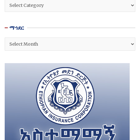
ዘርፎች
ማኅደር
ማኅደር