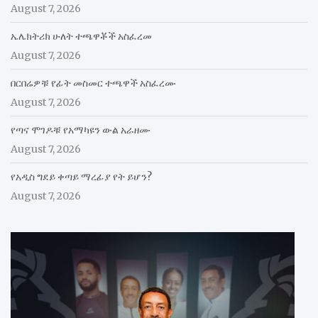
August 7, 2026
ኤሌክትሪክ ሁለት ተጫዋቾች አስፈረመ
August 7, 2026
በርበሬዎቹ የፊት መስመር ተጫዋች አስፈረሙ
August 7, 2026
የጣና ሞገዶቹ የአማካዩን ውል አራዘሙ
August 7, 2026
የአዲስ ግደይ ቀጣይ ማረፊያ የት ይሆን?
August 7, 2026