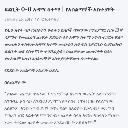
​ደደቢት 0-0 አዳማ ከተማ | የአሰልጣኞች አስተያየት
January 26, 2017
ሶከር ኢትዮጵያ
የሊጉ አናት ላይ የነበሩትን ሁለቱን ክለቦች ባገናኘው የፕሪምየር ሊጉ 13ኛ
ሳምንት የመጨረሻ ጨዋታ ደደቢት እና አዳማ ከተማ ነጥብ ተጋርተዋል፡፡
ውጤቱን ተከትሎ አዳማ ከተማ መሪነቱን ለቅዱስ ጊዮርጊስ ሲያስረክብ
ደደቢት ወደ ሶስተኛነት ተንሸራቷል፡፡ ከጨዋታው መጠናቀቅ በኃላ
የሁለቱም ክለብ አሰልጣኞች አስተያየታቸውን ሰጥተዋል፡፡
የደደቢት አሰልጣኝ አስራት ኃይሌ
ስለጨዋታው
“የዛሬው ጨዋታ ጥሩ ነው ፤ ግን የምንፈልገውን ውጤት አላገኘንም፡፡
እንግዲህ ኳስ ላይ እንደዚህ ያጋጥማል፡፡ ሶስት ነጥብ ነበር የፈለግነው
አልሆነም አንድ ነጥብ ይዘን ወጥተናል፡፡ ከእረፍት በኃላ ብዙ ወደ ግብ
ሞክረን ነበር አልተሳካም፡፡ ገና ብዙ ጨዋታ ስላለ እናስተካክላለን ማለት
ነው፡፡ የዛሬው ጨዋታ ውጤቴ እንደጠበኩት አይደለም፡፡”