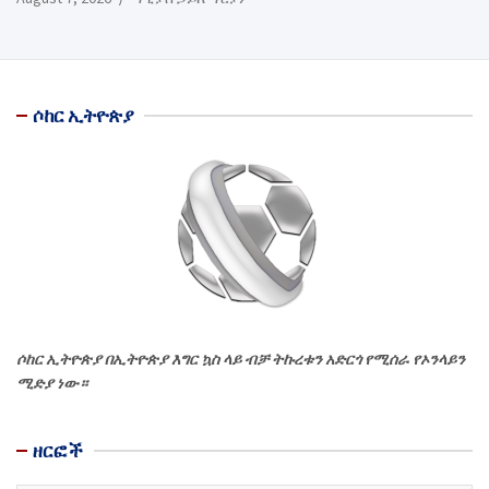
ሶከር ኢትዮጵያ
ሶከር ኢትዮጵያ በኢትዮጵያ እግር ኳስ ላይ ብቻ ትኩረቱን አድርጎ የሚሰራ የኦንላይን
ሚድያ ነው።
ዘርፎች