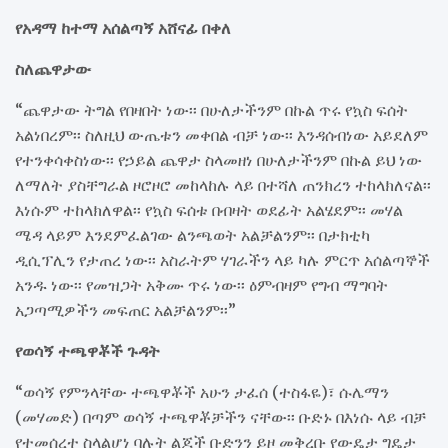
የአዳማ ከተማ አሰልጣኝ አሸናፊ በቀለ
ስለጨዋታው
“ጨዋታው ትግል የበዛበት ነው፡፡ በሁለታችንም በኩል ጥሩ የኳስ ፍሰት
አልነበረም፡፡ ስለዚህ ውጤቱን መቀበል ብቻ ነው፡፡ እንዳሰብነው አይደለም
የተንቀሳቀስነው፡፡ የኃይል ጨዋታ ስላመዘነ በሁለታችንም በኩል ይህ ነው
ለማለት ያስቸግራል ዞሮዞሮ መከላከሉ ላይ በተሻለ ጠንክረን ተከላክለናል፡፡
እነሱም ተከላክለዋል፡፡ የኳስ ፍሰቱ በብዛት ወደፊት አልሄደም፡፡ መሃል
ሜዳ ላይም እንደምፈልገው ልንጫወት አልቻልንም፡፡ በታክቲካ
ዲሲፕሊን የታጠረ ነው፡፡ አስራትም ሃገራችን ላይ ካሉ ምርጥ አሰልጣኞች
አንዱ ነው፡፡ የመዝጋት አቅሙ ጥሩ ነው፡፡ ዕምብዛም የግብ ማግባት
አጋጣሚዎችን መፍጠር አልቻልንም፡፡”
የወሳኝ ተጫዋቾች ጉዳት
“ወሳኝ የምንላቸው ተጫዋቾች አሁን ታፈሰ (ተስፋዬ)፣ ሱሌማን
(መሃመድ) በጣም ወሳኝ ተጫዋቾቻችን ናቸው፡፡ ቡድኑ በእነሱ ላይ ብቻ
የተመሰረተ ስላልሆነ ባሉት ልጆች ቡድንን ይዞ መቅረቡ የውዴታ ግዴታ