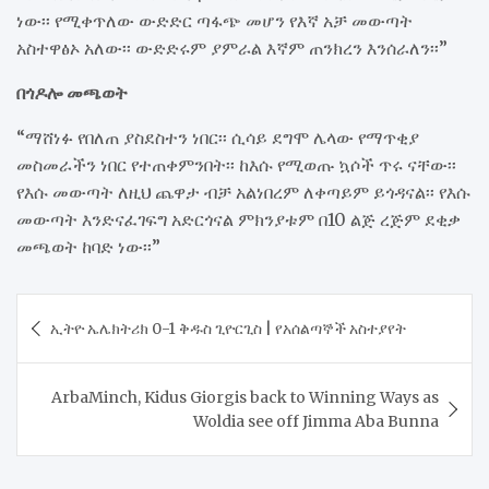
ነው፡፡ የሚቀጥለው ውድድር ጣፋጭ መሆን የእኛ አቻ መውጣት
አስተዋፅኦ አለው፡፡ ውድድሩም ያምራል እኛም ጠንክረን እንሰራለን፡፡”
በጎዶሎ መጫወት
“ማሸነፉ የበለጠ ያስደስተን ነበር፡፡ ሲሳይ ደግሞ ሌላው የማጥቂያ
መስመራችን ነበር የተጠቀምንበት፡፡ ከእሱ የሚወጡ ኳሶች ጥሩ ናቸው፡፡
የእሱ መውጣት ለዚህ ጨዋታ ብቻ አልነበረም ለቀጣይም ይጎዳናል፡፡ የእሱ
መውጣት እንድናፈገፍግ አድርጎናል ምክንያቱም በ10 ልጅ ረጅም ደቂቃ
መጫወት ከባድ ነው፡፡”
Post
​ኢትዮ ኤሌክትሪክ 0-1 ቅዱስ ጊዮርጊስ | የአሰልጣኞች አስተያየት
navigation
ArbaMinch, Kidus Giorgis back to Winning Ways as
Woldia see off Jimma Aba Bunna