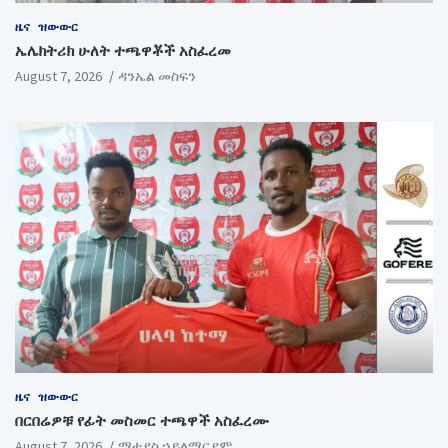
ዜና
ዝውውር
ኤሌክትሪክ ሁለት ተጫዋቾች አስፈረመ
August 7, 2026
ዳንኤል መስፍን
ዜና
ዝውውር
በርበሬዎቹ የፊት መስመር ተጫዋች አስፈረሙ
August 7, 2026
ማቲያስ ኃይለማርያም