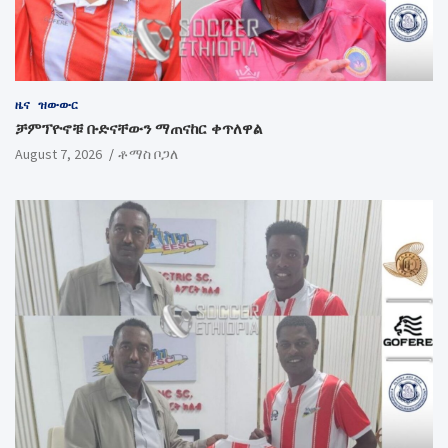
ዜና
ዝውውር
ቻምፕዮኖቹ ቡድናቸውን ማጠናከር ቀጥለዋል
August 7, 2026
ቶማስ ቦጋለ