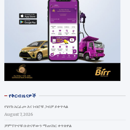
የቅርብ ዜናዎች
የሄኖክ አርፊጮ እና ነብሮቹ ጋብቻ ይቀጥላል
August 7, 2026
ቻምፕዮኖቹ ቡድናቸውን ማጠናከር ቀጥለዋል