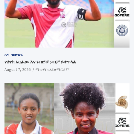
ዜና
ዝውውር
የሄኖክ አርፊጮ እና ነብሮቹ ጋብቻ ይቀጥላል
August 7, 2026
ማቲያስ ኃይለማርያም