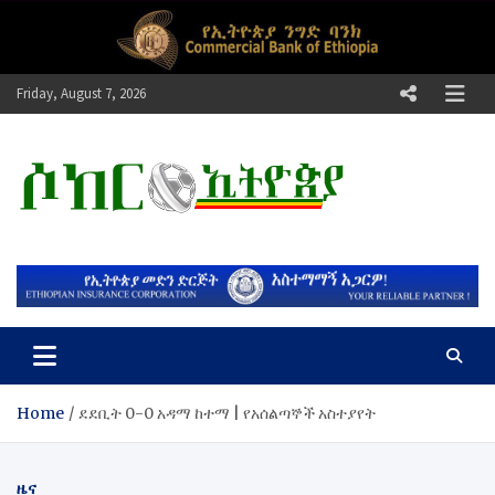
Skip
to
content
Friday, August 7, 2026
ሶከር ኢትዮጵያ
የኢትዮጵያ እግርኳስ ድምፅ !
Home
​ደደቢት 0-0 አዳማ ከተማ | የአሰልጣኞች አስተያየት
ዜና