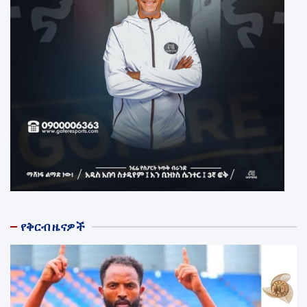
የቅርብ ዜናዎች