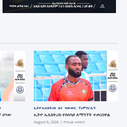
ግ
ኢትዮ ኤሌክትሪክ
ዜና
ዝውውር
ፕሪምየር ሊግ
ኝ ሆነው
ኢትዮ ኤሌክትሪክ ተከላካይ ለማግኘት ተቃርበዋል
August 6, 2026
ዳንኤል መስፍን