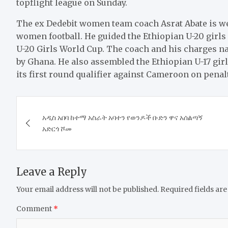
topflight league on Sunday.
The ex Dedebit women team coach Asrat Abate is we
women football. He guided the Ethiopian U-20 girls 
U-20 Girls World Cup. The coach and his charges na
by Ghana. He also assembled the Ethiopian U-17 girl
its first round qualifier against Cameroon on penal
Post
አዲስ አበባ ከተማ አስራት አባተን የወንዶች ቡድን ዋና አሰልጣኝ
navigation
አድርጎ ሾመ
Leave a Reply
Your email address will not be published.
Required fields ar
Comment
*