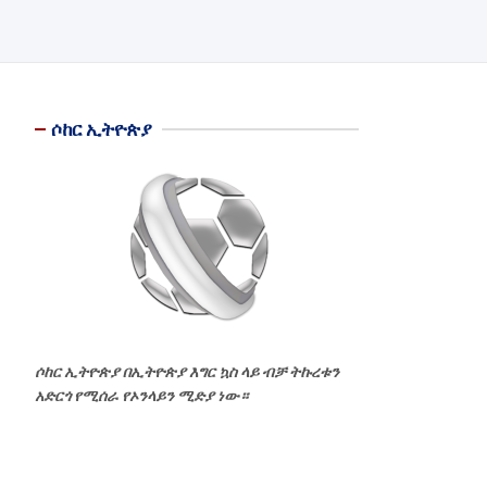
ሶከር ኢትዮጵያ
ሶከር ኢትዮጵያ በኢትዮጵያ እግር ኳስ ላይ ብቻ ትኩረቱን
አድርጎ የሚሰራ የኦንላይን ሚድያ ነው።