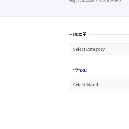
August 6, 2026
ዳንኤል መስፍን
ዘርፎች
ዘርፎች
ማኅደር
ማኅደር