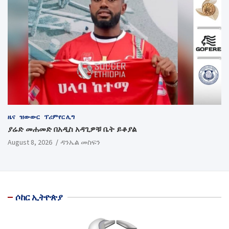
ዜና
ዝውውር
ፕሪምየር ሊግ
ያሬድ መሐመድ በአዲስ አዳጊዎቹ ቤት ይቆያል
August 8, 2026
ዳንኤል መስፍን
ሶከር ኢትዮጵያ