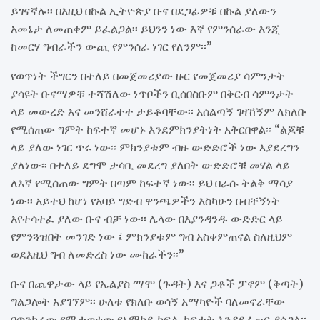
ይገናኛሉ፡፡ በእዚህ በኩል ኢትዮጵያ ቡና በደጋፊዎቹ በኩል ያለውን
አመኔታ ለመጠቀም ይፈልጋል፡፡ ይህንን ነው እኛ የምንሰራው እንጂ
ከመርሃ ግብራችን ውጪ የምንሰራ ነገር የለንም፡፡”
የወጥነት ችግርን በተለይ በመጀመሪያው ዙር የመጀመሪያ ሳምንታት
ያሳዩት ቡናማዎቹ ተሻሽለው ነጥቦችን ቢሰበስቡም በቅርብ ሳምንታት
ላይ መውረድ እና መንሸራተተ ታይቶባቸው፡፡ አሰልጣኝ ገዛኸኝም ለክለቡ
የሚሰጠው ግምት ከፍተኛ መሆኑ እንደምክንያትነት አቅርበዋል፡፡ “ልጆቹ
ላይ ያለው ነገር ጥሩ ነው፡፡ ምክንያቱም ብዙ ውድድሮች ነው እያደረግን
ያለነው፡፡ በተለይ ደግሞ ታሳቢ መደረግ ያለበት ውድድሮቹ መሃል ላይ
ለእኛ የሚሰጠው ግምት በጣም ከፍተኛ ነው፡፡ ይህ በራሱ ትልቅ ማሳያ
ነው፡፡ አይተህ ከሆነ የአባይ ግድብ ዋንጫዎችን እስካሁን በብቸኝነት
እየተሳተፈ ያለው ቡና ብቻ ነው፡፡ ሌላው በእያንዳንዱ ውድድር ላይ
የምንጓዝበት መንገድ ነው ፤ ምክንያቱም ግብ አስቀምጠናል ስለዚህም
ወደእዚህ ግብ ለመድረስ ነው ሙከራችን፡፡”
ቡና በጨዋታው ላይ የኤልያስ ማሞ (ጉዳት) እና ጋቶች ፓኖም (ቅጣት)
ግልጋሎት አያገኘም፡፡ ሁለቱ የክለቡ ወሳኝ አማካዮች ባለመኖራቸው
በጥንካሬው የሚታወቀው የአማካይ ክፍሉ ክፍተት እንዳይፈጠር ያሰጋል፡፡