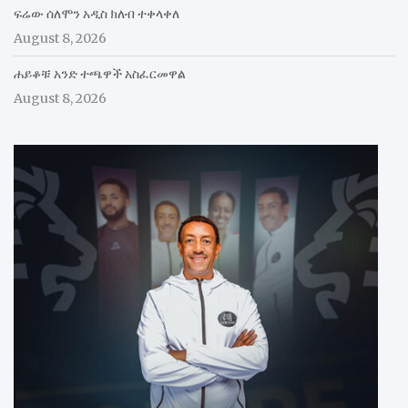
ፍሬው ሰለሞን አዲስ ክለብ ተቀላቀለ
August 8, 2026
ሐይቆቹ አንድ ተጫዋች አስፈርመዋል
August 8, 2026