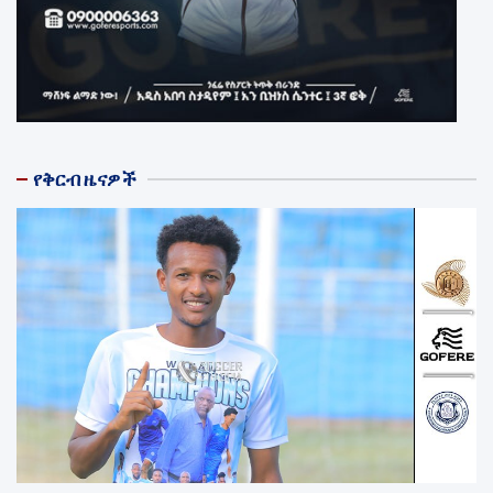
የቅርብ ዜናዎች