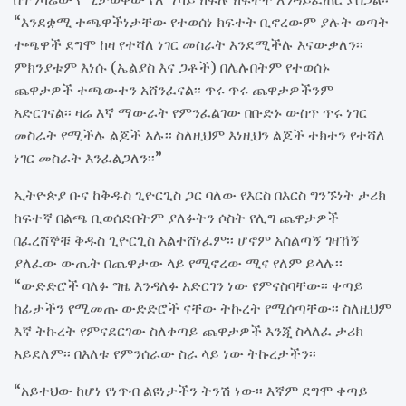
“እንደቋሚ ተጫዋችነታቸው የተወሰነ ክፍተት ቢኖረውም ያሉት ወጣት
ተጫዋች ደግሞ ከዛ የተሻለ ነገር መስራት እንደሚችሉ እናውቃለን፡፡
ምክንያቱም እነሱ (ኤልያስ እና ጋቶች) በሌሉበትም የተወሰኑ
ጨዋታዎች ተጫውተን አሸንፈናል፡፡ ጥሩ ጥሩ ጨዋታዎችንም
አድርገናል፡፡ ዛሬ እኛ ማውራት የምንፈልገው በቡድኑ ውስጥ ጥሩ ነገር
መስራት የሚችሉ ልጆች አሉ፡፡ ስለዚህም እነዚህን ልጆች ተክተን የተሻለ
ነገር መስራት እንፈልጋለን፡፡”
ኢትዮጵያ ቡና ከቅዱስ ጊዮርጊስ ጋር ባለው የእርስ በእርስ ግንኙነት ታሪክ
ከፍተኛ በልጫ ቢወሰድበትም ያለፉትን ሶስት የሊግ ጨዋታዎች
በፈረሸኞቹ ቅዱስ ጊዮርጊስ አልተሸነፈም፡፡ ሆኖም አሰልጣኝ ገዛኸኝ
ያለፈው ውጤት በጨዋታው ላይ የሚኖረው ሚና የለም ይላሉ፡፡
“ውድድሮች ባለፉ ግዜ እንዳለፉ አድርገን ነው የምናስባቸው፡፡ ቀጣይ
ከፊታችን የሚመጡ ውድድሮች ናቸው ትኩረት የሚሰጣቸው፡፡ ስለዚህም
እኛ ትኩረት የምናደርገው ስለቀጣይ ጨዋታዎች እንጂ ስላለፈ ታሪክ
አይደለም፡፡ በእለቱ የምንሰራው ስራ ላይ ነው ትኩረታችን፡፡
“አይተህው ከሆነ የነጥብ ልዩነታችን ትንሽ ነው፡፡ እኛም ደግሞ ቀጣይ