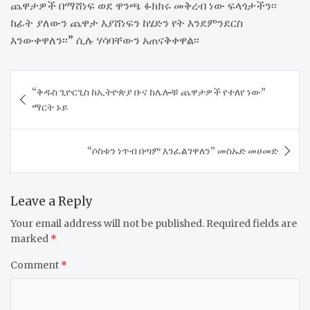
ጨዋታዎች በማሸነፍ ወደ ዋንጫ ፉክክሩ መቅረብ ነው ፍላጎታችን፡፡
ከፊት ያለውን ጨዋታ እያሸነፍን ከሄድን የት እንደምንደርስ
እንውቀዋለን፡፡” ሲሉ ሃሳባቸውን አጠናቅቀዋል፡፡
Post
“ቅዱስ ጊዮርጊስ ከኢትዮጵያ ቡና ከሌሎቹ ጨዋታዎች የተለየ ነው”
navigation
ማርት ኑይ
“ሶስቱን ነጥብ በጣም እንፈልገዋለን” መስኡድ መሀመድ
Leave a Reply
Your email address will not be published.
Required fields are
marked
*
Comment
*