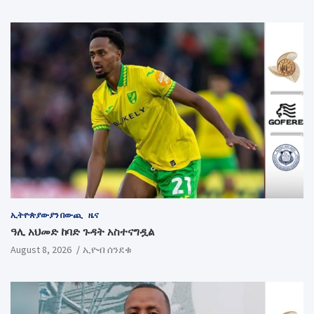
ኢትዮጵያውያን በውጪ
ዜና
ዓሊ አህመድ ከባድ ጉዳት አስተናግዷል
August 8, 2026
ኢዮብ ሰንደቁ