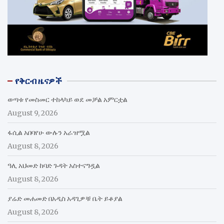
የቅርብ ዜናዎች
ወጣቱ የመስመር ተከላካይ ወደ መቻል አምርቷል
August 9, 2026
ፋሲል አበባየሁ ውሉን አራዝሟል
August 8, 2026
ዓሊ አህመድ ከባድ ጉዳት አስተናግዷል
August 8, 2026
ያሬድ መሐመድ በአዲስ አዳጊዎቹ ቤት ይቆያል
August 8, 2026