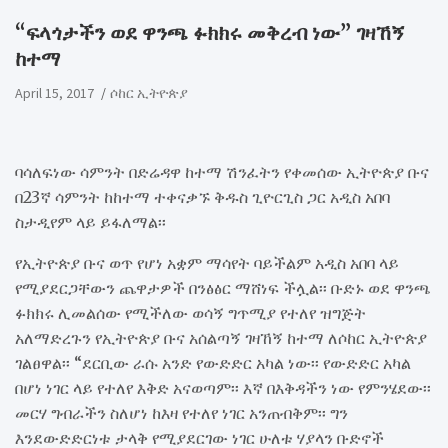
“ፍላጎታችን ወደ ዋንጫ ፉክክሩ መቅረብ ነው” ገዛኸኝ
ከተማ
April 15, 2017
ሶከር ኢትዮጵያ
ባሳለፍነው ሳምንት በድሬዳዋ ከተማ ሽንፈትን የቀመሰው ኢትዮጵያ ቡና
በ23ኛ ሳምንት ከከተማ ተቀናቃኙ ቅዱስ ጊዮርጊስ ጋር አዲስ አበባ
ስታዲየም ላይ ይፋለማል፡፡
የኢትዮጵያ ቡና ወጥ የሆነ አቋም ማሳየት ባይችልም አዲስ አበባ ላይ
የሚያደርጋቸውን ጨዋታዎች በንፅፅር ማሸነፍ ችሏል፡፡ ቡድኑ ወደ ዋንጫ
ፉክክሩ ሊመልሰው የሚችለው ወሳኝ ግጥሚያ የተለየ ዝግጅት
አለማድረጉን የኢትዮጵያ ቡና አሰልጣኝ ገዛኸኝ ከተማ ለሶከር ኢትዮጵያ
ገልፀዋል፡፡ “ደርቢው ራሱ አንድ የውድድር አካል ነው፡፡ የውድድር አካል
በሆነ ነገር ላይ የተለየ እቅድ አናወጣም፡፡ እኛ በእቅዳችን ነው የምንሄደው፡፡
መርሃ ግብራችን ስለሆነ ከእዛ የተለየ ነገር አንጠብቅም፡፡ ግን
እንደውድድርነቱ ታላቅ የሚያደርገው ነገር ሁለቱ ሃያላን ቡድኖች