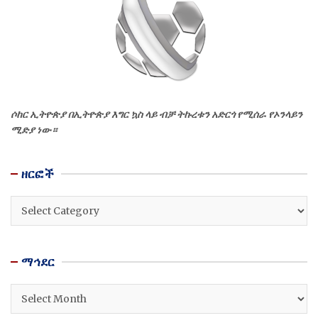
ሶከር ኢትዮጵያ በኢትዮጵያ እግር ኳስ ላይ ብቻ ትኩረቱን አድርጎ የሚሰራ የኦንላይን
ሚድያ ነው።
ዘርፎች
ዘርፎች
ማኅደር
ማኅደር