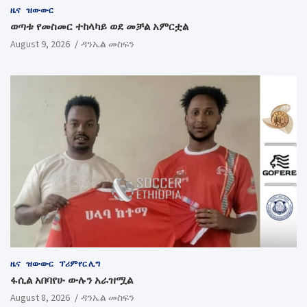
ዜና
ዝውውር
ወጣቱ የመስመር ተከላካይ ወደ መቻል አምርቷል
August 9, 2026
ዳንኤል መስፍን
ዜና
ዝውውር
ፕሪምየር ሊግ
ፋሲል አበባየሁ ውሉን አራዝሟል
August 8, 2026
ዳንኤል መስፍን