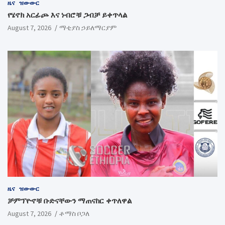
ዜና
ዝውውር
የሄኖክ አርፊጮ እና ነብሮቹ ጋብቻ ይቀጥላል
August 7, 2026
ማቲያስ ኃይለማርያም
ዜና
ዝውውር
ቻምፕዮኖቹ ቡድናቸውን ማጠናከር ቀጥለዋል
August 7, 2026
ቶማስ ቦጋለ