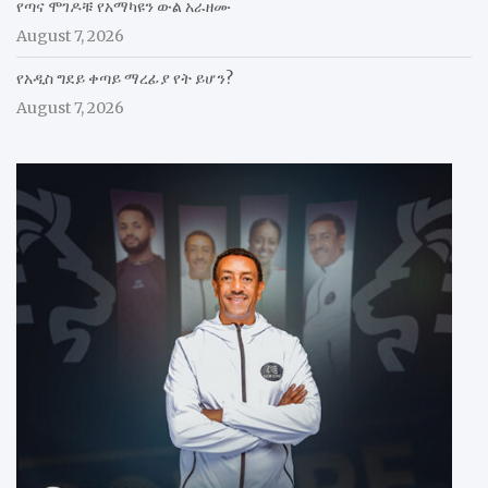
የጣና ሞገዶቹ የአማካዩን ውል አራዘሙ
August 7, 2026
የአዲስ ግደይ ቀጣይ ማረፊያ የት ይሆን?
August 7, 2026