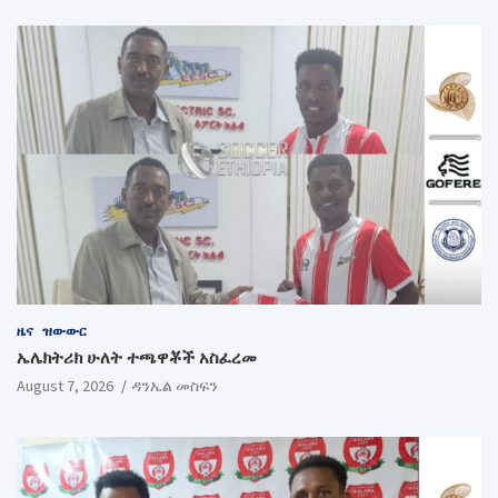
ዜና
ዝውውር
ኤሌክትሪክ ሁለት ተጫዋቾች አስፈረመ
August 7, 2026
ዳንኤል መስፍን