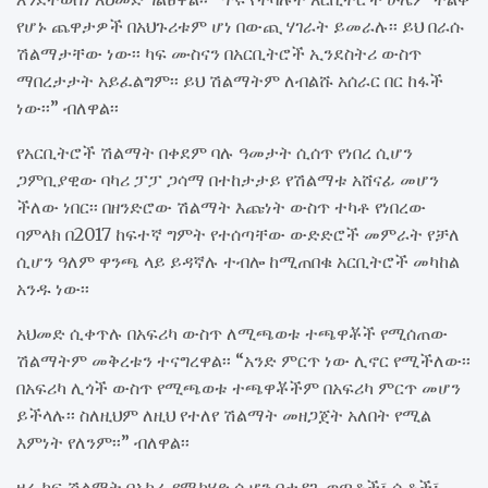
የሆኑ ጨዋታዎች በአህጉሪቱም ሆነ በውጪ ሃገራት ይመራሉ፡፡ ይህ በራሱ
ሽልማታቸው ነው፡፡ ካፍ ሙስናን በአርቢትሮች ኢንደስትሪ ውስጥ
ማበረታታት አይፈልግም፡፡ ይህ ሽልማትም ለብልሹ አሰራር በር ከፋች
ነው፡፡” ብለዋል፡፡
የአርቢትሮች ሽልማት በቀደም ባሉ ዓመታት ሲሰጥ የነበረ ሲሆን
ጋምቢያዊው ባካሪ ፓፓ ጋሳማ በተከታታይ የሽልማቱ አሸናፊ መሆን
ችለው ነበር፡፡ በዘንድሮው ሽልማት እጩነት ውስጥ ተካቶ የነበረው
ባምላክ በ2017 ከፍተኛ ግምት የተሰጣቸው ውድድሮች መምራት የቻለ
ሲሆን ዓለም ዋንጫ ላይ ይዳኛሉ ተብሎ ከሚጠበቁ አርቢትሮች መካከል
አንዱ ነው፡፡
አህመድ ሲቀጥሉ በአፍሪካ ውስጥ ለሚጫወቱ ተጫዋቾች የሚሰጠው
ሽልማትም መቅረቱን ተናግረዋል፡፡ “አንድ ምርጥ ነው ሊኖር የሚችለው፡፡
በአፍሪካ ሊጎች ውስጥ የሚጫወቱ ተጫዋቾችም በአፍሪካ ምርጥ መሆን
ይችላሉ፡፡ ስለዚህም ለዚህ የተለየ ሽልማት መዘጋጀት አለበት የሚል
እምነት የለንም፡፡” ብለዋል፡፡
ዛሬ ካፍ ሽልማት በአክራ የሚከሄድ ሲሆን በታዳጊ ወጣቶች፣ ሴቶች፣