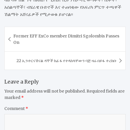
አሰልጣኞች፣ ብሄራዊ ቡድኖች እና ተጠባቂው የአፍሪካ ምርጥ ተጫዋች
ሽልማት አሸናፊዎች የሚታወቁ ይሆናል፡፡
Post
​Former EFF ExCo member Dimitri Sgolombis Passes
navigation
On
​22 ኢንተርናሽናል ዳኞች ከፊፋ የተላከላቸውን ባጅ ዛሬ በይፋ ተረከቡ
Leave a Reply
Your email address will not be published.
Required fields are
marked
*
Comment
*