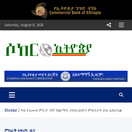
Skip
to
content
Saturday, August 8, 2026
ሶከር ኢትዮጵያ
የኢትዮጵያ እግርኳስ ድምፅ !
Home
ካፍ የአመቱ ምርጥ ዳኛ ሽልማት ያስቀረበትን ምክንያት ይፋ አድርጓል
ምስራቅ አፍሪካ
ዜና