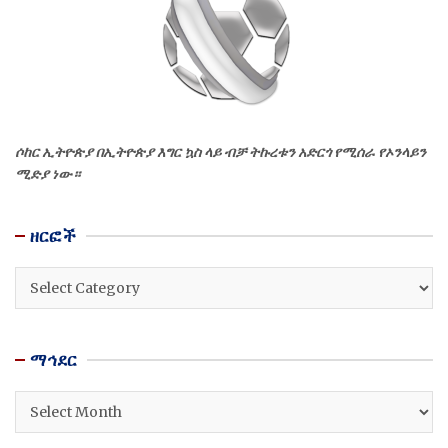
ሶከር ኢትዮጵያ በኢትዮጵያ እግር ኳስ ላይ ብቻ ትኩረቱን አድርጎ የሚሰራ የኦንላይን
ሚድያ ነው።
ዘርፎች
ዘርፎች
ማኅደር
ማኅደር