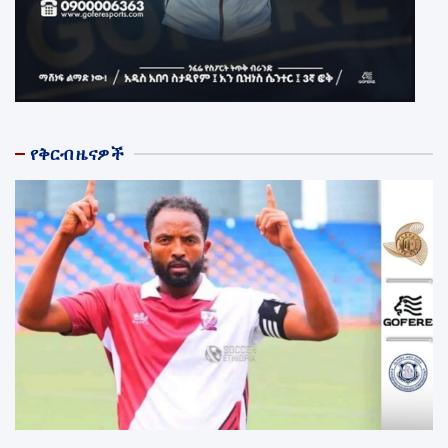
የቅርብ ዜናዎች