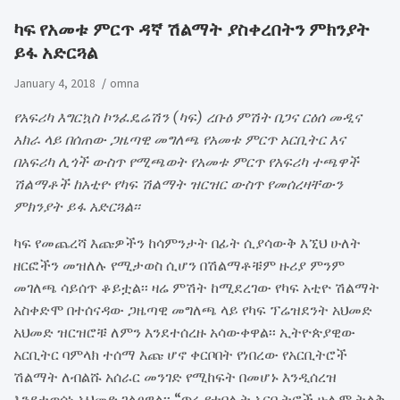
ካፍ የአመቱ ምርጥ ዳኛ ሽልማት ያስቀረበትን ምክንያት
ይፋ አድርጓል
January 4, 2018
omna
የአፍሪካ እግርኳስ ኮንፈዴሬሽን (ካፍ) ረቡዕ ምሽት በጋና ርዕሰ መዲና
አክራ ላይ በሰጠው ጋዜጣዊ መግለጫ የአመቱ ምርጥ አርቢትር እና
በአፍሪካ ሊጎች ውስጥ የሚጫወት የአመቱ ምርጥ የአፍሪካ ተጫዋች
ሽልማቶች ከአቲዮ የካፍ ሽልማት ዝርዝር ውስጥ የመሰረዛቸውን
ምክንያት ይፋ አድርጓል፡፡
ካፍ የመጨረሻ እጩዎችን ከሳምንታት በፊት ሲያሳውቅ እኚህ ሁለት
ዘርፎችን መዝለሉ የሚታወስ ሲሆን በሽልማቶቹም ዙሪያ ምንም
መገለጫ ሳይሰጥ ቆይቷል፡፡ ዛሬ ምሽት ከሚደረገው የካፍ አቲዮ ሽልማት
አስቀድሞ በተሰናዳው ጋዜጣዊ መግለጫ ላይ የካፍ ፕሬዝደንት አህመድ
አህመድ ዝርዝሮቹ ለምን እንደተሰረዙ አሳውቀዋል፡፡ ኢትዮጵያዊው
አርቢትር ባምላክ ተሰማ እጩ ሆኖ ቀርቦበት የነበረው የአርቢትሮች
ሽልማት ለብልሹ አሰራር መንገድ የሚከፍት በመሆኑ እንዲሰረዝ
እንደተወሰነ አህመድ ገልፀዋል፡፡ “ጥሩ የተባሉት አርቢትሮች ሁሌም ትልቅ