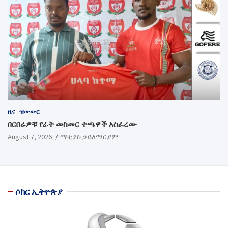
ዜና
ዝውውር
በርበሬዎቹ የፊት መስመር ተጫዋች አስፈረሙ
August 7, 2026
ማቲያስ ኃይለማርያም
ሶከር ኢትዮጵያ