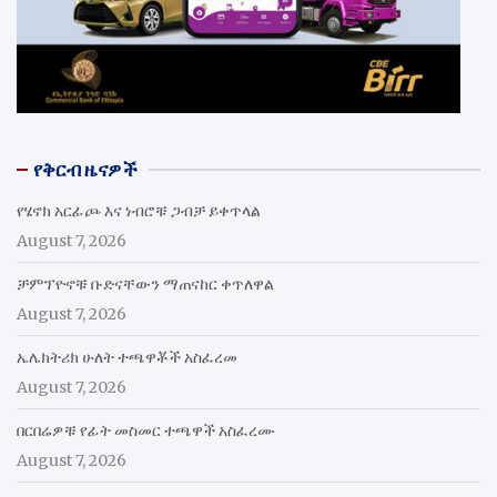
የቅርብ ዜናዎች
የሄኖክ አርፊጮ እና ነብሮቹ ጋብቻ ይቀጥላል
August 7, 2026
ቻምፕዮኖቹ ቡድናቸውን ማጠናከር ቀጥለዋል
August 7, 2026
ኤሌክትሪክ ሁለት ተጫዋቾች አስፈረመ
August 7, 2026
በርበሬዎቹ የፊት መስመር ተጫዋች አስፈረሙ
August 7, 2026