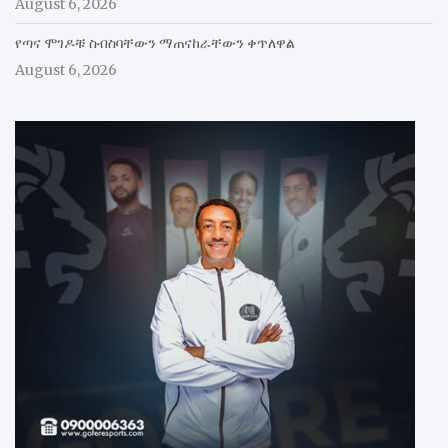
August 6, 2026
የጣና ሞገዶቹ ስብስባቸውን ማጠናከራቸውን ቀጥለዋል
August 6, 2026