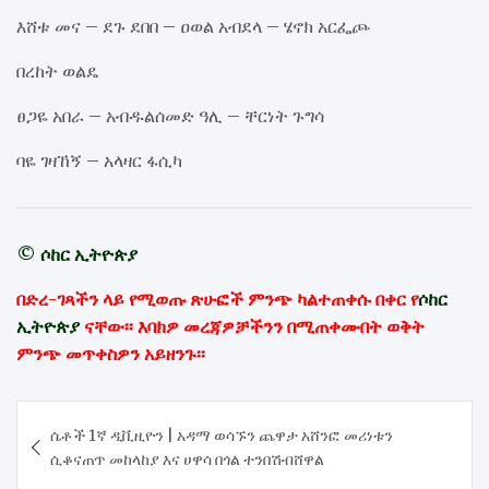
እሸቱ መና – ደጉ ደበበ – ዐወል አብደላ – ሄኖክ አርፌጮ
በረከት ወልዴ
ፀጋዬ አበራ – አብዱልሰመድ ዓሊ – ቸርነት ጉግሳ
ባዬ ገዛኸኝ – አላዛር ፋሲካ
© ሶከር ኢትዮጵያ
በድረ-ገጻችን ላይ የሚወጡ ጽሁፎች ምንጭ ካልተጠቀሱ በቀር የ
ሶከር
ኢትዮጵያ
ናቸው፡፡ እባክዎ መረጃዎቻችንን በሚጠቀሙበት ወቅት
ምንጭ መጥቀስዎን አይዘንጉ፡፡
Post
ሴቶች 1ኛ ዲቪዚዮን | አዳማ ወሳኙን ጨዋታ አሸንፎ መሪነቱን
navigation
ሲቆናጠጥ መከላከያ እና ሀዋሳ በጎል ተንበሽብሸዋል