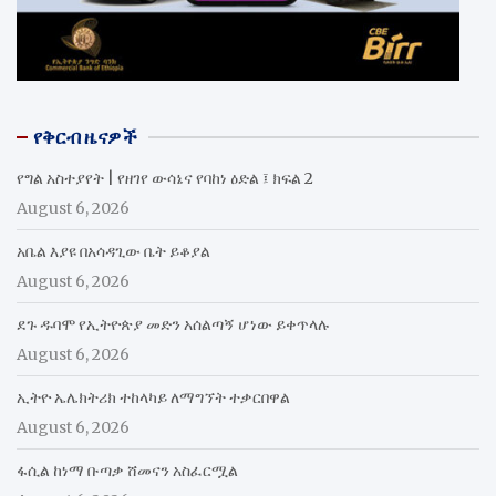
የቅርብ ዜናዎች
የግል አስተያየት | የዘገየ ውሳኔና የባከነ ዕድል ፤ ክፍል 2
August 6, 2026
አቤል እያዩ በአሳዳጊው ቤት ይቆያል
August 6, 2026
ደጉ ዱባሞ የኢትዮጵያ መድን አሰልጣኝ ሆነው ይቀጥላሉ
August 6, 2026
ኢትዮ ኤሌክትሪክ ተከላካይ ለማግኘት ተቃርበዋል
August 6, 2026
ፋሲል ከነማ ቡጣቃ ሸመናን አስፈርሟል