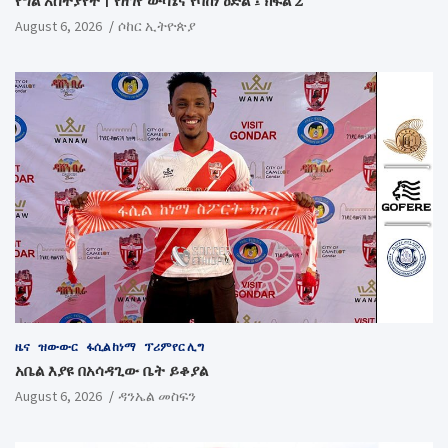
የግል አስተያየት | የዘገየ ውሳኔና የባከነ ዕድል ፤ ክፍል 2
August 6, 2026
ሶከር ኢትዮጵያ
ዜና
ዝውውር
ፋሲል ከነማ
ፕሪምየር ሊግ
አቤል እያዩ በአሳዳጊው ቤት ይቆያል
August 6, 2026
ዳንኤል መስፍን