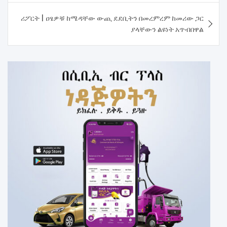
ሪፖርት | ዐፄዎቹ ከሜዳቸው ውጪ ደደቢትን በመረምረም ከመሪው ጋር
ያላቸውን ልዩነት አጥብበዋል