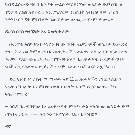
አብዱልሰመድ ዓሊን ከጉዳት መልስ የሚያገኘው ወላይታ ድቻ በበኩሉ
ጥንቃቄ አዘል አቀራረብ እንደሚኖረው ሲጠበቅ ግብ ጠባቂው ታሪክ
ጌትነት በጉዳት ምክንያት ከጨዋታው ውጪ መሆኑም ታውቋል።
የእርስ በርስ ግንኙነት እና እውነታዎች
– ቡድኖቹ እስካሁን በተገናኙባቸው ሰባት ጨዋታዎች ወላይታ ድቻ ድል
ቀንቶት አያውቅም። ሦስቱ ጨዋታዎች በድሬዳዋ አሸናፊነት ሲጠናቀቁ
ቀሪዎቹ የአቻ ውጤት ተመዝግቦባቸዋል። በጨዋታዎቹ ድሬዎች ሰባት
ግቦችን ሲያስቆጥሩ ድቻዎች ደግሞ ሁለት ግቦች ብቻ አሏቸው።
– ድሬዳዋ ከተማ ከተማ ሜዳው ላይ 11 ጨዋታዎችን ያደረገ ሲሆን
አራት የሽንፈት ፣ አምስት የድል ፣ ሁለት ደግሞ የአቻ ውጤቶችን
አስመዝግቧል።
– ከሶዶ በወጣባቸው 12 ጨዋታዎች ምንም ድል ያላሳካው ወላይታ ድቻ
ነጥብ ተጋርቶ የተመለሰውም አምስት ጊዜ ብቻ ነበር።
ዳኛ