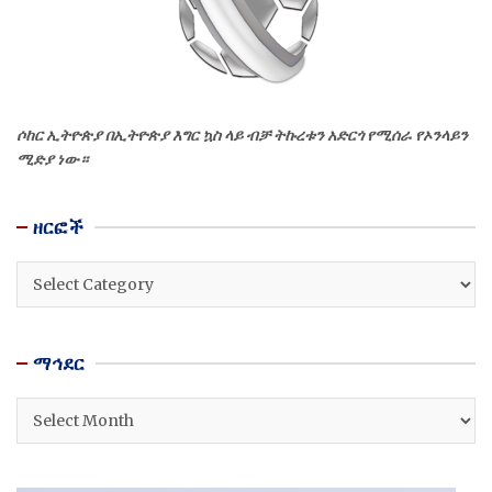
ሶከር ኢትዮጵያ በኢትዮጵያ እግር ኳስ ላይ ብቻ ትኩረቱን አድርጎ የሚሰራ የኦንላይን
ሚድያ ነው።
ዘርፎች
ዘርፎች
ማኅደር
ማኅደር