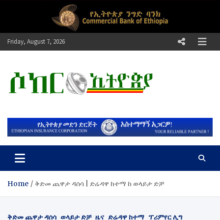
Skip
to
content
Friday, August 7, 2026
ሶከር ኢትዮጵያ
የኢትዮጵያ እግርኳስ ድምፅ !
Home
ቅድመ ጨዋታ ዳሰሳ | ድሬዳዋ ከተማ ከ ወላይታ ድቻ
ቅድመ ጨዋታ ዳሰሳ
ወላይታ ድቻ
ዜና
ድሬዳዋ ከተማ
ፕሪምየር ሊግ