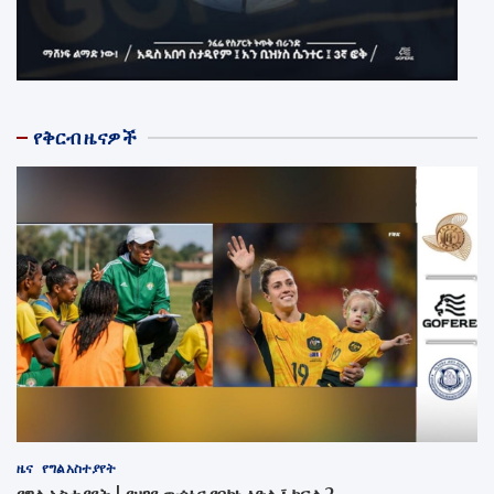
የቅርብ ዜናዎች
ዜና
የግል አስተያየት