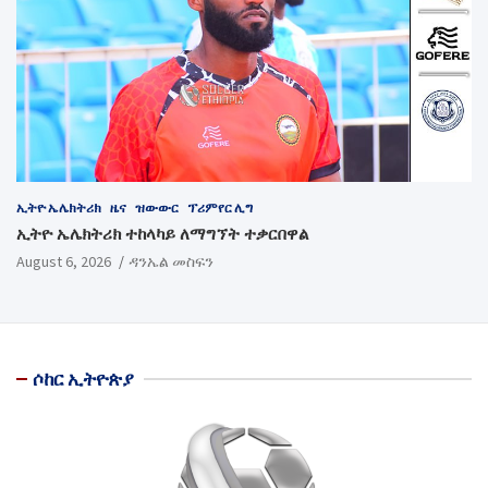
ኢትዮ ኤሌክትሪክ
ዜና
ዝውውር
ፕሪምየር ሊግ
ኢትዮ ኤሌክትሪክ ተከላካይ ለማግኘት ተቃርበዋል
August 6, 2026
ዳንኤል መስፍን
ሶከር ኢትዮጵያ