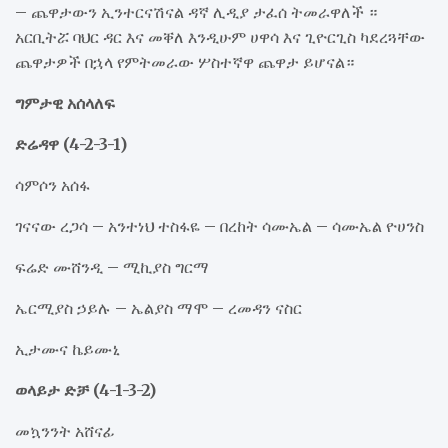
– ጨዋታውን ኢንተርናሽናል ዳኛ ሊዲያ ታፈሰ ትመራዋለች ።
አርቢትሯ ባህር ዳር እና መቐለ እንዲሁም ሀዋሳ እና ጊዮርጊስ ካደረጓቸው
ጨዋታዎች በኋላ የምትመራው ሦስተኛዋ ጨዋታ ይሆናል።
ግምታዊ አሰላለፍ
ድሬዳዋ (4-2-3-1)
ሳምሶን አሰፋ
ገናናው ረጋሳ – አንተነህ ተስፋዬ – በረከት ሳሙኤል – ሳሙኤል ዮሀንስ
ፍሬድ ሙሸንዲ – ሚኪያስ ግርማ
ኤርሚያስ ኃይሉ – ኤልያስ ማሞ – ረመዳን ናስር
ኢታሙና ኬይሙኒ
ወላይታ ድቻ (4-1-3-2)
መኳንንት አሸናፊ