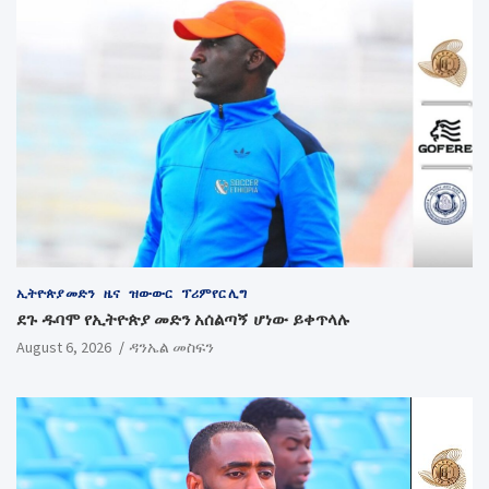
ኢትዮጵያ መድን
ዜና
ዝውውር
ፕሪምየር ሊግ
ደጉ ዱባሞ የኢትዮጵያ መድን አሰልጣኝ ሆነው ይቀጥላሉ
August 6, 2026
ዳንኤል መስፍን