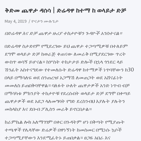
ቅድመ ጨዋታ ዳሰሳ | ድሬዳዋ ከተማ ከ ወላይታ ድቻ
May 4, 2019
ዮናታን ሙሉጌታ
በድሬዳዋ እና ድቻ ጨዋታ ዙሪያ ተከታዮቹን ጉዳዮች አንስተናል።
በድሬዳዋ ስታድየም የሚደረገው ይህ ጨዋታ ተጋጣሚዎቹ በተለይም
ደግሞ ወላይታ ድቻ ከወራጅ ቀጠናው ለመራቅ በሚያደርገው ጥረት
ውስጥ ወሳኝ ይሆናል። ከሦስት ተከታታይ ድሎች በኋላ ጎንደር ላይ
ሽንፈት አስተናግደው የተመለሱት ድሬዳዋ ከተማዎች ነጥባቸውን ከ30
በላይ በማሳለፍ ወደ ሰንጠረዡ አጋማሽ ለመጠጋት ወደ አሸናፊነት
መመለስ ይጠበቅባቸዋል። ባለፉት ሁለት ጨዋታዎች አንድ ነጥብ ብቻ
በማሳካቱ ምክንያት ተከታዮቹ የደረሱበት ወላይታ ድቻ ደግሞ በቀጣይ
ጨዋታዎች ወደ አደጋ ላለመግባት የግድ ደረስንብህ እያሉት ያሉትን
መከላከያ እና ደቡብ ፖሊስን መራቅ ይኖርበታል።
ከራምኬል ሎክ አለማገገም በቀር በጉዳትም ሆነ በቅጣት የሚያጡት
ተጫዋች የሌላቸው ድሬዎች በዋነኝነት ከመስመር በሚነሱ ኳሶች
ተጋጣሚያቸውን እንደሚፈትኑ ይጠበቃል። ፀጋዬ አበራ እና