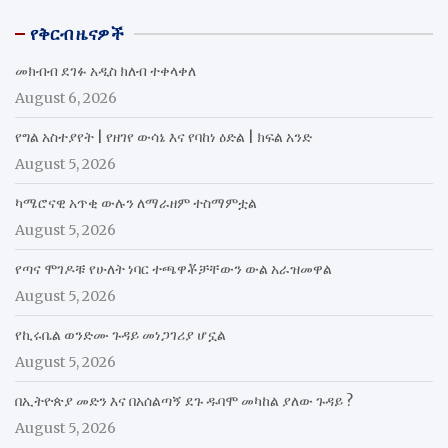
የቅርብ ዜናዎች
መክብብ ደገፉ አዲስ ክለብ ተቀላቀለ
August 6, 2026
የግል አስተያየት | የዘገየ ውሳኔ እና የባከነ ዕድል | ክፍል አንድ
August 5, 2026
ካሜሮናዊ አጥቂ ውሉን ለማራዘም ተስማምቷል
August 5, 2026
የጣና ሞገዶቹ የሁለት ነባር ተጫዋቾቻቸውን ውል አራዝመዋል
August 5, 2026
የኪሩቤል ወንድሙ ጉዳይ መነጋገሪያ ሆኗል
August 5, 2026
በኢትዮጵያ መድን እና በአሰልጣኝ ደጉ ዱባሞ መካከል ያለው ጉዳይ ?
August 5, 2026