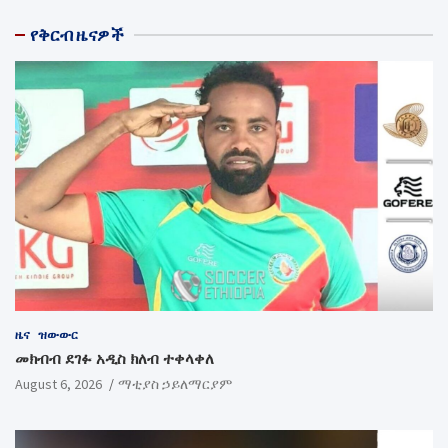
የቅርብ ዜናዎች
ዜና
ዝውውር
መክብብ ደገፉ አዲስ ክለብ ተቀላቀለ
August 6, 2026
ማቲያስ ኃይለማርያም