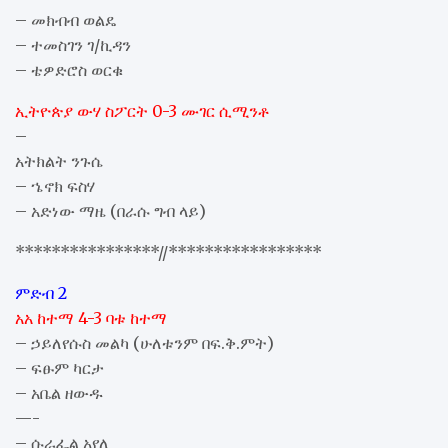
– መክብብ ወልዴ
– ተመስገን ገ/ኪዳን
– ቴዎድሮስ ወርቁ
ኢትዮጵያ ውሃ ስፖርት 0-3 ሙገር ሲሚንቶ
–
አትክልት ንጉሴ
– ኄኖክ ፍስሃ
– አድነው ማዜ (በራሱ ግብ ላይ)
****************//*****************
ምድብ 2
አአ ከተማ 4-3 ባቱ ከተማ
– ኃይለየሱስ መልካ (ሁለቱንም በፍ.ቅ.ምት)
– ፍፁም ካርታ
– አቤል ዘውዱ
—-
– ሱራፌል አየለ