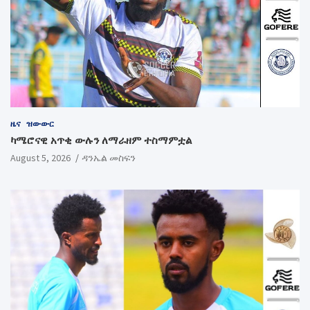
ዜና
ዝውውር
ካሜሮናዊ አጥቂ ውሉን ለማራዘም ተስማምቷል
August 5, 2026
ዳንኤል መስፍን