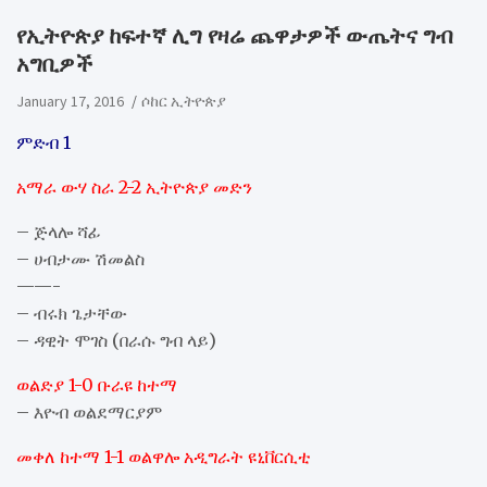
የኢትዮጵያ ከፍተኛ ሊግ የዛሬ ጨዋታዎች ውጤትና ግብ
አግቢዎች
January 17, 2016
ሶከር ኢትዮጵያ
ምድብ 1
አማራ ውሃ ስራ 2-2 ኢትዮጵያ መድን
– ጅላሎ ሻፊ
– ሀብታሙ ሽመልስ
——-
– ብሩክ ጌታቸው
– ዳዊት ሞገስ (በራሱ ግብ ላይ)
ወልድያ 1-0 ቡራዩ ከተማ
– እዮብ ወልደማርያም
መቀለ ከተማ 1-1 ወልዋሎ አዲግራት ዩኒቨርሲቲ