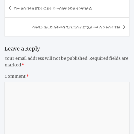
Post
ሽመልስ በቀለ በፔትሮጀት የመሰለፍ ዕድል ተነፍጎታል
navigation
ሳላዲን ሰኢድ ለቅዱስ ጊዮርጊስ ፈርሟል መባሉን አስተባበለ
Leave a Reply
Your email address will not be published.
Required fields are
marked
*
Comment
*