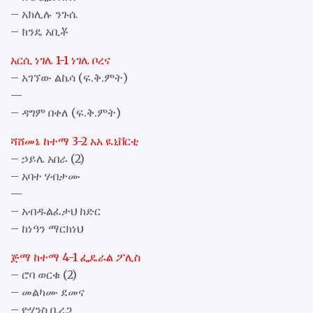
– አክሊሉ ንጉሴ
– ክንዴ አቢቾ
አርሲ ነገሌ 1-1 ነገሌ ቦረና
– አገኘው ልኬሳ (ፍ.ቅ.ምት)
—
– ዳግም በቀለ (ፍ.ቅ.ምት)
ሻሸመኔ ከተማ 3-2 አአ ዪኒቨርቲ
– ኃይሌ አበራ (2)
– አባተ ሃብታሙ
—
– አብዱልፈታህ ከድር
– ከነዓን ማርክነህ
ጅማ ከተማ 4-1 ፌዴራል ፖሊስ
– ሮባ ወርቁ (2)
– መልካሙ ደመና
– ዮሃንስ ቢረጋ