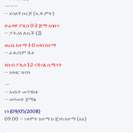
——–
– ደሳለኝ ቡርጆ (ፍ.ቅ.ምት)
ድሬዳዋ ፖሊስ 0-2 ጅማ አባቡና
– ፓትሪክ ሉቢች (2)
ወራቤ ከተማ 1-0 ሀላባ ከተማ
– ፈቱረሂም ሼቶ
ደቡብ ፖሊስ 1-2 ናሽናል ሴሜንት
– አላዛር ዝናቡ
—
– አብነት መንግስቱ
– መሃመድ ጀማል
ነገ (09/05/2008)
09:00 – ነቀምት ከተማ ከ ጂንካ ከተማ (አአ)