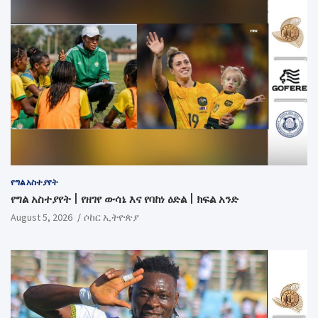
የግል አስተያየት
የግል አስተያየት | የዘገየ ውሳኔ እና የባከነ ዕድል | ክፍል አንድ
August 5, 2026
ሶከር ኢትዮጵያ