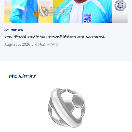
ዜና
ዝውውር
የጣና ሞገዶቹ የሁለት ነባር ተጫዋቾቻቸውን ውል አራዝመዋል
August 5, 2026
ዳንኤል መስፍን
ሶከር ኢትዮጵያ