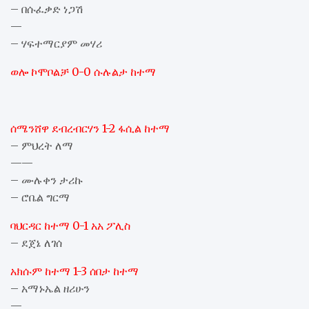
– በሱፈቃድ ነጋሽ
—
– ሃፍተማርያም መሃሪ
ወሎ ኮሞቦልቻ 0-0 ሱሉልታ ከተማ
ሰሜንሸዋ ደብረብርሃን 1-2 ፋሲል ከተማ
– ምህረት ለማ
——
– ሙሉቀን ታሪኩ
– ሮቤል ግርማ
ባህርዳር ከተማ 0-1 አአ ፖሊስ
– ደጀኔ ለገሰ
አክሱም ከተማ 1-3 ሰበታ ከተማ
– አማኑኤል ዘሪሁን
—