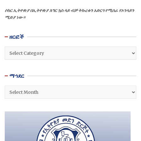
ሶከር ኢትዮጵያ በኢትዮጵያ እግር ኳስ ላይ ብቻ ትኩረቱን አድርጎ የሚሰራ የኦንላይን
ሚድያ ነው።
ዘርፎች
ዘርፎች
ማኅደር
ማኅደር