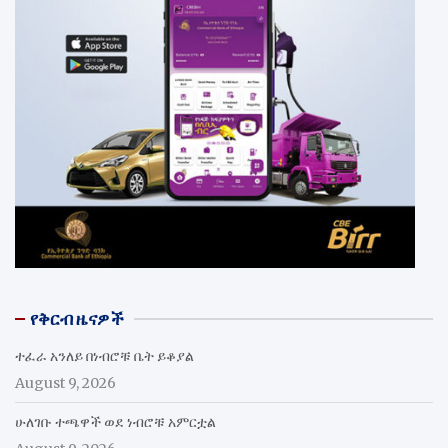
የቅርብ ዜናዎች
ተፈራ አንለይ በነብሮቹ ቤት ይቆያል
August 9, 2026
ሁለገቡ ተጫዋች ወደ ነብሮቹ አምርቷል