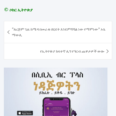
© ሶከር ኢትዮጵያ
Post
“ለረጅም ጊዜ ከሜዳ በመራቄ በሂደት እንደምሻሻል ነው የማምነው” ኦሴ
navigation
ማውሊ
የኢትዮጵያ ከፍተኛ ሊግ የዓርብ ጨዋታዎች ውሎ