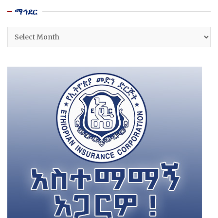
ማኅደር
ማኅደር