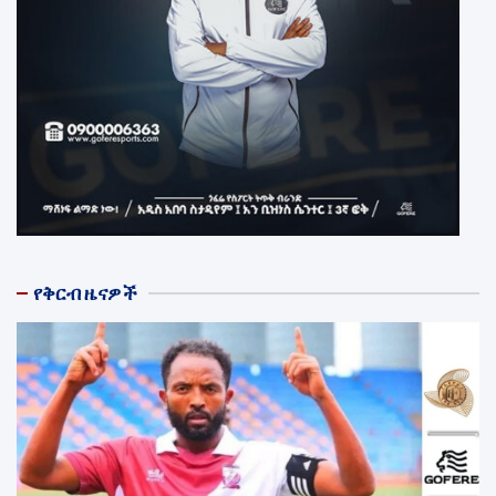
የቅርብ ዜናዎች