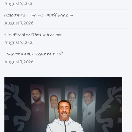
August 7, 2026
በርበሬዎቹ የፊት መስመር ተጫዋች አስፈረሙ
August 7, 2026
የጣና ሞገዶቹ የአማካዩን ውል አራዘሙ
August 7, 2026
የአዲስ ግደይ ቀጣይ ማረፊያ የት ይሆን?
August 7, 2026