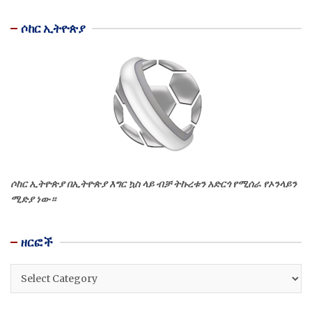
ሶከር ኢትዮጵያ
ሶከር ኢትዮጵያ በኢትዮጵያ እግር ኳስ ላይ ብቻ ትኩረቱን አድርጎ የሚሰራ የኦንላይን
ሚድያ ነው።
ዘርፎች
ዘርፎች