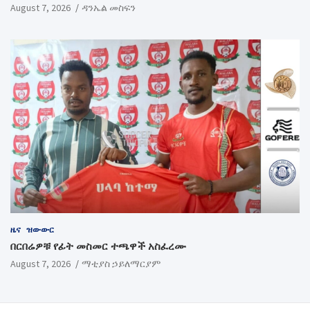
August 7, 2026
ዳንኤል መስፍን
ዜና
ዝውውር
በርበሬዎቹ የፊት መስመር ተጫዋች አስፈረሙ
August 7, 2026
ማቲያስ ኃይለማርያም