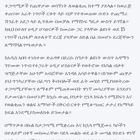
ተጋጣሚዎች የጨዋታው ወሳኝነት ለወልቂጤ ከተማ ያደላል። ከወራጅ
ቀጠናው አራት ነጥቦች ርቀት ላይ ብቻ የተቀመጠው ቡድኑ ተጨማሪ
ሽንፈት አደጋ ላይ ሊጥለው በመቻሉ የማሸነፍ ግዴታ ውስጥ ይገኛል።
ከዚህ በተለየ ሀዲያ ሆሳዕናዎች ከመሪው ጋር ያላቸው ልዩነት ወደ 15
ነጥቦች ቢሰፋም ለሁለተኛ ደረጃ ያላቸው ዕድል ሰፊ በመሆኑ ደረጃቸውን
ለማሻሻል የጫወታሉ።
ከአዲስ አበባ ተነስተው ድሬዳዋ በደረሱ ሰዓታት ልዩነት ውስጥ አዳማን
ገጥመው ነጥብ የተጋሩት ሀዲያ ሆስዕናዎች የወትሮው የአካል ብቃት
ዝግጅታቸው አሁንም አብሯቸው እንዳለ አሳይተዋል። በነገውም ጨዋታ
ይህ ጥንካሪያቸው በፈጣን ቅብብሎች ወደ ፊት መሄድ የሚያዘወትረው
ተጋጣሚያቸውን ለማቆም የሚጠቀሙበት ዋነኛ መሳሪያቸው እንደሆነ
ይታመናል። በመሆኑም ከኳሱ ውጪ በንቃት የኋላ ክፍሉን የሚሸፍን እና
የወልቂጤን ቁልፍ አማካዮች በቅርብ ርቀት የሚቆጣጠር ታታሪ የአማካይ
ክፍል እንደሚያስመለክቱ ይገመታል።
በማጥቃቱ በኩል ከታጋጣሚ የሚቋረጡ እና ከኋላ የሚጀመሩ ካሶችን
በተለይም በቀኝ መስመራቸው ባደላ መልኩ ወደ ፊት መጣል የቡድኑ ዋነኛ