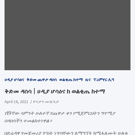
ሀዲያ ሆሳዕና
ቅድመ ጨዋታ ዳሰሳ
ወልቂጤ ከተማ
ዜና
ፕሪምየር ሊግ
ቅድመ ዳሰሳ | ሀዲያ ሆሳዕና ከ ወልቂጤ ከተማ
April 16, 2021
ዮናታን ሙሉጌታ
የ19ኛው ሳምንት ሁለተኛ የጨዋታ ቀን የሚጀምርበትን ግጥሚያ
በዳሰሳችን ተመልክተነዋል።
በድሬዳዋ የመጀመሪያ ሦስት ነጥባቸውን ለማግኘት ከሚፋለሙት ሁለቱ