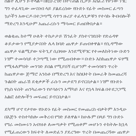
ስልት ሊሆን ይችላል። በዚህ ረገድ በተናጠል ሲታይ አስፈሪ የሆነው ነገር
ግን ተፈላጊው መናበብ ላይ ያልደረሰው የቡድኑ የፊት መስመር ፈጣን
ኳሶችን አውርዶ በተጋጣሚ ሳጥን ዙሪያ ተፈላጊዎቹን የተሳኩ ቅብብሎች
ማድረግ እንዲሁም አጨራረሱን ማሳመር ይጠበቅበታል።
ወልቂጤ ከተማ ሁለት ተከታታይ ሽንፈት ያስተናገደበት የድሬዳዋ
ቆይታውን የሚያቃናበት ሌላ ከባድ ጨዋታ ይጠብቀዋል። የሲዳማው
ጨዋታ ፍልሚያው ፍትጊያ ሲበዛው እንደሚቸገር የተመለከትነው ቡድን
ነገም ተመሳሳይ ተጋጣሚ ነው የሚጠብቀው። ቡድኑ እስከጨዋታ ፍፃሜ
የሚፋለምበት መንገድ ይበል የሚያሰኝ ቢሆንም ተመሳሳዩን ጥረት
ከጨዋታው ጅማሮ አንስቶ በማድረግ እና ከስህተት በመራቅ ከመጨረሻ
ጉልበት ጨራሽ ደቂቃዎች ራሱን መታደግ ይኖርበታል። ነገም የቡድኑ
የኳስ ፍሰት ጠንካራውን የሆሳዕናን አማካይ እና የኋላ ክፍል በተደጋጋሚ
አልፎ ዕድሎችን መፍጠር ይኖርበታል።
ደካማ ሆኖ የታየው የቡድኑ የፊት መስመር የመጨረስ ብቃትም እንዲሁ
በእጅጉ ተስተካክሎ መቅረብ የግድ ይለዋል። ከሁሉም በላይ ግን ቡድኑ
የግራ መስመሩን አብዝቶ ለመጣቃት የሚጠቀም መሆኑን ተከትሎ ከኋላ
የሚፈጠረውን ክፍተት ለመድፈን ያደረግው ጥረት በመጨረሻው ጨዋታ