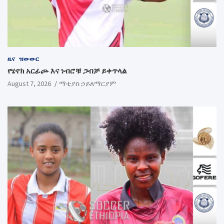
ዜና
ዝውውር
የሄኖክ አርፊጮ እና ነብሮቹ ጋብቻ ይቀጥላል
August 7, 2026
ማቲያስ ኃይለማርያም