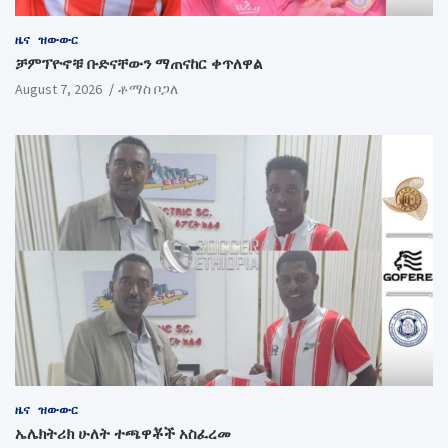
ዜና
ዝውውር
ቻምፕዮኖቹ ቡድናቸውን ማጠናከር ቀጥለዋል
August 7, 2026
ቶማስ ቦጋለ
ዜና
ዝውውር
ኤሌክትሪክ ሁለት ተጫዋቾች አስፈረመ