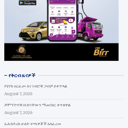
የቅርብ ዜናዎች
የሄኖክ አርፊጮ እና ነብሮቹ ጋብቻ ይቀጥላል
August 7, 2026
ቻምፕዮኖቹ ቡድናቸውን ማጠናከር ቀጥለዋል
August 7, 2026
ኤሌክትሪክ ሁለት ተጫዋቾች አስፈረመ