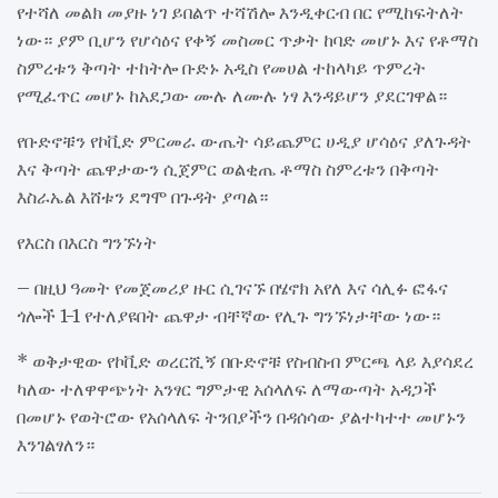
የተሻለ መልክ መያዙ ነገ ይበልጥ ተሻሽሎ እንዲቀርብ በር የሚከፍትለት
ነው። ያም ቢሆን የሆሳዕና የቀኝ መስመር ጥቃት ከባድ መሆኑ እና የቶማስ
ስምረቱን ቅጣት ተከትሎ ቡድኑ አዲስ የመሀል ተከላካይ ጥምረት
የሚፈጥር መሆኑ ከአደጋው ሙሉ ለሙሉ ነፃ እንዳይሆን ያደርገዋል።
የቡድኖቹን የኮቪድ ምርመራ ውጤት ሳይጨምር ሀዲያ ሆሳዕና ያለጉዳት
እና ቅጣት ጨዋታውን ሲጀምር ወልቂጤ ቶማስ ስምረቱን በቅጣት
እስራኤል እሸቱን ደግሞ በጉዳት ያጣል።
የእርስ በእርስ ግንኙነት
– በዚህ ዓመት የመጀመሪያ ዙር ሲገናኙ በሄኖክ አየለ እና ሳሊፉ ፎፋና
ጎሎች 1-1 የተለያዩበት ጨዋታ ብቸኛው የሊጉ ግንኙነታቸው ነው።
* ወቅታዊው የኮቪድ ወረርሺኝ በቡድኖቹ የስብስብ ምርጫ ላይ እያሳደረ
ካለው ተለዋዋጭነት አንፃር ግምታዊ አሰላለፍ ለማውጣት አዳጋች
በመሆኑ የወትሮው የአሰላለፍ ትንበያችን በዳሰሳው ያልተካተተ መሆኑን
እንገልፃለን።