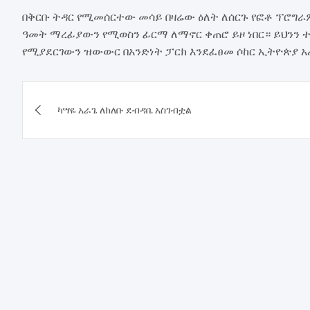
በቅርቡ ትዳር የሚመሰርተው መሳይ በዛሬው ዕለት ለሰርጉ የፎቶ ፕሮግራም
ዓመት ማረፊያውን የሚወስን ፊርማ ለማኖር ቀጠሮ ይዞ ነበር። ይህንን 
የሚያደርገውን ዝውውር በአንድነት ፓርክ እንደፈፀመ ሶከር ኢትዮጵያ 
Post
ካሣዬ አራጌ ለክለቡ ደብዳቤ አስገብቷል
navigation