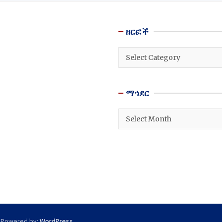
ዘርፎች
ዘርፎች
ማኅደር
ማኅደር
 Powered by:
WordPress