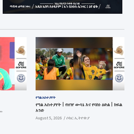
የግል አስተያየት
የግል አስተያየት | የዘገየ ውሳኔ እና የባከነ ዕድል | ክፍል
አንድ
ም
August 5, 2026
ሶከር ኢትዮጵያ