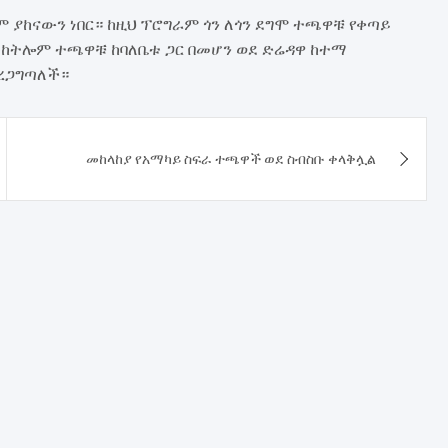
 ያከናውን ነበር። ከዚህ ፕሮግራም ጎን ለጎን ደግሞ ተጫዋቹ የቀጣይ
ተከትሎም ተጫዋቹ ከባለቤቱ ጋር በመሆን ወደ ድሬዳዋ ከተማ
አረጋግጣለች።
መከላከያ የአማካይ ስፍራ ተጫዋች ወደ ስብስቡ ቀላቅሏል