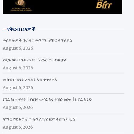
የቅርብ ዜናዎች
ወልዋሎዎች ቡድናቸውን ማጠናከር ቀጥለዋል
August 6, 2026
የሊጉ ኮከብ ግብ ጠባቂ ማረፍያው ታውቋል
August 6, 2026
መክብብ ደገፉ አዲስ ክለብ ተቀላቀለ
August 6, 2026
የግል አስተያየት | የዘገየ ውሳኔ እና የባከነ ዕድል | ክፍል አንድ
August 5, 2026
ካሜሮናዊ አጥቂ ውሉን ለማራዘም ተስማምቷል
August 5, 2026