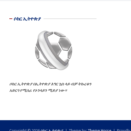
ሶከር ኢትዮጵያ
ሶከር ኢትዮጵያ በኢትዮጵያ እግር ኳስ ላይ ብቻ ትኩረቱን
አድርጎ የሚሰራ የኦንላይን ሚድያ ነው።
Copyright © 2026
ሶከር ኢትዮጵያ
Theme by:
Theme Horse
Proudly