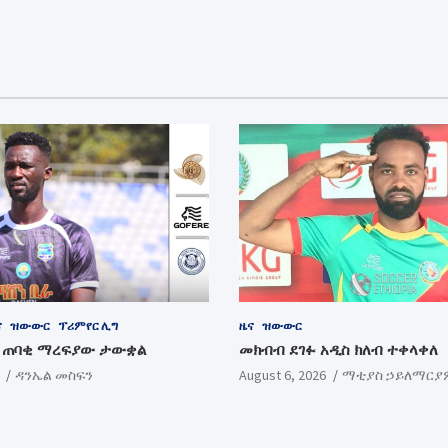
ና
ዝውውር
ፕሪምየር ሊግ
ዜና
ዝውውር
ብ ጠባቂ ማረፍያው ታውቋል
መክብብ ደገፉ አዲስ ክለብ ተቀላቀለ
ዳንኤል መስፍን
August 6, 2026
ማቲያስ ኃይለማርያ