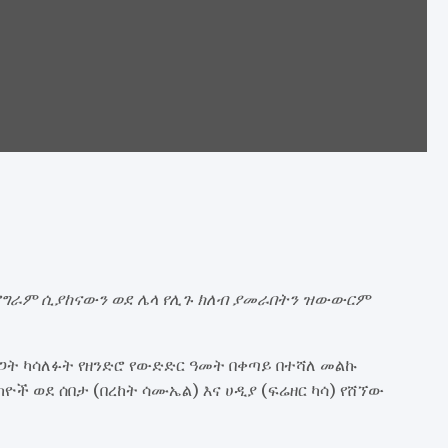
ፕሮግራም ሲያከናውን ወደ ሌላ የሊጉ ክለብ ያመራበትን ዝውውርም
ት ካሳለፉት የዘንድሮ የውድድር ዓመት በቀጣይ በተሻለ መልኩ
ች ወደ ሰበታ (በረከት ሳሙኤል) እና ሀዲያ (ፍሬዘር ካሳ) የሸኘው