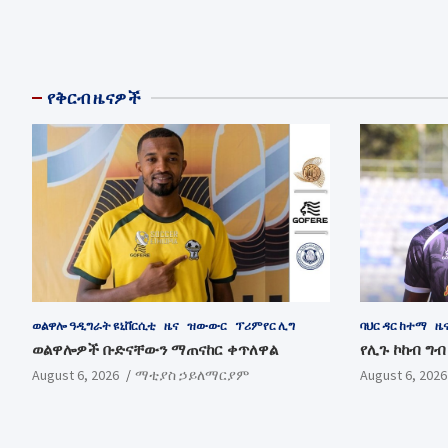
የቅርብ ዜናዎች
ወልዋሎ ዓዲግራት ዩኒቨርሲቲ
ዜና
ዝውውር
ፕሪምየር ሊግ
ባህር ዳር ከተማ
ዜ
ወልዋሎዎች ቡድናቸውን ማጠናከር ቀጥለዋል
የሊጉ ኮከብ ግ
August 6, 2026
ማቲያስ ኃይለማርያም
August 6, 2026