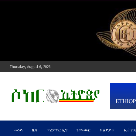
Skip
to
content
Thursday, August 6, 2026
ሶከር ኢትዮጵያ
የኢትዮጵያ እግርኳስ ድምፅ !
መነሻ
ዜና
ፕሪምየር ሊግ
ዝውውር
ዋልያዎቹ
ኢትዮ