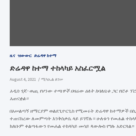
ዜና
ዝውውር
ድሬዳዋ ከተማ
ድሬዳዋ ከተማ ተከላካይ አስፈርሟል
August 4, 2021
ሚካኤል ለገሠ
አዲስ ጎጆ-ወጪ የሆነው ተጫዋች በዛሬው ዕለት ከባለቤቱ ጋር የፎቶ 
አጠናቋል።
በአሠልጣኝ ዘማርያም ወልደጊዮርጊስ የሚመሩት ድሬዳዋ ከተማዎች በስጋ
ተጠናክረው ለመምጣት እንቅስቃሴ ላይ ይገኛሉ። ሁለቱን የመሐል ተከላካዮ
ክለቡም ቀልጣፋውን የመሐል ተከላካይ መሳይ ጳውሎስ የግሉ አድርጓል።