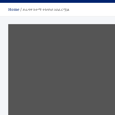
Home
ድሬዳዋ ከተማ ተከላካይ አስፈርሟል