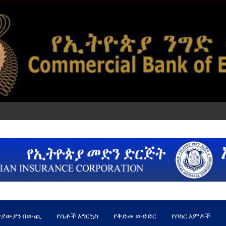
ጵያውያን በውጪ
የሴቶች እግርኳስ
የቅድመ ውድድር
የሶከር አምዶች