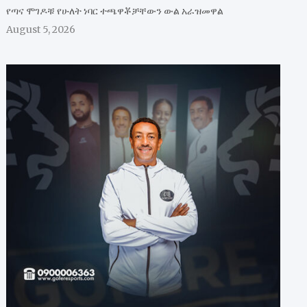
የጣና ሞገዶቹ የሁለት ነባር ተጫዋቾቻቸውን ውል አራዝመዋል
August 5, 2026