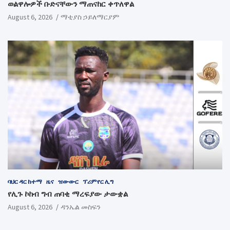
ወልዋሎዎች ቡድናቸውን ማጠናከር ቀጥለዋል
August 6, 2026
ማቲያስ ኃይለማርያም
ባህር ዳር ከተማ
ዜና
ዝውውር
ፕሪምየር ሊግ
የሊጉ ኮከብ ግብ ጠባቂ ማረፍያው ታውቋል
August 6, 2026
ዳንኤል መስፍን