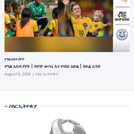
የግል አስተያየት
የግል አስተያየት | የዘገየ ውሳኔ እና የባከነ ዕድል | ክፍል አንድ
August 5, 2026
ሶከር ኢትዮጵያ
ሶከር ኢትዮጵያ