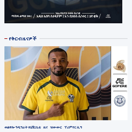
የቅርብ ዜናዎች
ወልዋሎ ዓዲግራት ዩኒቨርሲቲ
ዜና
ዝውውር
ፕሪምየር ሊግ