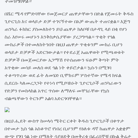
ተመዝግበዋል።
በሼር ሜዳ የምድባቸው የመጀመርያ ጨዋታቸውን በድል የጀመሩት ቅዱስ
ጊዮርጊስ እና ወላይታ ድቻ ተገናኝተው በአቻ ውጤት ተጠናቋል። እጅግ
ጠንካራ ፉክክር ያስመለከተን ይህ ጨዋታ ክለቦቹ በታዳጊ ላይ በቂ የሆነ
ስራ እየሠሩ መሆኑን እንቅስቃሴያቸው ያረጋግጣል። ጥቂት የጎል
ሙከራዎች በተመለከትንበት በዚህ ጨዋታ ጥቂቱንም ሙከራ ቢሆን
ወላይታ ድቻዎች አድርገውታል። የተደራጀ አጨዋወት የሚጫወቱት
ድቻዎች በመጀመርያው አጋማሽ የተሰጠውን ፍፁም ቅጣት ምት
አጥቂው መሳይ መለሰ ወደ ጎል ነት ቀይሮታል። ኳሱን በሚገባ
ተቆጣጥረው ወደ ፊት ለመሄድ ቢሞክሩም ሦስተኛው የሜዳ ክፍል
ሲደርሱ ካለመረጋጋት የተነሳ የሚያባክኑት ጊዮርጊሶች ጠንካራውን
የድቻን የመከላከል አጥር ጥሰው ለማለፍ መቸገራቸው የኳስ
ብልጫቸውን ትርጉም አልባ አድርጎባቸዋል።
በዚህ ሒደት ውስጥ ከሠላሳ ሜትር ርቀት ቅዱስ ጊዮርጊሶች በቀጥታ
በተመታ ኳስ ጎል አስቆጥሮ የነበረ ቢሆንም የዕለቱ ዳኛ ከጨዋታ አቋቋም
ውጭ የገባ ጎል ነው በማለት ሳያፀድቅ በመቅረቱ በፈረሰኞቹ በኩል ቅሬታ