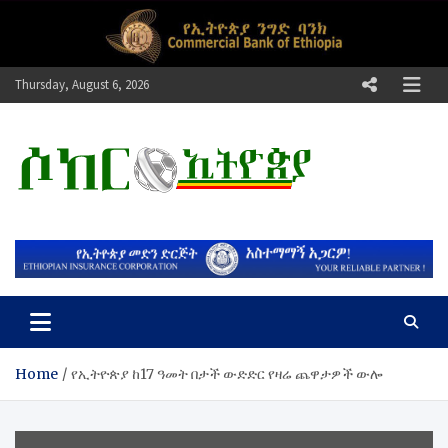
Skip
to
content
Thursday, August 6, 2026
ሶከር ኢትዮጵያ
የኢትዮጵያ እግርኳስ ድምፅ !
Home
የኢትዮጵያ ከ17 ዓመት በታች ውድድር የዛሬ ጨዋታዎች ውሎ