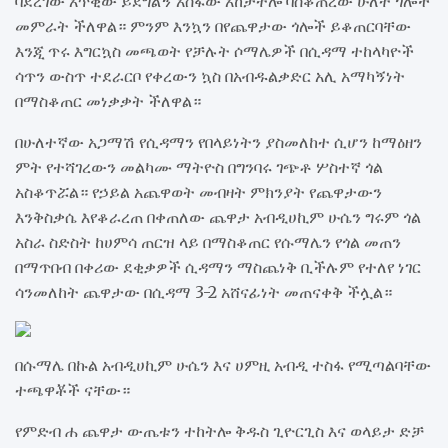
ባደረገው አጥቂው ይደግልኝ አስፋው አከታትሎ ባስቆጠረው ሁለት ጎሎች
መምራት ችለዋል። ምንም እንኳን በየጨዋታው ጎሎች ይቆጠርባቸው
እንጂ ጥሩ እግርኳስ መጫወት የቻሉት ሶማሌዎች በሲዳማ ተከላካዮች
ሳጥን ውስጥ ተደራርቦ የቀረውን ኳስ በአብዱልቃድር አሊ አማካኝነት
በማስቆጠር መነቃቃት ችለዋል።
በሁለተኛው አጋማሽ የሲዳማን የበላይነትን ያስመለከተ ሲሆን ከማዕዘን
ምት የተሻገረውን መልካሙ ማትዮስ በግንባሩ ገጭቶ ሦስተኛ ጎል
አስቆጥሯል። የኃይል አጨዋወት መብዛት ምክንያት የጨዋታውን
እንቅስቃሴ እየቆራረጠ በቀጠለው ጨዋታ አብዲሀኪም ሁሴን ግሩም ጎል
አስራ ስድስት ከሀምሳ ጠርዝ ላይ በማስቆጠር የሱማሌን የጎል መጠን
በማጥበብ በቀሪው ደቂቃዎች ሲዳማን ማስጨነቅ ቢችሉም የተለየ ነገር
ሳንመለከት ጨዋታው በሲዳማ 3-2 አሸናፊነት መጠናቀቅ ችሏል።
በሱማሌ በኩል አብዲሀኪም ሁሴን እና ሀምዚ አብዲ ተስፋ የሚጣልባቸው
ተጫዋቾች ናቸው።
የምድብ ሐ ጨዋታ ውጤቱን ተከትሎ ቅዱስ ጊዮርጊስ እና ወላይታ ድቻ