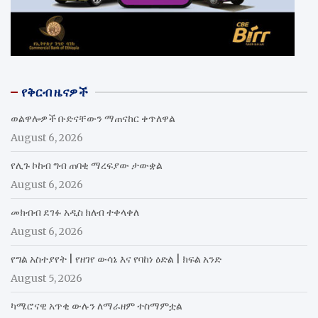
የቅርብ ዜናዎች
ወልዋሎዎች ቡድናቸውን ማጠናከር ቀጥለዋል
August 6, 2026
የሊጉ ኮከብ ግብ ጠባቂ ማረፍያው ታውቋል
August 6, 2026
መክብብ ደገፉ አዲስ ክለብ ተቀላቀለ
August 6, 2026
የግል አስተያየት | የዘገየ ውሳኔ እና የባከነ ዕድል | ክፍል አንድ
August 5, 2026
ካሜሮናዊ አጥቂ ውሉን ለማራዘም ተስማምቷል