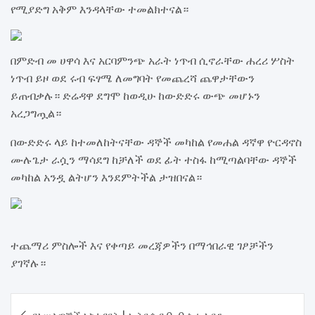
የሚያድግ አቅም እንዳላቸው ተመልክተናል።
በምድብ መ ሀዋሳ እና አርባምንጭ አራት ነጥብ ሲኖራቸው ሐረሪ ሦስት
ነጥብ ይዞ ወደ ሩብ ፍፃሜ ለመግባት የመጨረሻ ጨዋታቸውን
ይጠብቃሉ። ድሬዳዋ ደግሞ ከወዲሁ ከውድድሩ ውጭ መሆኑን
አረጋግጧል።
በውድድሩ ላይ ከተመለከትናቸው ዳኞች መካከል የመሐል ዳኛዋ ዮርዳኖስ
ሙሉጌታ ራሷን ማሳደግ ከቻለች ወደ ፊት ተስፋ ከሚጣልባቸው ዳኞች
መካከል አንዷ ልትሆን እንደምትችል ታዝበናል።
ተጨማሪ ምስሎች እና የቀጣይ መረጃዎችን በማኅበራዊ ገፆቻችን
ያገኛሉ።
Post