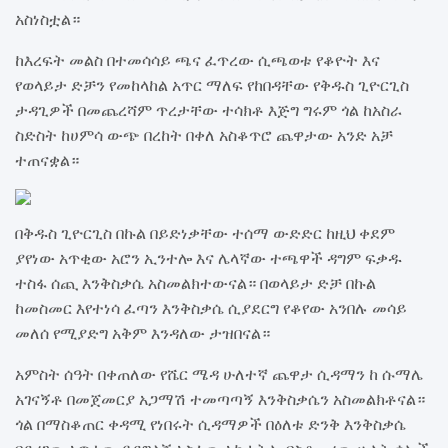
አስነስቷል።
ከእረፍት መልስ በተመሳሳይ ጫና ፈጥረው ሲጫወቱ የቆዮት እና
የወላይታ ድቻን የመከላከል አጥር ማለፍ የከበዳቸው የቅዱስ ጊዮርጊስ
ታዳጊዎች በመጨረሻም ጥረታቸው ተሳክቶ እጅግ ግሩም ጎል ከአስራ
ስድስት ከሀምሳ ውጭ በረከት በቀለ አስቆጥሮ ጨዋታው አንድ አቻ
ተጠናቋል።
በቅዱስ ጊዮርጊስ በኩል በይድነቃቸው ተሰማ ውድድር ከዚህ ቀደም
ያየነው አጥቂው አሮን ኢንተሎ እና ሌላኛው ተጫዋች ዳግም ፍቃዱ
ተስፋ ሰጪ እንቅስቃሴ አስመልክተውናል። በወላይታ ድቻ በኩል
ከመስመር እየተነሳ ፈጣን እንቅስቃሴ ሲያደርግ የቆየው አንበሉ መሳይ
መለሰ የሚያድግ አቅም እንዳለው ታዝበናል።
አምስት ሰዓት በቀጠለው የሼር ሜዳ ሁለተኛ ጨዋታ ሲዳማን ከ ሱማሌ
አገናኝቶ በመጀመርያ አጋማሽ ተመጣጣኝ እንቅስቃሴን አስመልክቶናል።
ጎል በማስቆጠር ቀዳሚ የነበሩት ሲዳማዎች በዕለቱ ድንቅ እንቅስቃሴ