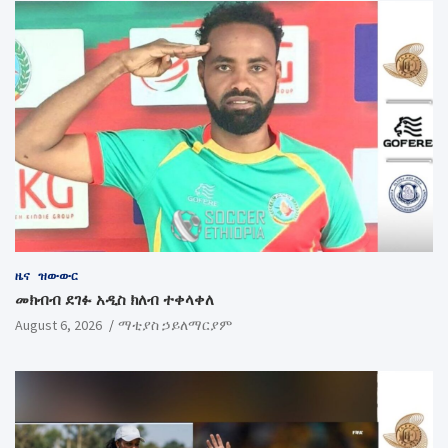
ዜና
ዝውውር
መክብብ ደገፉ አዲስ ክለብ ተቀላቀለ
August 6, 2026
ማቲያስ ኃይለማርያም