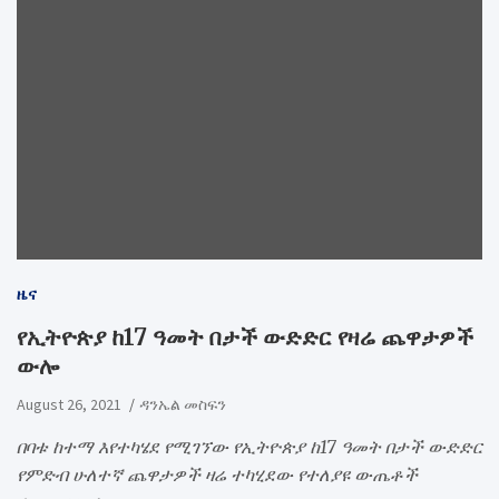
ዜና
የኢትዮጵያ ከ17 ዓመት በታች ውድድር የዛሬ ጨዋታዎች
ውሎ
August 26, 2021
ዳንኤል መስፍን
በባቱ ከተማ እየተካሄደ የሚገኘው የኢትዮጵያ ከ17 ዓመት በታች ውድድር
የምድብ ሁለተኛ ጨዋታዎች ዛሬ ተካሂደው የተለያዩ ውጤቶች