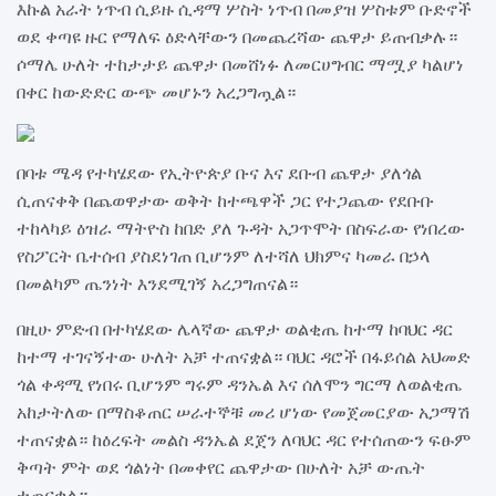
እኩል አራት ነጥብ ሲይዙ ሲዳማ ሦስት ነጥብ በመያዝ ሦስቱም ቡድኖች
ወደ ቀጣዩ ዙር የማለፍ ዕድላቸውን በመጨረሻው ጨዋታ ይጠብቃሉ።
ሶማሌ ሁለት ተከታታይ ጨዋታ በመሸነፉ ለመርሀግብር ማሟያ ካልሆነ
በቀር ከውድድር ውጭ መሆኑን አረጋግጧል።
በባቱ ሜዳ የተካሄደው የኢትዮጵያ ቡና እና ደቡብ ጨዋታ ያለጎል
ሲጠናቀቅ በጨወዋታው ወቅት ከተጫዋች ጋር የተጋጨው የደቡቡ
ተከላካይ ዕዝራ ማትዮስ ከበድ ያለ ጉዳት አጋጥሞት በስፍራው የነበረው
የስፖርት ቤተሰብ ያስደነገጠ ቢሆንም ለተሻለ ህክምና ካመራ በኃላ
በመልካም ጤንነት እንደሚገኝ አረጋግጠናል።
በዚሁ ምድብ በተካሄደው ሌላኛው ጨዋታ ወልቂጤ ከተማ ከባህር ዳር
ከተማ ተገናኝተው ሁለት አቻ ተጠናቋል። ባህር ዳሮች በፋይሰል አህመድ
ጎል ቀዳሚ የነበሩ ቢሆንም ግሩም ዳንኤል እና ሰለሞን ግርማ ለወልቂጤ
አከታትለው በማስቆጠር ሠራተኞቹ መሪ ሆነው የመጀመርያው አጋማሽ
ተጠናቋል። ከዕረፍት መልስ ዳንኤል ደጀን ለባህር ዳር የተሰጠውን ፍፁም
ቅጣት ምት ወደ ጎልነት በመቀየር ጨዋታው በሁለት አቻ ውጤት
ተጠናቋል።