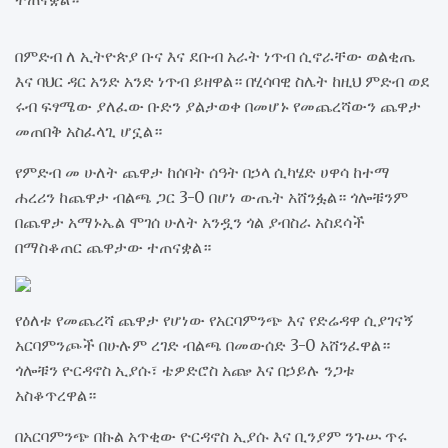
በምድብ ለ ኢትዮጵያ ቡና እና ደቡብ አራት ነጥብ ሲኖራቸው ወልቂጤ
እና ባህር ዳር አንድ አንድ ነጥብ ይዘዋል። በሂሳባዊ ስሌት ከዚህ ምድብ ወደ
ሩብ ፍፃሜው ያለፈው ቡድን ያልታወቀ በመሆኑ የመጨረሻውን ጨዋታ
መጠበቅ አስፈላጊ ሆኗል።
የምድብ መ ሁለት ጨዋታ ከሰባት ሰዓት በኃላ ሲካሄድ ሀዋሳ ከተማ
ሐረሪን ከጨዋታ ብልጫ ጋር 3-0 በሆነ ውጤት አሸንፏል። ጎሎቹንም
በጨዋታ አማኑኤል ሞገሰ ሁለት አንዷን ጎል ያብስራ አስደሳች
በማስቆጠር ጨዋታው ተጠናቋል።
የዕለቱ የመጨረሻ ጨዋታ የሆነው የአርባምንጭ እና የድሬዳዋ ሲያገናኝ
አርባምንጮች በሁሉም ረገድ ብልጫ በመውሰድ 3-0 አሸንፈዋል።
ጎሎቹን ዮርዳኖስ ኢያሱ፣ ቴዎድሮስ አጬ እና በኃይሉ ንጋቱ
አስቆጥረዋል።
በአርባምንጭ በኩል አጥቂው ዮርዳኖስ ኢያሱ እና ቢንያም ንጉሡ ጥሩ