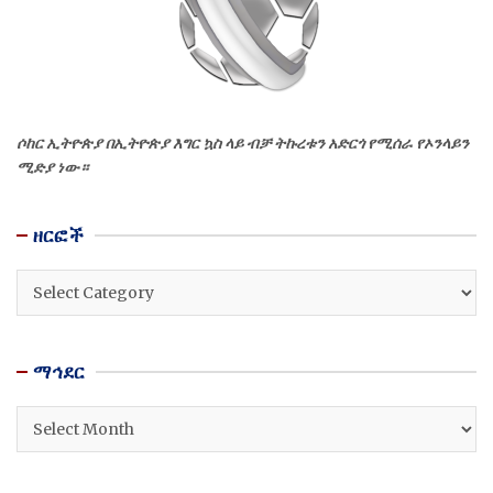
ሶከር ኢትዮጵያ በኢትዮጵያ እግር ኳስ ላይ ብቻ ትኩረቱን አድርጎ የሚሰራ የኦንላይን
ሚድያ ነው።
ዘርፎች
ዘርፎች
ማኅደር
ማኅደር