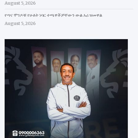
August 5, 2026
የጣና ሞገዶቹ የሁለት ነባር ተጫዋቾቻቸውን ውል አራዝመዋል
August 5, 2026