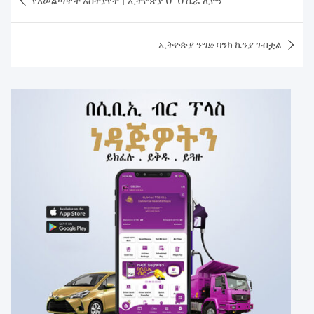
የአሠልጣኞች አስተያየት | ኢትዮጵያ 0-0 ሴራ ሊዮን
navigation
ኢትዮጵያ ንግድ ባንክ ኬንያ ገብቷል