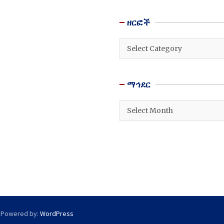
ዘርፎች
ዘርፎች
ማኅደር
ማኅደር
 Powered by:
WordPress