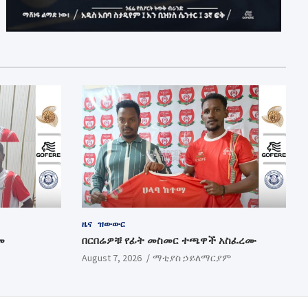
ዜና
ዝውውር
መ
በርበሬዎቹ የፊት መስመር ተጫዋች አስፈረሙ
August 7, 2026
ማቲያስ ኃይለማርያም