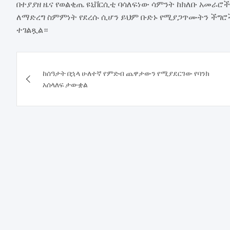
በተያያዘ ዜና የወልቂጤ ዩኒቨርሲቲ ባሳለፍነው ሳምንት ከክለቡ አመራሮች
ለማድረግ ስምምነት የደረሱ ሲሆን ይህም ቡድኑ የሚያጋጥሙትን ችግሮች
ተገልጿል።
Post
ከሰዓታት በኋላ ሁለተኛ የምድብ ጨዋታውን የሚያደርገው የባንክ
navigation
አሰላለፍ ታውቋል