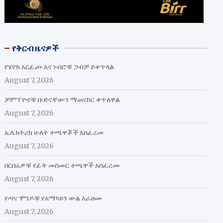
የቅርብ ዜናዎች
የሄኖክ አርፊጮ እና ነብሮቹ ጋብቻ ይቀጥላል
August 7, 2026
ቻምፕዮኖቹ ቡድናቸውን ማጠናከር ቀጥለዋል
August 7, 2026
ኤሌክትሪክ ሁለት ተጫዋቾች አስፈረመ
August 7, 2026
በርበሬዎቹ የፊት መስመር ተጫዋች አስፈረሙ
August 7, 2026
የጣና ሞገዶቹ የአማካዩን ውል አራዘሙ
August 7, 2026