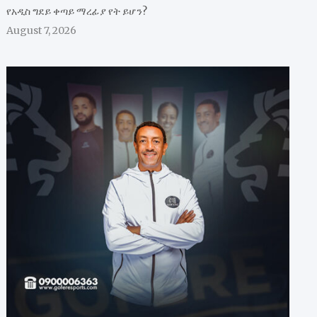
የአዲስ ግደይ ቀጣይ ማረፊያ የት ይሆን?
August 7, 2026