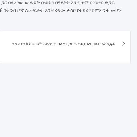
 ጋር ባደረገው ውይይት ቡድኑን በዓይነት እንዲሁም በገንዘብ ድጋፍ
 በቅርብ ሆኖ ለመፍታት እንዲረዳው ታስቦ የተደረገ ስምምነት መሆኑ
ንግድ ባንክ ከፍፁም የጨዋታ ብልጫ ጋር የዛንዚባሩን ክለብ አሸንፏል