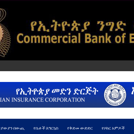
ጵያውያን በውጪ
የሴቶች እግርኳስ
የቅድመ ውድድር
የሶከር አምዶች