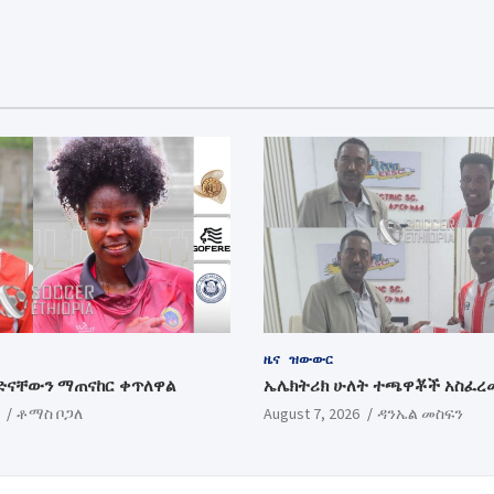
ዜና
ዝውውር
ድናቸውን ማጠናከር ቀጥለዋል
ኤሌክትሪክ ሁለት ተጫዋቾች አስፈረ
ቶማስ ቦጋለ
August 7, 2026
ዳንኤል መስፍን