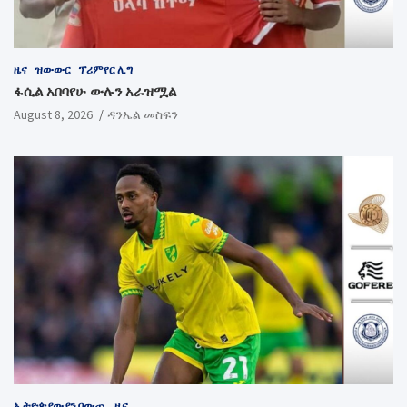
ዜና
ዝውውር
ፕሪምየር ሊግ
ፋሲል አበባየሁ ውሉን አራዝሟል
August 8, 2026
ዳንኤል መስፍን
ኢትዮጵያውያን በውጪ
ዜና