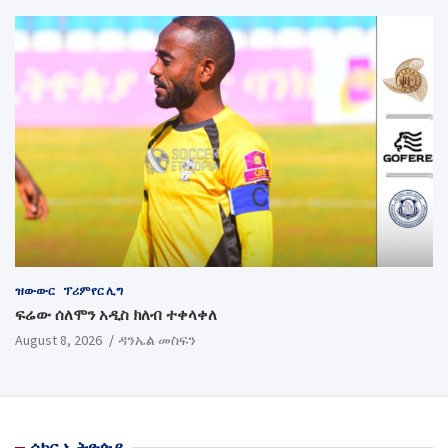
ዝውውር
ፕሪምየር ሊግ
ፍሬው ሰለሞን አዲስ ክለብ ተቀላቀለ
August 8, 2026
ዳንኤል መስፍን
ሶከር ኢትዮጵያ