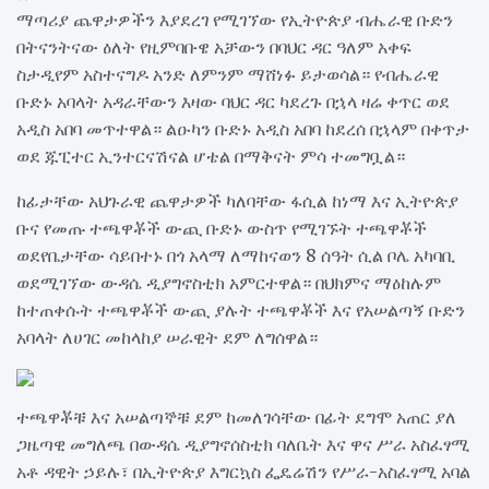
ማጣሪያ ጨዋታዎችን እያደረገ የሚገኘው የኢትዮጵያ ብሔራዊ ቡድን
በትናንትናው ዕለት የዚምባቡዌ አቻውን በባህር ዳር ዓለም አቀፍ
ስታዲየም አስተናግዶ አንድ ለምንም ማሸነፉ ይታወሳል። የብሔራዊ
ቡድኑ አባላት አዳራቸውን እዛው ባህር ዳር ካደረጉ በኋላ ዛሬ ቀጥር ወደ
አዲስ አበባ መጥተዋል። ልዑካን ቡድኑ አዲስ አበባ ከደረሰ በኋላም በቀጥታ
ወደ ጁፒተር ኢንተርናሽናል ሆቴል በማቅናት ምሳ ተመግቧል።
ከፊታቸው አህጉራዊ ጨዋታዎች ካለባቸው ፋሲል ከነማ እና ኢትዮጵያ
ቡና የመጡ ተጫዋቾች ውጪ ቡድኑ ውስጥ የሚገኙት ተጫዋቾች
ወደየቤታቸው ሳይበተኑ በጎ አላማ ለማከናወን 8 ሰዓት ሲል ቦሌ አካባቢ
ወደሚገኘው ውዳሴ ዲያግኖስቲክ አምርተዋል። በህክምና ማዕከሉም
ከተጠቀሱት ተጫዋቾች ውጪ ያሉት ተጫዋቾች እና የአሠልጣኝ ቡድን
አባላት ለሀገር መከላከያ ሠራዊት ደም ለግሰዋል።
ተጫዋቾቹ እና አሠልጣኞቹ ደም ከመለገሳቸው በፊት ደግሞ አጠር ያለ
ጋዜጣዊ መግለጫ በውዳሴ ዲያግኖሰስቲክ ባለቤት እና ዋና ሥራ አስፈፃሚ
አቶ ዳዊት ኃይሉ፣ በኢትዮጵያ እግርኳስ ፌዴሬሽን የሥራ-አስፈፃሚ አባል