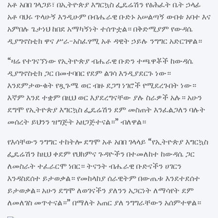
አቶ አበበ ገላጋይ፣ በኢትዮጵያ እግርኳስ ፌዴሬሽን የፅሕፈት ቤት ኃላፊ
አቶ ባህሩ ጥላሁኝ እንዲሁም በብሔራዊ ቡድኑ አሠልጣኝ ውበቱ አባተ እና
አምበሉ ጌታነህ ከበደ አማካኝነት ተሰጥቷል። በቅድሚያም የውዳሴ
ዲያግኖስቲክ ዋና ሥራ-አስፈፃሚ አቶ ዳዊት ኃይሉ ንግግር አድርገዋል።
“ዛሬ የተገናኘነው የኢትዮጵያ ብሔራዊ ቡድን ተጫዋቾች ከውዳሴ
ዲያግኖስቲክ ጋር በመተባበር የደም ልገሳ እንዲያደርጉ ነው።
እንደምታውቁት የጿጉሜ ወር ብዙ ደጋግ ነገሮች የሚደረጉበት ነው።
እኛም እንደ ተቋም በዚህ ወር እያደረግናቸው ያሉ ስራዎች አሉ። አሁን
ደግሞ የኢትዮጵያ እግርኳስ ፌዴሬሽን ደም መስጠት እንፈልጋለን ባሉት
መሰረት ይህንን ዝግጅት አዘጋጅተናል።” ብለዋል።
የእሳቸውን ንግግር ተከትሎ ደግሞ አቶ አበበ ገላላይ “የኢትዮጵያ እግርኳስ
ፌዴሬሽን ከዚህ ቀደም የህክምና ጉዳዮችን በተመለከተ ከውዳሴ ጋር
ለመስራት ተፈራርሞ ነበር። ትናንት ብሔራዊ ቡድናችን ሀገርን
እንዳስደሰተ ይታወቃል። የመከላከያ ሰራዊትም በውጤቱ እንደተደሰተ
ይታወቃል። አሁን ደግሞ ለወገናችን ያለንን አጋርነት ለማሳየት ደም
ለመለገስ መጥተናል።” በማለት አጠር ያለ ንግግራቸውን አሰምተዋል።