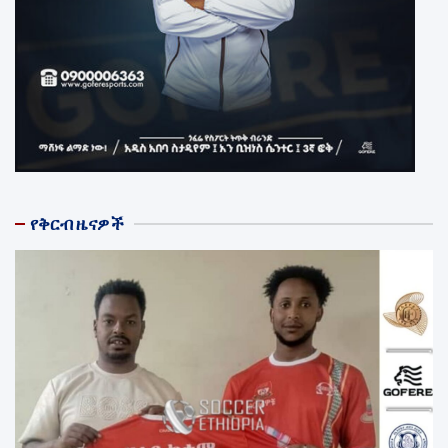
የቅርብ ዜናዎች