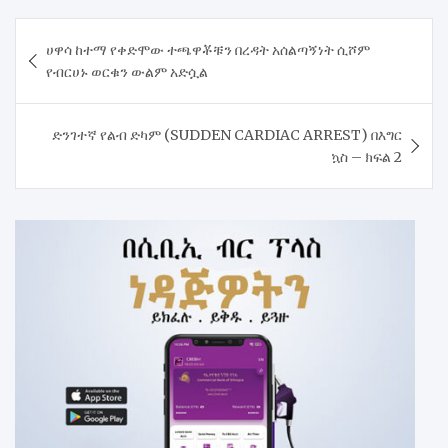
Post
ሀዋሳ ከተማ የቀድሞው ተጫዋቾቹን በረዳት አሰልጣኝነት ሲሾም
navigation
የብርሀኑ ወርቁን ውልም አድሷል
ድንገተኛ የልብ ድካም (SUDDEN CARDIAC ARREST) በእግር
ኳስ – ክፍል 2