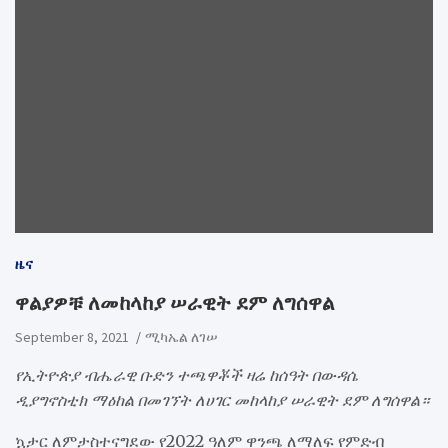
ዜና
ዋልያዎቹ ለመከላከያ ሠራዊት ደም ለግሰዋል
September 8, 2021
ሚካኤል ለገሠ
የኢትዮጵያ ብሔራዊ ቡድን ተጫዋቾች ዛሬ ከሰዓት በውዳሴ
ዲያግኖስቲክ ማዕከል በመገኘት ለሀገር መከላከያ ሠራዊት ደም ለግሰዋል።
ኳታር ለምታስተናግደው የ2022 ዓለም ዋንጫ ለማለፍ የምድብ