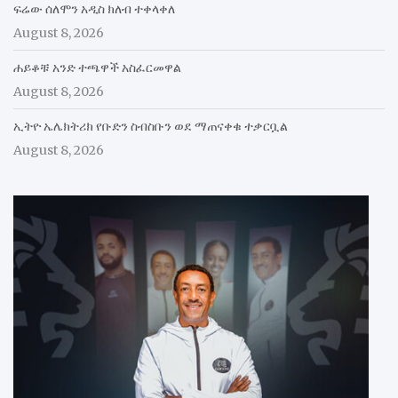
ፍሬው ሰለሞን አዲስ ክለብ ተቀላቀለ
August 8, 2026
ሐይቆቹ አንድ ተጫዋች አስፈርመዋል
August 8, 2026
ኢትዮ ኤሌክትሪክ የቡድን ስብስቡን ወደ ማጠናቀቁ ተቃርቧል
August 8, 2026