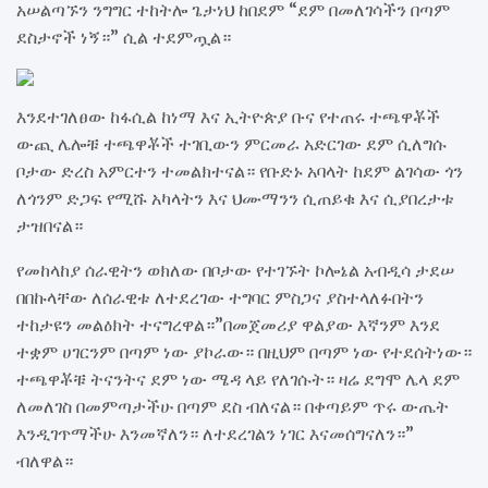
አሠልጣኙን ንግግር ተከትሎ ጌታነህ ከበደም “ደም በመለገሳችን በጣም
ደስታኖች ነኝ።” ሲል ተደምጧል።
እንደተገለፀው ከፋሲል ከነማ እና ኢትዮጵያ ቡና የተጠሩ ተጫዋቾች
ውጪ ሌሎቹ ተጫዋቾች ተገቢውን ምርመራ አድርገው ደም ሲለግሱ
ቦታው ድረስ አምርተን ተመልክተናል። የቡድኑ አባላት ከደም ልገሳው ጎን
ለጎንም ድጋፍ የሚሹ አካላትን እና ህሙማንን ሲጠይቁ እና ሲያበረታቱ
ታዝበናል።
የመከላከያ ሰራዊትን ወክለው በቦታው የተገኙት ኮሎኔል አብዲሳ ታደሠ
በበኩላቸው ለሰራዊቱ ለተደረገው ተግባር ምስጋና ያስተላለፉበትን
ተከታዩን መልዕክት ተናግረዋል።”በመጀመሪያ ዋልያው እኛንም እንደ
ተቋም ሀገርንም በጣም ነው ያኮራው። በዚህም በጣም ነው የተደሰትነው።
ተጫዋቾቹ ትናንትና ደም ነው ሜዳ ላይ የለገሱት። ዛሬ ደግሞ ሌላ ደም
ለመለገስ በመምጣታችሁ በጣም ደስ ብለናል። በቀጣይም ጥሩ ውጤት
እንዲገጥማችሁ እንመኛለን። ለተደረገልን ነገር እናመሰግናለን።”
ብለዋል።