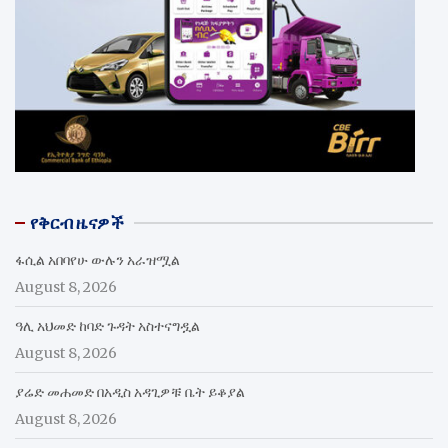
የቅርብ ዜናዎች
ፋሲል አበባየሁ ውሉን አራዝሟል
August 8, 2026
ዓሊ አህመድ ከባድ ጉዳት አስተናግዷል
August 8, 2026
ያሬድ መሐመድ በአዲስ አዳጊዎቹ ቤት ይቆያል
August 8, 2026