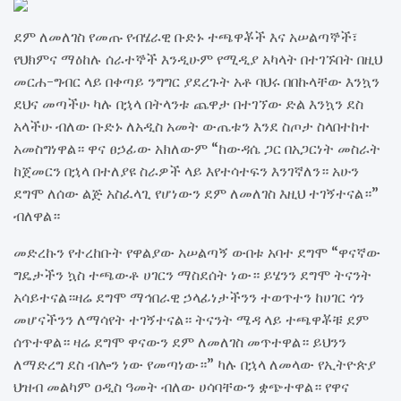
ደም ለመለገስ የመጡ የብሄራዊ ቡድኑ ተጫዋቾች እና አሠልጣኞች፣
የህክምና ማዕከሉ ሰራተኞች እንዲሁም የሚዲያ አካላት በተገኙበት በዚህ
መርሐ-ግብር ላይ በቀጣይ ንግግር ያደረጉት አቶ ባህሩ በበኩላቸው እንኳን
ደህና መጣችሁ ካሉ በኋላ በትላንቱ ጨዋታ በተገኘው ድል እንኳን ደስ
አላችሁ ብለው ቡድኑ ለአዲስ አመት ውጤቱን እንደ ስጦታ ስላበተከተ
አመስግነዋል። ዋና ፀኃፊው አክለውም “ከውዳሴ ጋር በአጋርነት መስራት
ከጀመርን በኋላ በተለያዩ ስራዎች ላይ እየተሳተፍን እንገኛለን። አሁን
ደግሞ ለሰው ልጅ አስፈላጊ የሆነውን ደም ለመለገስ እዚህ ተገኝተናል።”
ብለዋል።
መድረኩን የተረከቡት የዋልያው አሠልጣኝ ውበቱ አባተ ደግሞ “ዋናኛው
ግዴታችን ኳስ ተጫውቶ ሀገርን ማስደሰት ነው። ይሄንን ደግሞ ትናንት
አሳይተናል።ዛሬ ደግሞ ማኅበራዊ ኃላፊነታችንን ተወጥተን ከሀገር ጎን
መሆናችንን ለማሳየት ተገኝተናል። ትናንት ሜዳ ላይ ተጫዋቾቹ ደም
ሰጥተዋል። ዛሬ ደግሞ ዋናውን ደም ለመለገስ መጥተዋል። ይህንን
ለማድረግ ደስ ብሎን ነው የመጣነው።” ካሉ በኋላ ለመላው የኢትዮጵያ
ህዝብ መልካም ዐዲስ ዓመት ብለው ሀሳባቸውን ቋጭተዋል። የዋና