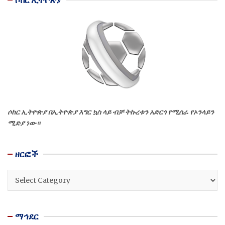
ሶከር ኢትዮጵያ በኢትዮጵያ እግር ኳስ ላይ ብቻ ትኩረቱን አድርጎ የሚሰራ የኦንላይን
ሚድያ ነው።
ዘርፎች
ዘርፎች
ማኅደር