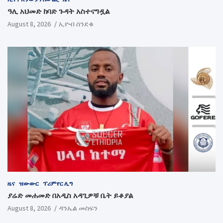
ዓሊ አህመድ ከባድ ጉዳት አስተናግዷል
August 8, 2026
ኢዮብ ሰንደቁ
ዜና
ዝውውር
ፕሪምየር ሊግ
ያሬድ መሐመድ በአዲስ አዳጊዎቹ ቤት ይቆያል
August 8, 2026
ዳንኤል መስፍን