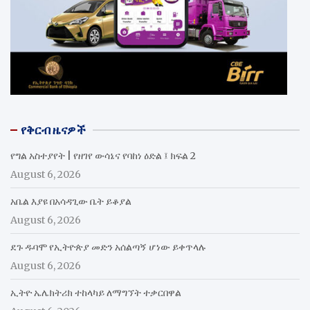
የቅርብ ዜናዎች
የግል አስተያየት | የዘገየ ውሳኔና የባከነ ዕድል ፤ ክፍል 2
August 6, 2026
አቤል እያዩ በአሳዳጊው ቤት ይቆያል
August 6, 2026
ደጉ ዱባሞ የኢትዮጵያ መድን አሰልጣኝ ሆነው ይቀጥላሉ
August 6, 2026
ኢትዮ ኤሌክትሪክ ተከላካይ ለማግኘት ተቃርበዋል