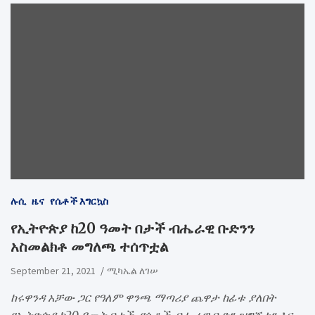
ሉሲ
ዜና
የሴቶች እግርኳስ
የኢትዮጵያ ከ20 ዓመት በታች ብሔራዊ ቡድንን
አስመልክቶ መግለጫ ተሰጥቷል
September 21, 2021
ሚካኤል ለገሠ
ከሩዋንዳ አቻው ጋር የዓለም ዋንጫ ማጣሪያ ጨዋታ ከፊቱ ያለበት