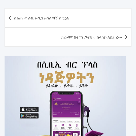
Post
ስልጤ ወራቤ አዲስ አሰልጣኝ ሾሟል
navigation
ድሬዳዋ ከተማ ጋናዊ ተከላካይ አስፈረመ