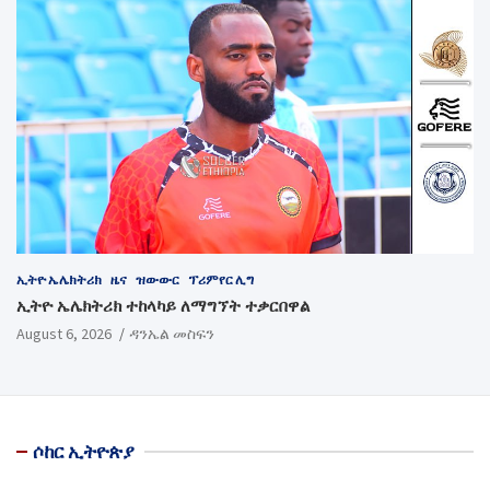
ኢትዮ ኤሌክትሪክ
ዜና
ዝውውር
ፕሪምየር ሊግ
ኢትዮ ኤሌክትሪክ ተከላካይ ለማግኘት ተቃርበዋል
August 6, 2026
ዳንኤል መስፍን
ሶከር ኢትዮጵያ