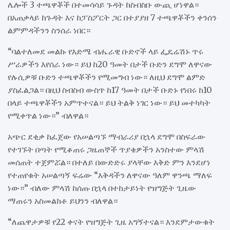
ሌሎች 3 ተጫዋቾች በተመሳሳይ ጉዳት ከስብስቡ ውጪ ሆነዋል።
በአጠቃላይ ከጉዳት እና ከፓስፖርት ጋር በተያያዘ 7 ተጫዋቾችን ቀንሰን
ልምምዳችንን ስንሰራ ነበር።
“ባልተለመደ መልኩ የእድሜ ብሔራዊ ቡድኖች ላይ ፌዴሬሽኑ ጥሩ
ሥራዎችን እየሰራ ነው። ይህ ከ20 ዓመት በታች ቡድን ደግሞ ለዋናው
የሉሲዎቹ ቡድን ተጫዋቾችን የሚመግብ ነው። ለዚህ ደግሞ ልምድ
ያስፈልጋል። በዚህ ስብስብ ውስጥ ከ17 ዓመት በታች ቡድኑ የነበሩ ከ10
በላይ ተጫዋቾችን አምጥተናል። ይህ ትልቅ ነገር ነው። ይህ መተካካት
የሚቀጥል ነው።” ብለዋል።
አጭር ደቂቃ ከፈጀው የአሠልጣኙ ማብራሪያ በኋላ ደግሞ በስፍራው
የተገኙት በጣት የሚቆጠሩ ጋዜጠኞች ጥያቄዎችን አንስተው ምላሽ
መሰጠት ተጀምሯል። በተለይ በውድድሩ ያላቸው እቅድ ምን እንደሆነ
የተጠየቁት አሠልጣኝ ፍሬው “እቅዳችን ለዋናው ዓለም ዋንጫ ማለፍ
ነው።” ብለው ምላሽ ከሰጡ በኋላ በተከታይነት የዝግጅት ጊዜው
ማጠሩን አስመልክቶ ይህንን ብለዋል።
“ለጨዋታዎቹ የ22 ቀናት የዝግጅት ጊዜ አግኝተናል። እንደምታውቁት