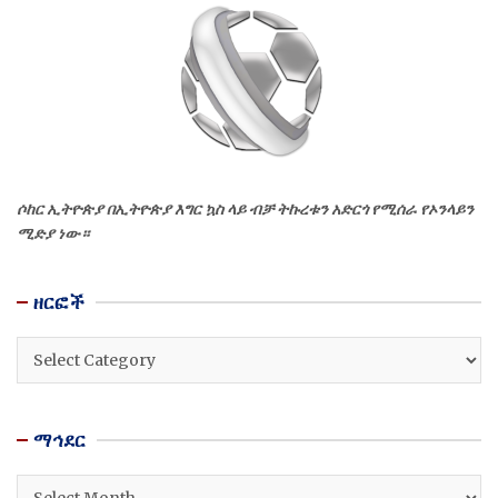
ሶከር ኢትዮጵያ በኢትዮጵያ እግር ኳስ ላይ ብቻ ትኩረቱን አድርጎ የሚሰራ የኦንላይን
ሚድያ ነው።
ዘርፎች
ዘርፎች
ማኅደር
ማኅደር