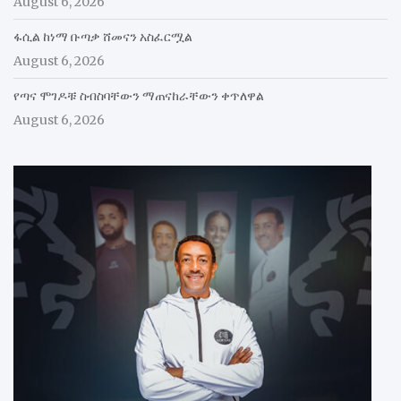
August 6, 2026
ፋሲል ከነማ ቡጣቃ ሸመናን አስፈርሟል
August 6, 2026
የጣና ሞገዶቹ ስብስባቸውን ማጠናከራቸውን ቀጥለዋል
August 6, 2026