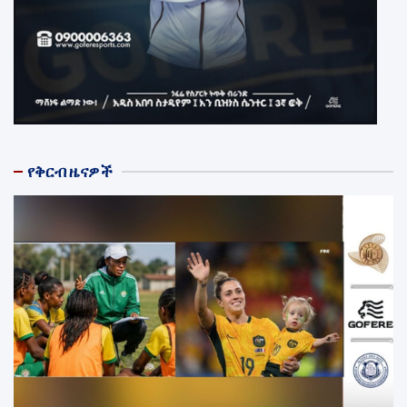
የቅርብ ዜናዎች