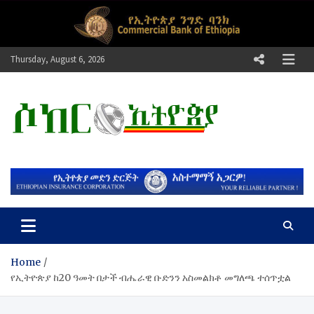
Skip
to
content
Thursday, August 6, 2026
ሶከር ኢትዮጵያ
የኢትዮጵያ እግርኳስ ድምፅ !
Home
የኢትዮጵያ ከ20 ዓመት በታች ብሔራዊ ቡድንን አስመልክቶ መግለጫ ተሰጥቷል