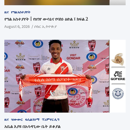
ዜና
የግል አስተያየት
የግል አስተያየት | የዘገየ ውሳኔና የባከነ ዕድል ፤ ክፍል 2
August 6, 2026
ሶከር ኢትዮጵያ
ዜና
ዝውውር
ፋሲል ከነማ
ፕሪምየር ሊግ
አቤል እያዩ በአሳዳጊው ቤት ይቆያል