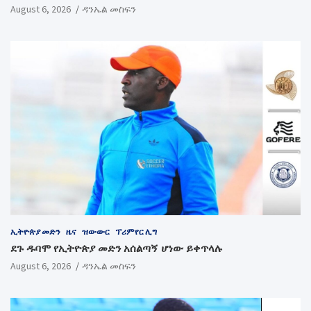
August 6, 2026
ዳንኤል መስፍን
ኢትዮጵያ መድን
ዜና
ዝውውር
ፕሪምየር ሊግ
ደጉ ዱባሞ የኢትዮጵያ መድን አሰልጣኝ ሆነው ይቀጥላሉ
August 6, 2026
ዳንኤል መስፍን