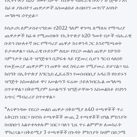
የኢትዮጵያ ከ20 ዓመት በታች የሴቶች ብሔራዊ ቡድን ዝግጅቱን እና
ከፊቱ ያሉበትን ጨዋታዎች አስመልክቶ ለብዙሃን መገናኛ አባላት
መግለጫ ሰጥቷል።
ኮስታሪካ ለምታስተናግደው የ2022 ዓለም ዋንጫ ለማለፍ የማጣሪያ
ጨዋታዎች ከፊቱ የሚጠብቁት የኢትዮጵያ ከ20 ዓመት በታች ብሔራዊ
ቡድን በሁለተኛ ዙር የማጣሪያ ጨዋታ ከሩዋንዳ ጋር እንደሚጫወት
ይታወቃል። ብሔራዊ ቡድኑም ለዚሁ የደርሶ መልስ ጨዋታ ከሦስት
ሳምንታት በፊት ዝግጅቱን ቢሾፍቱ ላይ የጀመረ ሲሆን ዓርብ ላለበት
የመጀመሪያ ጨዋታም ነገ ጠዋት ወደ ስፍራው የሚያመራ ይሆናል። ዛሬ
ከሰዓት በኢትዮጵያ እግርኳስ ፌዴሬሽን የመሰብሰቢያ አዳራሽ የቡድኑን
ዝግጅት አስመልክቶ ዋና አሠልጣኙ ፍሬው ኃይለገብርኤል መግለጫ
ሰጥተዋል። በቅድሚያም አሠልጣኙ ዝግጅታቸውን አስመልክቶ ይህንን
አጭር ማብራሪያ ሰጥተዋል።
“ለሩዋንዳው የደርሶ መልስ ጨዋታ በቅድሚያ ለ40 ተጫዋቾች ጥሪ
አቅርበን ነበር። ከባንክ ተጫዋቾች ውጪ 2 ተጫዋቾች በግል ምክንያት
ስብስቡን አልተቀላቀሉም ነበር። ባለን ጊዜ ጥሩ ልምምድ ለመስራት
ሞክረናል። በቅድሚያ 3 ተጫዋቾች በጉዳት ምክንያት ከዛም በድጋሜ