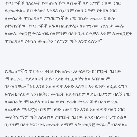
ተጫዋቾቹ ከእረፍት የመጡ ናቸው። ሴቶች ላይ ደግሞ ያለው ነገር
ይታወቃል። ይህ ተፅዕኖ እንዳለ ቢሆንም ባለን አቅም የተሻለ ነገር
ለመስራት ሞክረናል። የሚገርማችሁ ነገር በኪሎ መጨመር ሁሉ
የቀነስናቸው ተጫዋቾች አሉ። በአጠቃላይ ለሩዋንዳው ጨዋታ ሙሉ
ለሙሉ ተዘጋጅተናል ብዬ ባላምንም ባለን ጊዜ በተቻለ አቅም ለመዘጋጀት
ሞክረናል። የተሻለ ውጤትም ለማምጣት እንጥራለን።”
የጋዜጠኞችን ጥያቄ መቀበል የቀጠሉት አሠልጣኙ ከዝግጅት ጊዜው
ማጠር ጋር ተያይዞ ተከታይ ጥያቄ ቀርቧላቸዋል። እሳቸውም
በምላሻቸው “እኔ እንደ አሠልጣኝ እቅድ አለኝ። እቅዴንም ለፌዴሬሽን
አስገብቻለሁ። ግን በእቅዴ መሰረት አልተኬደም። ይህ ቢሆንም ባለኝ ነገር
ለመስራት ሞክሬያለሁ። ከውድድር የራቁ ተጫዋቾች በአንድ ጊዜ
ለጨዋታ ማዘጋጀት በጣም ከባድ ነው። ግን እንደ አሠልጣኝ ባለን ነገር
መፍትሄ ማምጣት አለብን። የዝግጅት ጊዜው እንደ ባለሙያ ያጥራል።
ቢሆንም ባለን ነገር ጥሩ ውጤት ለማምጣት ተዘጋጅተናል።” ብለዋል።