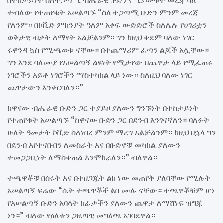
በተከታይነት ስለተጋጣሚ ብሔራዊ ቡድን የሚያውቁት መረጃ ካለ
ተብለው የተጠየቁት አሠልጣኙ “ስለ ተጋጣሚ ቡድን ምንም መረጃ
የለንም። በኮቪድ ምክንያት ዓለም አቀፍ ውድድሮች ስለሌሉ የሀገሪቷን
ወቅታዊ ብቃት ለማየት አልቻልንም። ግን ከዚህ ቀደም ባለው ነገር
ሩዋንዳ ኳስ የሚጫወቱ ናቸው። በተጨማሪም ፈጣን ልጆች አሏቸው።
ግን እንደ ባለሙያ የአሠልጣኝ ልዩነት የሚታየው በጨዋታ ላይ የሚፈጠሩ
ነገሮችን አይቶ ነገሮችን ማስተካከል ላይ ነው። ስለዚህ ባለው ነገር
ጨዋታውን እንቀርባለን።”
ከዋናው ብሔራዊ ቡድን ጋር ተያይዞ ያለውን ግንኙነት በተከታይነት
የተጠየቁት አሠልጣኙ “ከዋናው ቡድን ጋር በደንብ እንገናኛለን። ባለፉት
ሁለት ዓመታት ኮቪድ ስለነበረ ምንም ማረግ አልቻልንም። ከዚህ በኋላ ግን
በደንብ እየተናበብን ለመስራት እና በቡድኖቹ መካከል ያለውን
ተመጋጋቢነት ለማስቀጠል እንሞክራለን።” ብለዋል።
ተጫዋቾቹ በሰሩት እና በተዘጋጁት ልክ ነው መጠየቅ ያለባቸው የሚሉት
አሠልጣኝ ፍሬው “ሴት ተጫዋቾች ልበ ሙሉ ናቸው። ተጫዋቾቹም ሆነ
የአሠልጣኝ ቡድን አባላት ከፊታችን ያለውን ጨዋታ ለማሸነፍ ዝግጁ
ነን።” ብለው የዕለቱን ጋዜጣዊ መግለጫ አገባደዋል።