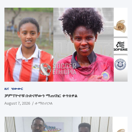
ዜና
ዝውውር
ቻምፕዮኖቹ ቡድናቸውን ማጠናከር ቀጥለዋል
August 7, 2026
ቶማስ ቦጋለ