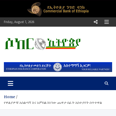
Skip
to
content
Friday, August 7, 2026
ሶከር ኢትዮጵያ
የኢትዮጵያ እግርኳስ ድምፅ !
Home
የዋልያዎቹ አሰልጣኝ እና አምበል ከነገው ጨዋታ በፊት አስተያየት ሰጥተዋል