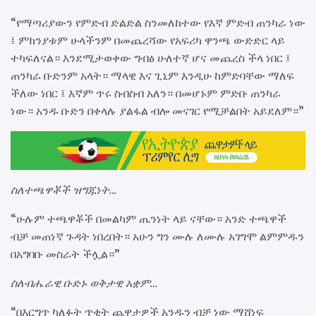
“የማጣሪያውን የምድብ ድልድል ስንመለከተው የእኛ ምድብ ጠንካራ ነው
፤ ምክንያቱም ሁላችንም በመጨረሻው የአፍሪካ ዋንጫ ውድድር ላይ
ተካፍለናል። እንደሚታወቀው ግብፅ ሁለተኛ ሆና መጨረስ ችላ ነበር ፤
ጠንካራ ቡድንም አላት። ማላዊ እና ጊኒም እንዲሁ ከምድባቸው ማለፍ
ችለው ነበር ፤ እኛም ጥሩ ስብስብ አለን። በመሆኑም ምድቡ ጠንካራ
ነው። አንዱ ቡድን በቀላሉ ያልፋል ብሎ መናገር የሚቻልበት አይደለም።”
ስለተጫዋቾች ዝግጁነት…
“ሁሉም ተጫዋቾች በመልካም ጤንነት ላይ ናቸው። አንድ ተጫዋች
ብቻ መጠነኛ ጉዳት ነበረበት። አሁን ግን ሙሉ ለሙሉ አገግሞ ልምምዱን
በአግባቡ መስራት ችሏል።”
ስለብሔራዊ ቡድኑ ወቅታዊ አቋም…
“በእርግጥ ካለፉት ጥቂት ጨዋታዎች አንዱን ብቻ ነው ማሸነፍ