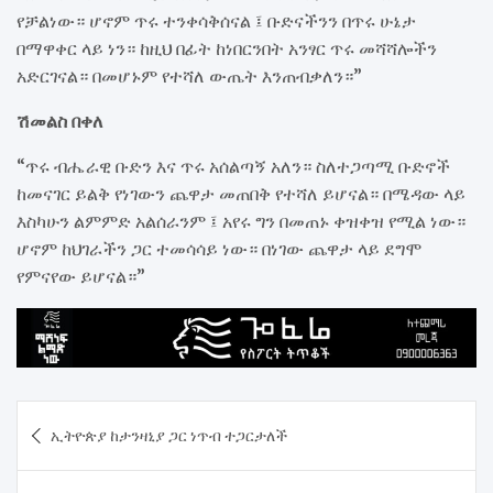
የቻልነው። ሆኖም ጥሩ ተንቀሳቅሰናል ፤ ቡድናችንን በጥሩ ሁኔታ
በማዋቀር ላይ ነን። ከዚህ በፊት ከነበርንበት አንፃር ጥሩ መሻሻሎችን
አድርገናል። በመሆኑም የተሻለ ውጤት እንጠብቃለን።”
ሽመልስ በቀለ
“ጥሩ ብሔራዊ ቡድን እና ጥሩ አሰልጣኝ አለን። ስለተጋጣሚ ቡድኖች
ከመናገር ይልቅ የነገውን ጨዋታ መጠበቅ የተሻለ ይሆናል። በሜዳው ላይ
እስካሁን ልምምድ አልሰራንም ፤ አየሩ ግን በመጠኑ ቀዝቀዝ የሚል ነው።
ሆኖም ከህገራችን ጋር ተመሳሳይ ነው። በነገው ጨዋታ ላይ ደግሞ
የምናየው ይሆናል።”
Post
ኢትዮጵያ ከታንዛኒያ ጋር ነጥብ ተጋርታለች
navigation