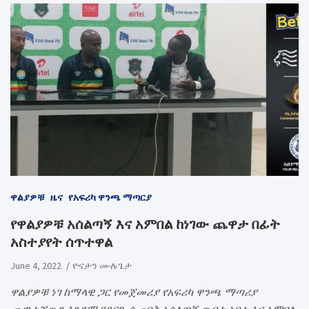
ዋልያዎቹ
ዜና
የአፍሪካ ዋንጫ ማጣርያ
የዋልያዎቹ አሰልጣኝ እና አምበል ከነገው ጨዋታ በፊት
አስተያየት ሰጥተዋል
June 4, 2022
ዮናታን ሙሉጌታ
ዋልያዎቹ ነገ ከማላዊ ጋር የመጀመሪያ የአፍሪካ ዋንጫ ማጣሪያ