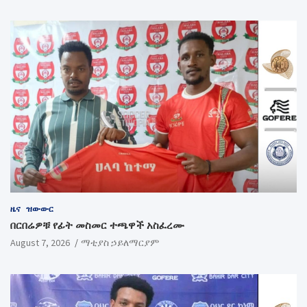
ዜና
ዝውውር
በርበሬዎቹ የፊት መስመር ተጫዋች አስፈረሙ
August 7, 2026
ማቲያስ ኃይለማርያም