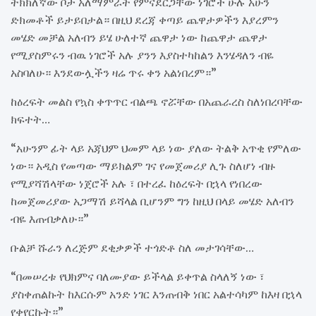
ትክክለኛው ቦታ አለማምራት የምናደርጋቸው ነገሮች ሁሉ አሁን
ድክመቶች ይታይበታል። በዚህ ደረጃ ቀጣይ ጨዋታዎችን እያረምን
መሄድ መቻል አለብን ይሄ ሁለተኛ ጨዋታ ነው ከጨዋታ ጨዋታ
የሚያስምሩን ብዉ ነገሮች አሉ ያንን እያስተካከልን እንሄዳለን ብዬ
አስባለሁ። እንደውሏችን ዛሬ ጥሩ ቀን አልነበረም።”
ከዕረፍት መልስ የኳስ ቀጥጥር ብልጫ ኖሯቸው በአጨራረስ ስለነበረባቸው
ክፍተት…
“አሁንም ፊት ላይ አጃህም ህመም ላይ ነው ያለው ትልቅ አጥቂ የምለው
ነው። አዲስ የመጣው ማይክልም ገና የመጀመሪያ ሊጉ ስለሆነ ብዙ
የሚያሻሽላቸው ነጀሮች አሉ ፣ በተረፈ ከዕረፍት በኋላ የነበረው
ከመጀመሪያው አጋማሽ ይሻላል ቢሆንም ግን ከዚህ በላይ መሄድ አለብን
ብዬ እጠብቃለሁ።”
ቡልቻ ሹራን ለረጅም ደቂቃዎች ተጎድቶ ስለ መታገሳቸው…
“በመሠረቱ የህክምና ባለሙያው ይችላል ይቀጥል ስላለኝ ነው ፣
ያስቀጠልኩት ከእርሱም አንድ ነገር እንጠብቅ ነበር አልተሳካም ከእዛ በኋላ
የቀየርኩት።”