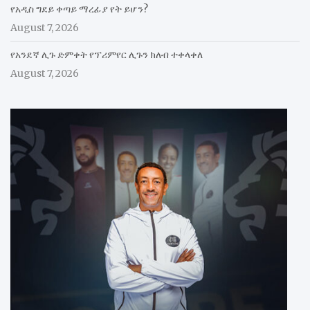
የአዲስ ግደይ ቀጣይ ማረፊያ የት ይሆን?
August 7, 2026
የአንደኛ ሊጉ ድምቀት የፕሪምየር ሊጉን ክለብ ተቀላቀለ
August 7, 2026