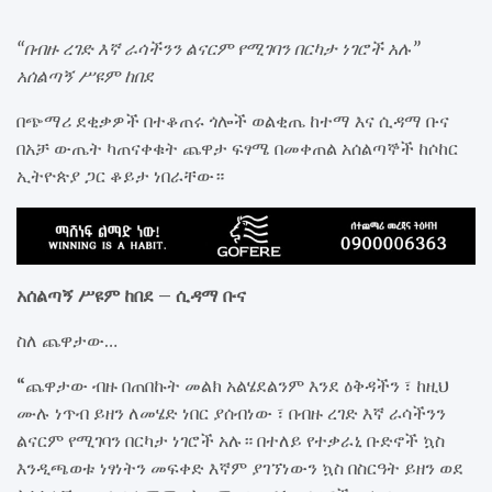
“በብዙ ረገድ እኛ ራሳችንን ልናርም የሚገባን በርካታ ነገሮች አሉ”
አሰልጣኝ ሥዩም ከበደ
በጭማሪ ደቂቃዎች በተቆጠሩ ጎሎች ወልቂጤ ከተማ እና ሲዳማ ቡና
በአቻ ውጤት ካጠናቀቁት ጨዋታ ፍፃሜ በመቀጠል አሰልጣኞች ከሶከር
ኢትዮጵያ ጋር ቆይታ ነበራቸው።
አሰልጣኝ ሥዩም ከበደ – ሲዳማ ቡና
ስለ ጨዋታው…
“ጨዋታው ብዙ በጠበኩት መልክ አልሄደልንም እንደ ዕቅዳችን ፣ ከዚህ
ሙሉ ነጥብ ይዘን ለመሄድ ነበር ያሰብነው ፣ በብዙ ረገድ እኛ ራሳችንን
ልናርም የሚገባን በርካታ ነገሮች አሉ። በተለይ የተቃራኒ ቡድኖች ኳስ
እንዲጫወቱ ነፃነትን መፍቀድ እኛም ያገኘነውን ኳስ በስርዓት ይዘን ወደ