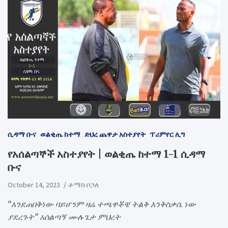
ሲዳማ ቡና
ወልቂጤ ከተማ
ድህረ ጨዋታ አስተያየት
ፕሪምየር ሊግ
የአሰልጣኞች አስተያየት | ወልቂጤ ከተማ 1-1 ሲዳማ
ቡና
October 14, 2023
ቶማስ ቦጋለ
“እንደጠበቅነው ባይሆንም ዛሬ ተጫዋቾቼ ትልቅ እንቅስቃሴ ነው
ያደረጉት” አሰልጣኝ ሙሉጌታ ምህረት