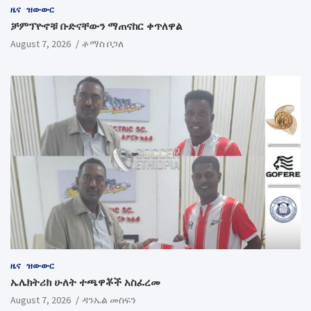
ዜና
ዝውውር
ቻምፕዮኖቹ ቡድናቸውን ማጠናከር ቀጥለዋል
August 7, 2026
ቶማስ ቦጋለ
ዜና
ዝውውር
ኤሌክትሪክ ሁለት ተጫዋቾች አስፈረመ
August 7, 2026
ዳንኤል መስፍን