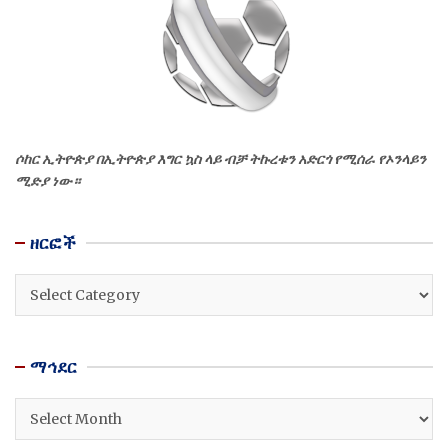
ሶከር ኢትዮጵያ በኢትዮጵያ እግር ኳስ ላይ ብቻ ትኩረቱን አድርጎ የሚሰራ የኦንላይን
ሚድያ ነው።
ዘርፎች
ዘርፎች
ማኅደር
ማኅደር