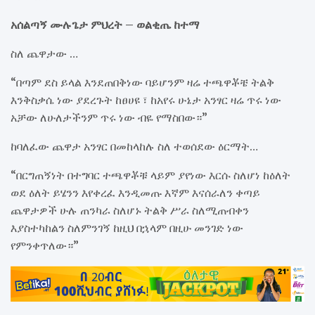
አሰልጣኝ ሙሉጌታ ምህረት – ወልቂጤ ከተማ
ስለ ጨዋታው …
“በጣም ደስ ይላል እንደጠበቅነው ባይሆንም ዛሬ ተጫዋቾቼ ትልቅ
እንቅስቃሴ ነው ያደረጉት ከፀሀዩ ፣ ከአየሩ ሁኔታ አንፃር ዛሬ ጥሩ ነው
አቻው ለሁለታችንም ጥሩ ነው ብዬ የማስበው።”
ከባለፈው ጨዋታ አንፃር በመከላከሉ ስለ ተወሰደው ዕርማት…
“በርግጠኝነት በተግባር ተጫዋቾቹ ላይም ያየነው እርሱ ስለሆነ ከዕለት
ወደ ዕለት ይሄንን እየቀረፈ እንዲመጡ እኛም እናሰራለን ቀጣይ
ጨዋታዎች ሁሉ ጠንካራ ስለሆኑ ትልቅ ሥራ ስለሚጠብቀን
እያስተካከልን ስለምንገኝ ከዚህ በኋላም በዚሁ መንገድ ነው
የምንቀጥለው።”