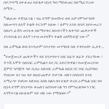
በተጋጣሚ በተቆጠረ ከደቂቃ በኋላ ግብ ማስቆጠር ስለሚፈጥረው
ስሜት…
“ባለፈው ተሸንፈናል ፣ ዛሬ ደግሞ ከመሸነፍ ወደ አቻ የምንሆንበት
ስለመጣን ለእኛ ትልቅ ትርጉም አለው ፣ ለምን አንድ ለባዶ እየተመራን
ስለሆነ ፊሽካ መነፋቱ ስለማይቀር ለቡድናችን ለቀጣይ ጨዋታዎች
ያነሳሳናል እና ለእኛ ነጥብ መያዛችን ትልቅ አድቫንቴጅ ነው።”
ስለ ራምኬል ሎክ እንዲሁም ስንታየሁ መንግስቱ ስለ ተቀየረበት ሒደት…
“የመጀመሪያ ጨዋታችን ላይ ስንታየሁን ነበር ከፊት ለፊት ያደረግነው ፣
ትንሽ አሞት ስለነበር ራምኬልን እዛ ጋር አድርገነዋል። ከመጀመሪያው
ጀምሮ ዝግጅት ላይ ሲሰራ ስለነበር ራምኬል እዚህ ጋር ነበር ሲፎካከር
የነበረው እና ዛሬ ላይ ለዚህ ጨዋታ ይሆናሉ ብለን ስላሰብን እንደ
አማራጭ ይዘነው ስለነበረ እስከ ስልሳ ሰባ ደቂቃ ድረስ ራምኬል ነበር ከዛ
በኋላ ደግሞ ስንታየሁ ቀጠለን አስገብተናል ግን የምንፈልገውን ነገር
አግኝተናል በሁለቱም ላይ ብዬ ነው የማስበው።”
Post