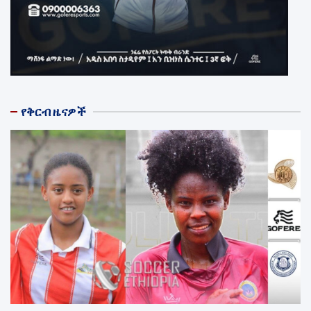
የቅርብ ዜናዎች