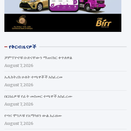
የቅርብ ዜናዎች
ቻምፕዮኖቹ ቡድናቸውን ማጠናከር ቀጥለዋል
August 7, 2026
ኤሌክትሪክ ሁለት ተጫዋቾች አስፈረመ
August 7, 2026
በርበሬዎቹ የፊት መስመር ተጫዋች አስፈረሙ
August 7, 2026
የጣና ሞገዶቹ የአማካዩን ውል አራዘሙ
August 7, 2026