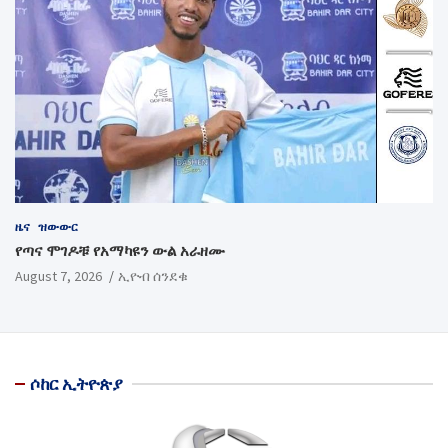
ዜና
ዝውውር
የጣና ሞገዶቹ የአማካዩን ውል አራዘሙ
August 7, 2026
ኢዮብ ሰንደቁ
ሶከር ኢትዮጵያ