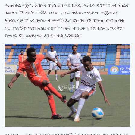
ተጠናቋል። ጅማ አባቡና በኳስ ቁጥጥር ኮልፌ ቀራኒዮ ደግሞ በመከላከልና
በመልሶ ማጥቃት የተሻሉ ሆነው ታይተዋል። ጨዋታው መጀመሪያ
አከባቢ የጅማ አባ ቡናው ተጫዋች ጴጥሮስ ገዛኸኝ በግልፅ ከግብ ጠባቂ
ጋር ተገናኝቶ ማስቆጠር ተስኖት ጥፋት ተሰርቶብኛል ብሎ ቢወድቅም
የመሀል ዳኛ ጨዋታው እንዲቀጥል አድርጓል።
ከእረፍት መልስ ጅማ አባቡና የተጫዋች ቅያሬ በማድረግ ጥሩ እንቅስቃሴ