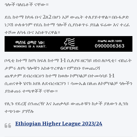
ጎሎች ባለቤቶች ናቸው።
ደሴ ከተማ ከካፋ ቡና 2ለ2 በሆነ አቻ ውጤት ተለያይተዋል። በሱፋቃድ
ነጋሽ ሁለቱንም የደሴ ከተማ ጎሎች ሲያስቆጥሩ ያቤል ፍሬው እና ተረፈ
ተሾመ ለካፋ ቡና አስቆጥረዋል።
ቦዲቲ ከተማ ከየካ ክፍለ ከተማ 1-1 ሲለያዩ ዘርዓይ ዘነበ ለቦዲቲ፣ ብስራት
ታምሩ ለየካ ጎሎቹን አስቆጥረዋል። የምድቡ የመጨረሻ
ጨዋታም ደብረብርሀን ከተማ ከወሎ ኮምቦልቻ በተመሳሳይ 1-1
ሲጠናቀቅ ሄኖክ አየለ ለደብረብርሃን ፣ ሳሙኤል በለጠ ለኮምቦልቻ ጎሎችን
ያስቆጠሩ ተጫዋቾች ናቸው።
የሊጉ የደረጃ ሰንጠረዥ እና አጠቃላይ ውጤቶቹን ከታች ያለውን ሊንክ
ተጭነው ያገኛሉ
Ethiopian Higher League 2023/24