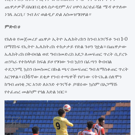
ጨዋታዎች በአበበ ቢቂላ ስታዲየም እና ሀዋሳ አርቴፊሻል ሜዳ ቀጥለው
ነገሌ አርሲ፣ ንብ እና ወልዲያ ድል አስመዝግበዋል።
ምድብ ሀ
የእለቱ የመጀመሪያ ጨዋታ ኢትዮ ኤሌክትሪክን ከንብ አገናኝቶ ንብ 1-0
በማሸነፍ የኢትዮ ኤሌክትሪክ ተከታታይ የድል ጉዞን ገቷል። በጨዋታው
ኤሌክትሪክ በቅብብል ወደ ግብ በመድረስ አደጋ ለመፍጠር ጥረት ሲያረጉ
ጠንካራ የተከላካይ ክፍል ይዞ የገባው ንብ ኳስን በፈጣን ቅብብል
ተደጋጋሚ ኳስን በመስመር በኩል ጫና በመፍጠር ግብ ለማስቆጠር ጥረት
አርገዋል። በ36ኛው ደቂቃ የንብ ተጫዋች የሆነው ናትናኤል ሰለሞን
ከግብ ጠባቂ ጋር አንድ ለአንድ ተገናኝቶ ያባከነው ኳስም በአጋማሹ
የተፈጠረ መልካም የጎል እድል ነበር።