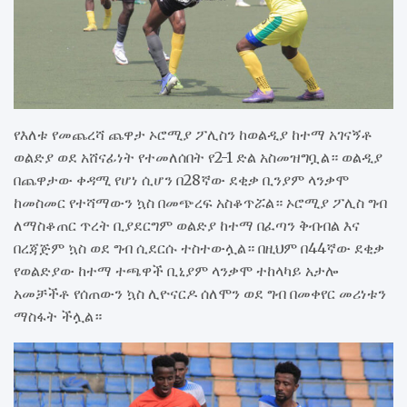
የእለቱ የመጨረሻ ጨዋታ ኦሮሚያ ፖሊስን ከወልዲያ ከተማ አገናኝቶ
ወልድያ ወደ አሸናፊነት የተመለሰበት የ2-1 ድል አስመዝግቧል። ወልዲያ
በጨዋታው ቀዳሚ የሆነ ሲሆን በ28ኛው ደቂቃ ቢንያም ላንቃሞ
ከመስመር የተሻማውን ኳስ በመጭረፍ አስቆጥሯል። ኦሮሚያ ፖሊስ ግብ
ለማስቆጠር ጥረት ቢያደርግም ወልድያ ከተማ በፈጣን ቅብብል እና
በረጃጅም ኳስ ወደ ግብ ሲደርሱ ተስተውሏል። በዚህም በ44ኛው ደቂቃ
የወልድያው ከተማ ተጫዋች ቢኒያም ላንቃሞ ተከላካይ አታሎ
አመቻችቶ የሰጠውን ኳስ ሊዮናርዶ ሰለሞን ወደ ግብ በመቀየር መሪነቱን
ማስፋት ችሏል።