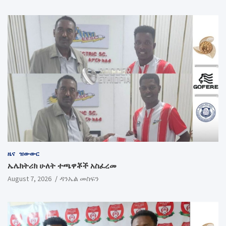
ዜና
ዝውውር
ኤሌክትሪክ ሁለት ተጫዋቾች አስፈረመ
August 7, 2026
ዳንኤል መስፍን