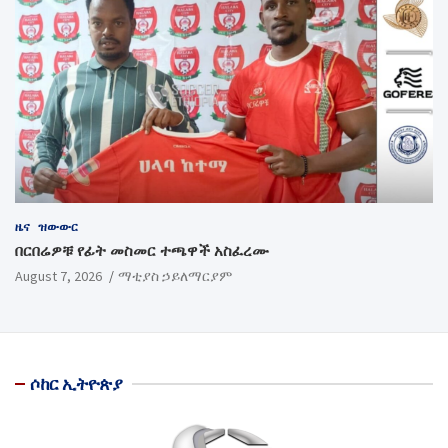
ዜና
ዝውውር
በርበሬዎቹ የፊት መስመር ተጫዋች አስፈረሙ
August 7, 2026
ማቲያስ ኃይለማርያም
ሶከር ኢትዮጵያ