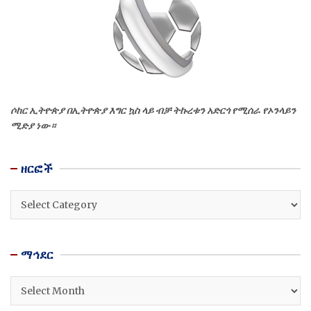
ሶከር ኢትዮጵያ በኢትዮጵያ እግር ኳስ ላይ ብቻ ትኩረቱን አድርጎ የሚሰራ የኦንላይን
ሚድያ ነው።
ዘርፎች
ዘርፎች
ማኅደር
ማኅደር