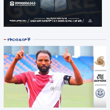
የቅርብ ዜናዎች