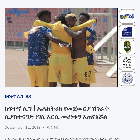
ከፍተኛ ሊግ
ዜና
ከፍተኛ ሊግ | ኤሌክትሪክ የመጀመርያ ሽንፈት
ሲያስተናግድ ነገሌ አርሲ መሪነቱን አጠናክሯል
December 12, 2023
ጫላ አቤ
የኢትዮጵያ ከፍተኛ ሊግ ምድብ የስድስተኛ ሳምንት ሁለተኛ ቀን