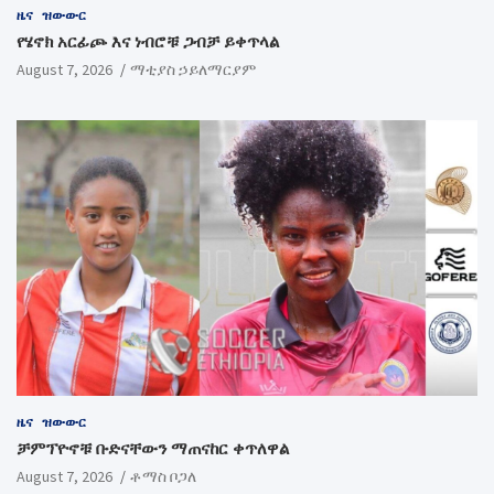
ዜና
ዝውውር
የሄኖክ አርፊጮ እና ነብሮቹ ጋብቻ ይቀጥላል
August 7, 2026
ማቲያስ ኃይለማርያም
ዜና
ዝውውር
ቻምፕዮኖቹ ቡድናቸውን ማጠናከር ቀጥለዋል
August 7, 2026
ቶማስ ቦጋለ