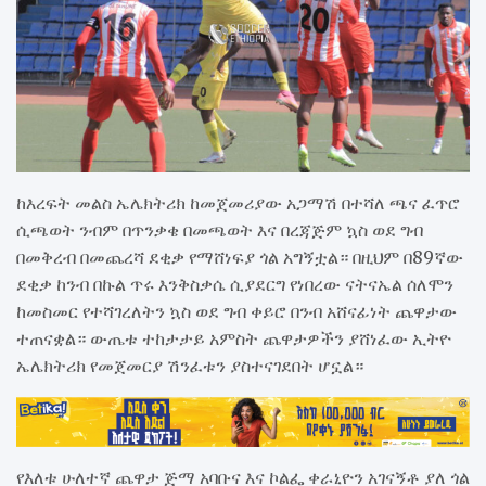
ከእረፍት መልስ ኤሌክትሪክ ከመጀመሪያው አጋማሽ በተሻለ ጫና ፈጥሮ
ሲጫወት ንብም በጥንቃቄ በመጫወት እና በረጃጅም ኳስ ወደ ግብ
በመቅረብ በመጨረሻ ደቂቃ የማሸነፍያ ጎል አግኝቷል። በዚህም በ89ኛው
ደቂቃ ከንብ በኩል ጥሩ እንቅስቃሴ ሲያደርግ የነበረው ናትናኤል ሰለሞን
ከመስመር የተሻገረለትን ኳስ ወደ ግብ ቀይሮ በንብ አሸናፊነት ጨዋታው
ተጠናቋል። ውጤቱ ተከታታይ አምስት ጨዋታዎችን ያሸነፈው ኢትዮ
ኤሌክትሪክ የመጀመርያ ሽንፈቱን ያስተናገደበት ሆኗል።
የእለቱ ሁለተኛ ጨዋታ ጅማ አባቡና እና ኮልፌ ቀራኒዮን አገናኝቶ ያለ ጎል