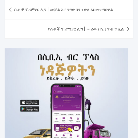
Post
ሴቶች ፕሪምየር ሊግ | መቻል እና ንግድ ባንክ ድል አስመዝግበዋል
navigation
የሴቶች ፕሪሚየር ሊግ | መሪው ቦሌ ነጥብ ጥሏል