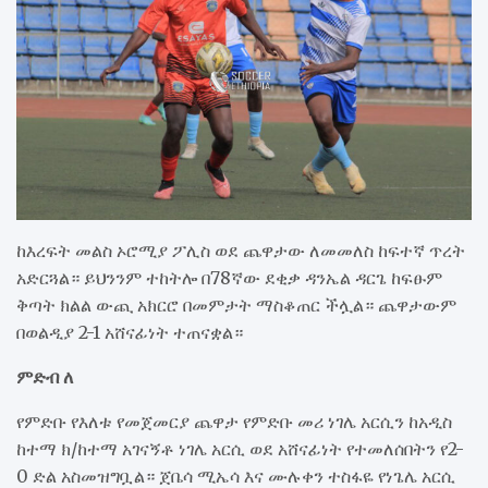
ከእረፍት መልስ ኦሮሚያ ፖሊስ ወደ ጨዋታው ለመመለስ ከፍተኛ ጥረት
አድርጓል። ይህንንም ተከትሎ በ78ኛው ደቂቃ ዳንኤል ዳርጌ ከፍፁም
ቅጣት ክልል ውጪ አክርሮ በመምታት ማስቆጠር ችሏል። ጨዋታውም
በወልዲያ 2-1 አሸናፊነት ተጠናቋል።
ምድብ ለ
የምድቡ የእለቱ የመጀመርያ ጨዋታ የምድቡ መሪ ነገሌ አርሲን ከአዲስ
ከተማ ክ/ከተማ አገናኝቶ ነገሌ አርሲ ወደ አሸናፊነት የተመለሰበትን የ2-
0 ድል አስመዝግቧል። ጀቤሳ ሚኤሳ እና ሙሉቀን ተስፋዬ የነጌሌ አርሲ