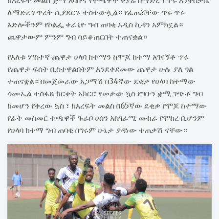
ለማድረግ ጥረት ሲያደርጉ ተስተውሏል። የፈጠሯቸው ጥሩ ጥሩ
እድሎችንም የኮልፌ ቀራኒዮ ግብ ጠባቂ አዲስ ኪዳን አምክኗል።
ጨዋታውም ምንም ግብ ሳይቆጠርበት ተጠናቋል።
የእለቱ ሦስተኛ ጨዋታ ሀላባ ከተማን ከሞጆ ከተማ አገናኝቶ ጥሩ
የጨዋታ ፍሰት ቢስተዋልበትም እንደቀደመው ጨዋታ ሁሉ ያለ ጎል
ተጠናቋል። በመጀመራው አጋማሽ በ34ኛው ደቂቃ የሀላባ ከተማው
ሳሙኤል ተስፋዬ ከርቀት አክርሮ የመታው ኳስ የግቡን ቋሚ ገጭቶ ግብ
ከመሆን የቀረው ኳስ ፣ ከእረፍት መልስ በ65ኛው ደቂቃ የሞጆ ከተማው
የፊት መስመር ተጫዋች ጉራቦ ሀሰን አስገራሚ ሙከራ የሞከረ ቢሆንም
የሀላባ ከተማ ግብ ጠባቂ በግሩም ሁኔታ ያዳነው ተጠቃሽ ናቸው።