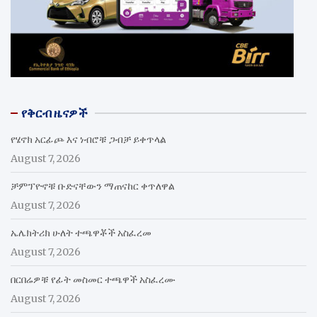
የቅርብ ዜናዎች
የሄኖክ አርፊጮ እና ነብሮቹ ጋብቻ ይቀጥላል
August 7, 2026
ቻምፕዮኖቹ ቡድናቸውን ማጠናከር ቀጥለዋል
August 7, 2026
ኤሌክትሪክ ሁለት ተጫዋቾች አስፈረመ
August 7, 2026
በርበሬዎቹ የፊት መስመር ተጫዋች አስፈረሙ
August 7, 2026