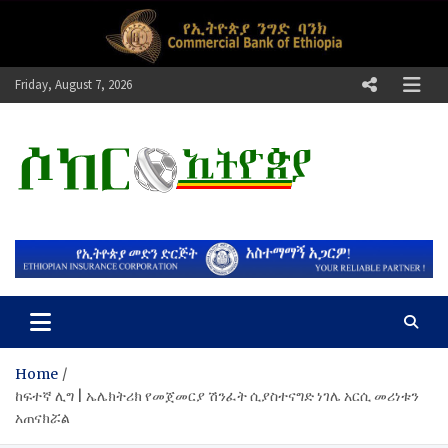
Skip
to
content
Friday, August 7, 2026
ሶከር ኢትዮጵያ
የኢትዮጵያ እግርኳስ ድምፅ !
Home
ከፍተኛ ሊግ | ኤሌክትሪክ የመጀመርያ ሽንፈት ሲያስተናግድ ነገሌ አርሲ መሪነቱን
አጠናክሯል