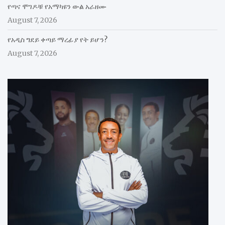
የጣና ሞገዶቹ የአማካዩን ውል አራዘሙ
August 7, 2026
የአዲስ ግደይ ቀጣይ ማረፊያ የት ይሆን?
August 7, 2026