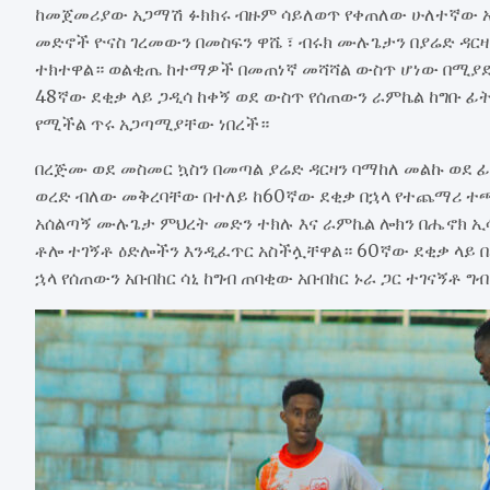
ከመጀመሪያው አጋማሽ ፉክክሩ ብዙም ሳይለወጥ የቀጠለው ሁለተኛው 
መድኖች ዮናስ ገረመውን በመስፍን ዋሼ ፣ ብሩክ ሙሉጌታን በያሬድ ዳ
ተክተዋል። ወልቂጤ ከተማዎች በመጠነኛ መሻሻል ውስጥ ሆነው በሚያደር
48ኛው ደቂቃ ላይ ጋዲሳ ከቀኝ ወደ ውስጥ የሰጠውን ራምኬል ከግቡ ፊ
የሚችል ጥሩ አጋጣሚያቸው ነበረች።
በረጅሙ ወደ መስመር ኳስን በመጣል ያሬድ ዳርዛን ባማከለ መልኩ ወደ
ወረድ ብለው መቅረባቸው በተለይ ከ60ኛው ደቂቃ በኋላ የተጨማሪ 
አሰልጣኝ ሙሉጌታ ምህረት መድን ተክሉ እና ራምኬል ሎክን በሔኖክ ኢሳ
ቶሎ ተገኝቶ ዕድሎችን እንዲፈጥር አስችሏቸዋል። 60ኛው ደቂቃ ላይ በረ
ኋላ የሰጠውን አቡበከር ሳኒ ከግብ ጠባቂው አቡበከር ኑራ ጋር ተገናኝቶ ግ