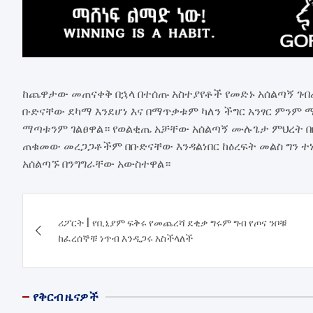
ከጨዋታው መጠናቀቅ በኋላ በተሰጡ አስተያየቶች የመድኑ አሰልጣኝ ገ
ቡድናቸው ደካማ እንደሆነ እና በማጥቃቱም ካለን ችግር አንፃር ምንም
ማጣቱንም ገልፀዋል። የወልቂጤ አቻቸው አሰልጣኝ ሙሉጌታ ምህረት 
ጠቁመው መረጋጋቶችም በቡድናቸው እንዳልነበር ከዕረፍት መልስ ግን ተ
አሰልጣኙ በንግግራቸው አውስተዋል።
Post
ሪፖርት | የቢኒያም ፍቅሩ የመጨረሻ ደቂቃ ግሩም ግብ የጦና ንቦቹ
navigation
ከፈረሰኞቹ ነጥብ እንዲጋሩ አስችላለች
የቅርብ ዜናዎች