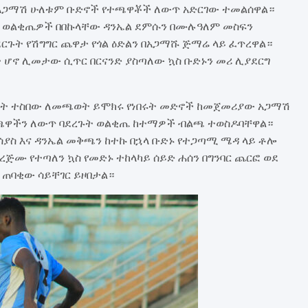
አጋማሽ ሁለቱም ቡድኖች የተጫዋቾች ለውጥ አድርገው ተመልሰዋል።
ርዛ ወልቂጤዎች በበኩላቸው ዳንኤል ደምሱን በሙሉዓለም መስፍን
ጉት የሽግግር ጨዋታ የጎል ዕድልን በአጋማሹ ጅማሬ ላይ ፈጥረዋል።
ት ሆኖ ሊመታው ሲጥር በርናንድ ያስጣለው ኳስ ቡድኑን መሪ ሊያደርግ
 ፊት ተስበው ለመጫወት ይሞክሩ የነበሩት መድኖች ከመጀመሪያው አጋማሽ
ተጫዋችን ለውጥ ባደረጉት ወልቂጤ ከተማዎች ብልጫ ተወስዶባቸዋል።
ያስ እና ዳንኤል መቅጫን ከተኩ በኋላ ቡድኑ የተጋጣሚ ሜዳ ላይ ቶሎ
ጅሙ የተጣለን ኳስ የመድኑ ተከላካይ ሰይድ ሐሰን በግንባር ጨርፎ ወደ
ብ ጠባቂው ሳይቸገር ይዞበታል።