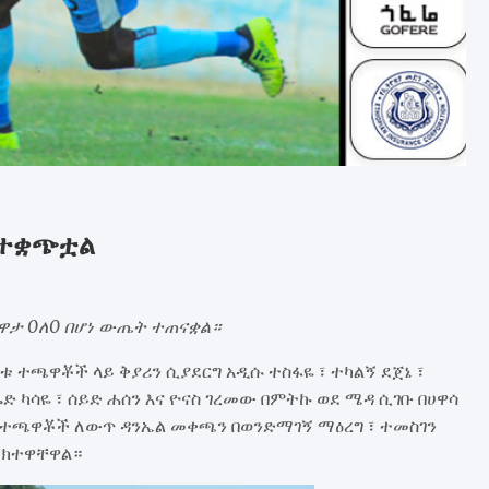
ል ተቋጭቷል
ዋታ 0ለ0 በሆነ ውጤት ተጠናቋል።
 ተጫዋቾች ላይ ቅያሪን ሲያደርግ አዲሱ ተስፋዬ ፣ ተካልኝ ደጀኔ ፣
ካሳዬ ፣ ሰይድ ሐሰን እና ዮናስ ገረመው በምትኩ ወደ ሜዳ ሲገቡ በሀዋሳ
 ተጫዋቾች ለውጥ ዳንኤል መቀጫን በወንድማገኝ ማዕረግ ፣ ተመስገን
ተክተዋቸዋል።