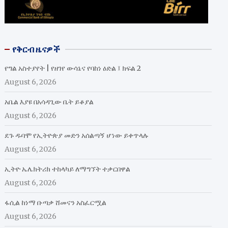
የቅርብ ዜናዎች
የግል አስተያየት | የዘገየ ውሳኔና የባከነ ዕድል ፤ ክፍል 2
August 6, 2026
አቤል እያዩ በአሳዳጊው ቤት ይቆያል
August 6, 2026
ደጉ ዱባሞ የኢትዮጵያ መድን አሰልጣኝ ሆነው ይቀጥላሉ
August 6, 2026
ኢትዮ ኤሌክትሪክ ተከላካይ ለማግኘት ተቃርበዋል
August 6, 2026
ፋሲል ከነማ ቡጣቃ ሸመናን አስፈርሟል
August 6, 2026