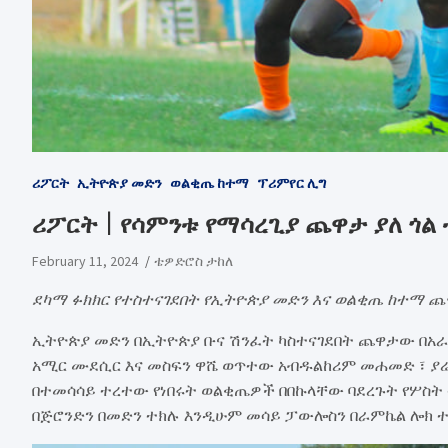
ሪፖርት
ኢትዮጵያ መድን
ወልቂጤ ከተማ
ፕሪምየር ሊግ
ሪፖርት | የሳምንቱ የማሳረጊያ ጨዋታ ያለ ጎ
February 11, 2024
ቴዎድሮስ ታከለ
ደካማ ፉክክር የተስተናገደበት የኢትዮጵያ መድን እና ወልቂጤ ከተማ ጨ
ኢትዮጵያ መድን በኢትዮጵያ ቡና ሽንፈት ካስተናገደበት ጨዋታው በአራቱ
አሚር ሙደሲር እና መስፍን ዋሼ ወጥተው አብዱልከሪም መሐመድ ፣ ያሬድ 
በተመሳሳይ ተረተው የነበሩት ወልቂጤዎች በበኩላቸው ባደረጉት የሦስት
በጅሮንድን በመድን ተክሉ እንዲሁም መሳይ ፓውሎስን በራምኬል ሎክ 