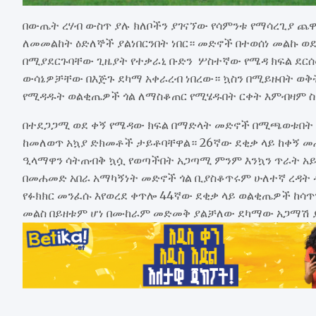
በውጤት ረሃብ ውስጥ ያሉ ክለቦችን ያገናኘው የሳምንቱ የማሳረጊያ ጨዋ
ለመመልከት ዕድለኞች ያልነበርንበት ነበር። መድኖች በተወሰነ መልኩ ወ
በሚያደርጉባቸው ጊዜያት የተቃራኒ ቡድን ሦስተኛው የሜዳ ክፍል ደርሰው
ውሳኔዎቻቸው በእጅጉ ደካማ አቀራረብ ነበረው። ኳስን በሚይዙበት ወቅ
የሚዳዱት ወልቂጤዎች ጎል ለማስቆጠር የሚሄዱበት ርቀት እምብዛም 
በተደጋጋሚ ወደ ቀኝ የሜዳው ክፍል በማድላት መድኖች በሚጫወቱበት ወ
ከመለወጥ አኳያ ድክመቶች ታይቶባቸዋል። 26ኛው ደቂቃ ላይ ከቀኝ መሐ
ዒላማዋን ሳትጠብቅ ኳሷ የወጣችበት አጋጣሚ ምንም እንኳን ጥራት አይ
በመሐመድ አበራ አማካኝነት መድኖች ጎል ቢያስቆጥሩም ሁለተኛ ረዳት ዳ
የፉክክር መንፈሱ እየወረደ ቀጥሎ 44ኛው ደቂቃ ላይ ወልቂጤዎች ከሳጥን
መልስ በይዘቱም ሆነ በሙከራም መድመቅ ያልቻለው ደካማው አጋማሽ ያ