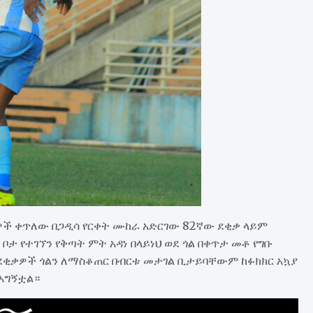
ች ቀጥለው በጋዲሳ የርቀት ሙከራ አድርገው 82ኛው ደቂቃ ላይም
ቦታ የተገኘን የቅጣት ምት አዳነ በላይነህ ወደ ጎል በቀጥታ መቶ የግቡ
ቂቃዎች ጎልን ለማስቆጠር በብርቱ መታገል ቢታይባቸውም ከፉክክር አኳያ
አግኝቷል።