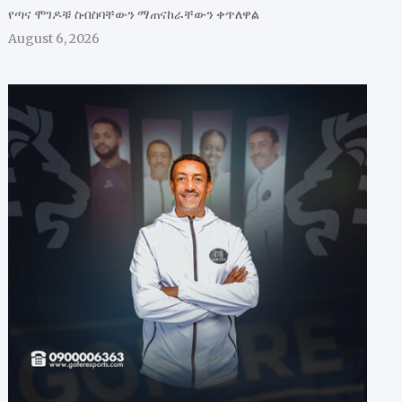
የጣና ሞገዶቹ ስብስባቸውን ማጠናከራቸውን ቀጥለዋል
August 6, 2026