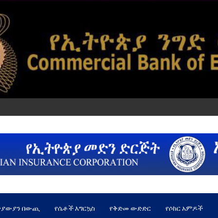
ጵያውያን በውጪ
የሴቶች እግርኳስ
የቅድመ ውድድር
የሶከር አምዶች