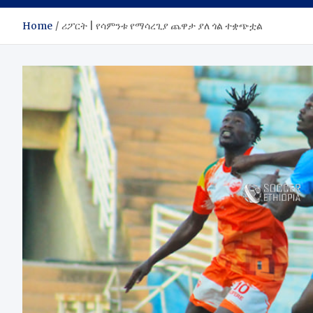
Home
ሪፖርት | የሳምንቱ የማሳረጊያ ጨዋታ ያለ ጎል ተቋጭቷል