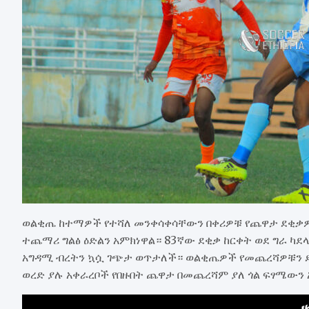
ወልቂጤ ከተማዎች የተሻለ መንቀሳቀሳቸውን በቀሪዎቹ የጨዋታ ደቂቃዎ
ተጨማሪ ግልፅ ዕድልን አምክነዋል። 83ኛው ደቂቃ ከርቀት ወደ ግራ ካደላ 
አግዳሚ ብረትን ኳሷ ገጭታ ወጥታለች። ወልቂጤዎች የመጨረሻዎቹን ደ
ወረድ ያሉ አቀራረቦች የበዙበት ጨዋታ በመጨረሻም ያለ ጎል ፍፃሜውን 