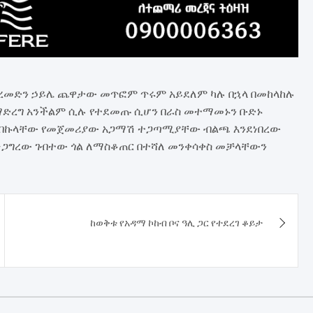
ብረመድን ኃይሌ ጨዋታው መጥፎም ጥሩም አይደለም ካሉ በኋላ በመከላከሉ
 ማድረግ አንችልም ሲሉ የተደመጡ ሲሆን በራስ መተማመኑን ቡድኑ
በበኩላቸው የመጀመሪያው አጋማሽ ተጋጣሚያቸው ብልጫ እንደነበረው
ነጋግረው ገብተው ጎል ለማስቆጠር በተሻለ መንቀሳቀስ መቻላቸውን
ከወቅቱ የአዳማ ኮከብ ቦና ዓሊ ጋር የተደረገ ቆይታ