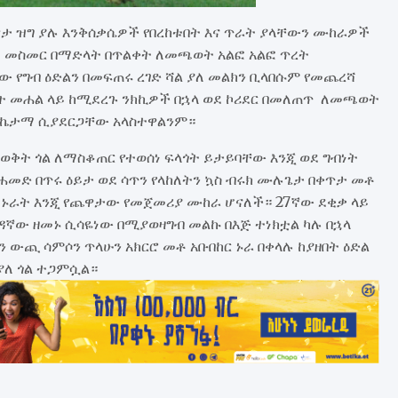
ታ ዝግ ያሉ እንቅሰቃሴዎች የበረከቱበት እና ጥራት ያላቸውን ሙከራዎች
ደ መስመር በማድላት በጥልቀት ለመጫወት አልፎ አልፎ ጥረት
 የግብ ዕድልን በመፍጠሩ ረገድ ሻል ያለ መልክን ቢላበሱም የመጨረሻ
ት መሐል ላይ ከሚደረጉ ንክኪዎች በኋላ ወደ ኮሪደር በመለጠጥ ለመጫወት
ስኬታማ ሲያደርጋቸው አላስተዋልንም።
ቅት ጎል ለማስቆጠር የተወሰነ ፍላጎት ይታይባቸው እንጂ ወደ ግብነት
መድ በጥሩ ዕይታ ወደ ሳጥን የላከለትን ኳስ ብሩክ ሙሉጌታ በቀጥታ መቶ
ኑራት እንጂ የጨዋታው የመጀመሪያ ሙከራ ሆናለች። 27ኛው ደቂቃ ላይ
ኛው ዘመኑ ሲሳዬነው በሚያወዛግብ መልኩ በእጅ ተነክቷል ካሉ በኋላ
 ውጪ ሳምሶን ጥላሁን አክርሮ መቶ አቡበከር ኑራ በቀላሉ ከያዘበት ዕድል
ለ ጎል ተጋምሷል።