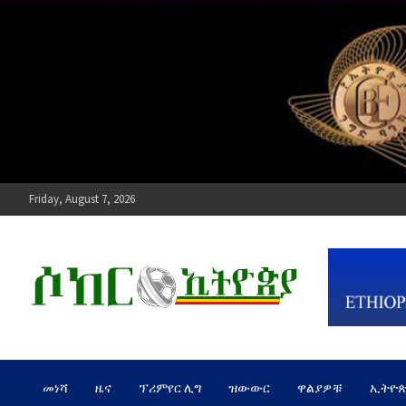
Skip
to
content
Friday, August 7, 2026
ሶከር ኢትዮጵያ
የኢትዮጵያ እግርኳስ ድምፅ !
መነሻ
ዜና
ፕሪምየር ሊግ
ዝውውር
ዋልያዎቹ
ኢትዮ