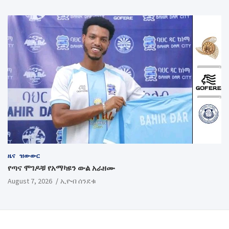
ዜና
ዝውውር
የጣና ሞገዶቹ የአማካዩን ውል አራዘሙ
August 7, 2026
ኢዮብ ሰንደቁ