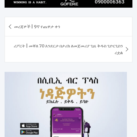
Post
መረጃዎች | 9ኛ የጨዋታ ቀን
navigation
ሪፖርት | መቐለ 70 እንደርታ በታሪክ ለመጀመሪያ ጊዜ ቅዱስ ጊዮርጊስን
ረቷል