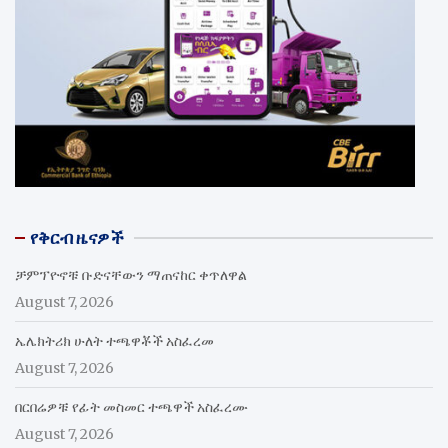
የቅርብ ዜናዎች
ቻምፕዮኖቹ ቡድናቸውን ማጠናከር ቀጥለዋል
August 7, 2026
ኤሌክትሪክ ሁለት ተጫዋቾች አስፈረመ
August 7, 2026
በርበሬዎቹ የፊት መስመር ተጫዋች አስፈረሙ
August 7, 2026