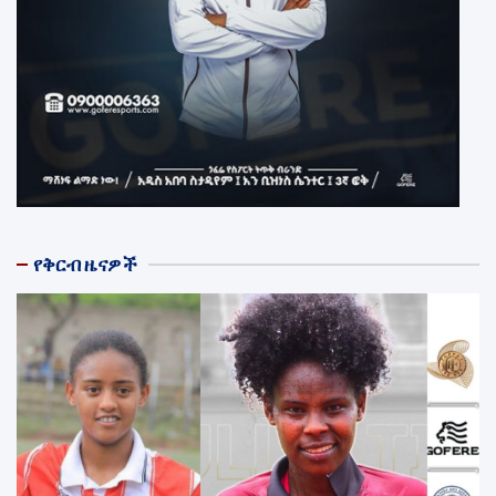
የቅርብ ዜናዎች