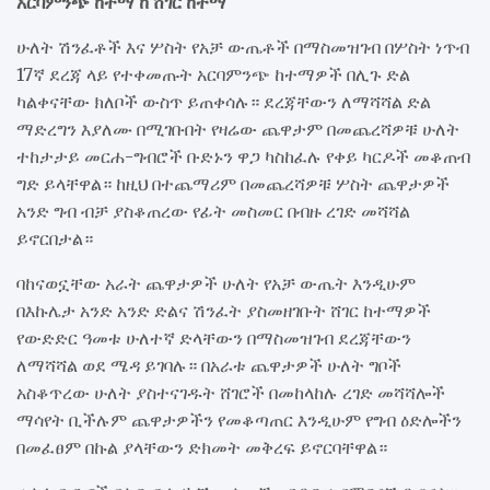
አርባምንጭ ከተማ ከ ሸገር ከተማ
ሁለት ሽንፈቶች እና ሦስት የአቻ ውጤቶች በማስመዝገብ በሦስት ነጥብ
17ኛ ደረጃ ላይ የተቀመጡት አርባምንጭ ከተማዎች በሊጉ ድል
ካልቀናቸው ክለቦች ውስጥ ይጠቀሳሉ። ደረጃቸውን ለማሻሻል ድል
ማድረግን እያለሙ በሚገቡበት የዛሬው ጨዋታም በመጨረሻዎቹ ሁለት
ተከታታይ መርሐ-ግብሮች ቡድኑን ዋጋ ካስከፈሉ የቀይ ካርዶች መቆጠብ
ግድ ይላቸዋል። ከዚህ በተጨማሪም በመጨረሻዎቹ ሦስት ጨዋታዎች
አንድ ግብ ብቻ ያስቆጠረው የፊት መስመር በብዙ ረገድ መሻሻል
ይኖርበታል።
ባከናወኗቸው አራት ጨዋታዎች ሁለት የአቻ ውጤት እንዲሁም
በእኩሌታ አንድ አንድ ድልና ሽንፈት ያስመዘገቡት ሸገር ከተማዎች
የውድድር ዓመቱ ሁለተኛ ድላቸውን በማስመዝገብ ደረጃቸውን
ለማሻሻል ወደ ሜዳ ይገባሉ። በአራቱ ጨዋታዎች ሁለት ግቦች
አስቆጥረው ሁለት ያስተናገዱት ሸገሮች በመከላከሉ ረገድ መሻሻሎች
ማሳየት ቢችሉም ጨዋታዎችን የመቆጣጠር እንዲሁም የግብ ዕድሎችን
በመፈፀም በኩል ያላቸውን ድክመት መቅረፍ ይኖርባቸዋል።