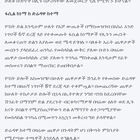
ሁለቱ ቡድኖች በሊጉ በታሪካቸው ለመጀመርያ ጊዜ የሚገናኙ ይሆናል።
ፋሲል ከነማ ከ ድሬዳዋ ከተማ
ሦስት ድል እንዲሁም ሁለት የአቻ ውጤቶች በማስመዝገብ በአስራ አንድ
ነጥቦች 6ኛ ደረጃ ላይ የተቀመጡት ፋሲል ከነማዎች የሊጉን መሪነት
ለመቆናጠጥ ድልን እያለሙ ወደ ሜዳ ይገባሉ። ባለፉት አራት ጨዋታዎች
መረቡን ያላስደፈረ ጠንካራ የመከላከል ውቅር ያለው ቡድኑ በዛሬው
ጨዋታ በመከላከሉ ረገድ ያለውን ጥንካሬ ማስቀጠል እንዲሁም የፊት
መስመሩን ይበልጥ ማጠናከር ይጠበቅበታል።
ሦስት ድሎች አስመዝግቦ በሁለት ጨዋታዎች ሽንፈት የቀመሰው ድሬዳዋ
ከተማ በዘጠኝ ነጥቦች 8ኛ ደረጃ ላይ ተቀምጧል። በመጨረሻው ጨዋታ
ከሁለት ተከታታይ ድሎች በኋላ በኢትዮጵያ ንግድ ባንክ ከደረሰባቸው
ሽንፈት በማገገም ድል ያደረጉት ብርቱካናማዎቹ በዛሬው ዕለት ወደ ሊጉ
አናት ይበልጥ የሚያስጠጋቸውን ድል ለማግኘት ለተጋጣሚያቸው
የመከላከል ጥንካሬ በሚመጥን አኳኋን መቅረብ ግድ ይላቸዋል።
ድሬዳዋ ከተማ በዛሬው ጨዋታ በጉዳትም ሆነ በቅጣት ምክንያት
የሚያጣው ተጫዋች እንደሌለ ተገልጿል።