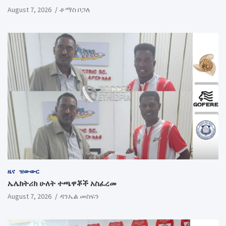
August 7, 2026
ቶማስ ቦጋለ
ዜና
ዝውውር
ኤሌክትሪክ ሁለት ተጫዋቾች አስፈረመ
August 7, 2026
ዳንኤል መስፍን