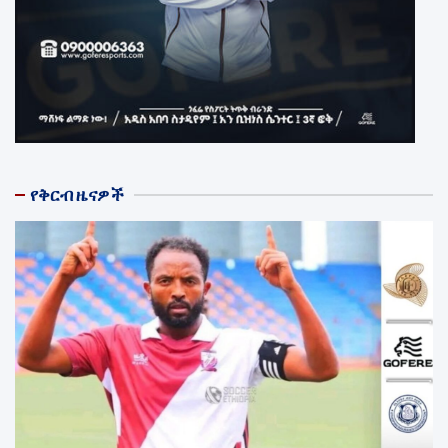
የቅርብ ዜናዎች