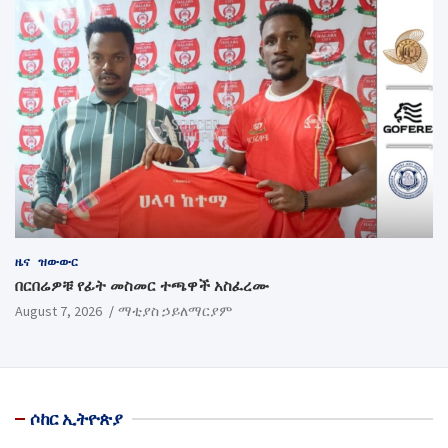
ዜና
ዝውውር
በርበሬዎቹ የፊት መስመር ተጫዋች አስፈረሙ
August 7, 2026
ማቲያስ ኃይለማርያም
ሶከር ኢትዮጵያ