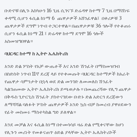
ቡድኖቹ በሊጉ እስካሁን 16 ጊዜ ሲገናኙ ድሬዳዋ ከተማ 7 ጊዜ በማሸነፍ
ቀዳሚ ሲሆን ፋሲል ከነማ 6 ጨዋታዎች አሸንፈዋል፤ በቀሪዎቹ 3
ጨዋታዎች ደግሞ ነጥብ ተጋርተዋል። በጨዋታዎቹ 36 ጎሎች የተቆጠሩ
ሲሆን ፋሲል ከነማ 21 ፤ ድሬዳዋ ከተማ ደግሞ 16 ጎሎች
አስመዝግበዋል።
ባህርዳር ከተማ ከ ኢትዮ ኤሌክትሪክ
አንድ ድል ሦስት የአቻ ውጤቶች እና አንድ ሽንፈት በማስመዝገብ
በስድስት ነጥብ 11ኛ ደረጃ ላይ የተቀመጡት ባህርዳር ከተማዎች ከአራት
የጨዋታ ሳምንታት በኋላ ወደ ድል መንገድ ለመመለስ ሽንፈት
ካልገጠመው ኢትዮ ኤሌክትሪክ ይጫወታሉ። በመጨረሻው የሊግ ጨዋታ
በቅዱስ ጊዮርጊስ ሽንፈት ያስተናገደው ቡድኑ ድል አድርጎ ደረጃውን
ለማሻሻል ባለፉት ሦስት ጨዋታዎች አንድ ኳስ ብቻ ከመረብ ያዋሀደውን
የፊት መስመሩ ማስተካከል ግድ ይለዋል።
እንደ መቻል እና ፋሲል ከነማ በተመሳሳይ ዛሬ ድል የሚቀናቸው ከሆነ
የሊጉን መሪነት የመቆናጠጥ ዕድል ያላቸው ኢትዮ ኤሌክትሪኮች