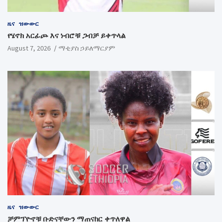
ዜና
ዝውውር
የሄኖክ አርፊጮ እና ነብሮቹ ጋብቻ ይቀጥላል
August 7, 2026
ማቲያስ ኃይለማርያም
ዜና
ዝውውር
ቻምፕዮኖቹ ቡድናቸውን ማጠናከር ቀጥለዋል