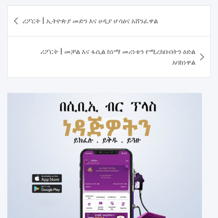
Post
ሪፖርት | ኢትዮጵያ መድን እና ሀዲያ ሆሳዕና አሸንፈዋል
navigation
ሪፖርት | መቻል እና ፋሲል ከነማ መሪነቱን የሚረከቡበትን ዕድል
አባክነዋል