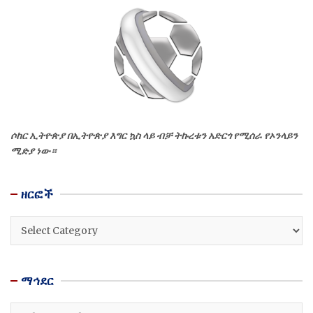
ሶከር ኢትዮጵያ በኢትዮጵያ እግር ኳስ ላይ ብቻ ትኩረቱን አድርጎ የሚሰራ የኦንላይን
ሚድያ ነው።
ዘርፎች
ዘርፎች
ማኅደር
ማኅደር