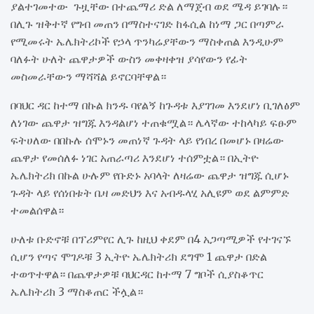
ያልተገመተው ጉዟቸው በተጨማሪ ድል ለማጀብ ወደ ሜዳ ይገባሉ።
በሊጉ ዝቅተኛ የግብ መጠን በማስተናገድ ከፋሲል ከነማ ጋር በጣምራ
የሚመሩት ኤሌክትሪኮች የኃላ ጥንካሬያቸውን ማስቀጠል እንዲሁም
ባለፉት ሁለት ጨዋታዎች ውስን መቀዛቀዝ ያሳየውን የፊት
መስመራቸውን ማሻሻል ይኖርባቸዋል።
በባህር ዳር ከተማ በኩል ክንዱ ባየልኝ ከጉዳቱ እያገገመ እንደሆነ ቢገለፅም
ለነገው ጨዋታ ዝግጁ እንዳልሆነ ተጠቁሟል። ሌላኛው ተከላካይ ፍፁም
ፍትሀለው በበኩሉ ሰሞኑን መጠነኛ ጉዳት ላይ የነበረ በመሆኑ በዛሬው
ጨዋታ የመሰለፉ ነገር አጠራጣሪ እንደሆነ ተሰምቷል። በኢትዮ
ኤሌክትሪክ በኩል ሁሉም የቡድኑ አባላት ለዛሬው ጨዋታ ዝግጁ ሲሆኑ
ጉዳት ላይ የሰነበቱት ቤዛ መድህን እና አብዱላሂ አሊዩም ወደ ልምምድ
ተመልሰዋል።
ሁለቱ ቡድኖቹ በፕሪምየር ሊጉ ከዚህ ቀደም በ4 አጋጣሚዎች የተገናኙ
ሲሆን የጣና ሞገዶቹ 3 ኢትዮ ኤሌክትሪክ ደግሞ 1 ጨዋታ በድል
ተወጥተዋል። በጨዋታዎቹ ባህርዳር ከተማ 7 ግቦች ሲያስቆጥር
ኤሌክትሪክ 3 ማስቆጠር ችሏል።