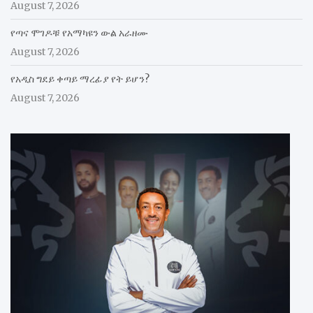
August 7, 2026
የጣና ሞገዶቹ የአማካዩን ውል አራዘሙ
August 7, 2026
የአዲስ ግደይ ቀጣይ ማረፊያ የት ይሆን?
August 7, 2026