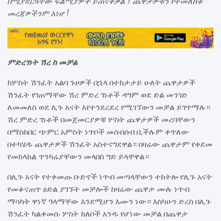
በሚያደርጓቸው ፍልሚያዎች ይጠናቀቃል ፤ ጨዋታዎቹን የተመለከቱ
መረጃዎችንም እነሆ !
ምድረገነት ሽረ ከ መቻል
ከሦስት ሽንፈት አልባ ጉዞዎች በኋላ በተከታታይ ሁለት ጨዋታዎች
ሽንፈት የገጠማቸው ሽረ ምድረ ገነቶች ዳግም ወደ ድል መንገድ
ለመመለስ ወደ ሊጉ አናት እየተንደረደረ የሚገኘውን መቻል ይገጥማሉ።
ሽረ ምድረ ገነቶች በመጀመርያዎቹ ሦስት ጨዋታዎች መረባቸውን
በማስከበር ጭምር አምስት ነጥቦች መሰብሰብ ቢችሉም ቀጥለው
በተካሄዱ ጨዋታዎች ሽንፈት አስተናግደዋል። በዛሬው ጨዋታም የቀደመ
የመከላከል ጥንካሬያቸውን መላበስ ግድ ይላቸዋል።
በሊጉ አናት የተቀመጡ ቡድኖች ነጥብ መጣላቸውን ተከትሎ የሊጉ አናት
የመቆናጠጥ ዕድል ያገኙት መቻሎች ከዛሬው ጨዋታ ሙሉ ነጥብ
ማሳካት ዋነኛ ዓላማቸው እንደሚሆን እሙን ነው። እስካሁን ድረስ በሊጉ
ሽንፈት ካልቀመሱ ሦስት ክለቦች አንዱ የሆነው መቻል በጨዋታ