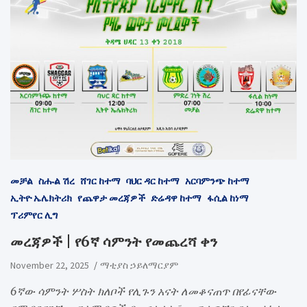
መቻል
ስሑል ሽረ
ሸገር ከተማ
ባህር ዳር ከተማ
አርባምንጭ ከተማ
ኢትዮ ኤሌክትሪክ
የጨዋታ መረጃዎች
ድሬዳዋ ከተማ
ፋሲል ከነማ
ፕሪምየር ሊግ
መረጃዎች | የ6ኛ ሳምንት የመጨረሻ ቀን
November 22, 2025
ማቲያስ ኃይለማርያም
6ኛው ሳምንት ሦስት ክለቦች የሊጉን አናት ለመቆናጠጥ በየፊናቸው