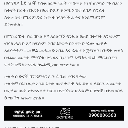
በአማካይ 1.6 ግቦች ያስቆጠረው የፊት መስመሩ ዋነኛ ጠንካራ ጎኑ ሲሆን
ከቀናት በፊት በቡድኑ በኢትዮጵያ ዋንጫ ሦስት ለባዶ ሽንፈት
ለቀመሱት የሽረ ምድረ ገነት ተከላካዮች ፈተና እንደሚሆንም
ይገመታል።
በምድረ ገነት ሽረ በኩል ዋና አሰልጣኝ ዳንኤል ፀሐዬ በቅጣት እንዲሁም
ብሩክ ሐድሽ እና ክፍሎም ገብረህይወት በጉዳት በዛሬው ጨዋታ
አይሳተፉም። መቻል መሐመድ አበራ እና ፈቱዲን ጀማልን ከጉዳት መልስ
በዛሬው ጨዋታ ማግኘቱ ጥሩ ዜና ቢሆንም አማካዩ ብሩክ ማርቆስ ግን
ጉዳት በማስተናገዱ ከፍልሚያው ውጭ ነው።
ሁለቱ ቡድኖች በፕሪምየር ሊጉ 4 ጊዜ ተገናኝተው
ሁለቱም በእኩሌታ አንድ አንድ ጨዋታዎች ላይ ድል ሲያደርጉ 2 ጨዋታ
በአቻ ውጤት የተጠናቀቀ ነበር። በግንኙነቱ ሁለቱም ቡድኖች በተመሳሳይ
6 ግቦችን አስቆጥረዋል።