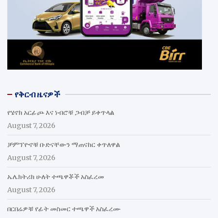
የቅርብ ዜናዎች
የሄኖክ አርፊጮ እና ነብሮቹ ጋብቻ ይቀጥላል
August 7, 2026
ቻምፕዮኖቹ ቡድናቸውን ማጠናከር ቀጥለዋል
August 7, 2026
ኤሌክትሪክ ሁለት ተጫዋቾች አስፈረመ
August 7, 2026
በርበሬዎቹ የፊት መስመር ተጫዋች አስፈረሙ