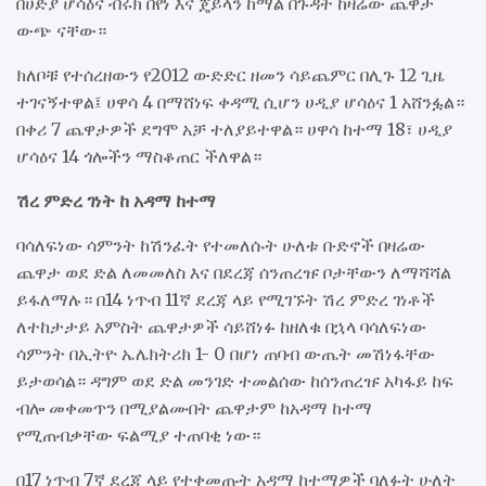
በሀድያ ሆሳዕና ብሩክ በየነ እና ጄይላን ከማል በጉዳት ከዛሬው ጨዋታ
ውጭ ናቸው።
ክለቦቹ የተሰረዘውን የ2012 ውድድር ዘመን ሳይጨምር በሊጉ 12 ጊዜ
ተገናኝተዋል፤ ሀዋሳ 4 በማሸነፍ ቀዳሚ ሲሆን ሀዲያ ሆሳዕና 1 አሸንፏል።
በቀሪ 7 ጨዋታዎች ደግሞ አቻ ተለያይተዋል። ሀዋሳ ከተማ 18፣ ሀዲያ
ሆሳዕና 14 ጎሎችን ማስቆጠር ችለዋል።
ሽረ ምድረ ገነት ከ አዳማ ከተማ
ባሳለፍነው ሳምንት ከሽንፈት የተመለሱት ሁለቱ ቡድኖች በዛሬው
ጨዋታ ወደ ድል ለመመለስ እና በደረጃ ሰንጠረዡ ቦታቸውን ለማሻሻል
ይፋለማሉ። በ14 ነጥብ 11ኛ ደረጃ ላይ የሚገኙት ሽረ ምድረ ገነቶች
ለተከታታይ አምስት ጨዋታዎች ሳይሸነፉ ከዘለቁ በኋላ ባሳለፍነው
ሳምንት በኢትዮ ኤሌክትሪክ 1- 0 በሆነ ጠባብ ውጤት መሽነፋቸው
ይታወሳል። ዳግም ወደ ድል መንገድ ተመልሰው ከሰንጠረዡ አካፋይ ከፍ
ብሎ መቀመጥን በሚያልሙበት ጨዋታም ከአዳማ ከተማ
የሚጠብቃቸው ፍልሚያ ተጠባቂ ነው።
በ17 ነጥብ 7ኛ ደረጃ ላይ የተቀመጡት አዳማ ከተማዎች ባለፉት ሁለት