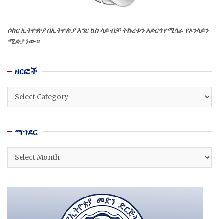
ሶከር ኢትዮጵያ በኢትዮጵያ እግር ኳስ ላይ ብቻ ትኩረቱን አድርጎ የሚሰራ የኦንላይን
ሚድያ ነው።
ዘርፎች
ዘርፎች
ማኅደር
ማኅደር