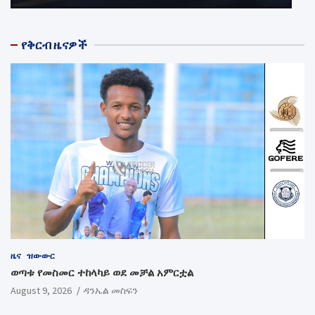
የቅርብ ዜናዎች
ዜና
ዝውውር
ወጣቱ የመስመር ተከላካይ ወደ መቻል አምርቷል
August 9, 2026
ዳንኤል መስፍን