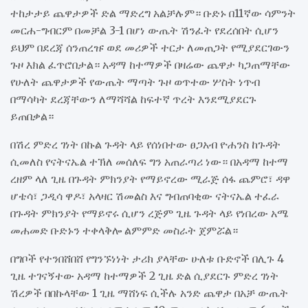
ተከታታይ ጨዋታዎች ድል ማድረግ አልቻሉም። ቡድኑ በ11ኛው ሳምንት
መርሐ-ግብርም በመቻል 3-1 በሆነ ውጤት ሽንፈት የደረሰበት ሲሆን
ይህም በደረጃ ሰንጠረዡ ወደ መሪዎች ተርታ ለመጠጋት የሚያደርገውን
ጉዞ እክል ፈጥሮበታል። አዳማ ከተማዎች በዛሬው ጨዋታ ካጋጠማቸው
የሁለት ጨዋታዎች የውጤት ማጣት ጉዞ ወጥተው ሦስት ነጥብ
በማሳካት ደረጃቸውን ለማሻሻል ከፍተኛ ጥረት እንደሚያደርጉ
ይጠበቃል።
በሽረ ምድረ ገነት በኩል ጉዳት ላይ የሰነበተው ፀጋአብ ዮሐንስ ከጉዳት
ሲመለስ የናትናኤል ተኽለ መሰለፍ ግን አጠራጣሪ ነው። በአዳማ ከተማ
ረዘም ላለ ጊዜ በጉዳት ምክንያት የማይኖረው ሚራጅ ሰፋ ጨምሮ፣ ዳዋ
ሆቴሳ፣ ጋዲሳ ዋዶ፣ አላዛር ሽመልስ እና ግብጠባቂው ናትናኤል ተፈራ
በጉዳት ምክንያት የማይኖሩ ሲሆን ረጅም ጊዜ ጉዳት ላይ የነበረው አሜ
መሐመድ ቡድኑን ተቀላቅሎ ልምምድ መስራት ጀምሯል።
በግቦች የተንበሸበሸ የግንኙነነት ታሪክ ያላቸው ሁለቱ ቡድኖች በሊጉ 4
ጊዜ ተገናኝተው አዳማ ከተማዎች 2 ጊዜ ድል ሲያደርጉ ምድረ ገነት
ሽረዎች በበኩላቸው 1 ጊዜ ማሸነፍ ሲችሉ አንድ ጨዋታ በአቻ ውጤት