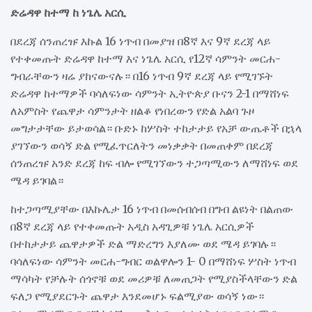
ድሬዳዋ ከተማ ከ ነጌሌ አርሲ
በደረጃ ሰንጠረዡ እኩል 16 ነጥብ በመያዝ በ8ኛ እና 9ኛ ደረጃ ላይ
የተቀመጡት ድሬዳዋ ከተማ እና ነጌሌ አርሲ የ12ኛ ሳምንት መርሐ-
ግብራቸውን ዛሬ ያከናውናሉ። በ16 ነጥብ 9ኛ ደረጃ ላይ የሚገኙት
ድሬዳዋ ከተማዎች ባሳለፍነው ሳምንት ኢትዮጵያ ቡናን 2-1 በማሸነፍ
ለአምስት የጨዋታ ሳምንታት ዘልቆ የነበረውን የድል አልባ ጉዞ
መግታታቸው ይታወሳል። ቡድኑ ከሦስት ተከታታይ የአቻ ውጤቶች በኋላ
ያገኘውን ወሳኝ ድል የሚፈጥርለትን መነቃቃት በመጠቀም በደረጃ
ሰንጠረዡ አንድ ደረጃ ከፍ ብሎ የሚገኘውን ተጋጣሚውን ለማሸነፍ ወደ
ሜዳ ይገባል።
ከተጋጣሚያቸው በእኩሌታ 16 ነጥብ በመሰብሰብ በግብ ልዩነት በልጠው
በ8ኛ ደረጃ ላይ የተቀመጡት አዲስ አዳጊዎቹ ነጌሌ አርሲዎች
በተከታታይ ጨዋታዎች ድል ማድረግን እያለሙ ወደ ሜዳ ይገባሉ።
ባሳለፍነው ሳምንት መርሐ-ግብር ወልዋሎን 1- 0 በማሸነፍ ሦስት ነጥብ
ማሳካት የቻሉት ሰጎኖቹ ወደ መሪዎቹ ለመጠጋት የሚያስችላቸውን ድል
ፍለጋ የሚያደርጉት ጨዋታ እንደመሆኑ ፍልሚያው ወሳኝ ነው።