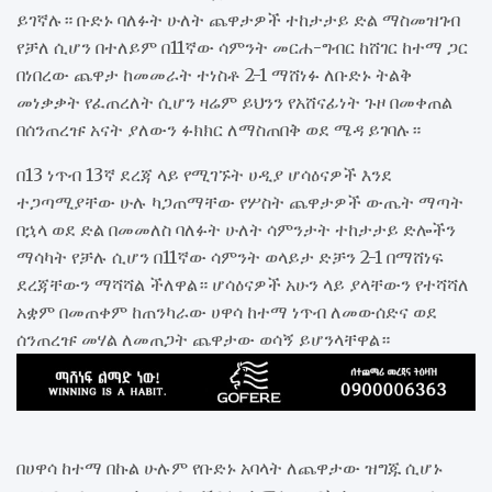
ይገኛሉ። ቡድኑ ባለፉት ሁለት ጨዋታዎች ተከታታይ ድል ማስመዝገብ
የቻለ ሲሆን በተለይም በ11ኛው ሳምንት መርሐ-ግብር ከሸገር ከተማ ጋር
በነበረው ጨዋታ ከመመራት ተነስቶ 2-1 ማሸነፉ ለቡድኑ ትልቅ
መነቃቃት የፈጠረለት ሲሆን ዛሬም ይህንን የአሸናፊነት ጉዞ በመቀጠል
በሰንጠረዡ አናት ያለውን ፉክክር ለማስጠበቅ ወደ ሜዳ ይገባሉ።
በ13 ነጥብ 13ኛ ደረጃ ላይ የሚገኙት ሀዲያ ሆሳዕናዎች እንደ
ተጋጣሚያቸው ሁሉ ካጋጠማቸው የሦስት ጨዋታዎች ውጤት ማጣት
በኋላ ወደ ድል በመመለስ ባለፉት ሁለት ሳምንታት ተከታታይ ድሎችን
ማሳካት የቻሉ ሲሆን በ11ኛው ሳምንት ወላይታ ድቻን 2-1 በማሸነፍ
ደረጃቸውን ማሻሻል ችለዋል። ሆሳዕናዎች አሁን ላይ ያላቸውን የተሻሻለ
አቋም በመጠቀም ከጠንካራው ሀዋሳ ከተማ ነጥብ ለመውሰድና ወደ
ሰንጠረዡ መሃል ለመጠጋት ጨዋታው ወሳኝ ይሆንላቸዋል።
በሀዋሳ ከተማ በኩል ሁሉም የቡድኑ አባላት ለጨዋታው ዝግጁ ሲሆኑ