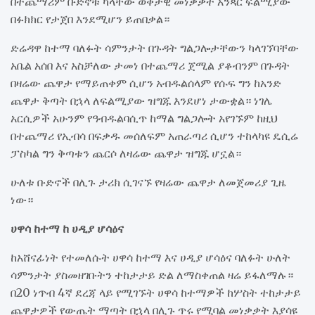
በተጨማሪም ቡድኖቹ ካላቸው ወቅታዊ መነቃቃት አንጻር ፍልሚያው
በፉክክር የታጀበ እንደሚሆን ይጠበቃል።
ድሬዳዋ ከተማ ባለፉት ሳምንታት በጉዳት ግልጋሎታቸውን ካላገኘባቸው
አቤል አሰበ እና አስቻለው ታመነ በተጨማሪ ጀሚል ያቆብንም በጉዳት
በዛሬው ጨዋታ የማይጠቀም ሲሆን አብዱልሰላም የሱፍ ግን ከአንድ
ጨዋታ ቅጣት በኋላ ለፍልሚያው ዝግጁ እንደሆነ ታውቋል። ነገሌ
አርሲዎች አሁንም የዓብዱልባሲጥ ከማል ግልጋሎት አየገኙም ከዚህ
በተጨማሪ የኢብሳ በፍቃዱ መሰለፍም አጠራጣሪ ሲሆን ተከላካዩ ዴሲሬ
ፓስካል ግን ቅጣቱን ጨርሶ ለዛሬው ጨዋታ ዝግጁ ሆኗል።
ሁለቱ ቡድኖች በሊጉ ታሪክ ሲገናኙ የዛሬው ጨዋታ ለመጀመሪያ ጊዜ
ነው።
ሀዋሳ ከተማ ከ ሀዲያ ሆሳዕና
ከአሸናፊነት የተመለሱት ሀዋሳ ከተማ እና ሀዲያ ሆሳዕና ባለፉት ሁለት
ሳምንታት ያስመዘገቡትን ተከታታይ ድል ለማስቀጠል ዛሬ ይፋለማሉ።
በ20 ነጥብ 4ኛ ደረጃ ላይ የሚገኙት ሀዋሳ ከተማዎች ከሦስት ተከታታይ
ጨዋታዎች የውጤት ማጣት በኋላ በሊጉ ጥሩ የሚባል መነቃቃት እያሳዩ