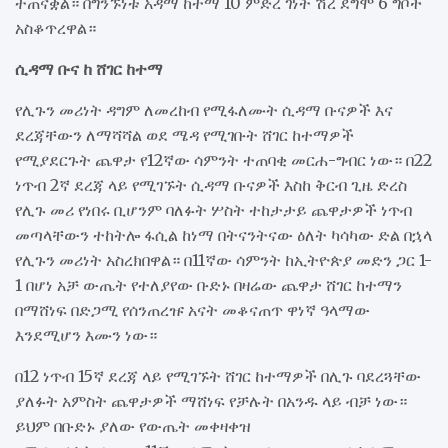
ተጠናቋል። በግንኙነቱ አዳማ ከተማ 10 ምድረ ገነት ሽረ ደግሞ 6 ግቦች
አስቆጥረዋል።
ሲዳማ ቡና ከ ሸገር ከተማ
የሊጉን መሪነት ዳግም ለመረከብ የሚፋለሙት ሲዳማ ቡናዎች እና
ደረጃቸውን ለማሻሻል ወደ ሜዳ የሚገቡት ሸገር ከተማዎች
የሚያደርጉት ጨዋታ የ12ኛው ሳምንት ተጠባቂ መርሐ-ግብር ነው። በ22
ነጥብ 2ኛ ደረጃ ላይ የሚገኙት ሲዳማ ቡናዎች እስከ ቅርብ ጊዜ ድረስ
የሊጉ መሪ የነበሩ ቢሆንም ባለፉት ሦስት ተከታታይ ጨዋታዎች ነጥብ
መጣላቸውን ተከትሎ ፋሲል ከነማ በትናንትናው ዕለት ካሳካው ድል በኋላ
የሊጉን መሪነት አስረክበዋል። በ11ኛው ሳምንት ከኢትዮጵያ መድን ጋር 1-
1 በሆነ አቻ ውጤት የተለያየው ቡድኑ በዛሬው ጨዋታ ሸገር ከተማን
በማሸነፍ በድጋሚ የሰንጠረዡ አናት መቆናጠጥ ዋነኛ ዓላማው
እንደሚሆን እሙን ነው።
በ12 ነጥብ 15ኛ ደረጃ ላይ የሚገኙት ሸገር ከተማዎች በሊጉ ባደረጓቸው
ያለፉት አምስት ጨዋታዎች ማሸነፍ የቻሉት በአንዱ ላይ ብቻ ነው።
ይህም በቡድኑ ያለው የውጤት መቀዛቀዝ