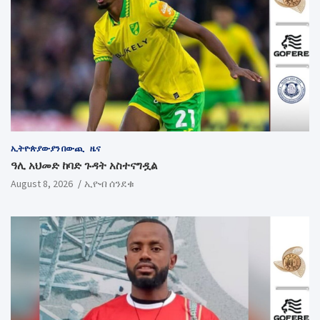
ኢትዮጵያውያን በውጪ
ዜና
ዓሊ አህመድ ከባድ ጉዳት አስተናግዷል
August 8, 2026
ኢዮብ ሰንደቁ