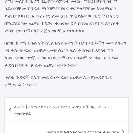
የሚያመለክት ሲሆን በ11ኛው ሳምንት መርሐ-ግብር በሀዋሳ ከተማ
ከደረሰባቸው ሽንፈት ማገገምም የዛሬ ዋና ዓላማቸው እንደሚሆን
ይጠበቃል። ቡድኑ መሪነቱን ለመረከብ ከሚያልመው ሲዳማ ቡና ጋር
በሚያደርገው ጨዋታ ከስጋት ቀጠናው ርቆ በሰንጠረዡ ከፍ ለማለት
ሦስት ነጥብ ማሳካት እጅግ ወሳኝ ይሆንለታል።
በሸገር ከተማ በኩል ናትናኤል ዘለቀ አምስት ቢጫ ካርዶችን መመልከቱን
ተከትሎ ከዛሬው ጨዋታ ውጭ ሲሆን ሌሎች የቡድኑ አባላት ግን
ለጨዋታው ዝግጁ ናቸው። በሲዳማ ቡና በኩልም አጥቂው ሀብታሙ
ታደሰ በቅጣት ከዛሬው ጨዋታ ውጭ ነው።
ሁለቱ ቡድኖች በሊጉ መድረክ የዛሬው ጨዋታ ለመጀመሪያ ጊዜ
የሚገናኙበት ነው።
Post
ሪፖርት | አዳማ ላይ የተካሄዱት የዕለቱ ጨዋታዎች በአቻ ውጤት
navigation
ተጠናቀዋል
ቡናማዎቹ አዲስ አሰልጣኝ ለማግኘት ተቃርበዋል