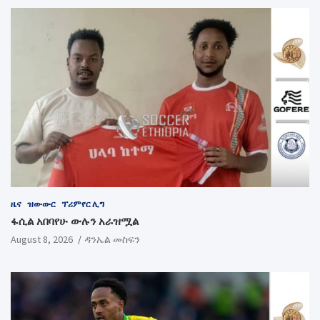
ዜና
ዝውውር
ፕሪምየር ሊግ
ፋሲል አበባየሁ ውሉን አራዝሟል
August 8, 2026
ዳንኤል መስፍን