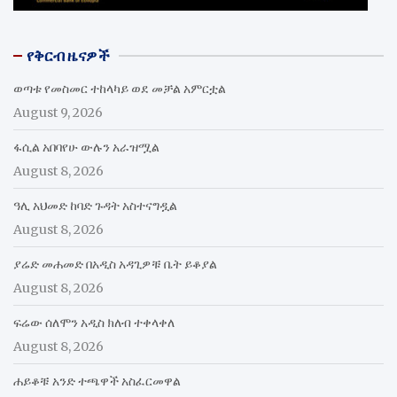
የቅርብ ዜናዎች
ወጣቱ የመስመር ተከላካይ ወደ መቻል አምርቷል
August 9, 2026
ፋሲል አበባየሁ ውሉን አራዝሟል
August 8, 2026
ዓሊ አህመድ ከባድ ጉዳት አስተናግዷል
August 8, 2026
ያሬድ መሐመድ በአዲስ አዳጊዎቹ ቤት ይቆያል
August 8, 2026
ፍሬው ሰለሞን አዲስ ክለብ ተቀላቀለ
August 8, 2026
ሐይቆቹ አንድ ተጫዋች አስፈርመዋል