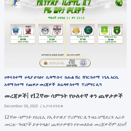
ሀዋሳ ከተማ
ሀዲያ ሆሳዕና
ሲዳማ ቡና
ስሑል ሽረ
ሸገር ከተማ
ነጌሌ አርሲ
አዳማ ከተማ
የጨዋታ መረጃዎች
ድሬዳዋ ከተማ
ፕሪምየር ሊግ
መረጃዎች| የ12ኛው ሳምንት የሁለተኛ ቀን ጨዋታዎች
December 30, 2025
ኢዮብ ሰንደቁ
12ኛው ሳምንት የሲቢኢ የኢትዮጵያ ፕሪምየር ሊግ ዛሬ በሚደረጉ አራት
መርሐ-ግብሮች ይቀጥላል፤ ጨዋታዎቹን የተመለከቱ መረጃዎችም እነሆ!