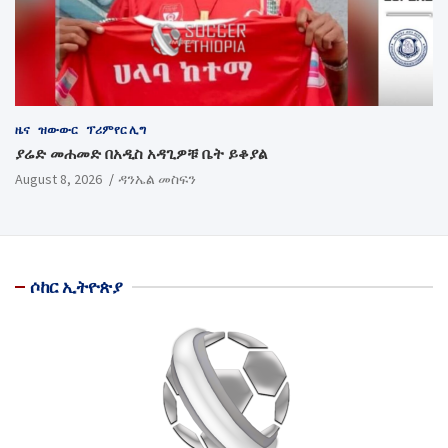
ዜና
ዝውውር
ፕሪምየር ሊግ
ያሬድ መሐመድ በአዲስ አዳጊዎቹ ቤት ይቆያል
August 8, 2026
ዳንኤል መስፍን
ሶከር ኢትዮጵያ