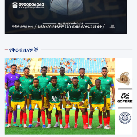
የቅርብ ዜናዎች