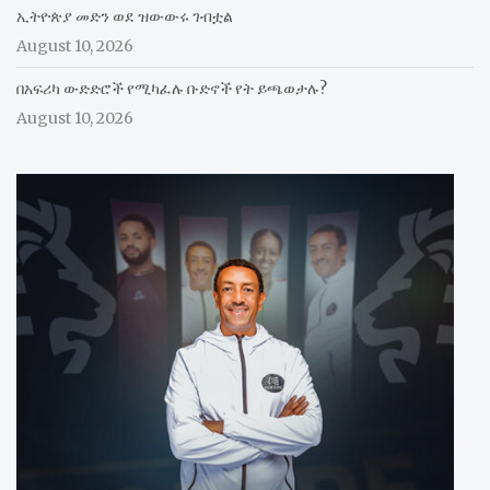
ኢትዮጵያ መድን ወደ ዝውውሩ ገብቷል
August 10, 2026
በአፍሪካ ውድድሮች የሚካፈሉ ቡድኖች የት ይጫወታሉ?
August 10, 2026