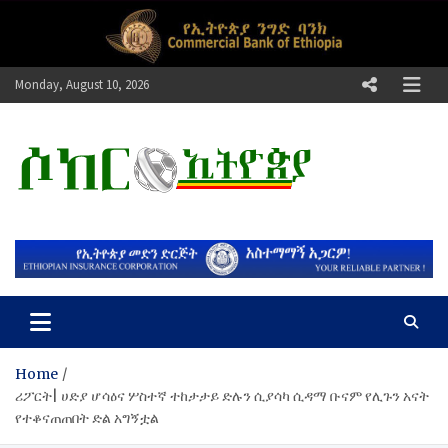
Skip
to
content
Monday, August 10, 2026
ሶከር ኢትዮጵያ
የኢትዮጵያ እግርኳስ ድምፅ !
Home
ሪፖርት| ሀድያ ሆሳዕና ሦስተኛ ተከታታይ ድሉን ሲያሳካ ሲዳማ ቡናም የሊጉን አናት
የተቆናጠጠበት ድል አግኝቷል