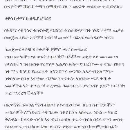
ቡናዎችም ሸገር ከተማን በማሸነፍ የሊጉ መሪነት መልሰው ተረክበዋል።
ሀዋሳ ከተማ ከ ሀዲያ ሆሳዕና
በአዳማ ሳይንስና ቴክኖሎጂ ዩኒቨርሲቲ ስታድየም በተካሄደ ቀዳሚ ጨዋታ
በመጀመሪያው አጋማሽ ነብሮቹ መጠነኛ ብልጫ የወሰዱበት ነበር።
ከመጀመርያዎቹ ደቂቃዎች ጀምሮ ጫና በመፍጠር
የግብ ዕድሎችን የፈጠሩት ነብሮቹም በ22ኛው ደቂቃ ላይ መሪ መሆን
የቻሉበትን ግብ አስቆጥረዋል። ኤልያስ አሕመድ በረዥሙ ተሻግራ የሀዋሳ
ከተማ ተከላካይ የጨረፋት ኳስን በጥሩ መንገድ ለኢዮብ አለማየሁ
ካቀበለው በኋላ አጥቂው ብቻውን ተነጥሎ ለነበረው ጫላ ተሺታ
አመቻችቶለት ተጫዋቹ ተረጋግቶ ከመረብ ጋር ያዋሀዳት ኳስም ነብሮቹን
መሪ ማድረግ ችላለች።
በአጋማሹ በመሀል ሜዳ ብልጫ የተወሰደባቸው ሀዋሳ ከተማዎችም
ሙከራዎች ለማድረግ ተቸግረው ከቆዩ በኋላ አስቆጪ ዕድል መፍጠር
ችለዋል። ከያሬድ ብሩክ እና ብሩክ ታደለ ጥሩ ቅብብል በኋላ ሳጥን ውስጥ
የነበረው ጌታነህ ከበደ እግር ደርሳ አጥቂው ወደ ግብ ከመምታቱ በፊት