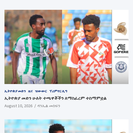
ኢትዮጵያ መድን
ዜና
ዝውውር
ፕሪምየር ሊግ
ኢትዮጵያ መድን ሁለት ተጫዋቾችን ለማስፈረም ተስማምቷል
August 10, 2026
ዳንኤል መስፍን