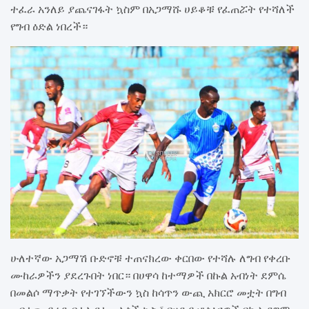
ተፈራ አንለይ ያጨናገፋት ኳስም በአጋማሹ ሀይቆቹ የፈጠሯት የተሻለች
የግብ ዕድል ነበረች።
ሁለተኛው አጋማሽ ቡድኖቹ ተጠናክረው ቀርበው የተሻሉ ለግብ የቀረቡ
ሙከራዎችን ያደረጉበት ነበር። በሀዋሳ ከተማዎች በኩል አብነት ደምሴ
በመልሶ ማጥቃት የተገኘችውን ኳስ ከሳጥን ውጪ አክርሮ መቷት በግብ