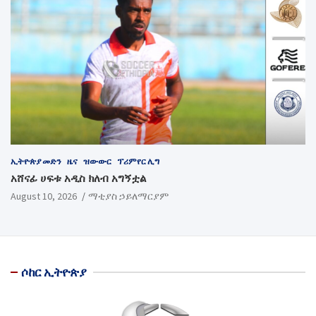
ኢትዮጵያ መድን
ዜና
ዝውውር
ፕሪምየር ሊግ
አሸናፊ ሀፍቱ አዲስ ክለብ አግኝቷል
August 10, 2026
ማቲያስ ኃይለማርያም
ሶከር ኢትዮጵያ