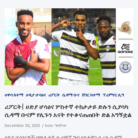
ሀዋሳ ከተማ
ሀዲያ ሆሳዕና
ሪፖርት
ሲዳማ ቡና
ሸገር ከተማ
ፕሪምየር ሊግ
ሪፖርት| ሀድያ ሆሳዕና ሦስተኛ ተከታታይ ድሉን ሲያሳካ
ሲዳማ ቡናም የሊጉን አናት የተቆናጠጠበት ድል አግኝቷል
December 30, 2025
ክብሩ ግዛቸው
ሀድያ ሆሳዕናዎች በጫላ ተሺታ ብቸኛ ግብ ሀይቆቹን ሲረቱ ሲዳማ