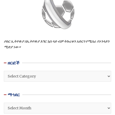
ሶከር ኢትዮጵያ በኢትዮጵያ እግር ኳስ ላይ ብቻ ትኩረቱን አድርጎ የሚሰራ የኦንላይን
ሚድያ ነው።
ዘርፎች
ዘርፎች
ማኅደር
ማኅደር