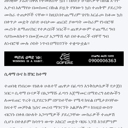
ጠባቂው ያሬድ በቀለ የተመለሰች ኳስ ፤ በሀድያ ሆሳዕናዎች በኩል ደግሞ
ኢዮብ አለማየሁ በመስመር በኩል ይዟት የገባውን ኳስ ተጠቅሞ ያደረጋት
ሙከራ ተጠቃሾች ናቸው። ከዚህ በተጨማሪም ሄኖክ አርፊጮ ከቆመ ኳስ
በቀጥታ መቷት ሰይድ ሀብታሙ ጨርፎ ያወጣት ሙከራም የነብሮቹ
መሪነት ለማጠናከር የተቃረበች ነበረች። ጨዋታውም ተጨማሪ ግብ
ሳያስመለክተን በመጀመሪያ አጋማሽ ላይ በተቆጠረች ብቸኛ ግብ
ለነብሮቹ ሙሉ ሶስት ነጥብ በማስገኘት ተቋጭቷል።
ሲዳማ ቡና ከ ሸገር ከተማ
ተጠባቂ የነበረው የዕለቱ ሁለተኛ ጨዋታ በፈጣን እንቅስቃሴዎች የታጀበ
ነበር። ሲዳማ ቡናዎች በአጋማሹ ፈጣን አጀማመር በማድረግ ዕድሎችን
ለመፍጠር ጥረት ቢያደርጉም በሦስተኛው የሜዳ ክፍል በሚታይባቸው
ከፍተኛ መቻኮል ኳስና መረብ ማገናኘት አልቻሉም። ከነዚህ ውስጥ
ብርሃኑ በቀለ በሁለት አጋጣሚዎች ያደረጋቸው ሙከራዎች ተጠቃሽ
ሲሆኑ በተለይም ከሳጥን ውጭ አክርሮ መቷት ባህሩ ነጋሽ እንደምንም