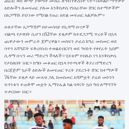
ጨርፎ ወደ ውጭ ያወጣት ሙከራ ለግብ የቀረበች ናት። በመልሶ ማጥቃት
ዕድሎችን ለመፍጠር ያለመ እንቅስቃሴ የነበራቸው ሸገር ከተማዎችም
በአጋማሹ ይህ ነው የሚባል የጠራ ዕድል መፍጠር አልቻሉም።
ሁለተኛው አጋማሽም በተመሳሳይ የሲዳማ ቡናዎች
ብልጫ የታየበት ሲሆን በ52ኛው ደቂቃም ከተደጋጋሚ ጥረቶች በኋላ
ጨዋታውን መምራት ጀምረዋል። መስፍን ታፈሰ ከግራ መስመር ወደ
ሳጥን አሻግሯት ፍቅረየሱስ ተወልደብርሃን ወደ ግብነት የቀየራት ኳስም
ሲዳማ ቡናን መሪ ማድረግ ችላለች። ሂደቱም የብሌስ ናጎ እንቅስቃሴ
የታከለበት ነበር። ከግቡ መቆጠር በኋላ የተጫዋች ቅያሪ በማድረግ
በረጃጅም ኳሶች ዕድሎች ለመፍጠር ጥረት ያደረጉት ሸገር ከተማዎች
74ኛው ደቂቃ ላይ ሙአዝ ጋሊ ከመስመር አሻምቷት ያሬድ መኮንን
ፍጥነቱን ተጠቅሞ መቷት ኢማኑኤል ካል ባዳናት ኳስ ግብ ለማግኘት
ተቃርበው ነበር።