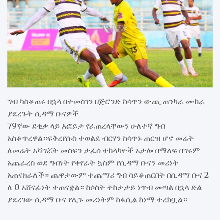
ግብ ካስቆጠሩ በኋላ በተመስገን በጅሮንድ ከሳጥን ውጪ ጠንካራ ሙከራ
ያደረጉት ሲዳማ ቡናዎች
79ኛው ደቂቃ ላይ እፎይታ የፈጠረላቸውን ሁለተኛ ግብ
አስቆጥረዋል።ፍቅረየሱስ ተወልደ ብርሃን ከሳጥኑ ጠርዝ ሆኖ መሬት
ለመሬት አሻግሯት መስፍን ታፈሰ ተከላካዮች አታሎ በማለፍ በግሩም
አጨራረስ ወደ ግብነት የቀየራት ኳስም የሲዳማ ቡናን መሪነት
አጠናክራለች። ጨዋታውም ተጨማሪ ግብ ሳይቆጠርበት በሲዳማ ቡና 2
ለ 0 አሸናፊነት ተጠናቋል። ከሶስት ተከታታይ ነጥብ መጣል በኋላ ድል
ያደረገው ሲዳማ ቡና የሊጉ መሪነትም ከፋሲል ከነማ ተረክቧል።