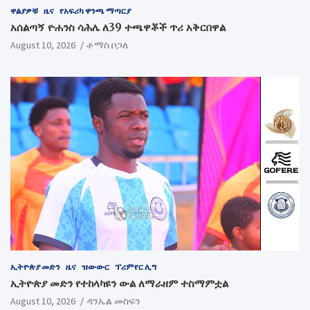
ዋልያዎቹ
ዜና
የአፍሪካ ዋንጫ ማጣርያ
አሰልጣኝ ዮሐንስ ሳሕሌ ለ39 ተጫዋቾች ጥሪ አቅርበዋል
August 10, 2026
ቶማስ ቦጋለ
ኢትዮጵያ መድን
ዜና
ዝውውር
ፕሪምየር ሊግ
ኢትዮጵያ መድን የተከላካዩን ውል ለማራዘም ተስማምቷል
August 10, 2026
ዳንኤል መስፍን