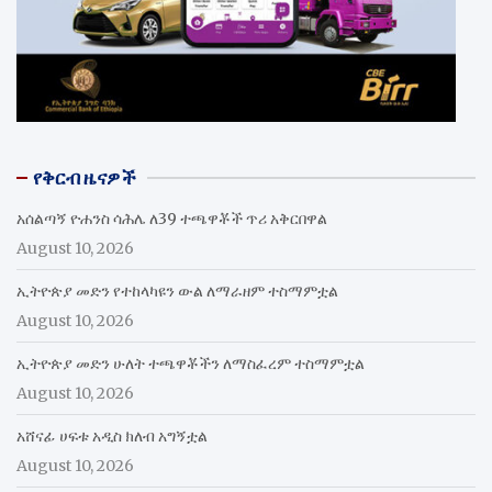
የቅርብ ዜናዎች
አሰልጣኝ ዮሐንስ ሳሕሌ ለ39 ተጫዋቾች ጥሪ አቅርበዋል
August 10, 2026
ኢትዮጵያ መድን የተከላካዩን ውል ለማራዘም ተስማምቷል
August 10, 2026
ኢትዮጵያ መድን ሁለት ተጫዋቾችን ለማስፈረም ተስማምቷል
August 10, 2026
አሸናፊ ሀፍቱ አዲስ ክለብ አግኝቷል
August 10, 2026