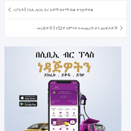
Post
ሪፖርት| ነጌሌ አርሲ እና አዳማ ከተማ ድል ቀንቷቸዋል
navigation
መረጃዎች | የ12ኛ ሳምንት የመጨረሻ ቀን ጨዋታዎች