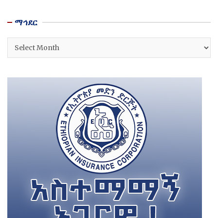
ማኅደር
ማኅደር