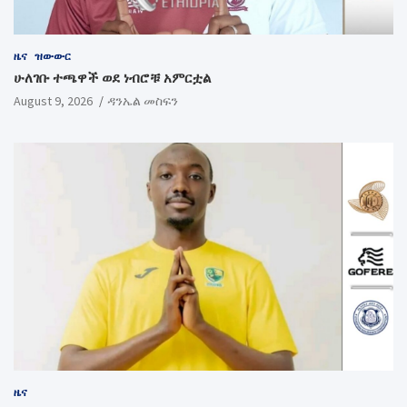
ዜና
ዝውውር
ሁለገቡ ተጫዋች ወደ ነብሮቹ አምርቷል
August 9, 2026
ዳንኤል መስፍን
ዜና