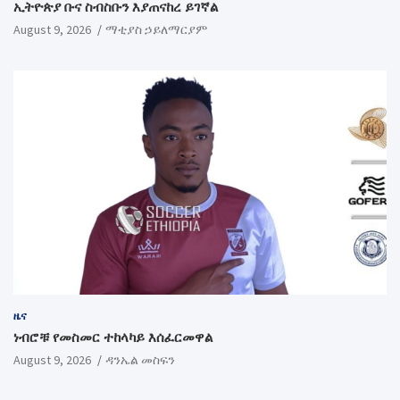
ኢትዮጵያ ቡና ስብስቡን እያጠናከረ ይገኛል
August 9, 2026
ማቲያስ ኃይለማርያም
ዜና
ነብሮቹ የመስመር ተከላካይ እሰፈርመዋል
August 9, 2026
ዳንኤል መስፍን