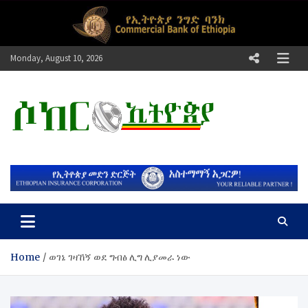
Skip
to
content
Monday, August 10, 2026
ሶከር ኢትዮጵያ
የኢትዮጵያ እግርኳስ ድምፅ !
Home
ወገኔ ገዛኸኝ ወደ ግብፅ ሊግ ሊያመራ ነው