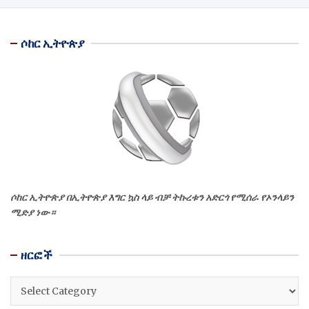
ሶከር ኢትዮጵያ
ሶከር ኢትዮጵያ በኢትዮጵያ እግር ኳስ ላይ ብቻ ትኩረቱን አድርጎ የሚሰራ የኦንላይን
ሚድያ ነው።
ዘርፎች
ዘርፎች