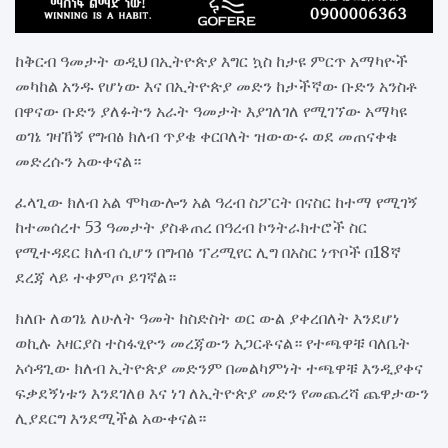
ከቅርብ ዓመታት ወዲህ በኢትዮጵያ እግር ኳስ ከታዩ ምርጥ አማካዮች
መካከል አንዱ የሆነው እና በኢትዮጵያ መድን ከታችኛው ቡድን አንስቶ
በዋናው ቡድን ያለፉትን አራት ዓመታት እያገለገለ የሚገኘው አማካዩ
ወገኔ ገዛኸኝ የግብፅ ክለብ ጥያቄ ቀርቦለት ዝውውሩ ወደ መጠናቀቁ
መድረሱን አውቀናል።
ፈላጊው ክለብ አል ሞካውሎን አል ዓረብ ስፖርት በናስር ከተማ የሚገኝ
ከተመሰረተ 53 ዓመታት ያስቆጠረ በዓረብ ኮንትራክተሮች ስር
የሚተዳደር ክለብ ሲሆን በግብፅ ፕሪሚየር ሊግ በአስር ነጥቦች በ18ኛ
ደረጃ ላይ ተቀምጦ ይገኛል።
ክለቡ ለወገኔ ለሁለት ዓመት ከስድስት ወር ውል ያቀረበለት እንደሆነ
ወኪሉ አዛርያስ ተስፋፂዮን መረጃውን አጋርቶናል። የተጫዋቹ ባለቤት
አሳዳጊው ክለብ ኢትዮጵያ መድንም በመልካምነት ተጫዋቹ እንዲያቀና
ፍቃደኝነቱን እንደገለፀ እና ነገ ለኢትዮጵያ መድን የመጨረሻ ጨዋታውን
ሊያደርግ እንደሚችል አውቀናል።