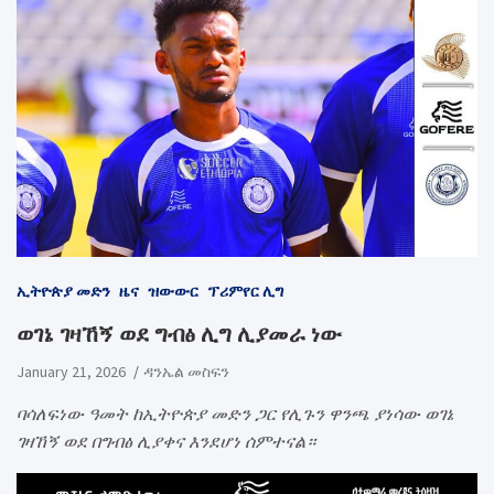
ኢትዮጵያ መድን
ዜና
ዝውውር
ፕሪምየር ሊግ
ወገኔ ገዛኸኝ ወደ ግብፅ ሊግ ሊያመራ ነው
January 21, 2026
ዳንኤል መስፍን
ባሳለፍነው ዓመት ከኢትዮጵያ መድን ጋር የሊጉን ዋንጫ ያነሳው ወገኔ
ገዛኸኝ ወደ በግብፅ ሊያቀና እንደሆነ ሰምተናል።