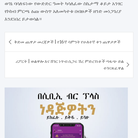
ወገኔ ባሳለፍነው የውድድር ዓመት ካሳለፈው ስኬታማ ቆይታ አንፃር
የኮከብ ምርጫ ዕጩ ውስጥ አለመካተቱ በብዙዎች ዘንድ መነጋገሪያ
እንደነበረ ይታወሳል።
Post
ቅድመ ጨዋታ መረጃዎች | የ16ኛ ሳምንት የሁለተኛ ቀን ጨዋታዎች
navigation
ሪፖርት | ወልዋሎ እና ሸገር ነጥብ ሲጋሩ ሽረ ምድረገነቶች ጣፋጭ ድል
ተጎናጽፈዋል