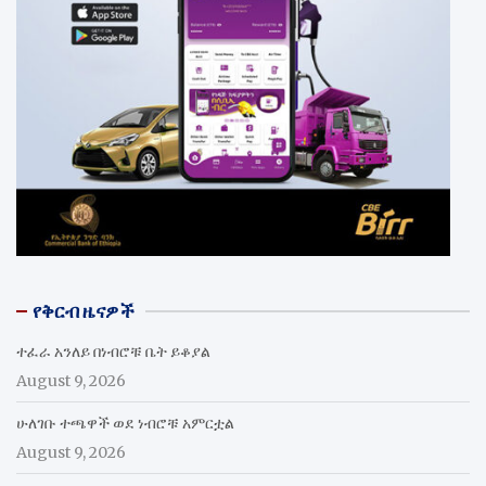
የቅርብ ዜናዎች
ተፈራ አንለይ በነብሮቹ ቤት ይቆያል
August 9, 2026
ሁለገቡ ተጫዋች ወደ ነብሮቹ አምርቷል
August 9, 2026