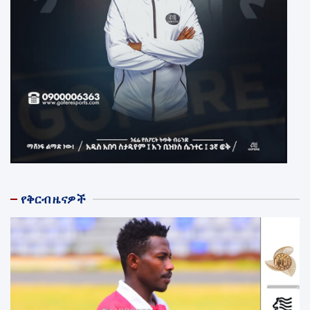
የቅርብ ዜናዎች