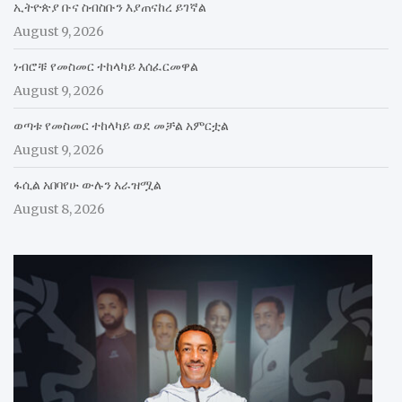
ኢትዮጵያ ቡና ስብስቡን እያጠናከረ ይገኛል
August 9, 2026
ነብሮቹ የመስመር ተከላካይ እሰፈርመዋል
August 9, 2026
ወጣቱ የመስመር ተከላካይ ወደ መቻል አምርቷል
August 9, 2026
ፋሲል አበባየሁ ውሉን አራዝሟል
August 8, 2026