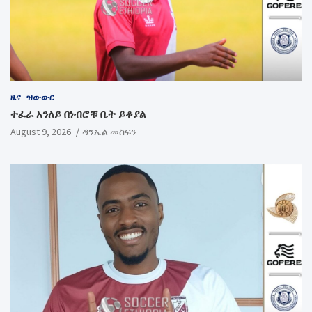
ዜና
ዝውውር
ተፈራ አንለይ በነብሮቹ ቤት ይቆያል
August 9, 2026
ዳንኤል መስፍን