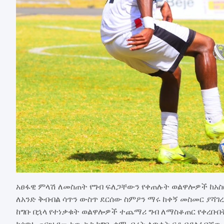
አፀፋዊ ምላሽ ለመስጠት የግብ ፍለጋቸውን የቀጠሉት ወልዋሎዎች ከአስር 
ለአንድ ቅብብል ሳጥን ውስጥ ደርሰው ስምዖን ማሩ ከቀኝ መስመር ያሻገረለ
ከግቡ በኋላ የተነቃቁት ወልዋሎዎች ተጨማሪ ግብ ለማስቆጠር የቀረቡበት
ከሳጥኑ ጠርዝ የመታው ኳስ ከግቡ ቋሚ ብረት ለጥቂት ርቆ ባያልፋባቸው