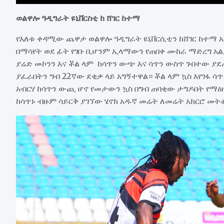
ወልዋሎ ዓዲግራት ዩኒቨርስቲ ከ ሸገር ከተማ
የእለቱ ቀዳሚው ጨዋታ ወልዋሎ ዓዲግራት ዩኒቨርሲቲን ከሸገር ከተማ 
በማሳየት ወደ ፊት የገቡ ቢሆንም ኢላማውን የጠበቀ ሙከራ ማድረግ አ
ያሬድ መኮንን እና ቾል ላም ከሳጥን ውጭ እና ሳጥን ውስጥ ገብተው 
ያፈራበትን ግብ 22ኛው ደቂቃ ላይ አግኝተዋል። ቾል ላም ኳስ እየገፋ 
አብርሃ ከሳጥን ውጪ ሆኖ የመታውን ኳስ በግብ ጠባቂው ታግዶበት የማዕ
ከሳጥኑ ብዙም ሳይርቅ ያገኘው ሄኖክ አዱኛ መሬት ለመሬት አክርሮ መት