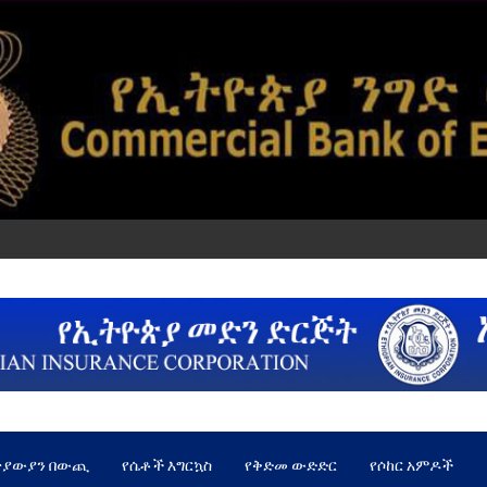
ጵያውያን በውጪ
የሴቶች እግርኳስ
የቅድመ ውድድር
የሶከር አምዶች