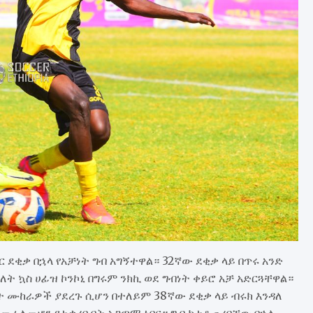
ደቂቃ በኋላ የአቻነት ግብ አግኝተዋል። 32ኛው ደቂቃ ላይ በጥሩ አንድ
ት ኳስ ሀፊዝ ኮንኮኒ በግሩም ንክኪ ወደ ግብነት ቀይሮ አቻ አድርጓቸዋል።
 ሙከራዎች ያደረጉ ሲሆን በተለይም 38ኛው ደቂቃ ላይ ብሩክ እንዳለ
 መሪ ለመሆን የተቃረቡበት አጋጣሚ ነበር። ግብ ከተቆጠረባቸው በኋላ