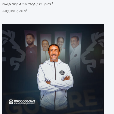
የአዲስ ግደይ ቀጣይ ማረፊያ የት ይሆን?
August 7, 2026