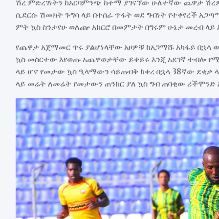
ሽረ ምድረገነትን ከአርባምንጭ ከተማ ያገናኘው ሁለተኛው ጨዋታ ሽረዎ
ሲደርሱ ሽመክት ጉግሳ ላይ በተሰራ ጥፋት ወደ ግብነት የተቀየረች አጋ
ምት ኳስ ስንታየሁ ወለጬ አክርሮ በመምታት በግሩም ሁኔታ መረብ ላይ 
የጨዋታ አጀማመር ጥሩ ያልሆነላቸው አዞዎቹ ከአጋማሹ አካፋይ በኋላ 
ኳስ መስርተው እየወጡ አጨዋወታቸው ይቀይሩ እንጂ አደገኛ ተብሎ የሚ
ላይ ሆኖ የመታው ኳስ ዒላማውን ሳይጠብቅ ከቀረ በኋላ 38ኛው ደቂቃ 
ላይ መሬት ለመሬት የመታውን ጠንከር ያለ ኳስ ግብ ጠባቂው ሪችሞንድ 