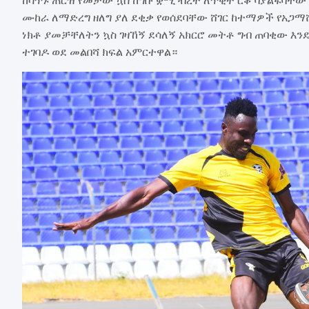
ሙከራ ለማድረግ ዘለግ ያለ ደቂቃ የወሰደባቸው ሸገር ከተማዎች የአጋማ
ነክቶ ያመቻቸለትን ኳስ ገዛኸኝ ደሳለኝ አክርሮ መትቶ ግብ ጠባቂው እን
ተገባዶ ወደ መልበሻ ክፍል አምርተዋል።