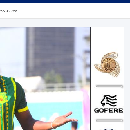
 ተጎናጽፈዋል