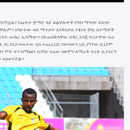
አገናኝቷል። የጨዋታ ጅማሮ ላይ ወልዋሎዎች የግብ ማግባት ፍላጎት
ልቻሉም። ዘግይተው ወደ ማጥቃት እንቅስቃሴ የገቡት ሸገር ከተማዎች
ያደረጉት ሙከራ ኢላማውን ሳይጠብቅላቸው ይቅር እንጂ ጥረታቸው ፍሬ
ሳጥኑ ጋር ደርሶ የመታው ኳስ ተጨራርፎ የወጣውን ኳስ ያገኘው ቢኒያም
ዘን ምት ሆኖ ከማዕዘን ሲሻገር ፍሬው ሰለሞን ለማራቅ ጥረት ሲያደርግ
ቶ አስቆጥሯል።