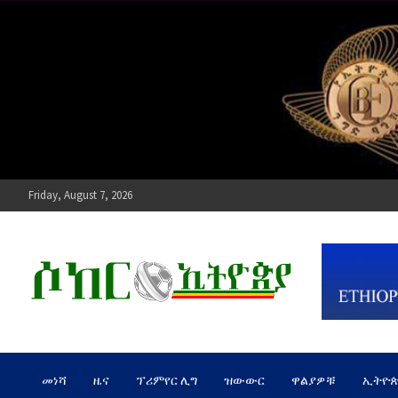
Skip
to
content
Friday, August 7, 2026
ሶከር ኢትዮጵያ
የኢትዮጵያ እግርኳስ ድምፅ !
መነሻ
ዜና
ፕሪምየር ሊግ
ዝውውር
ዋልያዎቹ
ኢትዮ