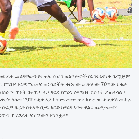
ወደ ፊት መሄዳቸውን የቀጠሉ ሲሆን ወልዋሎዎች በአንፃራዊነት በረጃጅም
ስቆጪ የሚበላ አጋጣሚ መፍጠር ሳይችሉ ቀርተው ጨዋታው 70ኛው ደቂቃ
 በሰራው ጥፋት በቀጥታ ቀይ ካርድ ከሜዳ የወጣበት ክስተት ይጠቀሳል።
ዳዊት ካሳው 79ኛ ደቂቃ ላይ ከሳጥን ውጭ ሆኖ ካደረገው ተጠቃሽ ሙከራ
ዲሁ ቡልቻ ሹራን በሁለት ቢጫ ካርድ ከሜዳ አጥተዋል። ጨዋታውም
 ነጥብ በማጋራት ፍፃሜውን አግኝቷል።