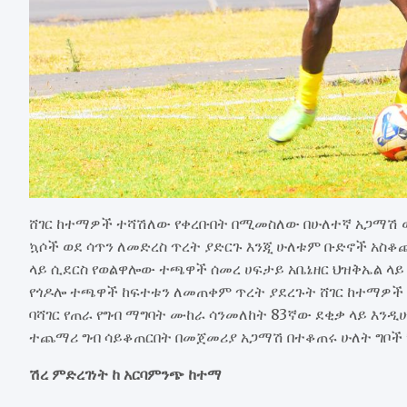
ሸገር ከተማዎች ተሻሽለው የቀረቡበት በሚመስለው በሁለተኛ አጋማሽ 
ኳሶች ወደ ሳጥን ለመድረስ ጥረት ያድርጉ እንጂ ሁለቱም ቡድኖች አ
ላይ ሲደርስ የወልዋሎው ተጫዋች ሰመረ ሀፍታይ አቤኔዘር ህዝቅኤል ላይ
የጎዶሎ ተጫዋች ከፍተቱን ለመጠቀም ጥረት ያደረጉት ሸገር ከተማዎች 
ባሻገር የጠራ የግብ ማግባት ሙከራ ሳንመለከት 83ኛው ደቂቃ ላይ እን
ተጨማሪ ግብ ሳይቆጠርበት በመጀመሪያ አጋማሽ በተቆጠሩ ሁለት ግቦች
ሽረ ምድረገነት ከ አርባምንጭ ከተማ