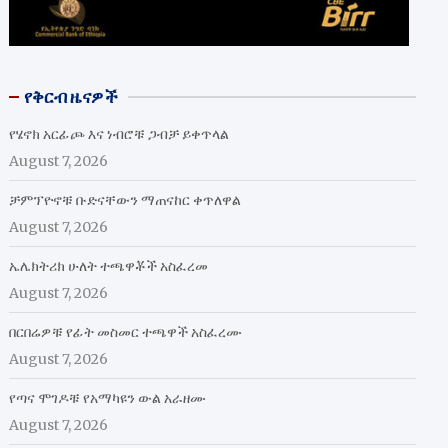
የቅርብ ዜናዎች
የሄኖክ አርፊጮ እና ነብሮቹ ጋብቻ ይቀጥላል
August 7, 2026
ቻምፕዮኖቹ ቡድናቸውን ማጠናከር ቀጥለዋል
August 7, 2026
ኤሌክትሪክ ሁለት ተጫዋቾች አስፈረመ
August 7, 2026
በርበሬዎቹ የፊት መስመር ተጫዋች አስፈረሙ
August 7, 2026
የጣና ሞገዶቹ የአማካዩን ውል አራዘሙ
August 7, 2026