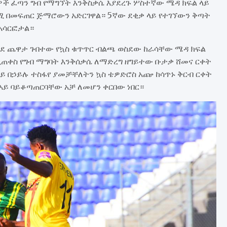
ች ፈጣን ግብ የማግኘት እንቅስቃሴ እያደረጉ ሦስተኛው ሜዳ ክፍል ላይ
ጣሚ በመፍጠር ጅማሮውን አድርገዋል። 5ኛው ደቂቃ ላይ የተገኘውን ቅጣት
አሳርፎታል።
ወደ ጨዋታ ገብተው የኳስ ቁጥጥር ብልጫ ወስደው ከራሳቸው ሜዳ ክፍል
ጠቀስ የግብ ማግባት እንቅሰቃሴ ለማድረግ ዘግይተው ቡታቃ ሸመና ርቀት
ላይ በኃይሉ ተስፋየ ያመቻቸለትን ኳስ ቴዎድሮስ አጬ ከሳጥኑ ቅርብ ርቀት
አይ ባይቆጣጠርባቸው አቻ ለመሆን ቀርበው ነበር።