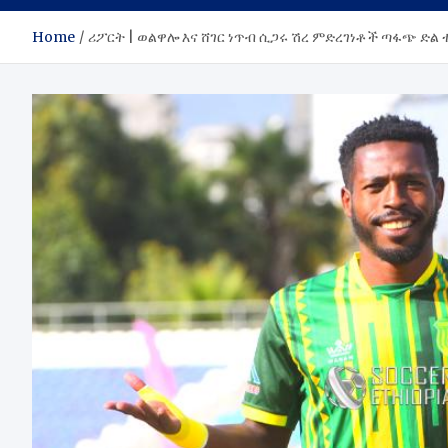
Home
ሪፖርት | ወልዋሎ እና ሸገር ነጥብ ሲጋሩ ሽረ ምድረገነቶች ጣፋጭ ድል