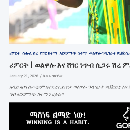
ሪፖርት
ስሑል ሽረ
ሸገር ከተማ
አርባምንጭ ከተማ
ወልዋሎ ዓዲግራት ዩኒቨርሲ
ሪፖርት | ወልዋሎ እና ሸገር ነጥብ ሲጋሩ ሽረ
January 21, 2026
ክብሩ ግዛቸው
አዲስ አበባ ስታዲየም በተደረገ ጨዋታ ወልዋሎ ዓዲግራት ዩኒቨርስቲ እና 
ግብ አርባምንጭ ከተማን ረቷል።