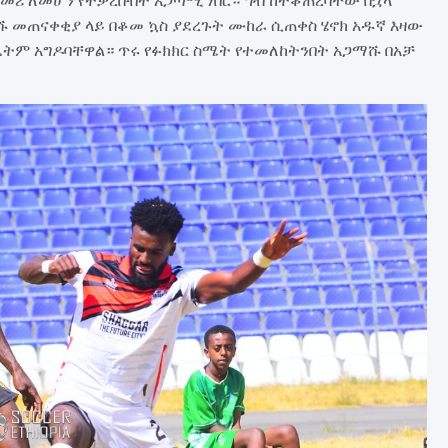
ሹ መጠናቀቂያ ላይ በቆመ ኳስ ያደረጉት ሙከራ ሲጠቀስ ሄኖክ አዱኛ እዛው
ዴትም አግዶባቸዋል። ጥሩ የፉክክር ስሜት የተመለከትንበት አጋማሹ በአቻ