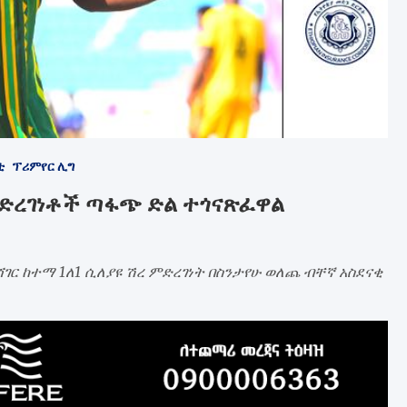
ቲ
ፕሪምየር ሊግ
 ምድረገነቶች ጣፋጭ ድል ተጎናጽፈዋል
ሸገር ከተማ 1ለ1 ሲለያዩ ሽረ ምድረገነት በስንታየሁ ወለጨ ብቸኛ አስደናቂ