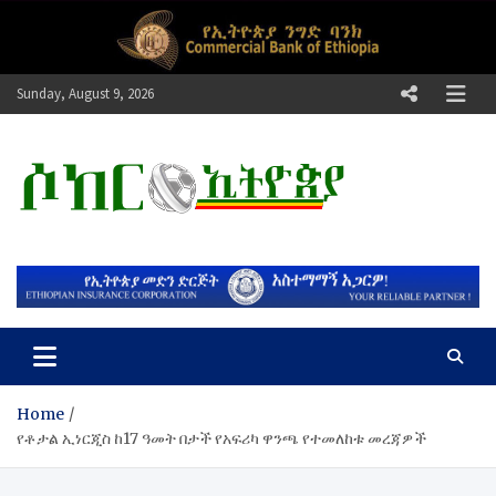
Skip
to
content
Sunday, August 9, 2026
ሶከር ኢትዮጵያ
የኢትዮጵያ እግርኳስ ድምፅ !
Home
የቶታል ኢነርጂስ ከ17 ዓመት በታች የአፍሪካ ዋንጫ የተመለከቱ መረጃዎች