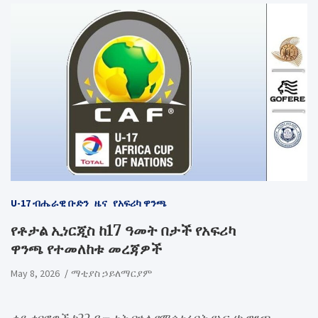
U-17 ብሔራዊ ቡድን
ዜና
የአፍሪካ ዋንጫ
የቶታል ኢነርጂስ ከ17 ዓመት በታች የአፍሪካ
ዋንጫ የተመለከቱ መረጃዎች
May 8, 2026
ማቲያስ ኃይለማርያም