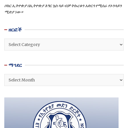
ሶከር ኢትዮጵያ በኢትዮጵያ እግር ኳስ ላይ ብቻ ትኩረቱን አድርጎ የሚሰራ የኦንላይን
ሚድያ ነው።
ዘርፎች
ዘርፎች
ማኅደር
ማኅደር