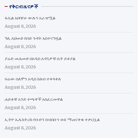
የቅርብ ዜናዎች
ፋሲል አበባየሁ ውሉን አራዝሟል
August 8, 2026
ዓሊ አህመድ ከባድ ጉዳት አስተናግዷል
August 8, 2026
ያሬድ መሐመድ በአዲስ አዳጊዎቹ ቤት ይቆያል
August 8, 2026
ፍሬው ሰለሞን አዲስ ክለብ ተቀላቀለ
August 8, 2026
ሐይቆቹ አንድ ተጫዋች አስፈርመዋል
August 8, 2026
ኢትዮ ኤሌክትሪክ የቡድን ስብስቡን ወደ ማጠናቀቁ ተቃርቧል
August 8, 2026