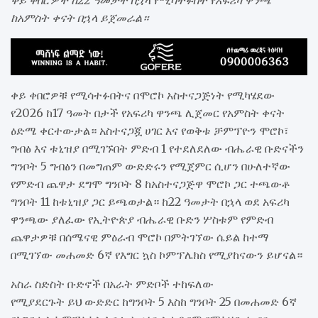
ቀይ ቀበሮዎች ከ22 ዓመታት በኋላ የሚሳተፉበት የአፍሪካ ዋንጫ
ከአምስት ቀናት በኋላ ይጀመራል።
ቀይ ቀበሮዎቹ የሚሳተፉበትና በሞሮኮ አስተናጋጅነት የሚካሄደው
የ2026 ከ17 ዓመት በታች የአፍሪካ ዋንጫ ሊጀመር የአምስት ቀናት
ዕድሜ ቀርተውታል። አስተናጋጇ ሀገር እና የወቅቱ ቻምፕዮን ሞሮኮ፣
ግብፅ እና ቱኒዝያ በሚገኙበት ምድብ 1 የተደለደለው ብሔራዊ ቡድናችን
ግንቦት 5 ግብፅን በመግጠም ውድድሩን የሚጀምር ሲሆን በሁለተኛው
የምድብ ጨዋታ ደግሞ ግንቦት 8 ከአስተናጋጅዋ ሞሮኮ ጋር ተጫውቶ
ግንቦት 11 ከቱኒዝያ ጋር ይጫወታል። ከ22 ዓመታት በኋላ ወደ አፍሪካ
ዋንጫው ያለፈው የኢትዮጵያ ብሔራዊ ቡድን ሦስቱም የምድብ
ጨዋታዎቹ በሰሜናዊ ምዕራብ ሞሮኮ በምትገኘው ሴይል ከተማ
በሚገኘው መሐመድ 6ኛ የእግር ኳስ ኮምፕሌክስ የሚያከናውን ይሆናል።
አስራ ስድስት ቡድኖች በአራት ምድቦች ተከፍለው
የሚያደርጉት ይህ ውድድር ከግንቦት 5 እስከ ግንቦት 25 በመሐመድ 6ኛ