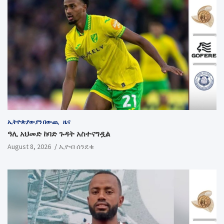
ኢትዮጵያውያን በውጪ
ዜና
ዓሊ አህመድ ከባድ ጉዳት አስተናግዷል
August 8, 2026
ኢዮብ ሰንደቁ