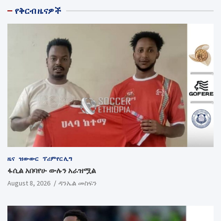
የቅርብ ዜናዎች
ዜና
ዝውውር
ፕሪምየር ሊግ
ፋሲል አበባየሁ ውሉን አራዝሟል
August 8, 2026
ዳንኤል መስፍን