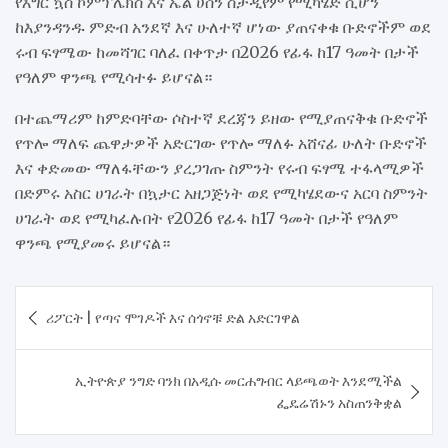
የእግር ኳስ ኮምፕሌክስ እና ኤል ሀሰን ስታዲየም የሚካሄድ ሲሆን
ከእያንዳንዱ ምድብ አንደኛ እና ሁለተኛ ሆነው ያጠናቀቁ ቡድኖችም ወደ
ሩብ ፍፃሜው ከመሻገር ባለፈ በቀጥታ በ2026 የፊፋ ከ17 ዓመት በታች
የዓለም ዋንጫ የሚሳተፉ ይሆናል።
በተጨማሪም ከምድባቸው ሶስተኛ ደረጃን ይዘው የሚያጠናቅቁ ቡድኖች
የጥሎ ማለፍ ጨዋታዎች አድርገው የጥሎ ማለፉ አሸናፊ ሁለት ቡድኖች
እና ቀድመው ማለፋቸውን ያረጋገጡ ስምንት የሩብ ፍፃሜ ተፋላሚዎች
በድምሩ አስር ሀገራት በኳታር አዘጋጅነት ወደ የሚካሄደውና አርባ ስምንት
ሀገራት ወደ የሚካፈሉበት የ2026 የፊፋ ከ17 ዓመት በታች የዓለም
ዋንጫ የሚያመሩ ይሆናል።
Post
ሪፖርት | የጣና ሞገዶች እና ሰጎኖቹ ድል አድርገዋል
navigation
ኢትዮጵያ ንግድ ባንክ በአዲሱ መርሐግብር ላይጫወት እንደሚችል
ፌዴሬሽኑን አስጠንቅቋል