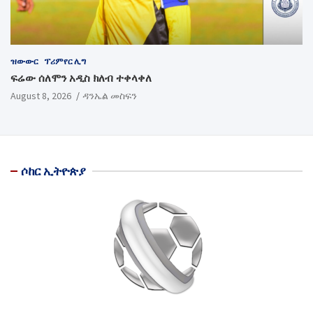
ዝውውር
ፕሪምየር ሊግ
ፍሬው ሰለሞን አዲስ ክለብ ተቀላቀለ
August 8, 2026
ዳንኤል መስፍን
ሶከር ኢትዮጵያ