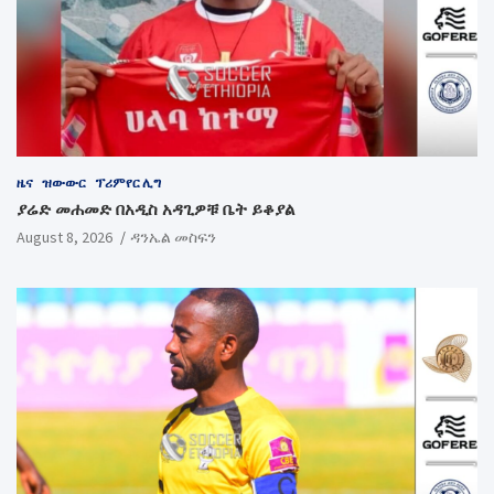
ዜና
ዝውውር
ፕሪምየር ሊግ
ያሬድ መሐመድ በአዲስ አዳጊዎቹ ቤት ይቆያል
August 8, 2026
ዳንኤል መስፍን