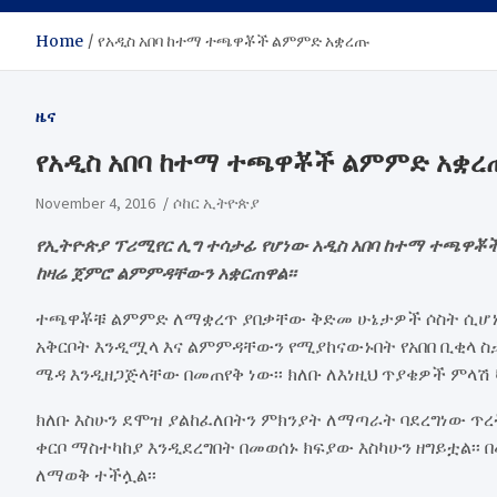
Home
የአዲስ አበባ ከተማ ተጫዋቾች ልምምድ አቋረጡ
ዜና
የአዲስ አበባ ከተማ ተጫዋቾች ልምምድ አቋረ
November 4, 2016
ሶከር ኢትዮጵያ
የኢትዮጵያ ፕሪሚየር ሊግ ተሳታፊ የሆነው አዲስ አበባ ከተማ ተጫዋ
ከዛሬ ጀምሮ ልምምዳቸውን አቋርጠዋል፡፡
ተጫዋቾቹ ልምምድ ለማቋረጥ ያበቃቸው ቅድመ ሁኔታዎች ሶስት ሲሆኑ 
አቅርቦት እንዲሟላ እና ልምምዳቸውን የሚያከናውኑበት የአበበ ቢቂላ 
ሜዳ እንዲዘጋጅላቸው በመጠየቅ ነው፡፡ ክለቡ ለእነዚህ ጥያቄዎች ምላ
ክለቡ እስሁን ደሞዝ ያልከፈለበትን ምክንያት ለማጣራት ባደረግነው ጥ
ቀርቦ ማስተካከያ እንዲደረግበት በመወሰኑ ክፍያው እስካሁን ዘግይቷል
ለማወቅ ተችሏል፡፡