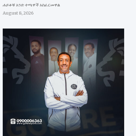
ሐይቆቹ አንድ ተጫዋች አስፈርመዋል
August 8, 2026