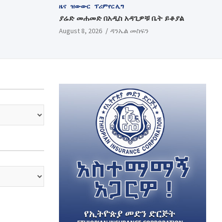
ዜና
ዝውውር
ፕሪምየር ሊግ
ያሬድ መሐመድ በአዲስ አዳጊዎቹ ቤት ይቆያል
August 8, 2026
ዳንኤል መስፍን