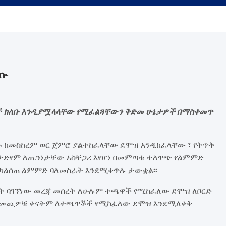
ጡ
ቾች ክለቡ እንዲያሟላላቸው የሚፈልጓቸውን ቅድመ ሁኔታዎች በማስቀመጥ
ከመስከረም ወር ጀምሮ ያልተከፈላቸው ደሞዝ እንዲከፈላቸው ፣ የትጥቅ
ስታድየም ለጤንነታቸው አስቸጋሪ እየሆነ በመምጣቱ ተለዋጭ የልምምድ
ሽ ካልሰጠ ልምምድ ባለመስራት እንደሚቀጥሉ ታውቋል፡፡
ረት ባገኘነው መረጃ መሰረት ለሁሉም ተጫዋች የሚከፈለው ደሞዝ ለቦርድ
፡፡ በመጪዎቹ ቀናትም ለተጫዋቾች የሚከፈለው ደሞዝ እንደሚለቀቅ