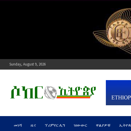
Skip
to
content
Sunday, August 9, 2026
ሶከር ኢትዮጵያ
የኢትዮጵያ እግርኳስ ድምፅ !
መነሻ
ዜና
ፕሪምየር ሊግ
ዝውውር
ዋልያዎቹ
ኢትዮ