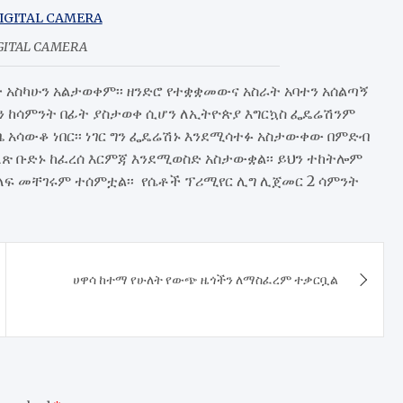
GITAL CAMERA
ንታ አስካሁን አልታወቀም፡፡ ዘንድሮ የተቋቋመውና አስራት አባተን አሰልጣኝ
ን ከሳምንት በፊት ያስታወቀ ሲሆን ለኢትዮጵያ እግርኳስ ፌዴሬሽንም
 አሳውቆ ነበር፡፡ ነገር ግን ፌዴሬሽኑ እንደሚሳተፉ አስታውቀው በምድብ
ጽ ቡድኑ ከፈረሰ እርምጃ እንደሚወስድ አስታውቋል፡፡ ይህን ተከትሎም
ለፍ መቸገሩም ተሰምቷል፡፡ የሴቶች ፕሪሚየር ሊግ ሊጀመር 2 ሳምንት
ሀዋሳ ከተማ የሁለት የውጭ ዜጎችን ለማስፈረም ተቃርቧል