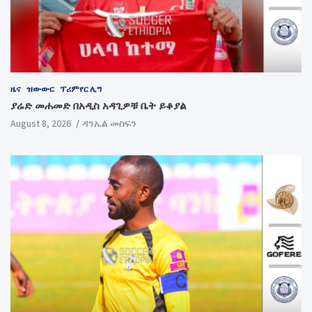
ዜና
ዝውውር
ፕሪምየር ሊግ
ያሬድ መሐመድ በአዲስ አዳጊዎቹ ቤት ይቆያል
August 8, 2026
ዳንኤል መስፍን