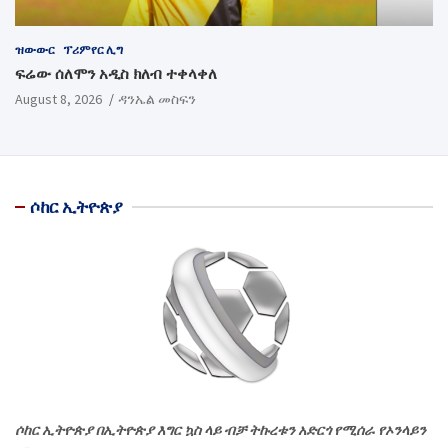
ዝውውር
ፕሪምየር ሊግ
ፍሬው ሰለሞን አዲስ ክለብ ተቀላቀለ
August 8, 2026
ዳንኤል መስፍን
ሶከር ኢትዮጵያ
ሶከር ኢትዮጵያ በኢትዮጵያ እግር ኳስ ላይ ብቻ ትኩረቱን አድርጎ የሚሰራ የኦንላይን