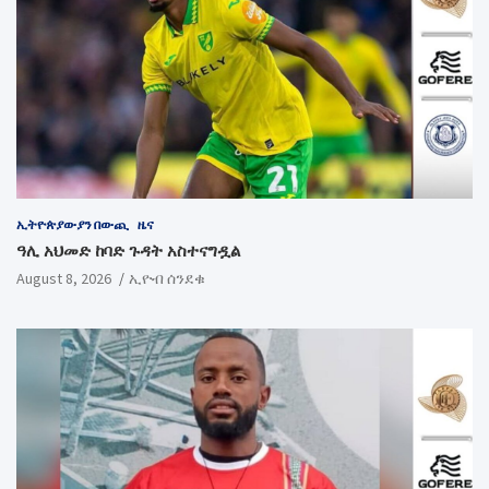
ኢትዮጵያውያን በውጪ
ዜና
ዓሊ አህመድ ከባድ ጉዳት አስተናግዷል
August 8, 2026
ኢዮብ ሰንደቁ