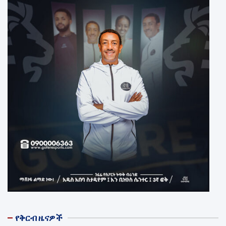
የቅርብ ዜናዎች