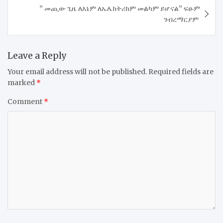
” መጪው ጊዜ ለእኔም ለኤሌክትሪክም መልካም ይሆናል” ፍፁም
ገብረማርያም
Leave a Reply
Your email address will not be published.
Required fields are
marked
*
Comment
*