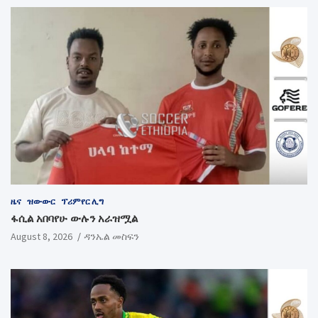
ዜና
ዝውውር
ፕሪምየር ሊግ
ፋሲል አበባየሁ ውሉን አራዝሟል
August 8, 2026
ዳንኤል መስፍን