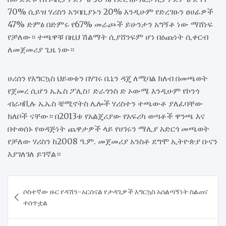
70% ሲይዝ ሃሪስን አንባቢያኑን 20% እንዲሁም የድረገፁን ፀሀፊዎች
47% ድምፅ በድምሩ የ67% መራጮች ይሁንታን አግኝቶ ነው ማሸነፍ
የቻለው። ተጫዋቹ በዚህ ሽልማት ሲያሸንፍም ሆነ በዕጩነት ሲቀርብ
ለመጀመሪያ ጊዜ ነው።
ሀሪሰን የእግርኳስ ህይወቱን በሃገሩ ቤኒን ዳጄ ለሚባል ክለብ በመጫወት
የጀመረ ሲሆን ኤኤስ ፖሊስ፣ ድራጎንስ ድ ኦውሜ እንዲሁም የኮንጎ
ብራዛቪሉ ኤኤስ ቼሚኖትስ ሌሎች ሃሪስተን ተጫውቶ ያለፈባቸው
ክለቦች ናቸው። በ2013ቱ የአልጄሪያው የአፍሪካ ወጣቶች ዋንጫ እና
በተወሰኑ የወዳጅነት ጨዋታዎች ላይ የሀገሩን ማሊያ አድርጎ መጫወት
የቻለው ሃሪስን ከ2008 ዓ.ም. መጀመሪያ አንስቶ ደግሞ ኢትዮጵያ ቡናን
እያገለገለ ይገኛል።
Post
ሶስተኛው ዙር የዳሽን-አርሰናል የታዳጊዎች እግርኳስ አሰልጣኝነት ስልጠና
navigation
ተሰጥቷል