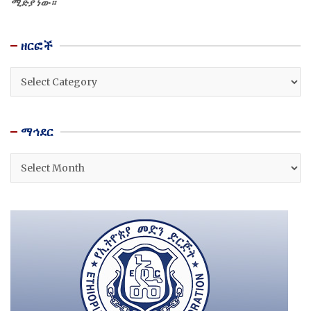
ሚድያ ነው።
ዘርፎች
ዘርፎች
ማኅደር
ማኅደር