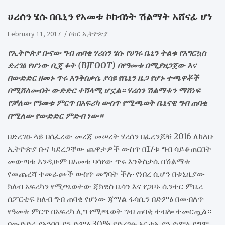
ሀሪሰን ሄሱ በቤኒን የአመቱ ኮከብነት ሽልማት አሸናፊ ሆነ
February 11, 2017
ሶከር ኢትዮጵያ
የኢትዮጵያ ቡናው ግብ ጠባቂ ሃሪሰን ሄሱ የሀገሩ ቤኒን ትልቁ የእግርኳስ
ድረገፅ የሆነው ቢጄ ፉት (BJFOOT) በየዓመቱ በሚያዘጋጀው እና
በውድድር ዘመኑ ጥሩ እንቅስቃሴ ያሳዩ የቤኒን ዜጋ የሆኑ ተጫዋቾች
በሚሸለሙበት ውድድር ተሸላሚ ሆኗል። ሃሪሰን ሽልማቱን ማሸነፍ
የቻለው የዓመቱ ምርጥ በአፍሪካ ውስጥ የሚጫወት ቤኒናዊ ግብ ጠባቂ
በሚለው የውድድር ምድብ ነው።
በድረገፁ ላይ በሰፈረው መረጃ መሠረት ሃሪሰን በፈረንጆቹ 2016 ለክለቡ
ኢትዮጵያ ቡና ካደረጋቸው ጨዋታዎች ውስጥ በ17ቱ ግብ ሳይቆጠርበት
መውጣቱ እንዲሁም በአመቱ ባሳየው ጥሩ እንቅስቃሴ በሽልማቱ
የመጨረሻ ተመራጮች ውስጥ መግባት ችሎ የነበረ ሲሆን በቱኒዚያው
ክለብ አፍሪካን የሚጫወተው ጃክዌስ ቤሳን እና የጋቦኑ ሴንተር ምቤሪ
ሰፖርቲፍ ክለብ ግብ ጠባቂ የሆነው ጃማል ፋሳሲን በድምፅ በመብለጥ
የዓመቱ ምርጥ በአፍሪካ ሊግ የሚጫወት ግብ ጠባቂ ተብሎ ተመርጧል።
በውድድሩ የአንባቢያን ድምፅ 30% የድረገፁ አርታኢያን ድምፅ ደግሞ