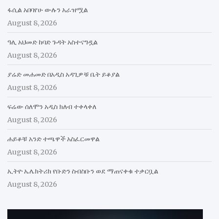
ፋሲል አበባየሁ ውሉን አራዝሟል
August 8, 2026
ዓሊ አህመድ ከባድ ጉዳት አስተናግዷል
August 8, 2026
ያሬድ መሐመድ በአዲስ አዳጊዎቹ ቤት ይቆያል
August 8, 2026
ፍሬው ሰለሞን አዲስ ክለብ ተቀላቀለ
August 8, 2026
ሐይቆቹ አንድ ተጫዋች አስፈርመዋል
August 8, 2026
ኢትዮ ኤሌክትሪክ የቡድን ስብስቡን ወደ ማጠናቀቁ ተቃርቧል
August 8, 2026