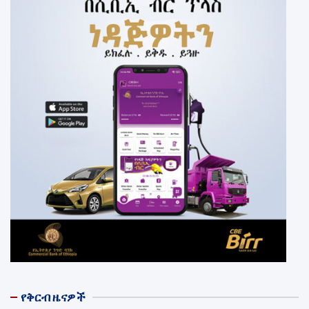
የቅርብ ዜናዎች