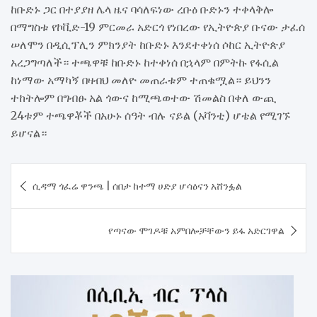
ከቡድኑ ጋር በተያያዘ ሌላ ዜና ባሳለፍነው ረቡዕ ቡድኑን ተቀላቅሎ
በማግስቱ የኮቪድ-19 ምርመራ አድርጎ የነበረው የኢትዮጵያ ቡናው ታፈሰ
ሠለሞን በዲሲፕሊን ምክንያት ከቡድኑ እንደተቀነሰ ሶከር ኢትዮጵያ
አረጋግጣለች። ተጫዋቹ ከቡድኑ ከተቀነሰ በኋላም በምትኩ የፋሲል
ከነማው አማካኝ በዛብህ መለዮ መጠራቱም ተጠቁሟል። ይህንን
ተከትሎም በግብፁ አል ጎውና ከሚጫወተው ሽመልስ በቀለ ውጪ
24ቱም ተጫዋቾች በአሁኑ ሰዓት ብሉ ናይል (አቫንቲ) ሆቴል የሚገኙ
ይሆናል።
Post
ሲዳማ ጎፈሬ ዋንጫ | ሰበታ ከተማ ሀድያ ሆሳዕናን አሸንፏል
navigation
የጣናው ሞገዶቹ አምበሎቻቸውን ይፋ አድርገዋል