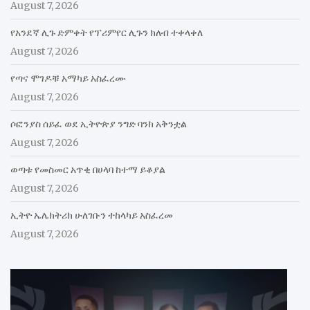
August 7, 2026
የአንደኛ ሊጉ ድምቀት የፕሪምየር ሊጉን ክለብ ተቀላቀለ
August 7, 2026
የጣና ሞገዶቹ አማካይ አስፈረሙ
August 7, 2026
ሶፎንያስ ሰይፈ ወደ ኢትዮጵያ ንግድ ባንክ አቅንቷል
August 7, 2026
ወጣቱ የመስመር አጥቂ በሀላባ ከተማ ይቆያል
August 7, 2026
ኢትዮ ኤሌክትሪክ ሁለገቡን ተከላካይ አስፈረመ
August 7, 2026