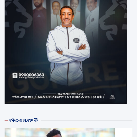
የቅርብ ዜናዎች