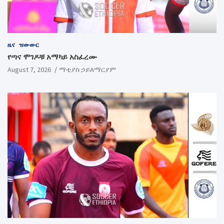
ዜና
ዝውውር
የጣና ሞገዶቹ አማካይ አስፈረሙ
August 7, 2026
ማቲያስ ኃይለማርያም