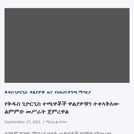
ቅዱስ ጊዮርጊስ
ዋልያዎቹ
ዜና
የአፍሪካ ዋንጫ ማጣርያ
የቅዱስ ጊዮርጊስ ተጫዋቾች ዋልያዎቹን ተቀላቅለው
ልምምድ መሥራት ጀምረዋል
September 27, 2021
ሚካኤል ለገሠ
ለዓለም ዋንጫ ማጣሪያ ሁለት ጨዋታዎች ዝግጅት የጀመረው