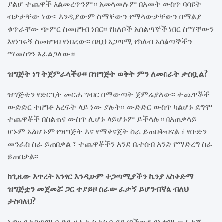
ያልሆ ተጨዋች አልመረጥንም። አመላመሉም በአመት ውስጥ ባሳዩት
ብቃታቸው ነው፡፡ እንዲያውም ስማቸውን የማላውቃቸውን በማልያ
ቁጥራቸው ጭምር ስመዘግብ ነበር፡፡ የክለቦች አሰልጣኞች ነበር ስማቸውን
እየነገሩኝ ስመዘግብ የነበረው፡፡ በዚህ አጋጣሚ የክለብ አሰልጣኞችን
ማመስገን እፈልጋለው።
ዝግጅት ነገ ትጀምራላችሁ፡፡ በዝግጅት ወቅት ምን ለመስራት ታስቧል?
ዝግጅቴን የድርጊት መርሐ ግብር በማውጣት ጀምሬያለው፡፡ ተጨዋቾች
ውድድር ተዘግቶ እረፍት ላይ ነው ያሉት፡፡ ውድድር ውስጥ ካልሆኑ ደግሞ
ተጨዋቾች በስልጠና ውስጥ ሊሆኑ ላይሆኑም ይችላሉ። በአጠቃላይ
ሆኑም አልሆኑም የዝግጅት እና የማቀናጀት ስራ ይጠበቅብናል ፣ የቡድን
መንፈስ ስራ ይጠበቃል ፣ ተጨዋቾችን እንደ ቤተሰብ አንድ የማድረግ ስራ
ይጠበቃል፡፡
ከጊዜው እጥረት አንፃር እንዲሁም ተጋጣሚያችን ኬንያ አስቀድማ
ዝግጅቷን መጀመሯ ጋር ተያይዞ ስራው ፈታኝ ይሆንብኛል ብለህ
ታስባለህ?
አዎ፡፡ የተጋጣሚ ቡድን ሁኔታ ስታስብ ያደረገችውን የአቋም መፈተሻ