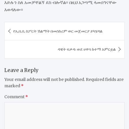
እድሉን ስለ አመቻቸልኝ ደስ ብሎኛል፡፡ በዚህ አጋጣሚ ላመሰግናቸው
እወዳለው፡፡
Post
የኢቢሲ ስፖርት ሽልማት በመስከረም ወር መጀመርያ ይካሄዳል
navigation
ዳዊት ፍቃዱ ወደ ሀዋሳ ከተማ አምርቷል
Leave a Reply
Your email address will not be published.
Required fields are
marked
*
Comment
*