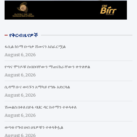
የቅርብ ዜናዎች
ፋሲል ከነማ ቡጣቃ ሸመናን አስፈርሟል
August 6, 2026
የጣና ሞገዶቹ ስብስባቸውን ማጠናከራቸውን ቀጥለዋል
August 6, 2026
ሲዳማ ቡና ወሳኙን አማካይ የግሉ አድርጓል
August 6, 2026
ሽመልስ በቀለ በይፋ ባህር ዳር ከተማን ተቀላቀለ
August 6, 2026
ወጣቱ የግብ ዘብ ዐፄዎቹን ተቀላቅሏል
August 6, 2026