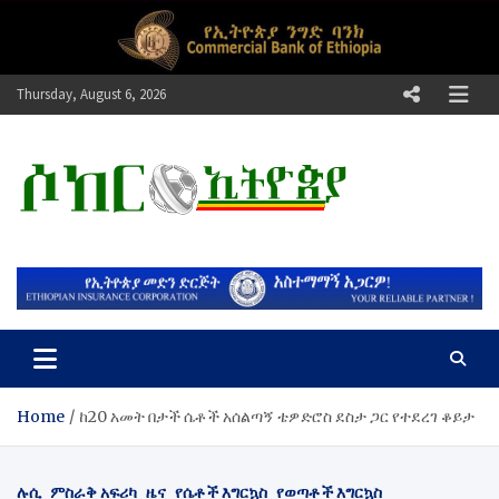
Skip
to
content
Thursday, August 6, 2026
ሶከር ኢትዮጵያ
የኢትዮጵያ እግርኳስ ድምፅ !
Home
ከ20 አመት በታች ሴቶች አሰልጣኝ ቴዎድሮስ ደስታ ጋር የተደረገ ቆይታ
ሉሲ
ምስራቅ አፍሪካ
ዜና
የሴቶች እግርኳስ
የወጣቶች እግርኳስ