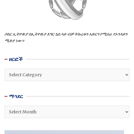
ሶከር ኢትዮጵያ በኢትዮጵያ እግር ኳስ ላይ ብቻ ትኩረቱን አድርጎ የሚሰራ የኦንላይን
ሚድያ ነው።
ዘርፎች
ዘርፎች
ማኅደር
ማኅደር