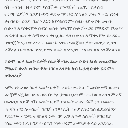
ስትመለከት በቀጣይም ያሰበችው የወዳጅነት ጨዋታ ስታስብ
ተጋጣሚያችን ኬንያ ቡድን ወደ ቀጣዩ ዙር ለማለፍ ያላትን ቁርጠኝነት
ታስባለህ፡፡ ይሄም ቢሆን እኔን አያሳስበኝም፡፡ በዚህ ሀያ ቀናት ውስጥ
ቡድኑን ለማቀናጀት በሀገር ወስጥ ከሚገኙ ቡድኖች ጋር የሚደረግ የአቋም
መፈተሻ ጨዋታ ለማድረግ ታስቧል፡፡ ይሄ ቡድኑን ለማቀናጀት ይረዳል፡፡
ከዝግጅት ጊዜው አጭር ከመሆኑ አንፃር የመጀመርያው ጨዋታ ሊሆን
ይችላል፡፡ በመልሱ ጨዋታ ግን ቀናት ስለሚኖር ማስተካከል እንችላለን።
ቀድሞ ከሀያ አመት በታች የሴቶች ብሔራው ቡድን እስከ መጨረሻው
ምዕራፍ ድረስ መጓዝ ችሎ ነበር። አንተስ ከብሔራዊ ቡድኑ ጋር ምን
ታቅዳለህ?
አምና የነበረው ከሀያ አመት በታች ቡድኑ ጥሩ ነበር ፤ መሄድ የሚገባውን
ደረጃም ሄዷል፡፡ በሎዛ ስድስት ጎል ታግዞ ቢሆንም ጥሩ ነው። አሁንም እኛ
በአዳዲስ ልጆች ከ17 አመት በታች ከነበሩት ተጨዋቾች ጋር በመሆን
የተሻለ ነገር ለመስራት ዝግጁ ነኝ፡፡ የኢትዮዽያ እግር ኳስ ፌዴሬሽንም
ያደረገው ምርጫ ትክክለኛ ነው ብዬ አስባለው፡፡ ለሴቶች እግር ኳስ
የሰራሁትን ስራ ከግምት በማስገባት ዛሬም ታዳጊዎች ላይ እንድሰራ