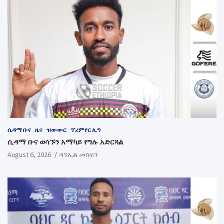
ሲዳማ ቡና
ዜና
ዝውውር
ፕሪምየር ሊግ
ሲዳማ ቡና ወሳኙን አማካይ የግሉ አድርጓል
August 6, 2026
ዳንኤል መስፍን