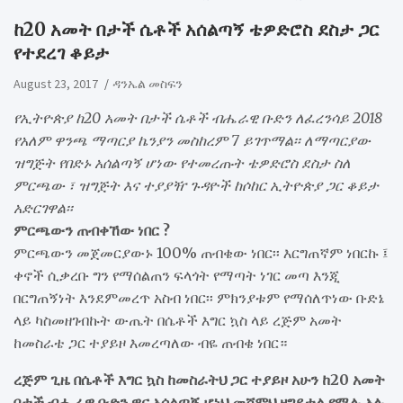
ከ20 አመት በታች ሴቶች አሰልጣኝ ቴዎድሮስ ደስታ ጋር
የተደረገ ቆይታ
August 23, 2017
ዳንኤል መስፍን
የኢትዮጵያ ከ20 አመት በታች ሴቶች ብሔራዊ ቡድን ለፈረንሳይ 2018
የአለም ዋንጫ ማጣርያ ኬንያን መስከረም 7 ይገጥማል፡፡ ለማጣርያው
ዝግጅት የበድኑ አሰልጣኝ ሆነው የተመረጡት ቴዎድሮስ ደስታ ስለ
ምርጫው ፣ ዝግጅት እና ተያያዥ ጉዳዮች ከሶከር ኢትዮጵያ ጋር ቆይታ
አድርገዋል፡፡
ምርጫውን ጠብቀኸው ነበር ?
ምርጫውን መጀመርያውኑ 100% ጠብቄው ነበር፡፡ እርግጠኛም ነበርኩ ፤
ቀኖች ሲቃረቡ ግን የማሰልጠን ፍላጎት የማጣት ነገር መጣ እንጂ
በርግጠኝነት እንደምመረጥ አስብ ነበር፡፡ ምክንያቱም የማሰለጥነው ቡድኔ
ላይ ካስመዘገብኩት ውጤት በሴቶች እግር ኳስ ላይ ረጅም አመት
ከመስራቴ ጋር ተያይዞ እመረጣለው ብዬ ጠብቄ ነበር።
ረጅም ጊዜ በሴቶች እግር ኳስ ከመስራትህ ጋር ተያይዞ አሁን ከ20 አመት
በታች ብሔራዊ ቡድን ዋና አሰልጣኝ ሆነህ መሾምህ ዘግይቷል የሚሉ አሉ