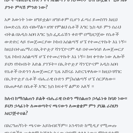
ያንተ ምላሽ ምንድ ነው?
አዎ እውነት ነው ዘግይቷል፡፡ ዘግይቶም ቢሆን ፈጣሪ ይመስገን እዚህ
በመድረሴ ደስ ብሎኛል። ዘገየ የምልህ ሴቶች እግር ኳስ ላይ ምን ሰራህ
ብትል በአዲስ አበባ እግር ኳስ ፌዴሬሽን ቀድሞ በሚዘጋጀው የሴቶች
ውድድር ላይ የመጀመርያው ኮከብ አሰልጣኝ ሆኜ የተመረጥኩት እኔ ነኝ፡፡
ከዚህ በተጨማሪ በኢትዮዽያ ሻንፒዮናም ላይ በተመሳሳይ ለመጀመርያ
ጊዜ ኮከብ አሰልጣኝ ሆኜ የተመረጥኩት እኔ ነኝ፡፡ ከዛ ቀጥሎ ነው ሌሎች
ይህን የኮከብነት እድል ያገኙት፡፡ በኢትዮዽያ ሻንፒዮናም አዲስ አበባ
የሴቶች ቡድንን ለመጀመርያ ጊዜ አሸናፊ አድርጌዋለው። ከዚህ ባሻገር
በኢትዮዽያ ሴቶች ብሔራዊ ቡድን ም/አሰልጣኝ ሆኜ ሰርቻለው፡፡
በአጠቃላይ በሴቶች እግር ኳስ ከፍተኛ ልምድ አለኝ ።
ክለብ ከማሰልጠን ይልቅ ብሔራዊ ቡድን ማሰልጠን ኃላፊነቱ ከባድ ነው፡፡
ይህን ኃላፊነት ለመወጣትና ጫናውን ለመቋቋም ምን ያህል ራስህን
አዘጋጅተሀል?
በእርግጠኝነት ጫናው አይከብደኝም፡፡ አንዳንድ ከሚዲያ የሚመጡ
ጫናዎችን መቋቋም ከቻልክ ስራው በጣም ቀላል ነው፡፡ ምክንያቱም