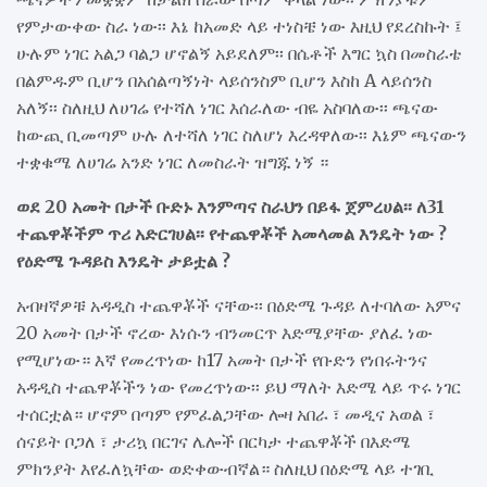
የምታውቀው ስራ ነው፡፡ እኔ ከአመድ ላይ ተነስቼ ነው እዚህ የደረስኩት ፤
ሁሉም ነገር አልጋ ባልጋ ሆኖልኝ አይደለም፡፡ በሴቶች እግር ኳስ በመስራቴ
በልምዱም ቢሆን በአሰልጣኝነት ላይሰንስም ቢሆን እስከ A ላይሰንስ
አለኝ፡፡ ስለዚህ ለሀገሬ የተሻለ ነገር እሰራለው ብዬ አስባለው፡፡ ጫናው
ከውጪ ቢመጣም ሁሉ ለተሻለ ነገር ስለሆነ እረዳዋለው፡፡ እኔም ጫናውን
ተቋቁሜ ለሀገሬ አንድ ነገር ለመስራት ዝግጁ ነኝ ።
ወደ 20 አመት በታች ቡድኑ እንምጣና ስራህን በይፋ ጀምረሀል፡፡ ለ31
ተጨዋቾችም ጥሪ አድርገሀል፡፡ የተጨዋቾች አመላመል እንዴት ነው ?
የዕድሜ ጉዳይስ እንዴት ታይቷል ?
አብዛኛዎቹ አዳዲስ ተጨዋቾች ናቸው፡፡ በዕድሜ ጉዳይ ለተባለው አምና
20 አመት በታች ኖረው እነሱን ብንመርጥ እድሜያቸው ያለፈ ነው
የሚሆነው። እኛ የመረጥነው ከ17 አመት በታች የቡድን የነበሩትንና
አዳዲስ ተጨዋቾችን ነው የመረጥነው፡፡ ይህ ማለት እድሜ ላይ ጥሩ ነገር
ተሰርቷል። ሆኖም በጣም የምፈልጋቸው ሎዛ አበራ ፣ መዲና አወል ፣
ሰናይት ቦጋለ ፣ ታሪኳ በርገና ሌሎች በርካታ ተጨዋቾች በእድሜ
ምክንያት እየፈለኳቸው ወድቀውብኛል። ስለዚህ በዕድሜ ላይ ተገቢ