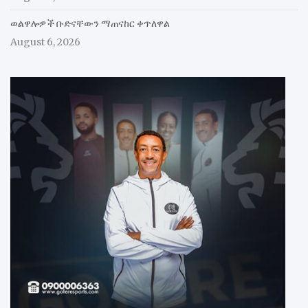
ወልዋሎዎች ቡድናቸውን ማጠናከር ቀጥለዋል
August 6, 2026