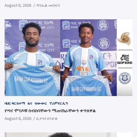
August 6, 2026
ዳንኤል መስፍን
ባህር ዳር ከተማ
ዜና
ዝውውር
ፕሪምየር ሊግ
የጣና ሞገዶቹ ስብስባቸውን ማጠናከራቸውን ቀጥለዋል
August 6, 2026
ኢዮብ ሰንደቁ