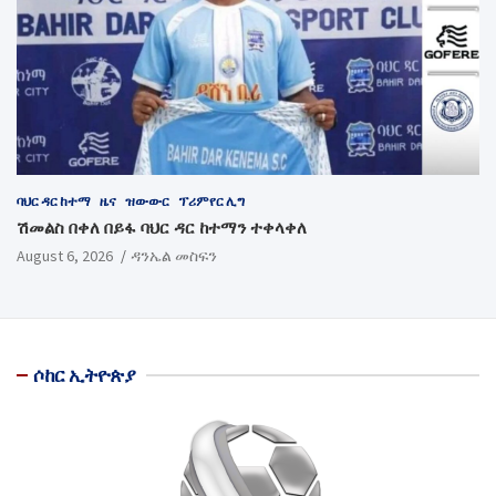
ባህር ዳር ከተማ
ዜና
ዝውውር
ፕሪምየር ሊግ
ሽመልስ በቀለ በይፋ ባህር ዳር ከተማን ተቀላቀለ
August 6, 2026
ዳንኤል መስፍን
ሶከር ኢትዮጵያ