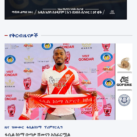
የቅርብ ዜናዎች
ዜና
ዝውውር
ፋሲል ከነማ
ፕሪምየር ሊግ
ፋሲል ከነማ ቡጣቃ ሸመናን አስፈርሟል