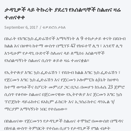
ታዳጊዎች ላይ ትኩረት ያደረገ የአሰልጣኞች ስልጠና ዛሬ
ተጠናቀቀ
September 6, 2017
ቴዎድሮስ ታከለ
በአራት የእግርኳስ ፌድሬሽኖች አማካኝነት ለ 9 ተከታታይ ቀናት በደቡብ
ክልል እና በሀዋሳ ከተማ ውስጥ በሚገኙ 47 የከፍተኛ ሊግ ፣ አንደኛ ሊግ
እንዲሁም የታዳጊ ቡድኖች ስለጠና ላይ ለሚሰሩ አሰልጣኞች
የአሰልጣኝነት ስልጠና ሲሰጥ ቆይቶ ዛሬ ተጠናቋል፡፡
የኢትዮጵያ እግር ኳስ ፌድሬሽን ፣ የደቡብ ክልል እግር ኳስ ፌድሬሽን ፣
የጀርመን እግር ኳስ ፌድሬሽን እና የጀርመን ኦሎምፒክ ፅ/ቤት ከሀዋሳ
ከተማ ወጣቶችና ስፖርት መምሪያ ጋር በጋራ በመሆን ከነሐሴ 23 ጀምሮ
ሲሰጥ የቆየው ስልጠና በጀርመናዊው የኢትዮጵያ እና ጀርመን እግር ኳስ
ፕሮጀክት ዳይሬክተር ዩአኪም ፊከርት እና ኢንስራክተር ዳንኤል ገ/
ማርያም አማካኝነት ነበር የተሰጠው፡፡
በስልጠናው የጀርመንን የታዳጊዎች ስልጠና ተሞክሮ በመውሰድ በሜዳና
በክፍል ውስጥ ትምህርት የተሰጠ ሲሆን የታዳጊዎች የግል ብቃት