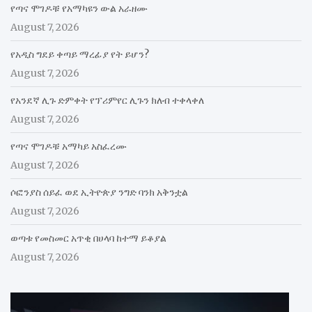
የጣና ሞገዶቹ የአማካዩን ውል አራዘሙ
August 7, 2026
የአዲስ ግደይ ቀጣይ ማረፊያ የት ይሆን?
August 7, 2026
የአንደኛ ሊጉ ድምቀት የፕሪምየር ሊጉን ክለብ ተቀላቀለ
August 7, 2026
የጣና ሞገዶቹ አማካይ አስፈረሙ
August 7, 2026
ሶፎንያስ ሰይፈ ወደ ኢትዮጵያ ንግድ ባንክ አቅንቷል
August 7, 2026
ወጣቱ የመስመር አጥቂ በሀላባ ከተማ ይቆያል
August 7, 2026