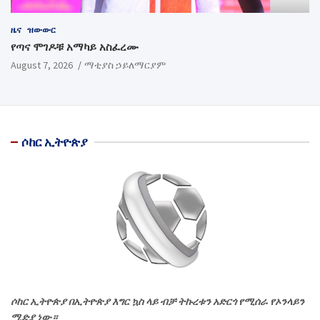
ዜና
ዝውውር
የጣና ሞገዶቹ አማካይ አስፈረሙ
August 7, 2026
ማቲያስ ኃይለማርያም
ሶከር ኢትዮጵያ
ሶከር ኢትዮጵያ በኢትዮጵያ እግር ኳስ ላይ ብቻ ትኩረቱን አድርጎ የሚሰራ የኦንላይን
ሚድያ ነው።