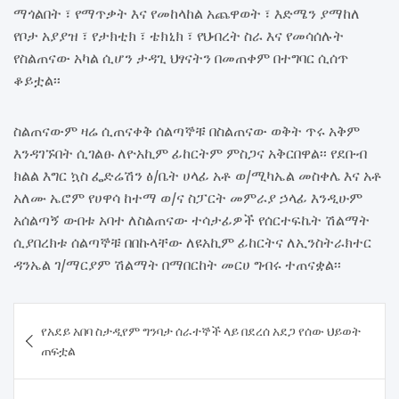
ማጎልበት ፣ የማጥቃት እና የመከላከል አጨዋወት ፣ እድሜን ያማከለ
የቦታ አያያዝ ፣ የታክቲክ ፣ ቴክኒክ ፣ የህብረት ስራ እና የመሳሰሉት
የስልጠናው አካል ሲሆን ታዳጊ ህፃናትን በመጠቀም በተግባር ሲሰጥ
ቆይቷል፡፡
ስልጠናውም ዛሬ ሲጠናቀቅ ሰልጣኞቹ በስልጠናው ወቅት ጥሩ አቅም
እንዳገኙበት ሲገልፁ ለዮአኪም ፊከርትም ምስጋና አቅርበዋል፡፡ የደቡብ
ክልል እግር ኳስ ፌድሬሽን ፅ/ቤት ሀላፊ አቶ ወ/ሚካኤል መስቀሌ እና አቶ
አለሙ ኤሮም የሀዋሳ ከተማ ወ/ና ስፓርት መምራያ ኃላፊ እንዲሁም
አሰልጣኝ ውበቱ አባተ ለስልጠናው ተሳታፊዎች የሰርተፍኬት ሽልማት
ሲያበረክቱ ሰልጣኞቹ በበኩላቸው ለዩአኪም ፊከርትና ለኢንስትራክተር
ዳንኤል ገ/ማርያም ሽልማት በማበርከት መርሀ ግብሩ ተጠናቋል፡፡
Post
የአደይ አበባ ስታዲየም ግንባታ ሰራተኞች ላይ በደረሰ አደጋ የሰው ህይወት
navigation
ጠፍቷል