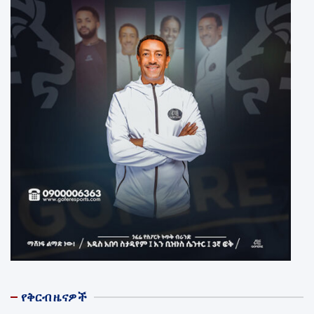
የቅርብ ዜናዎች