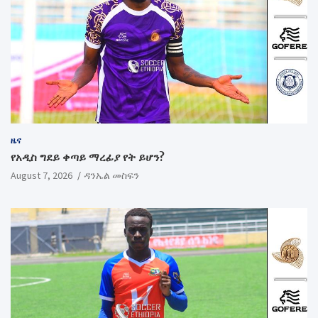
ዜና
የአዲስ ግደይ ቀጣይ ማረፊያ የት ይሆን?
August 7, 2026
ዳንኤል መስፍን