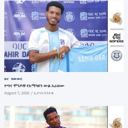
ዜና
ዝውውር
የጣና ሞገዶቹ የአማካዩን ውል አራዘሙ
August 7, 2026
ኢዮብ ሰንደቁ