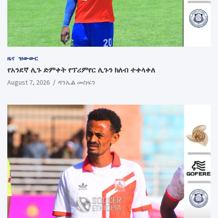
ዜና
ዝውውር
የአንደኛ ሊጉ ድምቀት የፕሪምየር ሊጉን ክለብ ተቀላቀለ
August 7, 2026
ዳንኤል መስፍን