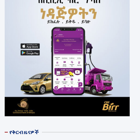
የቅርብ ዜናዎች