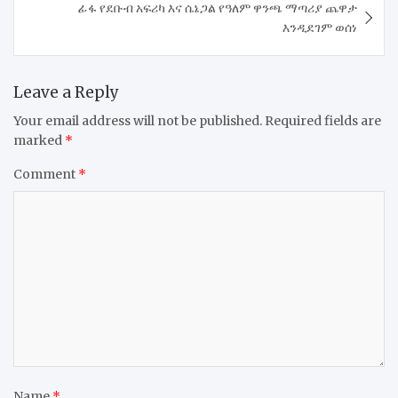
ፊፋ የደቡብ አፍሪካ እና ሴኔጋል የዓለም ዋንጫ ማጣሪያ ጨዋታ
እንዲደገም ወሰነ
Leave a Reply
Your email address will not be published.
Required fields are
marked
*
Comment
*
Name
*