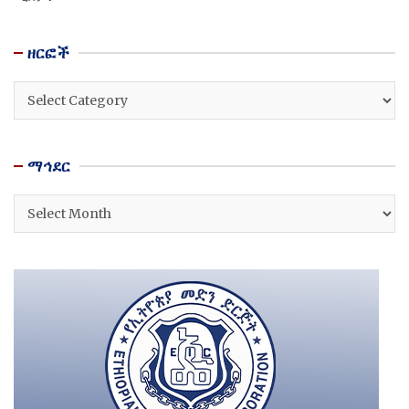
ዘርፎች
ዘርፎች
ማኅደር
ማኅደር