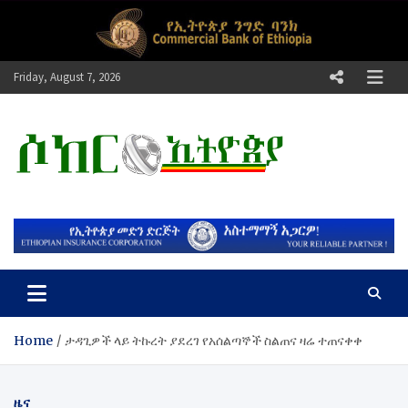
Skip
to
content
Friday, August 7, 2026
ሶከር ኢትዮጵያ
የኢትዮጵያ እግርኳስ ድምፅ !
Home
ታዳጊዎች ላይ ትኩረት ያደረገ የአሰልጣኞች ስልጠና ዛሬ ተጠናቀቀ
ዜና