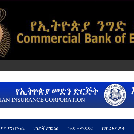
ጵያውያን በውጪ
የሴቶች እግርኳስ
የቅድመ ውድድር
የሶከር አምዶች