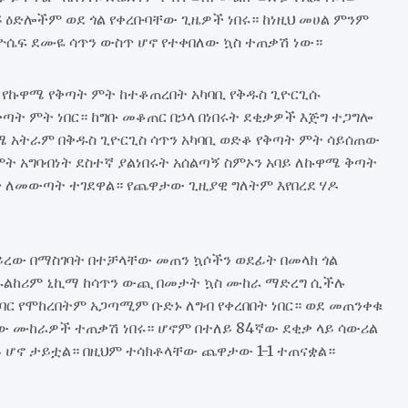
ዕድሎችም ወደ ጎል የቀረቡባቸው ጊዜዎች ነበሩ። ከነዚህ መሀል ምንም
ከዮሴፍ ደሙዬ ሳጥን ውስጥ ሆኖ የተቀበለው ኳስ ተጠቃሽ ነው።
ሉ የኩዋሜ የቅጣት ምት ከተቆጠረበት አካባቢ የቅዱስ ጊዮርጊሱ
ት ምት ነበር። ከግቡ መቆጠር በኃላ በነበሩት ደቂቃዎች እጅግ ተጋግሎ
 አትራም በቅዱስ ጊዮርጊስ ሳጥን አካባቢ ወድቆ የቅጣት ምት ሳይሰጠው
 አግባብነት ደስተኛ ያልነበሩት አሰልጣኝ ስምኦን አባይ ለኩዋሜ ቅጣት
ድ ለመውጣት ተገደዋል። የጨዋታው ጊዚያዊ ግለትም እየበረደ ሃዶ
ይረው በማስገባት በተቻላቸው መጠን ኳሶችን ወደፊት በመላክ ጎል
ዱልከሪም ኒኪማ ከሳጥን ውጪ በመታት ኳስ ሙከራ ማድረግ ሲችሉ
ባር የሞከረበትም አጋጣሚም ቡድኑ ለግብ የቀረበበት ነበር። ወደ መጠንቀቁ
ቸው ሙከራዎች ተጠቃሽ ነበሩ። ሆኖም በተለይ 84ኛው ደቂቃ ላይ ሳውሪል
 ሆኖ ታይቷል። በዚህም ተሳክቶላቸው ጨዋታው 1-1 ተጠናቋል።