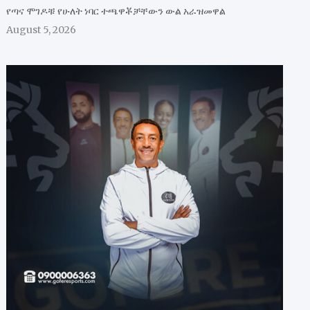
የጣና ሞገዶቹ የሁለት ነባር ተጫዋቾቻቸውን ውል አራዝመዋል
August 5, 2026