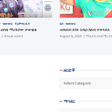
ና
ዝውውር
ፕሪምየር ሊግ
ዜና
ዝውውር
ብ ጠባቂ ማረፍያው ታውቋል
መክብብ ደገፉ አዲስ ክለብ ተቀላቀለ
ዳንኤል መስፍን
August 6, 2026
ማቲያስ ኃይለማርያ
ዘርፎች
ዘርፎች
ማኅደር
ማኅደር