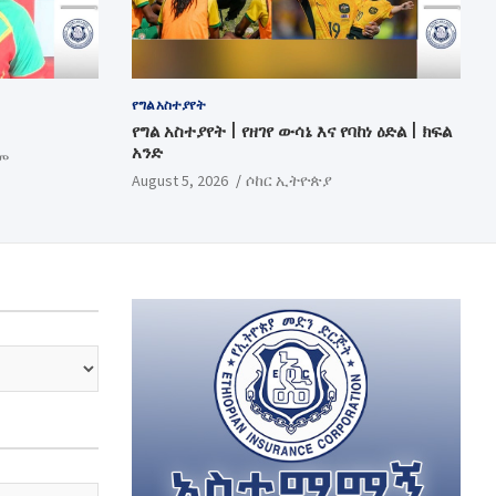
የግል አስተያየት
የግል አስተያየት | የዘገየ ውሳኔ እና የባከነ ዕድል | ክፍል
አንድ
ም
August 5, 2026
ሶከር ኢትዮጵያ