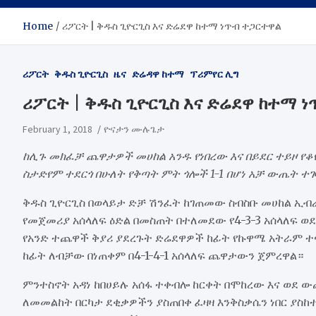
Home
ሪፖርት | ቅዱስ ጊዮርጊስ እና ድሬደዋ ከተማ ነጥብ ተጋርተዋል
ሪፖርት
ቅዱስ ጊዮርጊስ
ዜና
ድሬዳዋ ከተማ
ፕሪምየር ሊግ
ሪፖርት | ቅዱስ ጊዮርጊስ እና ድሬደዋ ከተማ 
February 1, 2018
ዮናታን ሙሉጌታ
ከሊጉ መክፈቻ ጨዋታዎች መሀከል አንዱ የነበረው እና በይደር ተይዞ የቆየ
ስታድየም ተደርጎ በሁለት የቅጣት ምት ጎሎች 1-1 በሆነ አቻ ውጤት ተ
ቅዱስ ጊዮርጊስ በወላይታ ድቻ ሽንፈት ከገጠመው ስብስቡ መሀከል ኢብ
የመጀመሪያ አሰላለፍ ዕድል በመስጠት በተለመደው የ4-3-3 አሰላለፍ 
የአንድ ተጨዋች ቅያሪ ያደረጉት ድሬደዋዎች ከፊት የኩዋሜ አትራም ተ
ከፊት ለብቻው በነጠቀም በ4-1-4-1 አሰላለፍ ጨዋታውን ጀምረዋል።
ምንተስኖት አዳነ ከበሀይሉ አሰፋ ተቀብሎ ከርቀት በሞከረው እና ወደ
ለመመልከት በርካታ ደቂቃዎችን ያስጠበቀ ፈዛዛ እንቅስቃሴን ነበር ያ