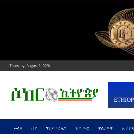
Skip
to
content
Thursday, August 6, 2026
ሶከር ኢትዮጵያ
የኢትዮጵያ እግርኳስ ድምፅ !
መነሻ
ዜና
ፕሪምየር ሊግ
ዝውውር
ዋልያዎቹ
ኢትዮ