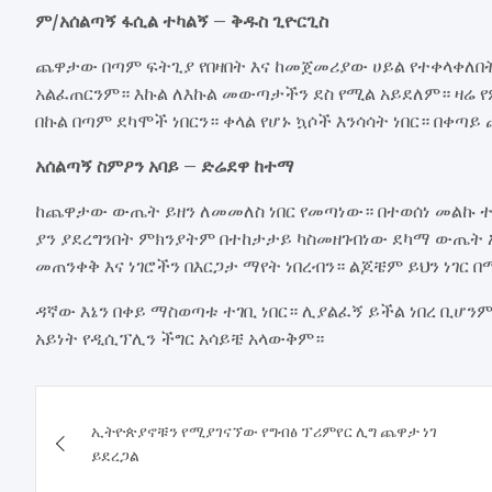
ም/አሰልጣኝ ፋሲል ተካልኝ – ቅዱስ ጊዮርጊስ
ጨዋታው በጣም ፍትጊያ የበዛበት እና ከመጀመሪያው ሀይል የተቀላቀለበት 
አልፈጠርንም። እኩል ለእኩል መውጣታችን ደስ የሚል አይደለም። ዛሬ
በኩል በጣም ደካሞች ነበርን። ቀላል የሆኑ ኳሶች እንሳሳት ነበር። በቀጣ
አሰልጣኝ ስምዖን አባይ – ድሬደዋ ከተማ
ከጨዋታው ውጤት ይዘን ለመመለስ ነበር የመጣነው። በተወሰነ መልኩ 
ያን ያደረግንበት ምክንያትም በተከታታይ ካስመዘገብነው ደካማ ውጤት አ
መጠንቀቅ እና ነገሮችን በእርጋታ ማየት ነበረብን። ልጆቼም ይህን ነገር 
ዳኛው እኔን በቀይ ማስወጣቱ ተገቢ ነበር። ሊያልፈኝ ይችል ነበረ ቢሆንም 
አይነት የዲሲፕሊን ችግር አሳይቼ አላውቅም።
Post
ኢትዮጵያኖቹን የሚያገናኘው የግብፅ ፕሪምየር ሊግ ጨዋታ ነገ
navigation
ይደረጋል