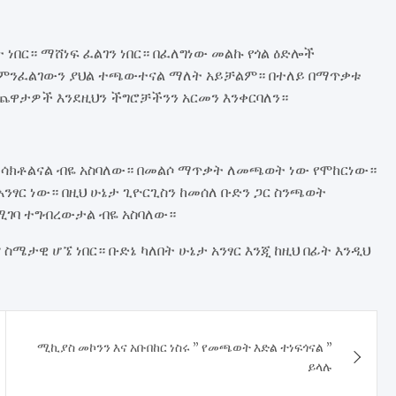
ነበር። ማሸነፍ ፈልገን ነበር። በፈለግነው መልኩ የጎል ዕድሎች
 የምንፈልገውን ያህል ተጫውተናል ማለት አይቻልም። በተለይ በማጥቃቱ
ይ ጨዋታዎች እንደዚህን ችግሮቻችንን አርመን እንቀርባለን።
ተሳክቶልናል ብዬ አስባለው። በመልሶ ማጥቃት ለመጫወት ነው የሞከርነው።
ንፃር ነው። በዚህ ሁኔታ ጊዮርጊስን ከመሰለ ቡድን ጋር ስንጫወት
በሚገባ ተግብረውታል ብዬ አስባለው።
ስሜታዊ ሆኜ ነበር። ቡድኔ ካለበት ሁኔታ አንፃር እንጂ ከዚህ በፊት እንዲህ
​ሚኪያስ መኮንን እና አቡበከር ነስሩ ” የመጫወት እድል ተነፍጎናል ”
ይላሉ