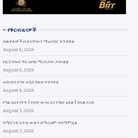
የቅርብ ዜናዎች
ወልዋሎዎች ቡድናቸውን ማጠናከር ቀጥለዋል
August 6, 2026
የሊጉ ኮከብ ግብ ጠባቂ ማረፍያው ታውቋል
August 6, 2026
መክብብ ደገፉ አዲስ ክለብ ተቀላቀለ
August 6, 2026
የግል አስተያየት | የዘገየ ውሳኔ እና የባከነ ዕድል | ክፍል አንድ
August 5, 2026
ካሜሮናዊ አጥቂ ውሉን ለማራዘም ተስማምቷል
August 5, 2026