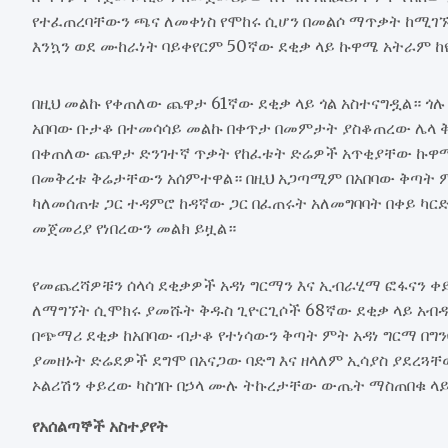
የተፈጠረባቸውን ጫና ለመቀነስ የሞከሩ ሲሆን በመልሶ ማጥቃት ከሚገኙ 
እንኳን ወደ ሙከራነት ባይቀየርም 50ኛው ደቂቃ ላይ ኩዋሜ አትራም 
በዚህ መልኩ የቀጠለው ጨዋታ 61ኛው ደቂቃ ላይ ጎል አስተናግዷል። ጎ
አበባው ቡታቆ በተመሳሳይ መልኩ በቀጥታ በመምታት ያስቆጠረው ሌላ ቅጣ
በቀጠለው ጨዋታ ድንገተኛ ጥቃት የከፈቱት ድሬዎች አጥቂያቸው ኩዋሜ
በመቅረቱ ቅሬታቸውን አሰምተዋል። በዚህ አጋጣሚም በአበባው ቅጣት ምት
ካለመሰጠቱ ጋር ተዳምሮ ከዳኛው ጋር በፈጠሩት አለመግባባት በቀይ ካር
መጀመሪያ የነበረውን መልክ ይዟል።
የመጨረሻዎቹን ሰላሳ ደቂቃዎች አዳነ ግርማን እና ኢብራሂማ ፎፋናን ቀ
ለማግኘት ሲሞክሩ ያመሹት ቅዱስ ጊዮርጊሶች 68ኛው ደቂቃ ላይ አብ
በጭማሪ ደቂቃ ከአበባው ብታቆ የተነሳውን ቅጣት ምት አዳነ ግርማ በግን
ያመዘኑት ድሬደዎች ደግሞ በአናጋው ባድግ እና ዘላለም ኢሳያስ ያደረጓ
ኦልሪሽን ቀይረው ካስገቡ በኃላ ሙሉ ትኩረታቸው ውጤት ማስጠበቁ ላይ
የአሰልጣኞች አስተያየት