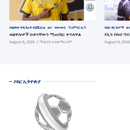
ወልዋሎ ዓዲግራት ዩኒቨርሲቲ
ዜና
ዝውውር
ፕሪምየር ሊግ
ባህር ዳር ከተማ
ዜ
ወልዋሎዎች ቡድናቸውን ማጠናከር ቀጥለዋል
የሊጉ ኮከብ ግ
August 6, 2026
ማቲያስ ኃይለማርያም
August 6, 2026
ሶከር ኢትዮጵያ