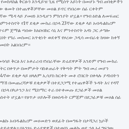
መከላከል ቅርፁን እንዲይዝ ጊዜ የሚሰጥ አይነት በመሆኑ ግብ ጠባቂዎችን
ው ቁመት በተጨዋቾቻቸው መሀል ይኖር የነበረው ሰፊ ርቀትም
 ሜዳ ላይ ያመዘነ እንዲሆን ምክንያት ሆኗል። የግብ ዕድል ለመፍጠር
ከምንተስኖት የ1ኛ ደቂቃ ሙከራ በኃላ 23ኛው ደቂቃ ላይ አብዱልከሪም
ሩም ጀማል ጣሰው ከአቡበከር ሳኒ እና ምንተስኖት አዳነ ጋር ታግሎ
በረበት የግራ መስመር አጥቂነት ወደቀኝ የዞረው ጋዲሳ መብራቴ ከዛው ከቀኝ
ቀመበት አልነበረም።
መሳሳይ ቅርፅ እና አቀራረብ የነበራቸው ድሬደዋዎች አንድም የግብ ሙከራ
ሜትር በቀጥታ በመምታት ባስቆጠራት የቅጣት ምት ግብ መሪ መሆን
ኛው ደቂቃ ላይ ዘላለም ኢሳያስ ከርቀት መቶ ሮበርት በቀላሉ ያዳነበትን
አጋማሽ በመጨረሻዎቹ ደቂቃዎች በተደጋጋሚ የተጨዋቾች ጉዳት እና የዳኛ
ሩ በኃላ በካታንጋ እና ሚስማር ተራ በተቀመጡ ደጋፊዎች መሀል
ክስተት ሆኗል። የፀጥታ ሀይሎች በወሰዱት ርምጃም በደጋፊዎቹ መሀል ሰፊ
መልኩ አብዱልከሪም መሀመድን ወደፊት በመግፋት በታሻጋሪ ኳሶች
ይተዋል። በአንፃሩ ድሬደዋዎች በተወሰነ መልኩ ወደ ኃላ አፈግፍገው