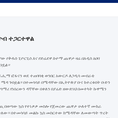
ነጥብ ተጋርተዋል
ው የቅዱስ ጊዮርጊስ እና የድሬደዋ ከተማ ጨዋታ ዛሬ በአዲስ አበባ
ገባዷል።
ራሒማ ፎፋናን ወደ ተጠባባቂ ወንበር አውርዶ ለጋዲሳ መብራቴ
ወደ ሜዳ ገብቷል። በተመሳሳይ በሜዳቸው በኢትዮጵያ ቡና ከተረቱበት ቡድን
ጣማሪ የነበረውን ዳኛቸው በቀለን በያሬድ ዘውድነህ በመተካት ኩዋሜን
 ውጪ በወጣው ኳስ የተነቃቃ መስሎ የጀመረው ጨዋታ ሁለተኛ ሙከራ
ስከተለው። በተመሳሳይ መልኩ ኳስ መስርተው ከሜዳቸው ለመውጣት ጥረት