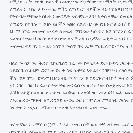
የሚያደርጉት ሁለቱ ቡድኖች የጨዋታ ፍጥነታቸው ዝግ ማለት ተጋጣሚ የ
የሚፈትኑ ተከታታይ ሙከራዎችን ለማድረግ ሳይችሉ ቀርተዋል። በሜዳ
የቅብብሎቻቸውን ስኬት አውርዶት አብዛኛው እንቅስቃሴያቸው በመሀለኛው
የሚረዱ የተሻሉ የሚባሉ ኳሶችን አልፎ አልፎ ሲጥሉ የነበሩት ፈረሰኞቹ 
ኒኪማ ከግራ መስመር መሬት ለመሬት ባሻገረው ኳስ ጥሩ አጋጣሚን ቢፈጥ
አድኖባቸዋል። ከሶስት ደቂቃ በኃላ ደግሞ እስከ ሀያኛው ደቂቃ ድረስ ከነ
መስመር ወደ ጎን በመሄድ በሳጥን ውስጥ ጥሩ አጋጣሚ ቢፈጥርም የተጠ
ባለፈው ሳምንት ቅድስ ጊዮርጊስን ከረታው የወላይታ ድቻ ቡድን ጋር ተ
ሳያደርጉ ቢቆዩም 28ኛው ደቂቃ ላይ ኩዋሜ አትራም በግምት ከሰላሳ 
ችለዋል። ከግቡ በኃላም ቢሆን ብርቱካናማዎቹ ያደረጉት ብቸኛ ሙከራ 34
ኳስ ነበር። በዚህ ሁኔታ በተቀዛቀዘ መንፈስ የተጠናቀቀው የመጀመሪያ 
ፊሽካ የታጀበ ነበር። ጨዋታው አብቅቶ ቡድኖቹ ወደ መልበሻ ክፍል ካመ
የተፈጠረው ግጭት እና ድንጋይ መወራወር ደግሞ ሌላ የሚስከፋ የእለቱ 
ክፍተት እንዲኖር በማድረግ ግጭቱ እንዳይባባስ አድርገዋል።
ሁለተኛው አጋማሽ ሲጀምር ቅዱስ ጊዮርጊሶች ወደ ቀኝ መስመር ባደላ 
በማጥቃት የጀመሩ ሲሆን ከመጀመሪያው በተሻለ አስፈሪነትን ተላብሰው ታ