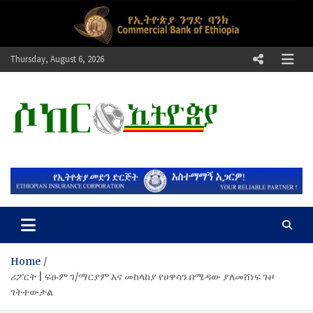
Skip
to
content
Thursday, August 6, 2026
ሶከር ኢትዮጵያ
የኢትዮጵያ እግርኳስ ድምፅ !
Home
ሪፖርት | ፍፁም ገ/ማርያም እና መከላከያ የሀዋሳን በሜዳው ያለመሸነፍ ጉዞ
ገትተውታል