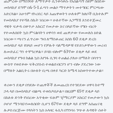
ጨምረው በማስገባት ለማጥቃት ሲንቀሳቀሱ የአሰልጣኝ ስዩም ከበደው
መከላከያ ደግሞ በ4-5-1 ፈጣን መልሶ ማጥቃትን መተግበር ምርጫው
አድርጓል፡፡ አሁንም የኮሪደር ላይ አጨዋወትን ሁለቱም ክለቦች ቢከተሉም
የመከላከያ የተሻለ ስኬት ነበረው። ሁለተኛው አጋማሽ እንደተጀመረ
ዳዊት ፍቃዱ በቀጥታ አክርሮ የመታው እና በላይኛው የግቡ ብረት
የተመለሰበት ኳስ ምናልባትን ሀዋሳን ወደ ጨዋታው የመመለስ ዕድል
ነበረው። ጫናን ፈጥረው ግብ ለማስቆጠር እስከ 60 ደቂቃ ድረስ
መከላከያ ላይ የበላይ መሆን የቻሉት ባለሜዳዎቹ የይድነቃቸውን መረብ
ለመድፈር ግን ተቸግረዋል። ይባስ ብሎም 63ኛው ደቂቃ ላይ ወደ
መከላከያ የግብ ክልል ኳስ እየገፋ ሲገባ ተጠልፊያለሁ በማለት በሳጥን
ውስጥ የወደቀው ፍቅረየሱስ ተወልደብርሃን ሆን ብሎ ያደረገው ነው
በማለት አልቢትሩ በሁለት ቢጫ በቀይ ካርድ ከሜዳ አስወጥተውታል፡፡
ቀሪውን ደቂቃ በጎደሎ ተጨዋቾች ለመጨረስ የተገደደው ሀዋሳ ከተማ
ኃላ ላይ በመከላከያ ብልጫ ተወስዶበታል። በዚህም 65ኛ ደቂቃ ላይ
በእለቱ ድንቅ የነበረው አጥቂው ፍፁም ገ/ማርያም አክርሮ የመታውን ኳስ
ሶሆሆ ሜንሳህ የመለሰበት ሲሆን 67ኛው ደቂቃ ላይ ደግሞ አሰጨናቂ
ሉቃስ በረጅሙ የላካትን ኳስ አላዛር ፋሲካ በግንባሩ ገጭቶ ለዳዊት ሰቶት