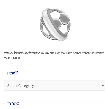
ሶከር ኢትዮጵያ በኢትዮጵያ እግር ኳስ ላይ ብቻ ትኩረቱን አድርጎ የሚሰራ የኦንላይን
ሚድያ ነው።
ዘርፎች
ዘርፎች
ማኅደር