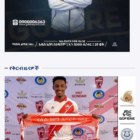
የቅርብ ዜናዎች