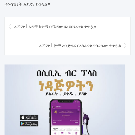
ተነሳሽነት እያደገ ይሄዳል።
Post
ሪፖርት | አዳማ ከተማ በሜዳው በአይበገሬነቱ ቀጥሏል
navigation
ሪፖርት | ጅማ አባ ጅፋር በአስደናቂ ግስጋሴው ቀጥሏል