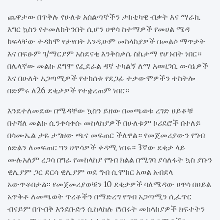
ጨዋታው በጥቅሉ የሁለቱ አሰልጣኞችን ታክቲካዊ ብቃት እና ማራኪ
እግር ኳስን የተመለከትንበት ሲሆን ሀዋሳ ከተማዎች የመሀል ሜዳ
ክፍላቸው ተዳክሞ የታየበት እንዲሁም መከላከያዎች በመልሶ ማጥቃት
እና በፍፁም ገ/ማርያም አስደናቂ እንቅስቃሴ ስኬታማ የሆኑበት ነበር።
በሌላኛው መልኩ ደግሞ የፌደራል ዳኛ ተካልኝ ለማ አወዛጋቢ ውሳኔዎች
እና በሁለት አጋጣሚዎች የተከሰቱ የደጋፊ ተቃውሞዎችን ተከትሎ
በድምሩ ለ26 ደቂቃዎች የተቋረጠም ነበር።
እንደተለመደው በሜዳቸው ኳስን ይዘው በመጫወቱ ረገድ ሀይቆቹ
በተሻለ መልኩ ሲንቀሳቀሱ መከላከያዎች በሁለቱም ኮሪደሮች በተለይ
በሳሙኤል ታዬ ታግዘው ጫና መፍጠር ችለዋል። የመጀመሪያውን የግብ
ዕድልን ለመፍጠር ግን ሀዋሳዎች ቀዳሚ ነበሩ። 3ኛው ደቂቃ ላይ
ሙሉአለም ረጋሳ በግራ የመከላከያ የግብ ክልል በሚገባ ያሳለፋት ኳስ ያቡን
ዊሊያም ጋር ደርሳ ዊሊያም ወደ ግብ ሲሞክር አወል አብደላ
አውጥቶበታል፡፡ የመጀመሪያወቹን 10 ደቂቃዎች ባለሜዳው ሀዋሳ በሀይል
አጥቅቶ ለመጫወት ጥረቶችን በማድረግ የግብ አጋጣሚን ሲፈጥር
ብናይም በጥብቅ እንደቡድን ሲከላከሉ የነበሩት መከላከያዎች ክፍተትን