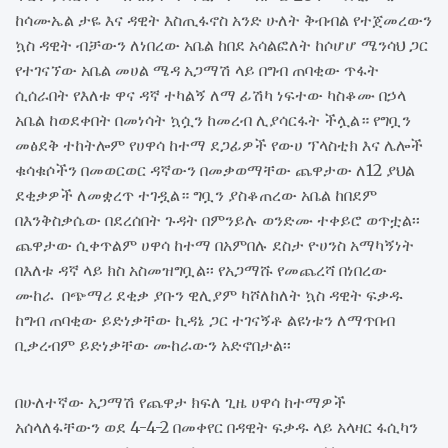
ከሳሙኤል ታዬ እና ዳዊት እስጢፋኖስ አንድ ሁለት ቅብብል የተጀመረውን
ኳስ ዳዊት ብቻውን ለነበረው አቤል ከበደ አሳልፎለት ከሶሆሆ ሜንሳህ ጋር
የተገናኘው አቤል መሀል ሜዳ አጋማሽ ላይ በግብ ጠባቂው ጥፋት
ሲሰራበት የእለቱ ዋና ዳኛ ተካልኝ ለማ ፊሽካ ነፍተው ካስቆሙ በኃላ
አቤል ከወደቀበት በመነሳት ኳሷን ከመረብ ሊያሳርፋት ችሏል። የግቧን
መፅደቅ ተከትሎም የሀዋሳ ከተማ ደጋፊዎች የውሀ ፕላስቲክ እና ሌሎች
ቁሳቁሶችን በመወርወር ዳኛውን በመቃወማቸው ጨዋታው ለ12 ያህል
ደቂቃዎች ለመቋረጥ ተገዷል። ግቧን ያስቆጠረው አቤል ከበደም
በእንቅስቃሴው በደረሰበት ጉዳት በምንይሉ ወንድሙ ተቀይሮ ወጥቷል፡፡
ጨዋታው ሲቀጥልም ሀዋሳ ከተማ በአምበሉ ደስታ ዮሀንስ አማካኝነት
በእለቱ ዳኛ ላይ ክስ አስመዝግቧል፡፡ የአጋማሹ የመጨረሻ በነበረው
ሙከራ በጭማሪ ደቂቃ ያቡን ዊሊያም ካሾለከለት ኳስ ዳዊት ፍቃዱ
ከግብ ጠባቂው ይድነቃቸው ኪዳኔ ጋር ተገናኝቶ ልዩነቱን ለማጥበብ
ቢቃረብም ይድነቃቸው ሙከራውን አድኖበታል፡፡
በሁለተኛው አጋማሽ የጨዋታ ክፍለ ጊዜ ሀዋሳ ከተማዎች
አሰላለፋቸውን ወደ 4-4-2 በመቀየር በዳዊት ፍቃዱ ላይ አላዛር ፋሲካን