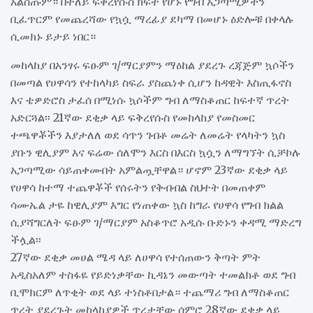
አልሰጡም። በተለይ ፍቅረየሱስ ክፍት የሆኑ የግብ አጋጣሚዎችን
ቢፈጥርም የመጨረሻው የኳሷ ማረፊያ ደካማ በመሆኑ ዕድሎቹ በቀላሉ
ሲመክኑ ይታይ ነበር።
መከላከያ በአንፃሩ ፍፁም ገ/ማርያምን ማዕከል ያደረጉ ረጃጅም ኳሶችን
በመጣል የሀዋሳን የተከላካይ ስፍራ ያስጨነቀ ሲሆን ከዳዊት እስጢፋኖስ
እና ቴዎድሮስ ታፈሰ በሚነሱ ኳሶችም ግብ ለማስቆጠር ከፍተኛ ጥረት
አድርጓል፡፡ 21ኛው ደቂቃ ላይ ፍቅረየሱስ የመከላከያ የመስመር
ተጫዋቾችን እያታለለ ወደ ሳጥን ገብቶ መሬት ለመሬት የላካትን ኳስ
ያቡን ዊሊያም እና ፍሬው ሰለሞን እርስ በእርስ ኳሷን ለማግኘት ሲቻኮሉ
አጋጣሚው ሳይጠቀሙበት አምልጧቸዋል። ሆኖም 23ኛው ደቂቃ ላይ
የሀዋሳ ከተማ ተጨዋቾች የሰሩትን የቅብብል ስህተት በመጠቀም
ሳሙኤል ታዬ ከዊሊያም እግር የነጠቀው ኳስ ከግራ የሀዋሳ የግብ ክልል
ሲያሻግርለት ፍፁም ገ/ማርያም አስቆጥሮ አዲሱ ቡድኑን ቀዳሚ ማድረግ
ችሏል፡፡
27ኛው ደቂቃ መሀል ሜዳ ላይ ለሀዋሳ የተሰጠውን ቅጣት ምት
አዲስአለም ተስፋዬ የይድነቃቸው ኪዳኔን መውጣት ተመልክቶ ወደ ግብ
ቢሞክርም ለጥቂት ወደ ላይ ተነስቶበታል። ተጨማሪ ግብ ለማስቆጠር
ጥረት ያደረጉት መከላከያዎች ጥረታቸው ሰምሮ 28ኛው ደቂቃ ላይ