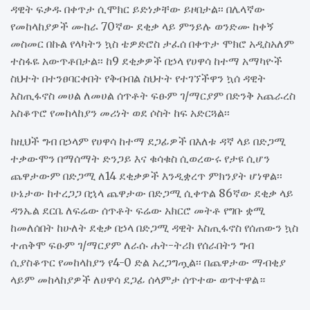
ዳዊት ፍቃዱ በቀጥታ ሲሞክር ይድነቃቸው ይዞበታል፡፡ በሌላኛው
የመከላከያዎች ሙከራ 70ኛው ደቂቃ ላይ ምንይሉ ወንድሙ ከቀኝ
መስመር በኩል የላካትን ኳስ ቴዎድሮስ ታፈሰ በቀጥታ ሞክሮ አዲስአለም
ተስፋዬ አውጥቶበታል፡፡ ከ9 ደቂቃዎች በኃላ የሀዋሳ ከተማ አማካዮች
ስህተት በተንፀባርቀበት የቅብብል ስህተት የተገኘችዋን ኳሰ ዳዊት
እስጢፋኖስ መሀል ለመሀል ሰጥቶት ፍፁም ገ/ማርያም በድንቅ አጨራረስ
አስቆጥሮ የመከላከያን መሪነት ወደ ሶስት ከፍ አድርጓል፡፡
ከዚህች ግብ በኃላም የሀዋሳ ከተማ ደጋፊዎች በእለቱ ዳኛ ላይ በድጋሚ
ተቃውሞን በማሰማት ድንጋይ እና ቁሳቁስ ሲወረውሩ የታዩ ሲሆን
ጨዋታውም በድጋሚ ለ14 ደቂቃዎች እንዲቋረጥ ምክንያት ሆነዋል፡፡
ሁኔታው ከተረጋጋ በኋላ ጨዋታው በድጋሚ ሲቀጥል 86ኛው ደቂቃ ላይ
ዳንኤል ደርቤ ለፍሬው ሰጥቶት ፍሬው አክርሮ መትቶ የግቡ ቋሚ
ከመለሰበት ከሁለት ደቂቃ በኃላ በድጋሚ ዳዊት እስጢፋኖስ የሰጠውን ኳስ
ተጠቅሞ ፍፁም ገ/ማርያም ለራሱ ሐት-ትሪክ የሰራበትን ግብ
ሲያስቆጥር የመከላከያን የ4-0 ድል አረጋግጧል፡፡ በጨዋታው ማብቂያ
ላይም መከላከያዎች ለሀዋሳ ደጋፊ ሰላምታ ሰጥተው ወጥተዋል።