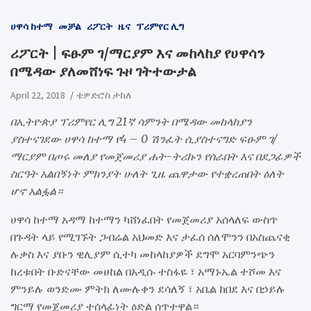
ሀዋሳ ከተማ
መቻል
ሪፖርት
ዜና
ፕሪምየር ሊግ
ሪፖርት | ፍፁም ገ/ማርያም እና መከላከያ የሀዋሳን
በሜዳው ያለመሸነፍ ጉዞ ገትተውታል
April 22, 2018
ቴዎድሮስ ታከለ
በኢትዮጵያ ፕሪምየር ሊግ 21ኛ ሳምንት በሜዳው መከላከያን
ያስተናገደው ሀዋሳ ከተማ የ4 – 0 ሽንፈት ሲያስተናግድ ፍፁም ገ/
ማርያም በጦሩ መለያ የመጀመሪያ ሐት-ትሪኩን የሰራበት እና በደጋፊዎች
ስርዓት አልበኝነት ምክንያት ሁለት ጊዜ ጨዋታው የተቋረጠበት ዕለት
ሆኖ አልፏል።
ሀዋሳ ከተማ አዳማ ከተማን ካሸነፈበት የመጀመሪያ አሰላለፍ ውስጥ
በጉዳት ላይ የሚገኙት ጋብሬል አህመድ እና ታፈሰ ሰለሞንን በአስጨናቂ
ሉቃስ እና ያቡን ዊሊያም ሲተካ መከላከያዎች ደግሞ አርባምንጭን
ከረቱበት ቡድናቸው መሀከል በአዲሱ ተስፋዬ ፣ አማኑኤል ተሾመ እና
ምንይሉ ወንድሙ ምትክ ለሙሉቀን ደሳለኝ ፣ አቤል ከበደ እና በኃይሉ
ግርማ የመጀመሪያ ተሰላፊነት ዕድል ሰጥተዋል።