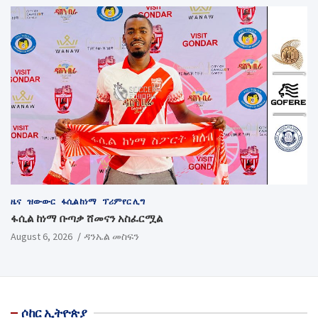
ዜና
ዝውውር
ፋሲል ከነማ
ፕሪምየር ሊግ
ፋሲል ከነማ ቡጣቃ ሸመናን አስፈርሟል
August 6, 2026
ዳንኤል መስፍን
ሶከር ኢትዮጵያ