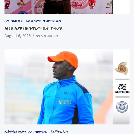
ዜና
ዝውውር
ፋሲል ከነማ
ፕሪምየር ሊግ
አቤል እያዩ በአሳዳጊው ቤት ይቆያል
August 6, 2026
ዳንኤል መስፍን
ኢትዮጵያ መድን
ዜና
ዝውውር
ፕሪምየር ሊግ