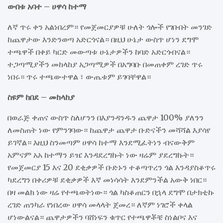
ውበቱ አባተ – ሀዋሳ ከተማ
ለኛ ጥሩ ቀን አልነበረም። የመጀመርያዎቹ ሁለት ጎሎች የገቡበት መንገድ
ከጨዋታው እንድንወጣ አድርጎናል። በዚህ ሁኔታ ውስጥ ሆነን ደግሞ
ተጫዋች በቀይ ካርድ መውጣቱ ሁኔታዎችን ከባድ አድርጎብናል።
ተጋጣሚያችን መከላከያ አጋጣሚዎች በአግባቡ በመጠቀም ረገድ ጥሩ
ነበሩ። ጥሩ ተጫውተዋል ፣ ውጤቱም ይገባቸዋል።
ስዩም ከበደ – መከላከያ
በወራጅ ቀጠና ውስጥ ስለሆንን በእያንዳንዱን ጨዋታ 100% ያለንን
ለመስጠት ነው የምንገባው። ከጨዋታ ጨዋታ ቡድናችን መሻሻል እያሳየ
ይገኛል። እዚህ ስንመጣም ሀዋሳ ከተማ እንደሚፈትነን ብናውቅም
አምናም አአ ከተማን ይዤ እንዳደረግኩት ነው ዛሬም ያደረግኩት።
የመጀመርያ 15 እና 20 ደቂቃዎች ቡድኑን ተቆጣጥረን ጎል እንዳያስቆጥሩ
ካደረግን በቀሪዎቹ ደቂቃዎች እኛ መነሳሳት እንደምንችል አውቅ ነበር።
በዛ መልክ ነው ዛሬ የተጫወትነው። ጎል ካስቆጠርን በኋላ ደግሞ በታክቲኩ
ረገድ ጠንካራ የነበረው ሀዋሳ መላላት ጀመረ። ለኛም ነገሮች ቀላል
ሆነውልናል። ጨዋታዎችን ባሸነፍን ቁጥር የተጫዋቾቼ ስነልቦና እና