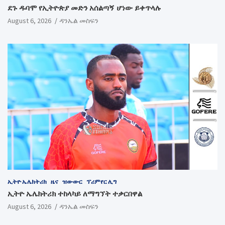
ደጉ ዱባሞ የኢትዮጵያ መድን አሰልጣኝ ሆነው ይቀጥላሉ
August 6, 2026
ዳንኤል መስፍን
ኢትዮ ኤሌክትሪክ
ዜና
ዝውውር
ፕሪምየር ሊግ
ኢትዮ ኤሌክትሪክ ተከላካይ ለማግኘት ተቃርበዋል
August 6, 2026
ዳንኤል መስፍን