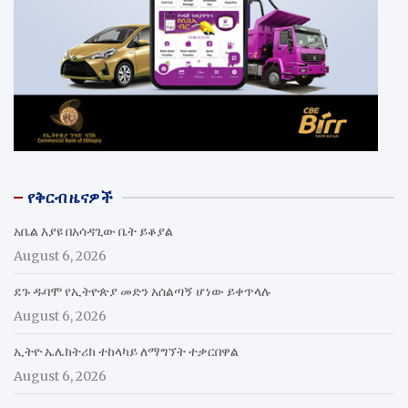
የቅርብ ዜናዎች
አቤል እያዩ በአሳዳጊው ቤት ይቆያል
August 6, 2026
ደጉ ዱባሞ የኢትዮጵያ መድን አሰልጣኝ ሆነው ይቀጥላሉ
August 6, 2026
ኢትዮ ኤሌክትሪክ ተከላካይ ለማግኘት ተቃርበዋል
August 6, 2026