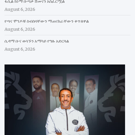
ፋሲል ከነማ ቡጣቃ ሸመናን አስፈርሟል
August 6, 2026
የጣና ሞገዶቹ ስብስባቸውን ማጠናከራቸውን ቀጥለዋል
August 6, 2026
ሲዳማ ቡና ወሳኙን አማካይ የግሉ አድርጓል
August 6, 2026