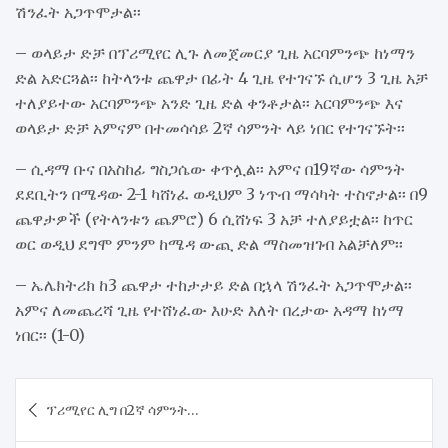
ሽንፈት አጋጥሞታል፡፡
– ወላይታ ድቻ በፕሪሚየር ሊጉ ለመጀመርያ ጊዜ አርባምንጭ ከነማን
ድል አድርጓል፡፡ ከትላንቱ ጨዋታ በፊት 4 ጊዜ የተገናኙ ሲሆን 3 ጊዜ አቻ
ተለያይተው አርባምንጭ አንድ ጊዜ ድል ቀንቶታል፡፡ አርባምንጭ እና
ወላይታ ድቻ አምናም በተመሳሳይ 2ኛ ሳምንት ላይ ነበር የተገናኙት፡፡
– ሲዳማ ቡና በአስከፊ ግስጋሴው ቀጥሏል፡፡ አምና በ19ኛው ሳምንት
ደደቢትን በሜዳው 2-1 ካሸነፈ ወዲህም 3 ነጥብ ማሳካት ተስኖታል፡፡ በ9
ጨዋታዎች (የትላንቱን ጨምሮ) 6 ሲሸነፍ 3 አቻ ተለያይቷል፡፡ ከጥር
ወር ወዲህ ደግሞ ምንም ከሜዳ ውጪ ድል ማስመዝገብ አልቻለም፡፡
– ኤሌክትሪክ ከ3 ጨዋታ ተከታታይ ድል በኋላ ሽንፈት አጋጥሞታል፡፡
አምና ለመጨረሻ ጊዜ የተሸነፈው እሁድ እለት በረታው አዳማ ከነማ
ነበር፡፡ (1-0)
Post
ፕሪሚየር ሊግ በ2ኛ ሳምንት…
navigation