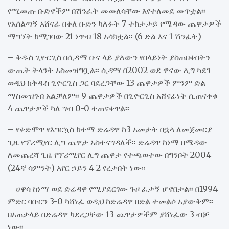
የሚመጡ ቡድኖችም በሽንፈት መመለሳቸው እየተለመደ መጥቷል፡፡
የአሰልጣኝ አሸናፊ በቀለ ቡድን ካለፉት 7 ተከታታይ የሜዳው ጨዋታዎች
ማግኘት ከሚገባው 21 ነጥብ 18 አሳክቷል፡፡ (6 ድል እና 1 ሽንፈት)
– ቅዱስ ጊዮርጊስ በሲዳማ ቡና ላይ ያለውን የበላይነት ያስጠበቀበትን
ውጤት ትላንት አስመዝግቧል፡፡ ሲዳማ በ2002 ወደ ዋናው ሊግ ካደገ
ወዲህ ከቅዱስ ጊዮርጊስ ጋር ባደረጋቸው 13 ጨዋታዎች ምንም ድል
ማስመዝገብ አልቻለም፡፡ 9 ጨዋታዎች በጊዮርጊስ አሸናፊነት ሲጠናቀቁ
4 ጨዋታዎች ካለ ግብ 0-0 ተጠናቀዋል፡፡
– የቀድሞዋ የእግርኳስ ከተማ ድሬዳዋ ከ3 አመታት በኋላ ለመጀመርያ
ጊዜ የፕሪሚየር ሊግ ጨዋታ አስተናግዳለች፡፡ ድሬዳዋ ከነማ በሜዳው
ለመጨረሻ ጊዜ የፕሪሚየር ሊግ ጨዋታ የተጫወተው በግንቦት 2004
(24ኛ ሳምንት) አየር ኃይን 4-2 የረታበት ነው፡፡
– ሀዋሳ ከነማ ወደ ድሬዳዋ የሚያደርገው ጉዞ ፈታኝ ሆኖበታል፡፡ በ1994
ምድር ባቡርን 3-0 ካሸነፈ ወዲህ ከድሬዳዋ በድል ተመልሶ አያውቅም፡፡
በአጠቃላይ በድሬዳዋ ካደረጋቸው 13 ጨዋታዎችም ያሸነፈው 3 ብቻ
ነው፡፡