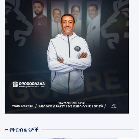
የቅርብ ዜናዎች