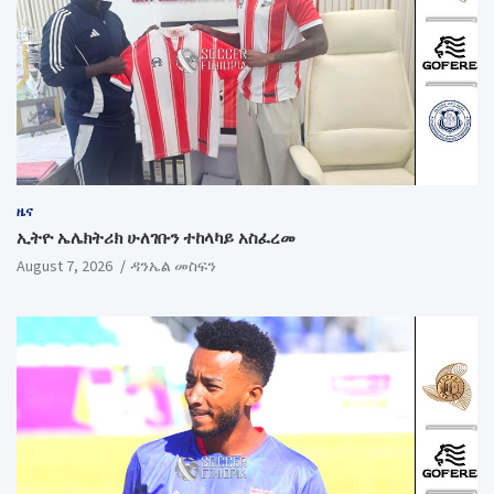
ዜና
ኢትዮ ኤሌክትሪክ ሁለገቡን ተከላካይ አስፈረመ
August 7, 2026
ዳንኤል መስፍን