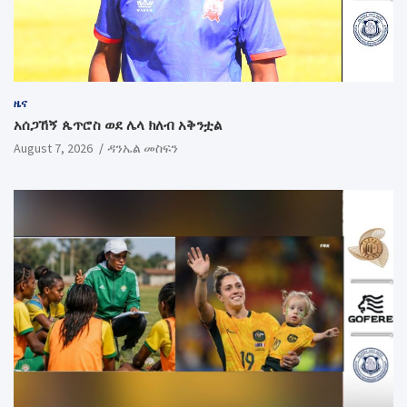
ዜና
አሰጋኸኝ ጴጥሮስ ወደ ሌላ ክለብ አቅንቷል
August 7, 2026
ዳንኤል መስፍን