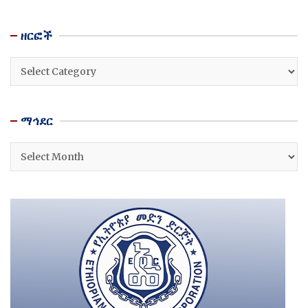
ዘርፎች
ዘርፎች
ማኅደር
ማኅደር