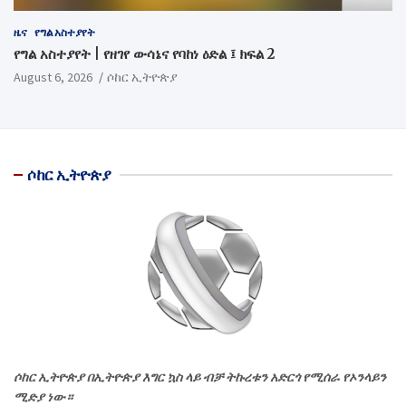
ዜና
የግል አስተያየት
የግል አስተያየት | የዘገየ ውሳኔና የባከነ ዕድል ፤ ክፍል 2
August 6, 2026
ሶከር ኢትዮጵያ
ሶከር ኢትዮጵያ
ሶከር ኢትዮጵያ በኢትዮጵያ እግር ኳስ ላይ ብቻ ትኩረቱን አድርጎ የሚሰራ የኦንላይን
ሚድያ ነው።