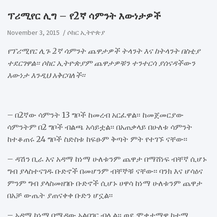
ፕሪሚየር ሊግ – የ2ኛ ሳምንት እውነታዎች
November 3, 2015
ሶከር ኢትዮጵያ
የፕሪሚየር ሊጉ 2ኛ ሳምንት ጨዋታዎች ትላንት እና ከትላንት በስቲያ
ተደርገዋል፡፡ ሶከር ኢትዮጵያም ጨዋታዎቹን ተንተርሳ ያሰናዳችውን
እውነታ እንዲህ አቅርባለች፡፡
– በ2ኛው ሳምንት 13 ግቦች ከመረብ አርፈዋል፡፡ ከመጀመርያው
ሳምንትም በ2 ግቦች ብልጫ አሳይቷል፡፡ በአጠቃላይ በሁለቱ ሳምንት
ከተቆጠሩ 24 ግቦች ስድስቱ ከፍፁም ቅጣት ምት የተገኙ ናቸው፡፡
– ዳሽን ቢራ እና አዳማ ከነማ ሁለቱንም ጨዋታ በማሸነፍ ብቸኛ ሲሆኑ
ግብ ያላስተናገዱ ቡድኖች በመሆንም ብቸኞቹ ናቸው፡፡ ባንክ እና ሆሳዕና
ምንም ግብ ያላስመዘገቡ ቡድኖች ሲሆኑ ሀዋሳ ከነማ ሁለቱንም ጨዋታ
በአቻ ውጤት ያጠናቀቀ ቡድን ሆኗል፡፡
– አዳማ ከነማ በሜዳው አልበገር ብሏል፡፡ ወደ ሞቃታማዋ ከተማ