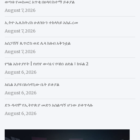
ወጣቱ የመስመር አጥቂ በሀላባ ከተማ ይቆያል
August 7, 2026
ኢትዮ ኤሌክትሪክ ሁለገቡን ተከላካይ አስፈረመ
August 7, 2026
አሰጋኸኝ ጴጥሮስ ወደ ሌላ ክለብ አቅንቷል
August 7, 2026
የግል አስተያየት | የዘገየ ውሳኔና የባከነ ዕድል ፤ ክፍል 2
August 6, 2026
አቤል እያዩ በአሳዳጊው ቤት ይቆያል
August 6, 2026
ደጉ ዱባሞ የኢትዮጵያ መድን አሰልጣኝ ሆነው ይቀጥላሉ
August 6, 2026