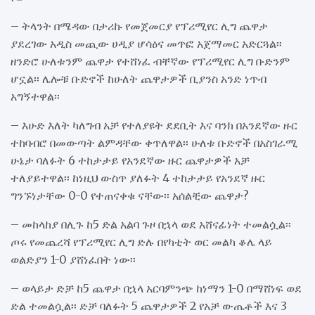
– ትላንት በሜዳው በታሪኩ የመጀመርያ የፕሪሚየር ሊግ ጨዋታ
ያደረገው አዲስ መጪው ሀዲያ ሆሳዕና መጥፎ አጀማመር አድርጓል፡፡
ዘንድሮ ሁለቱንም ጨዋታ የተሸነፈ ብቸኛው የፕሪሚየር ሊግ ቡድንም
ሆኗል፡፡ ሌሎቹ ቡድኖች ከሁለት ጨዋታዎች ቢያንስ አንድ ነጥብ
አግኝተዋል፡፡
– እሁድ እለት ካለግብ አቻ የተለያዩት ደደቢት እና ባንክ በአንደኛው ዙር
ተከባብሮ በመውጣት ልምዳቸው ቀጥለዋል፡፡ ሁለቱ ቡድኖች በአስገራሚ
ሁኔታ ባለፉት 6 ተከታታይ የአንደኛው ዙር ጨዋታዎች አቻ
ተለያይተዋል፡፡ ከነዚህ ውስጥ ያለፉት 4 ተከታታይ የአንደኛ ዙር
ግንኙነታቸው 0-0 የተጠናቀቁ ናቸው፡፡ አሰልቺው ጨዋታ?
– መከላከያ በሊጉ ከ5 ድል አልባ ጉዞ በኋላ ወደ አሸናፊነት ተመልሷል፡፡
ጦሩ የመጨረሻ የፕሪሚየር ሊግ ድሉ በየካቲት ወር መልካ ቆሌ ላይ
ወልድያን 1-0 ያሸነፈበት ነው፡፡
– ወላይታ ድቻ ከ5 ጨዋታ በኋላ አርባምንጭ ከነማን 1-0 በማሸነፍ ወደ
ድል ተመልሷል፡፡ ድቻ ባለፉት 5 ጨዋታዎች 2 የአቻ ውጤቶች እና 3