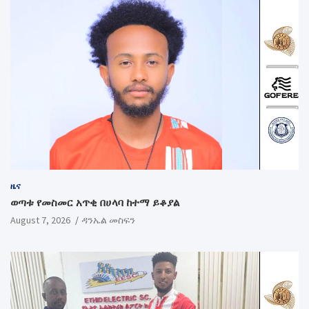
ዜና
ወጣቱ የመስመር አጥቂ በሀላባ ከተማ ይቆያል
August 7, 2026
ዳንኤል መስፍን