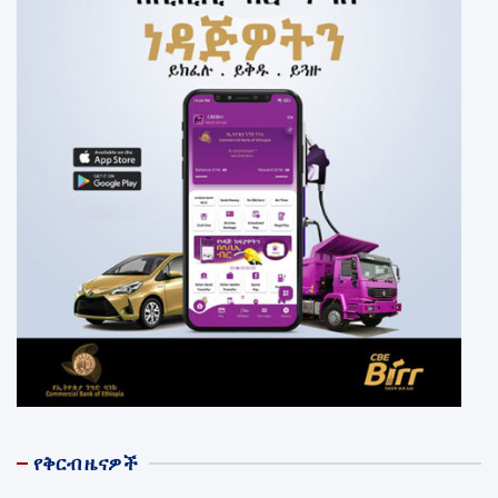
የቅርብ ዜናዎች